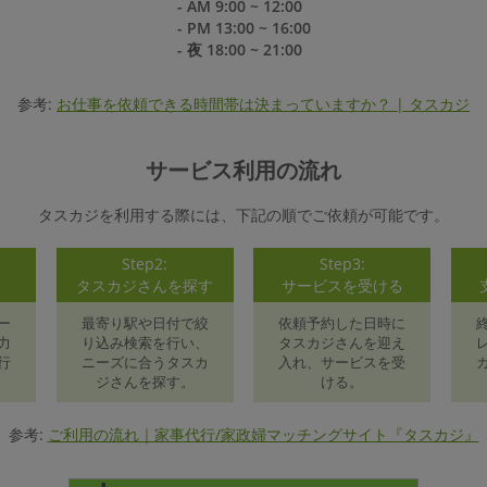
- AM 9:00 ~ 12:00
- PM 13:00 ~ 16:00
- 夜 18:00 ~ 21:00
参考:
お仕事を依頼できる時間帯は決まっていますか？ | タスカジ
サービス利用の流れ
タスカジを利用する際には、下記の順でご依頼が可能です。
Step2:
Step3:
録
タスカジさんを探す
サービスを受ける
ー
最寄り駅や日付で絞
依頼予約した日時に
力
り込み検索を行い、
タスカジさんを迎え
行
ニーズに合うタスカ
入れ、サービスを受
ジさんを探す。
ける。
参考:
ご利用の流れ｜家事代行/家政婦マッチングサイト『タスカジ』