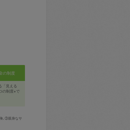
全の制度
る「見える
つの制度※で
険､③親身なサ