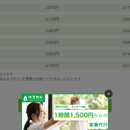
2,870円
3,1
3,170円
3,4
3,400円
3,6
3,650円
3,8
3,890円
4,1
4,190円
4,5
になります。
は税込みですが､交通費は別途にてお支払いになります｡
×