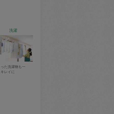
洗濯
まった洗濯物も一
にキレイに