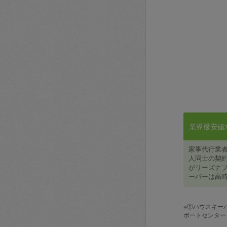
業界最安値水準
家事代行業
人同士の契約
がリーズナブ
ーパーは高時
※①ハウスキー
ポートセンター