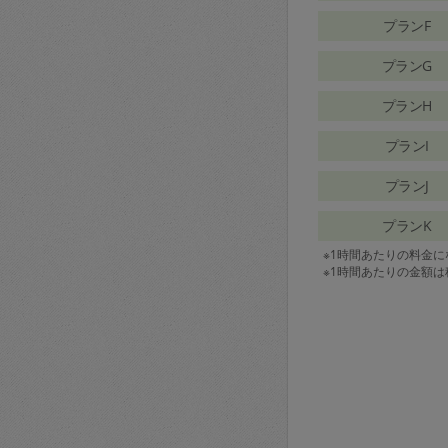
プランF
プランG
プランH
プランI
プランJ
プランK
※1時間あたりの料金
※1時間あたりの金額