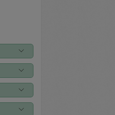
をご利用くださ
前申請すること
平均値、などで
／Diners