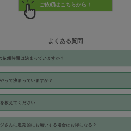
よくある質問
の依頼時間は決まっていますか？
つき3時間固定です。3時間を超えて依頼したい場合は、延長機能
うやって決まっていますか？
をご利用いただくには、タスカジさんに事前に相談し、合意の上事
。なお、3時間を下回っても、値引き等はございません。
価格帯の中からタスカジさん自身が価格を選んで設定しています。
法を教えてください
さんの価格設定には最初は制限があり、レビュー件数、レビューの
定可能な最高額が上がっていく仕組みになっています。
クレジットカード（Visa／Master／JCB／AMERICAN EXPRESS
カジさんに定期的にお願いする場合はお得になる？
のみとなります。