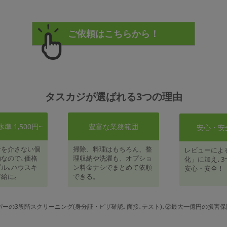
タスカジが選ばれる3つの理由
 1,500円~
豊富な業務範囲
安心・安
者を介さない個
掃除、料理はもちろん、整
レビューによ
なので､価格
理収納や洗濯も、オプショ
化」に加え､3
ル｡ハウスキ
ン料金ナシでまとめて依頼
安心・安全！
給に｡
できる。
パーの3段階スクリーニング(身分証・ビザ確認､面接､テスト)､②最大一億円の損害保