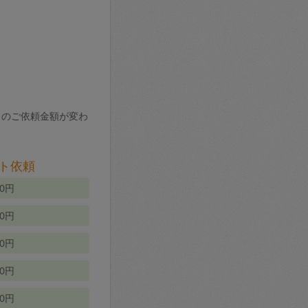
りのご依頼金額が変わ
ト依頼
00円
00円
50円
80円
70円