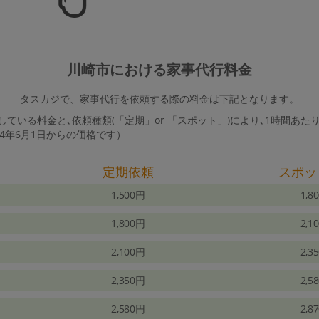
川崎市における家事代行料金
タスカジで、家事代行を依頼する際の料金は下記となります。
ている料金と､依頼種類(「定期」or 「スポット」)により､1時間あた
24年6月1日からの価格です）
定期依頼
スポッ
1,500円
1,8
1,800円
2,1
2,100円
2,3
2,350円
2,5
2,580円
2,8