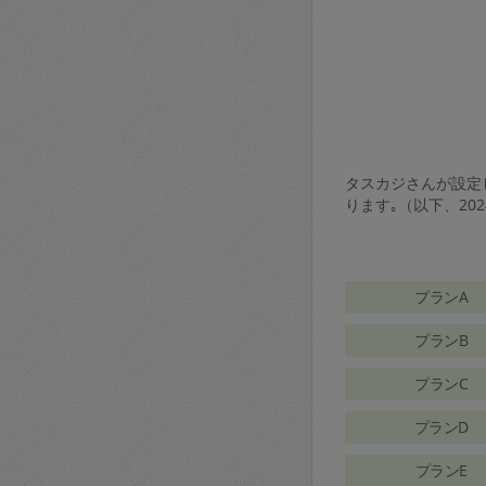
タスカジさんが設定し
ります｡（以下、20
プランA
プランB
プランC
プランD
プランE