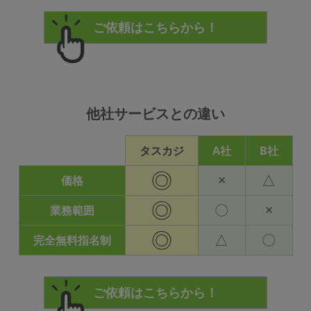
他社サービスとの違い
タスカジ
A社
B社
◎
×
△
価格
◎
〇
×
業務範囲
◎
△
〇
完全無料指名制