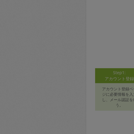
Step1:
アカウント登
アカウント登録ペ
ジに必要情報を入
し、メール認証を
う。