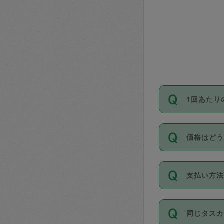
1回あたり
依頼1回に
価格はど
い。機能
が必要です
11種類の
支払い方
タスカジ
除々に設
お支払方法は
同じタス
Club）