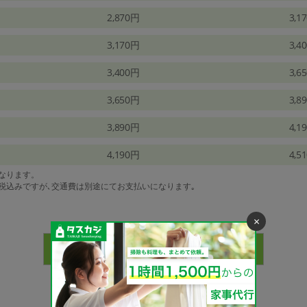
2,870円
3,1
3,170円
3,4
3,400円
3,6
3,650円
3,8
3,890円
4,1
4,190円
4,5
になります。
は税込みですが､交通費は別途にてお支払いになります｡
×