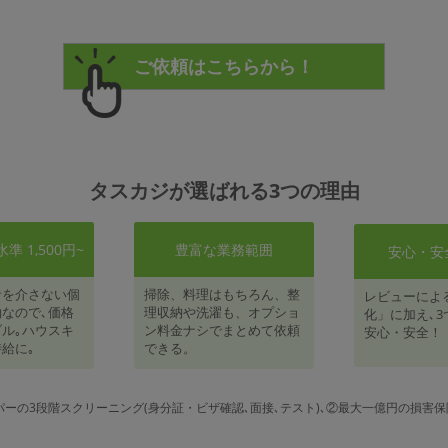
タスカジが選ばれる3つの理由
 1,500円~
豊富な業務範囲
安心・安
者を介さない個
掃除、料理はもちろん、整
レビューによ
なので､価格
理収納や洗濯も、オプショ
化」に加え､3
ル｡ハウスキ
ン料金ナシでまとめて依頼
安心・安全！
給に｡
できる。
パーの3段階スクリーニング(身分証・ビザ確認､面接､テスト)､②最大一億円の損害保