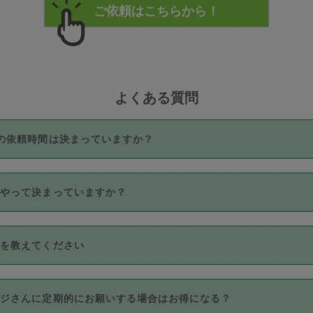
よくある質問
の依頼時間は決まっていますか？
つき3時間固定です。3時間を超えて依頼したい場合は、延長機能
うやって決まっていますか？
をご利用いただくには、タスカジさんに事前に相談し、合意の上事
。なお、3時間を下回っても、値引き等はございません。
価格帯の中からタスカジさん自身が価格を選んで設定しています。
法を教えてください
さんの価格設定には最初は制限があり、レビュー件数、レビューの
定可能な最高額が上がっていく仕組みになっています。
クレジットカード（Visa／Master／JCB／AMERICAN EXPRESS
カジさんに定期的にお願いする場合はお得になる？
のみとなります。