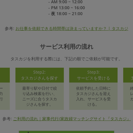
- AM 9:00 ~ 12:00
- PM 13:00 ~ 16:00
- 夜 18:00 ~ 21:00
参考:
お仕事を依頼できる時間帯は決まっていますか？ | タスカジ
サービス利用の流れ
タスカジを利用する際には、下記の順でご依頼が可能です。
Step2:
Step3:
録
タスカジさんを探す
サービスを受ける
ー
最寄り駅や日付で絞
依頼予約した日時に
力
り込み検索を行い、
タスカジさんを迎え
行
ニーズに合うタスカ
入れ、サービスを受
ジさんを探す。
ける。
参考:
ご利用の流れ｜家事代行/家政婦マッチングサイト『タスカジ』