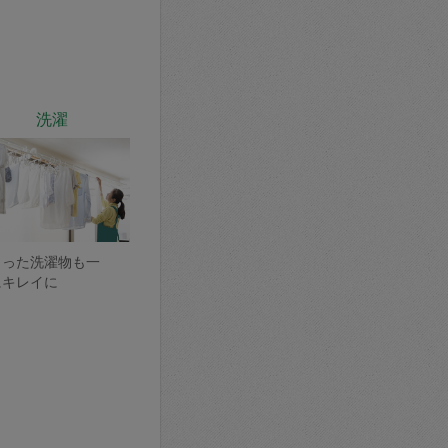
洗濯
まった洗濯物も一
にキレイに