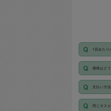
1回あたり
依頼1回に
価格はど
い。機能
が必要です
11種類の
支払い方
タスカジ
除々に設
お支払方法は
同じタス
Club）