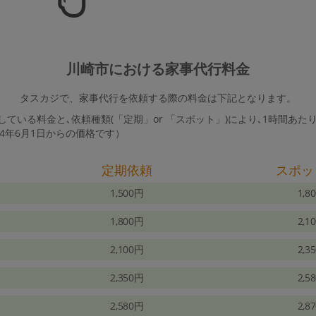
川崎市における家事代行料金
タスカジで、家事代行を依頼する際の料金は下記となります。
ている料金と､依頼種類(「定期」or 「スポット」)により､1時間あた
24年6月1日からの価格です）
定期依頼
スポッ
1,500円
1,8
1,800円
2,1
2,100円
2,3
2,350円
2,5
2,580円
2,8