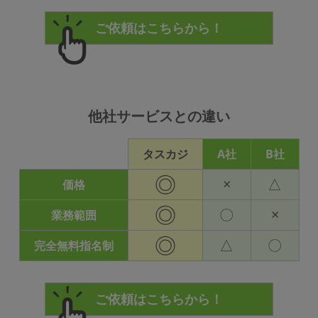
他社サービスとの違い
タスカジ
A社
B社
◎
×
△
価格
◎
〇
×
業務範囲
◎
△
〇
完全無料指名制