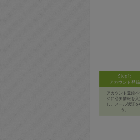
Step1:
アカウント登
アカウント登録ペ
ジに必要情報を入
し、メール認証を
う。