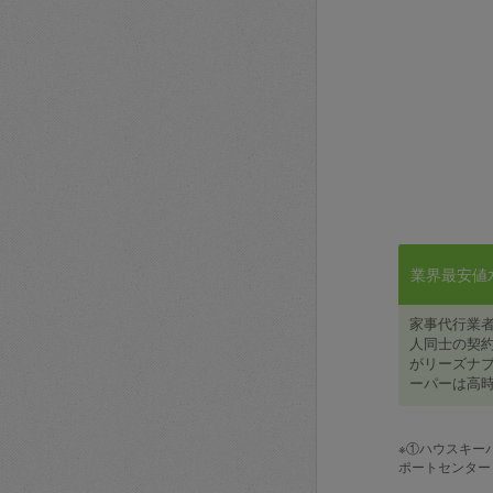
業界最安値水準
家事代行業
人同士の契約
がリーズナブ
ーパーは高時
※①ハウスキー
ポートセンター