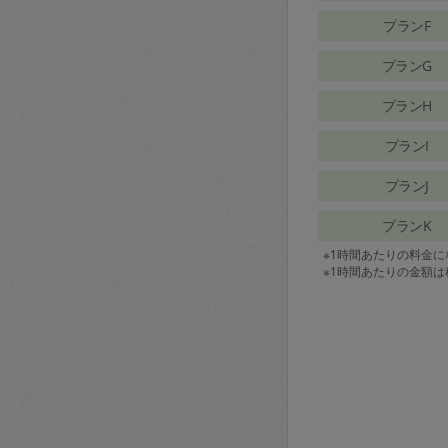
プランF
プランG
プランH
プランI
プランJ
プランK
※1時間あたりの料金
※1時間あたりの金額