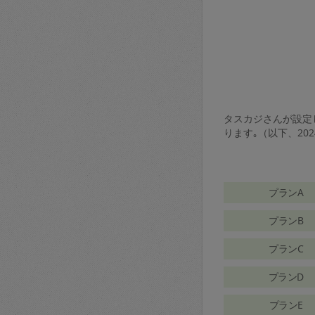
タスカジさんが設定し
ります｡（以下、20
プランA
プランB
プランC
プランD
プランE