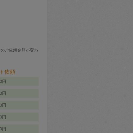
りのご依頼金額が変わ
ト依頼
00円
00円
50円
80円
70円