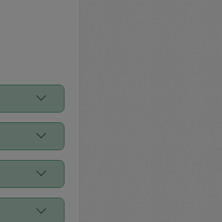
をご利用くださ
前申請すること
平均値、などで
／Diners