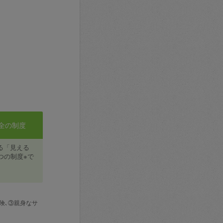
全の制度
る「見える
つの制度※で
険､③親身なサ