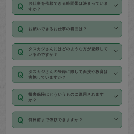
す。
丈夫です。
お仕事を依頼できる時間帯は決まっていま
料金のご請求と合わせてお支払いとなり
定期の最低利用回数は設けていない代わ
デビットカード・プリペイドカード（Vプ
すか？
ます。交通費の金額は「依頼の詳細」に
りに、一定数を超えたキャンセルは有償
リカ、au WALLETなど）
は支払にはご利
時間帯は3種類あります。いずれも１回あ
自動計算で表示されます。
でキャンセルすることが出来ます。
用いただけませんのでご注意ください。
お願いできるお仕事の範囲は？
たり３時間です。
銀行振込や現金払いも対応していませ
（例：毎週定期の場合は３回以上のキャ
ん。
掃除、整理収納、洗濯、買い物、料理、
・ＡＭ ９時～１２時
ンセルが有償（1200円、隔週定期の場合
なお、タスカジさんの交通費も、依頼料
タスカジさんにはどのような方が登録して
作り置きです。タスカジさんによってで
・ＰＭ １３時～１６時
いるのですか？
は２回以上のキャンセルが有償（1200
金のご請求と合わせてお支払いとなりま
きる仕事の範囲が異なりますので、依頼
・夜 １８時～２１時
円））
す。交通費の金額は「依頼の詳細」に自
主婦として長年の家事経験をお持ちの
する前にタスカジさんのプロフィールで
動計算で表示されます。
タスカジさんの登録に際して面接や教育は
方、栄養士・調理師といった資格者で保
確認してください。
開始時間を２時間前後変更することが可
実施していますか？
育園や学校の給食やレストランで料理関
基本的に、高所での作業や危険作業、屋
能です。依頼送信後、個別にタスカジさ
応募の際に、各自事務局との面接と説明
係の専門職に従事されていた方、日本で
外での作業は対象外です。
んにメッセージを送り調整してくださ
損害保険はどういうものに適用されます
を行っています。その後、身分証明書の
すでにハウスキーパーや英語の先生とし
か？
い。ただし、２時間を越えての調整はで
写真提出をしていただいています。外国
てお仕事をしているフィリピン出身の
きません。
依頼者とタスカジさんとの間でタスカジ
人の場合は在留カードで労働許可状況を
方、海外からの留学生、家事が好きな会
万が一、依頼した時間帯と作業時間が１
何日前まで依頼できますか？
を通して成立した作業時間内での作業に
確認しています。タスカジさんトレーニ
社員など様々なバックグラウンドの方が
時間も被らない場合、損害保険の対象外
適用されます。作業範囲は、掃除、洗
ング動画を使ったセルフトレーニングの
登録しています。
となりますので、ご注意ください。