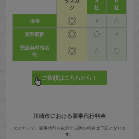
タスカ
A
B
ジ
社
社
◎
×
△
価格
◎
〇
×
業務範囲
完全無料指名
◎
△
〇
制
川崎市における家事代行料金
タスカジで、家事代行を依頼する際の料金は下記となりま
す。