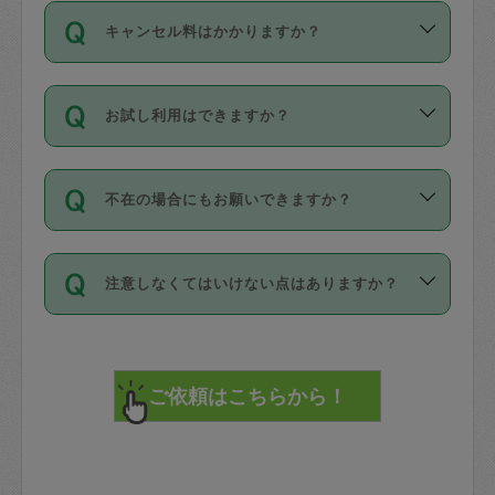
ご依頼は、現在を起点に3日後（72時間
濯、料理、作り置き、整理収納、買い物
のち、タスカジモニター宅にて３時間の
また外国人の方は英語しか話せない方、
キャンセル料はかかりますか？
以降）の日時から受付可能となっていま
です。作業中に物を壊したり、人にけが
現場トライアルを受け、合格したタスカ
日本語も話せる方など様々です。
す。
をさせたりした場合が対象で、補償金額
ジさんが活動されています。
キャンセル料には、以下の2種類がありま
ただし、72時間を切った直前の日程では
は対物1000万円、対人1億円が上限で
バックグラウンドや得意分野はプロフィ
お試し利用はできますか？
す。
タスカジさんへ「募集」をかけることが
す。
※テストセンターの講評は１件目のレビュ
ールに記載していますので、各自の得意
可能です。
ーとして記載されていますので依頼の際
分野を見極めて、目的に合わせてお仕事
「お試し利用」というメニューはありま
万が一損害が発生した場合は、その場の
に参考にしてください。
を依頼してください。
不在の場合にもお願いできますか？
せんが、「一回のみ」依頼を活用するこ
1. 直前キャンセル（定期、スポット契約
写真を撮り、
参考
：
【詳細】タスカジさんの登録に際
とによって、気に入ったタスカジさんを
共通）
タスカジサポートセンターまでご連絡く
して面接や教育は実施していますか？
不在の場合の作業はタスカジさんの同意
見つけることができます。
・タスカジさんのお仕事開始予定時間前
ださい。
注意しなくてはいけない点はありますか？
が必要です。数回の依頼ののち、タスカ
72時間を超える※と、以下のキャンセル
詳細FAQ：
損害賠償保険について教えて
ジさんと依頼者の間で十分な信頼関係が
まず、条件の合う気になるタスカジさ
料が発生します。
ください。
貴重品は紛失の際トラブルの元となるの
できたのち、タスカジさんに依頼してみ
ん、２・３人に「スポット」依頼をして
で、必ず鍵のかかるロッカーや金庫に入
てください。
みてください。
直前キャンセル料：
れて依頼者の責任の元管理するよう心掛
不在時に部屋に入るためにタスカジさん
その後、一番気に入ったタスカジさんに
72時間前〜24時間前＝依頼料金の50%
けてください。
に鍵を預ける必要がありますが、タスカ
「定期（毎週・隔週）」依頼をしてくだ
24時間前～1時間前＝依頼金額の100%
※パスポート、クレジットカード、銀行カ
ジさんが紛失した鍵によって二次的な損
さい。
1時間前〜実施時間＝依頼金額の100%＋
ード、5千円以上のアクセサリー、500円
害（たとえば、第三者の侵入など）が起
交通費全額