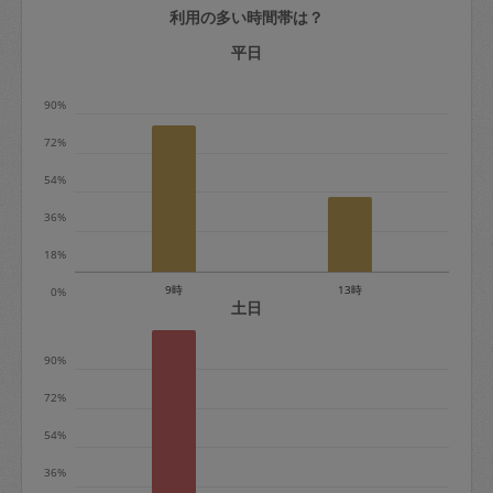
利用の多い時間帯は？
定期契約をキャンセルする場合、毎週定
期は月2回まで隔週定期は月1回までキャ
平日
ンセル料は発生しません。それ以上はキ
90%
ャンセル料が発生します。
72%
定期契約キャンセル料：
54%
・1回につき1,200円※
36%
・詳細ルールは、
こちら
を参照くださ
い。
18%
9時
13時
0%
※キャンセル料金の設定について：
土日
定期依頼1回（3時間）の金額とスポット
90%
1回（3時間）依頼した場合の金額の差額
相当で料金設定されています。
72%
54%
36%