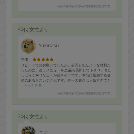
※依頼者の依頼当時の主観的な感想です。
40代 女性より
Yakinasu
評価：
リピートでのお願いでしたが、前回と似たような材料だ
ったのに、違うメニューを25品も展開して下さり、また
しばらく幸せな日々が続きそうです。本当に依頼する価
値のあるタスカジさんです。唯一の難点は人気すぎて予
約が取りにくいくらいでしょうか…またぜひお願いした
もっと見る
いです。
※依頼者の依頼当時の主観的な感想です。
30代 女性より
ユキ