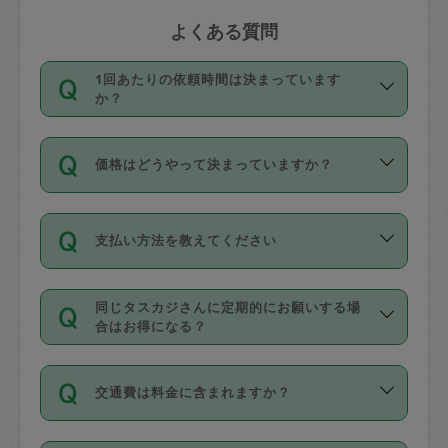
よくある質問
1回あたりの依頼時間は決まっています
か？
依頼1回につき3時間固定です。3時間を
価格はどうやって決まっていますか？
超えて依頼したい場合は、延長機能をご
利用ください。機能をご利用いただくに
11種類の価格帯の中からタスカジさん自
は、タスカジさんに事前に相談し、合意
支払い方法を教えてください
身が価格を選んで設定しています。
の上事前申請することが必要です。な
タスカジさんの価格設定には最初は制限
お、3時間を下回っても、値引き等はござ
お支払方法はクレジットカード（Visa／
があり、レビュー件数、レビューの平均
いません。
同じタスカジさんに定期的にお願いする場
Master／JCB／AMERICAN EXPRESS／
値、などで除々に設定可能な最高額が上
合はお得になる？
Diners Club）のみとなります。
がっていく仕組みになっています。
依頼には「スポット」と「定期（毎週｜
カード情報のご登録は、依頼リクエスト
交通費は料金に含まれますか？
隔週）」があり、「定期」の依頼は「ス
を行う際にご入力ください。プロフィー
ポット」よりお得な料金でご利用できま
ル登録時にはご入力いただかなくても大
交通費は依頼料金とは別途発生し、依頼