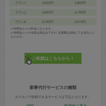
プランI
3,650円
3,890円
プランJ
3,890円
4,190円
プランK
4,190円
4,510円
※1時間あたりの料金になります。
※1時間あたりの金額は税込みですが､交通費は別途にてお支払いに
なります｡
家事代行サービスの種類
タスカジで依頼できるサービスは下記となります。
掃除
料理作り置き