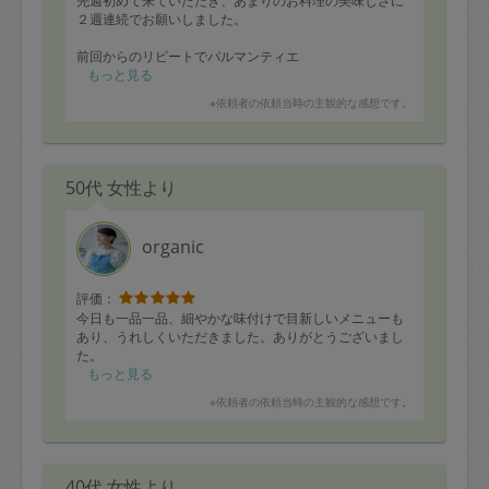
先週初めて来ていただき、あまりのお料理の美味しさに
２週連続でお願いしました。
前回からのリピートでパルマンティエ
他の方のレビューで絶賛されていた唐揚げ、エビフラ
もっと見る
イ、クラムチャウダー
※依頼者の依頼当時の主観的な感想です。
子供用にミートボール、小松菜煮浸し、かぼちゃの煮
物、大根と人参と鶏の煮物、白和え、鯛の炊き込みご飯
そして大人用に豚の角煮
50代 女性より
をお願いしました。
どれも美味しくて、子供用に作ってもらったものも含
め、お箸が止まりません。
鯛の炊き込みご飯も塩昆布がアクセントになり、と〜っ
organic
ても美味しかったです。
写真を撮る前に食べ始めてしまったので、次回は写真を
しっかり撮りたいと思います。
評価：
今日も一品一品、細やかな味付けで目新しいメニューも
献立の相談にものっていただいて、ありがたいかぎりで
あり、うれしくいただきました。ありがとうございまし
す。
た。
またどうぞよろしくお願いいたします。
もっと見る
※依頼者の依頼当時の主観的な感想です。
40代 女性より