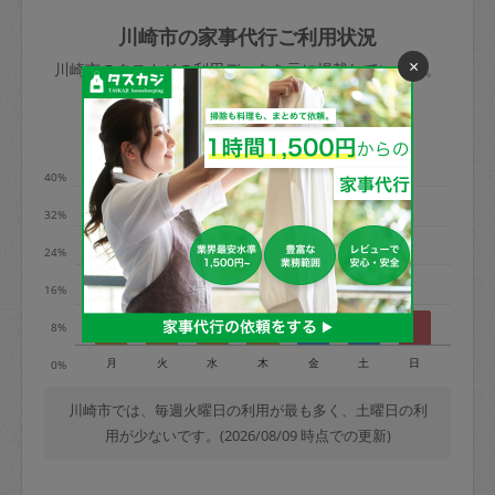
玉、など
きた場合は損害保険の対象外となるので
依頼者不在による当日キャンセル＝依頼
川崎市の家事代行ご利用状況
ご注意ください。
金額の100%＋交通費全額
×
川崎市のタスカジの利用データを元に掲載しています。
あわせてこちらも参照ください
：
初めて
利用します。注意しなくてはいけない点
※例：依頼日時／土曜日午前9時開始の場
利用の多い曜日は？
はありますか？
合、水曜日午前9時以降はキャンセル料が
発生
40%
水曜日9時〜金曜日9時まで＝依頼料金の
32%
50%
24%
金曜日9時～土曜日8時まで＝依頼金額の
100%
16%
土曜日8時〜実施時間＝依頼金額の100%
8%
＋交通費全額
月
火
水
木
金
土
日
0%
依頼者不在による当日キャンセル＝依頼
金額の100%＋交通費全額
川崎市では、毎週火曜日の利用が最も多く、土曜日の利
用が少ないです。(2026/08/09 時点での更新)
2. 定期契約キャンセル（定期契約のみ）