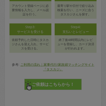
アカウント登録ページに必
最寄り駅や日付で絞り込み
要情報を入力し、メール認
検索を行い、ニーズに合う
証を行う。
タスカジさんを探す。
Step3:
Step4:
サービスを受ける
支払いとレビュー
依頼予約した日時にタスカ
終了後48時間以内にレビ
ジさんを迎え入れ、サービ
ューを登録し、カード決済
スを受ける。
が行われます。
参考:
ご利用の流れ｜家事代行/家政婦マッチングサイト
『タスカジ』