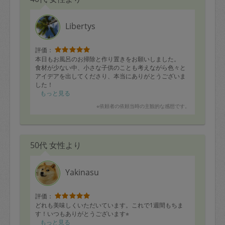
Libertys
評価：
本日もお風呂のお掃除と作り置きをお願いしました。
食材が少ない中、小さな子供のことも考えながら色々と
アイデアを出してくださり、本当にありがとうございま
した！
早速ランチに頂いておりますが、子供も「これ、とっっ
もっと見る
てもおいしいね！」とモリモリ頂いています！
※依頼者の依頼当時の主観的な感想です。
またぜひ宜しくお願い致します。
50代 女性より
Yakinasu
評価：
どれも美味しくいただいています。これで1週間もちま
す！いつもありがとうございます⭐︎
もっと見る