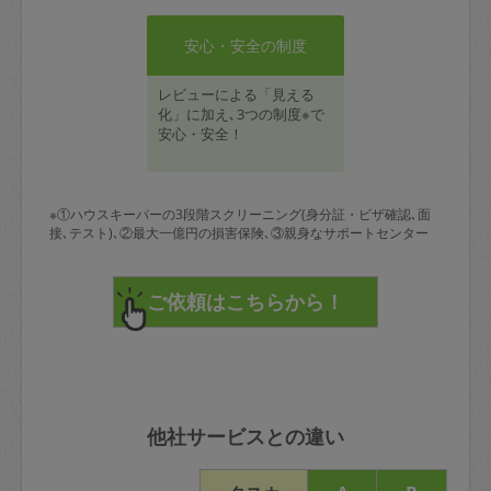
安心・安全の制度
レビューによる「見える
化」に加え､3つの制度※で
安心・安全！
※①ハウスキーパーの3段階スクリーニング(身分証・ビザ確認､面
接､テスト)､②最大一億円の損害保険､③親身なサポートセンター
他社サービスとの違い