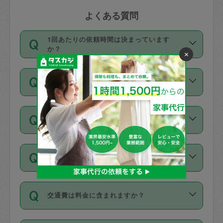
よくある質問
1回あたりの依頼時間は決まっています
か？
×
依頼1回につき3時間固定です。3時間を
価格はどうやって決まっていますか？
超えて依頼したい場合は、延長機能をご
利用ください。機能をご利用いただくに
11種類の価格帯の中からタスカジさん自
は、タスカジさんに事前に相談し、合意
支払い方法を教えてください
身が価格を選んで設定しています。
の上事前申請することが必要です。な
タスカジさんの価格設定には最初は制限
お、3時間を下回っても、値引き等はござ
お支払方法はクレジットカード（Visa／
があり、レビュー件数、レビューの平均
いません。
同じタスカジさんに定期的にお願いする場
Master／JCB／AMERICAN EXPRESS／
値、などで除々に設定可能な最高額が上
合はお得になる？
Diners Club）のみとなります。
がっていく仕組みになっています。
依頼には「スポット」と「定期（毎週｜
カード情報のご登録は、依頼リクエスト
交通費は料金に含まれますか？
隔週）」があり、「定期」の依頼は「ス
を行う際にご入力ください。プロフィー
ポット」よりお得な料金でご利用できま
ル登録時にはご入力いただかなくても大
交通費は依頼料金とは別途発生し、依頼