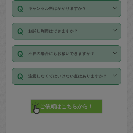
ご依頼は、現在を起点に3日後（72時間
濯、料理、作り置き、整理収納、買い物
のち、タスカジモニター宅にて３時間の
また外国人の方は英語しか話せない方、
キャンセル料はかかりますか？
以降）の日時から受付可能となっていま
です。作業中に物を壊したり、人にけが
現場トライアルを受け、合格したタスカ
日本語も話せる方など様々です。
す。
をさせたりした場合が対象で、補償金額
ジさんが活動されています。
キャンセル料には、以下の2種類がありま
ただし、72時間を切った直前の日程では
は対物1000万円、対人1億円が上限で
バックグラウンドや得意分野はプロフィ
お試し利用はできますか？
す。
タスカジさんへ「募集」をかけることが
す。
※テストセンターの講評は１件目のレビュ
ールに記載していますので、各自の得意
可能です。
ーとして記載されていますので依頼の際
分野を見極めて、目的に合わせてお仕事
「お試し利用」というメニューはありま
万が一損害が発生した場合は、その場の
に参考にしてください。
を依頼してください。
不在の場合にもお願いできますか？
せんが、「一回のみ」依頼を活用するこ
1. 直前キャンセル（定期、スポット契約
写真を撮り、
参考
：
【詳細】タスカジさんの登録に際
とによって、気に入ったタスカジさんを
共通）
タスカジサポートセンターまでご連絡く
して面接や教育は実施していますか？
不在の場合の作業はタスカジさんの同意
見つけることができます。
・タスカジさんのお仕事開始予定時間前
ださい。
注意しなくてはいけない点はありますか？
が必要です。数回の依頼ののち、タスカ
72時間を超える※と、以下のキャンセル
詳細FAQ：
損害賠償保険について教えて
ジさんと依頼者の間で十分な信頼関係が
まず、条件の合う気になるタスカジさ
料が発生します。
ください。
貴重品は紛失の際トラブルの元となるの
できたのち、タスカジさんに依頼してみ
ん、２・３人に「スポット」依頼をして
で、必ず鍵のかかるロッカーや金庫に入
てください。
みてください。
直前キャンセル料：
れて依頼者の責任の元管理するよう心掛
不在時に部屋に入るためにタスカジさん
その後、一番気に入ったタスカジさんに
72時間前〜24時間前＝依頼料金の50%
けてください。
に鍵を預ける必要がありますが、タスカ
「定期（毎週・隔週）」依頼をしてくだ
24時間前～1時間前＝依頼金額の100%
※パスポート、クレジットカード、銀行カ
ジさんが紛失した鍵によって二次的な損
さい。
1時間前〜実施時間＝依頼金額の100%＋
ード、5千円以上のアクセサリー、500円
害（たとえば、第三者の侵入など）が起
交通費全額