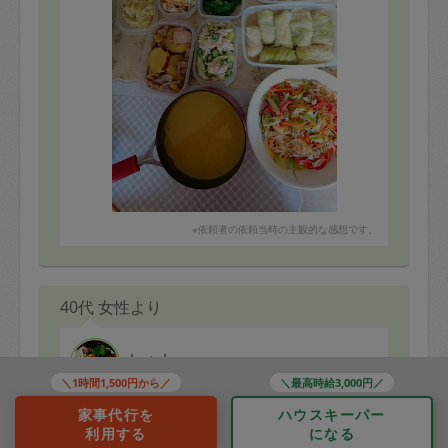
※依頼者の依頼当時の主観的な感想です。
40代 女性より
hatch
＼1時間1,500円から／
＼最高時給3,000円／
評価：
家事代行を
ハウスキーパー
16品も作って頂きました。時間が過ぎてもまだ途中なの
利用する
になる
で、と最後まで少しでもたくさん作ろうと頑張ってくだ