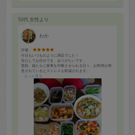
50代 女性より
わか
評価：
今日もいつものように満足でした！
安心してお任せでき、ありがたいです。
普段、娘たちに家事を中断させられる日々、お料理が用
意されているとストレスも軽減されます。
さらに、素晴らしいお料理が！と、贅沢な気持ちに。
もっと見る