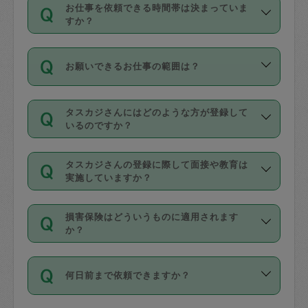
す。
丈夫です。
お仕事を依頼できる時間帯は決まっていま
料金のご請求と合わせてお支払いとなり
定期の最低利用回数は設けていない代わ
デビットカード・プリペイドカード（Vプ
すか？
ます。交通費の金額は「依頼の詳細」に
りに、一定数を超えたキャンセルは有償
リカ、au WALLETなど）
は支払にはご利
時間帯は3種類あります。いずれも１回あ
自動計算で表示されます。
でキャンセルすることが出来ます。
用いただけませんのでご注意ください。
お願いできるお仕事の範囲は？
たり３時間です。
銀行振込や現金払いも対応していませ
（例：毎週定期の場合は３回以上のキャ
ん。
掃除、整理収納、洗濯、買い物、料理、
・ＡＭ ９時～１２時
ンセルが有償（1200円、隔週定期の場合
なお、タスカジさんの交通費も、依頼料
タスカジさんにはどのような方が登録して
作り置きです。タスカジさんによってで
・ＰＭ １３時～１６時
いるのですか？
は２回以上のキャンセルが有償（1200
金のご請求と合わせてお支払いとなりま
きる仕事の範囲が異なりますので、依頼
・夜 １８時～２１時
円））
す。交通費の金額は「依頼の詳細」に自
主婦として長年の家事経験をお持ちの
する前にタスカジさんのプロフィールで
動計算で表示されます。
タスカジさんの登録に際して面接や教育は
方、栄養士・調理師といった資格者で保
確認してください。
開始時間を２時間前後変更することが可
実施していますか？
育園や学校の給食やレストランで料理関
基本的に、高所での作業や危険作業、屋
能です。依頼送信後、個別にタスカジさ
応募の際に、各自事務局との面接と説明
係の専門職に従事されていた方、日本で
外での作業は対象外です。
んにメッセージを送り調整してくださ
損害保険はどういうものに適用されます
を行っています。その後、身分証明書の
すでにハウスキーパーや英語の先生とし
か？
い。ただし、２時間を越えての調整はで
写真提出をしていただいています。外国
てお仕事をしているフィリピン出身の
きません。
依頼者とタスカジさんとの間でタスカジ
人の場合は在留カードで労働許可状況を
方、海外からの留学生、家事が好きな会
万が一、依頼した時間帯と作業時間が１
何日前まで依頼できますか？
を通して成立した作業時間内での作業に
確認しています。タスカジさんトレーニ
社員など様々なバックグラウンドの方が
時間も被らない場合、損害保険の対象外
適用されます。作業範囲は、掃除、洗
ング動画を使ったセルフトレーニングの
登録しています。
となりますので、ご注意ください。