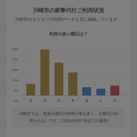
玉、など
きた場合は損害保険の対象外となるので
依頼者不在による当日キャンセル＝依頼
川崎市の家事代行ご利用状況
ご注意ください。
金額の100%＋交通費全額
川崎市のタスカジの利用データを元に掲載しています。
あわせてこちらも参照ください
：
初めて
利用します。注意しなくてはいけない点
※例：依頼日時／土曜日午前9時開始の場
利用の多い曜日は？
はありますか？
合、水曜日午前9時以降はキャンセル料が
発生
40%
水曜日9時〜金曜日9時まで＝依頼料金の
32%
50%
24%
金曜日9時～土曜日8時まで＝依頼金額の
100%
16%
土曜日8時〜実施時間＝依頼金額の100%
8%
＋交通費全額
月
火
水
木
金
土
日
0%
依頼者不在による当日キャンセル＝依頼
金額の100%＋交通費全額
川崎市では、毎週火曜日の利用が最も多く、土曜日の利
用が少ないです。(2026/08/07 時点での更新)
2. 定期契約キャンセル（定期契約のみ）