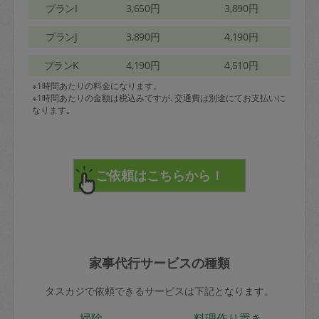
プランI
3,650円
3,890円
プランJ
3,890円
4,190円
プランK
4,190円
4,510円
※1時間あたりの料金になります。
※1時間あたりの金額は税込みですが､交通費は別途にてお支払いに
なります｡
家事代行サービスの種類
タスカジで依頼できるサービスは下記となります。
掃除
料理作り置き