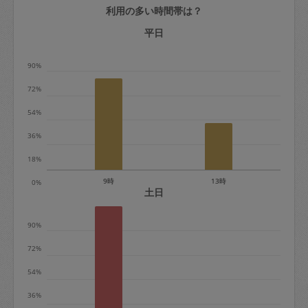
利用の多い時間帯は？
定期契約をキャンセルする場合、毎週定
期は月2回まで隔週定期は月1回までキャ
平日
ンセル料は発生しません。それ以上はキ
90%
ャンセル料が発生します。
72%
定期契約キャンセル料：
54%
・1回につき1,200円※
36%
・詳細ルールは、
こちら
を参照くださ
い。
18%
9時
13時
0%
※キャンセル料金の設定について：
土日
定期依頼1回（3時間）の金額とスポット
90%
1回（3時間）依頼した場合の金額の差額
相当で料金設定されています。
72%
54%
36%