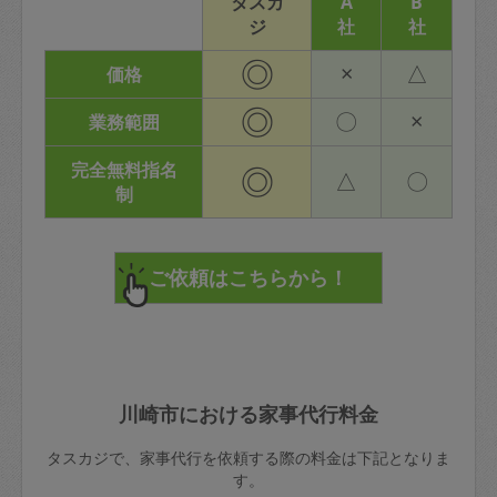
タスカ
A
B
ジ
社
社
◎
×
△
価格
◎
〇
×
業務範囲
完全無料指名
◎
△
〇
制
川崎市における家事代行料金
タスカジで、家事代行を依頼する際の料金は下記となりま
す。