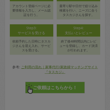
アカウント登録ページに必
最寄り駅や日付で絞り込み
要情報を入力し、メール認
検索を行い、ニーズに合う
証を行う。
タスカジさんを探す。
Step3:
Step4:
サービスを受ける
支払いとレビュー
依頼予約した日時にタスカ
終了後48時間以内にレビ
ジさんを迎え入れ、サービ
ューを登録し、カード決済
スを受ける。
が行われます。
参考:
ご利用の流れ｜家事代行/家政婦マッチングサイト
『タスカジ』