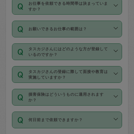
す。
丈夫です。
お仕事を依頼できる時間帯は決まっていま
料金のご請求と合わせてお支払いとなり
定期の最低利用回数は設けていない代わ
デビットカード・プリペイドカード（Vプ
すか？
ます。交通費の金額は「依頼の詳細」に
りに、一定数を超えたキャンセルは有償
リカ、au WALLETなど）
は支払にはご利
時間帯は3種類あります。いずれも１回あ
自動計算で表示されます。
でキャンセルすることが出来ます。
用いただけませんのでご注意ください。
お願いできるお仕事の範囲は？
たり３時間です。
銀行振込や現金払いも対応していませ
（例：毎週定期の場合は３回以上のキャ
ん。
掃除、整理収納、洗濯、買い物、料理、
・ＡＭ ９時～１２時
ンセルが有償（1200円、隔週定期の場合
なお、タスカジさんの交通費も、依頼料
タスカジさんにはどのような方が登録して
作り置きです。タスカジさんによってで
・ＰＭ １３時～１６時
いるのですか？
は２回以上のキャンセルが有償（1200
金のご請求と合わせてお支払いとなりま
きる仕事の範囲が異なりますので、依頼
・夜 １８時～２１時
円））
す。交通費の金額は「依頼の詳細」に自
主婦として長年の家事経験をお持ちの
する前にタスカジさんのプロフィールで
動計算で表示されます。
タスカジさんの登録に際して面接や教育は
方、栄養士・調理師といった資格者で保
確認してください。
開始時間を２時間前後変更することが可
実施していますか？
育園や学校の給食やレストランで料理関
基本的に、高所での作業や危険作業、屋
能です。依頼送信後、個別にタスカジさ
応募の際に、各自事務局との面接と説明
係の専門職に従事されていた方、日本で
外での作業は対象外です。
んにメッセージを送り調整してくださ
損害保険はどういうものに適用されます
を行っています。その後、身分証明書の
すでにハウスキーパーや英語の先生とし
か？
い。ただし、２時間を越えての調整はで
写真提出をしていただいています。外国
てお仕事をしているフィリピン出身の
きません。
依頼者とタスカジさんとの間でタスカジ
人の場合は在留カードで労働許可状況を
方、海外からの留学生、家事が好きな会
万が一、依頼した時間帯と作業時間が１
何日前まで依頼できますか？
を通して成立した作業時間内での作業に
確認しています。タスカジさんトレーニ
社員など様々なバックグラウンドの方が
時間も被らない場合、損害保険の対象外
適用されます。作業範囲は、掃除、洗
ング動画を使ったセルフトレーニングの
登録しています。
となりますので、ご注意ください。