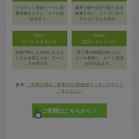
アカウント登録ページに必
最寄り駅や日付で絞り込み
要情報を入力し、メール認
検索を行い、ニーズに合う
証を行う。
タスカジさんを探す。
Step3:
Step4:
サービスを受ける
支払いとレビュー
依頼予約した日時にタスカ
終了後48時間以内にレビ
ジさんを迎え入れ、サービ
ューを登録し、カード決済
スを受ける。
が行われます。
参考:
ご利用の流れ｜家事代行/家政婦マッチングサイト
『タスカジ』