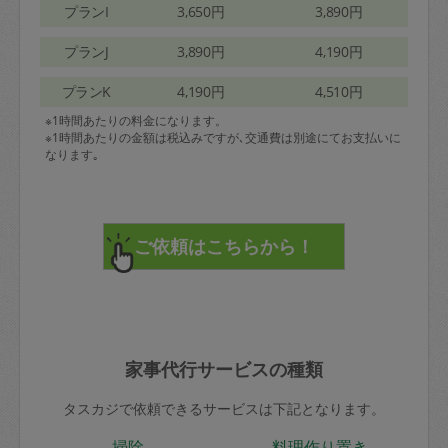
プランI
3,650円
3,890円
プランJ
3,890円
4,190円
プランK
4,190円
4,510円
※1時間あたりの料金になります。
※1時間あたりの金額は税込みですが､交通費は別途にてお支払いに
なります｡
家事代行サービスの種類
タスカジで依頼できるサービスは下記となります。
掃除
料理作り置き