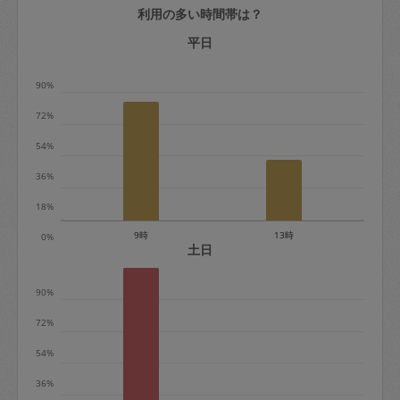
利用の多い時間帯は？
定期契約をキャンセルする場合、毎週定
期は月2回まで隔週定期は月1回までキャ
平日
ンセル料は発生しません。それ以上はキ
90%
ャンセル料が発生します。
72%
定期契約キャンセル料：
54%
・1回につき1,200円※
36%
・詳細ルールは、
こちら
を参照くださ
い。
18%
9時
13時
0%
※キャンセル料金の設定について：
土日
定期依頼1回（3時間）の金額とスポット
90%
1回（3時間）依頼した場合の金額の差額
相当で料金設定されています。
72%
54%
36%