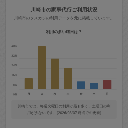
玉、など
きた場合は損害保険の対象外となるので
依頼者不在による当日キャンセル＝依頼
川崎市の家事代行ご利用状況
ご注意ください。
金額の100%＋交通費全額
川崎市のタスカジの利用データを元に掲載しています。
あわせてこちらも参照ください
：
初めて
利用します。注意しなくてはいけない点
※例：依頼日時／土曜日午前9時開始の場
利用の多い曜日は？
はありますか？
合、水曜日午前9時以降はキャンセル料が
発生
40%
水曜日9時〜金曜日9時まで＝依頼料金の
32%
50%
24%
金曜日9時～土曜日8時まで＝依頼金額の
100%
16%
土曜日8時〜実施時間＝依頼金額の100%
8%
＋交通費全額
月
火
水
木
金
土
日
0%
依頼者不在による当日キャンセル＝依頼
金額の100%＋交通費全額
川崎市では、毎週火曜日の利用が最も多く、土曜日の利
用が少ないです。(2026/08/07 時点での更新)
2. 定期契約キャンセル（定期契約のみ）