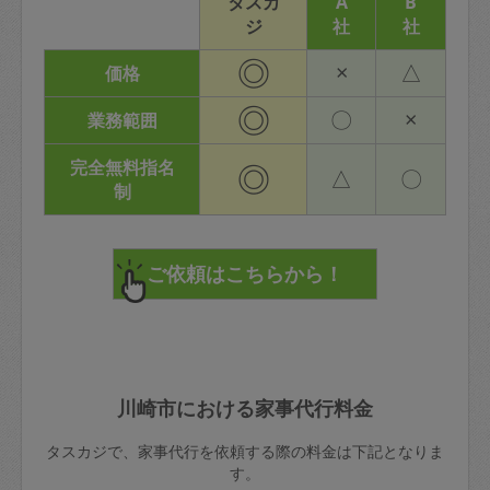
タスカ
A
B
ジ
社
社
◎
×
△
価格
◎
〇
×
業務範囲
完全無料指名
◎
△
〇
制
川崎市における家事代行料金
タスカジで、家事代行を依頼する際の料金は下記となりま
す。