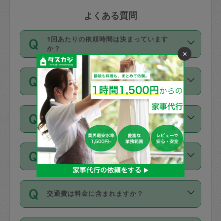
よくある質問
1回あたりの依頼時間は決まっています
か？
×
依頼1回につき3時間固定です。3時間を
価格はどうやって決まっていますか？
超えて依頼したい場合は、延長機能をご
利用ください。機能をご利用いただくに
11種類の価格帯の中からタスカジさん自
は、タスカジさんに事前に相談し、合意
支払い方法を教えてください
身が価格を選んで設定しています。
の上事前申請することが必要です。な
タスカジさんの価格設定には最初は制限
お、3時間を下回っても、値引き等はござ
お支払方法はクレジットカード（Visa／
があり、レビュー件数、レビューの平均
いません。
同じタスカジさんに定期的にお願いする場
Master／JCB／AMERICAN EXPRESS／
値、などで除々に設定可能な最高額が上
合はお得になる？
Diners Club）のみとなります。
がっていく仕組みになっています。
依頼には「スポット」と「定期（毎週｜
カード情報のご登録は、依頼リクエスト
交通費は料金に含まれますか？
隔週）」があり、「定期」の依頼は「ス
を行う際にご入力ください。プロフィー
ポット」よりお得な料金でご利用できま
ル登録時にはご入力いただかなくても大
交通費は依頼料金とは別途発生し、依頼