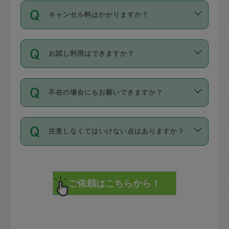
ご依頼は、現在を起点に3日後（72時間
濯、料理、作り置き、整理収納、買い物
のち、タスカジモニター宅にて３時間の
また外国人の方は英語しか話せない方、
キャンセル料はかかりますか？
以降）の日時から受付可能となっていま
です。作業中に物を壊したり、人にけが
現場トライアルを受け、合格したタスカ
日本語も話せる方など様々です。
す。
をさせたりした場合が対象で、補償金額
ジさんが活動されています。
キャンセル料には、以下の2種類がありま
ただし、72時間を切った直前の日程では
は対物1000万円、対人1億円が上限で
バックグラウンドや得意分野はプロフィ
お試し利用はできますか？
す。
タスカジさんへ「募集」をかけることが
す。
※テストセンターの講評は１件目のレビュ
ールに記載していますので、各自の得意
可能です。
ーとして記載されていますので依頼の際
分野を見極めて、目的に合わせてお仕事
「お試し利用」というメニューはありま
万が一損害が発生した場合は、その場の
に参考にしてください。
を依頼してください。
不在の場合にもお願いできますか？
せんが、「一回のみ」依頼を活用するこ
1. 直前キャンセル（定期、スポット契約
写真を撮り、
参考
：
【詳細】タスカジさんの登録に際
とによって、気に入ったタスカジさんを
共通）
タスカジサポートセンターまでご連絡く
して面接や教育は実施していますか？
不在の場合の作業はタスカジさんの同意
見つけることができます。
・タスカジさんのお仕事開始予定時間前
ださい。
注意しなくてはいけない点はありますか？
が必要です。数回の依頼ののち、タスカ
72時間を超える※と、以下のキャンセル
詳細FAQ：
損害賠償保険について教えて
ジさんと依頼者の間で十分な信頼関係が
まず、条件の合う気になるタスカジさ
料が発生します。
ください。
貴重品は紛失の際トラブルの元となるの
できたのち、タスカジさんに依頼してみ
ん、２・３人に「スポット」依頼をして
で、必ず鍵のかかるロッカーや金庫に入
てください。
みてください。
直前キャンセル料：
れて依頼者の責任の元管理するよう心掛
不在時に部屋に入るためにタスカジさん
その後、一番気に入ったタスカジさんに
72時間前〜24時間前＝依頼料金の50%
けてください。
に鍵を預ける必要がありますが、タスカ
「定期（毎週・隔週）」依頼をしてくだ
24時間前～1時間前＝依頼金額の100%
※パスポート、クレジットカード、銀行カ
ジさんが紛失した鍵によって二次的な損
さい。
1時間前〜実施時間＝依頼金額の100%＋
ード、5千円以上のアクセサリー、500円
害（たとえば、第三者の侵入など）が起
交通費全額