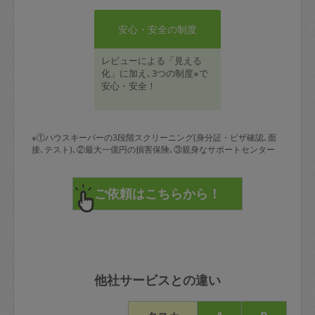
安心・安全の制度
レビューによる「見える
化」に加え､3つの制度※で
安心・安全！
※①ハウスキーパーの3段階スクリーニング(身分証・ビザ確認､面
接､テスト)､②最大一億円の損害保険､③親身なサポートセンター
他社サービスとの違い