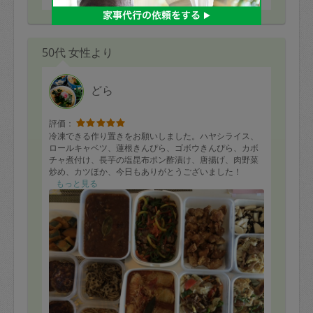
50代 女性より
どら
評価：
冷凍できる作り置きをお願いしました。ハヤシライス、
ロールキャベツ、蓮根きんぴら、ゴボウきんぴら、カボ
チャ煮付け、長芋の塩昆布ポン酢漬け、唐揚げ、肉野菜
炒め、カツほか、今日もありがとうございました！
もっと見る