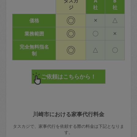
タスカ
A
B
ジ
社
社
◎
×
△
価格
◎
〇
×
業務範囲
完全無料指名
◎
△
〇
制
川崎市における家事代行料金
タスカジで、家事代行を依頼する際の料金は下記となりま
す。