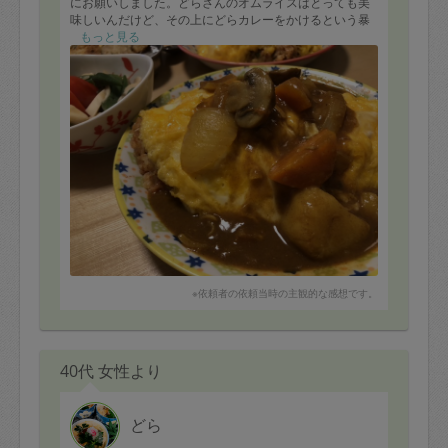
にお願いしました。どらさんのオムライスはとっても美
味しいんだけど、その上にどらカレーをかけるという暴
挙。美味くないわけがなく、もりもりに作っていただい
もっと見る
た山盛りオムライスカレーをパクパクわんぱくにいただ
きました。
今日もありがとうございました！！
※依頼者の依頼当時の主観的な感想です。
40代 女性より
どら