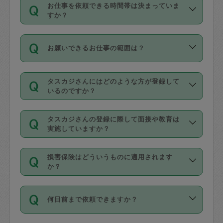
す。
丈夫です。
お仕事を依頼できる時間帯は決まっていま
料金のご請求と合わせてお支払いとなり
定期の最低利用回数は設けていない代わ
デビットカード・プリペイドカード（Vプ
すか？
ます。交通費の金額は「依頼の詳細」に
りに、一定数を超えたキャンセルは有償
リカ、au WALLETなど）
は支払にはご利
時間帯は3種類あります。いずれも１回あ
自動計算で表示されます。
でキャンセルすることが出来ます。
用いただけませんのでご注意ください。
お願いできるお仕事の範囲は？
たり３時間です。
銀行振込や現金払いも対応していませ
（例：毎週定期の場合は３回以上のキャ
ん。
掃除、整理収納、洗濯、買い物、料理、
・ＡＭ ９時～１２時
ンセルが有償（1200円、隔週定期の場合
なお、タスカジさんの交通費も、依頼料
タスカジさんにはどのような方が登録して
作り置きです。タスカジさんによってで
・ＰＭ １３時～１６時
いるのですか？
は２回以上のキャンセルが有償（1200
金のご請求と合わせてお支払いとなりま
きる仕事の範囲が異なりますので、依頼
・夜 １８時～２１時
円））
す。交通費の金額は「依頼の詳細」に自
主婦として長年の家事経験をお持ちの
する前にタスカジさんのプロフィールで
動計算で表示されます。
タスカジさんの登録に際して面接や教育は
方、栄養士・調理師といった資格者で保
確認してください。
開始時間を２時間前後変更することが可
実施していますか？
育園や学校の給食やレストランで料理関
基本的に、高所での作業や危険作業、屋
能です。依頼送信後、個別にタスカジさ
応募の際に、各自事務局との面接と説明
係の専門職に従事されていた方、日本で
外での作業は対象外です。
んにメッセージを送り調整してくださ
損害保険はどういうものに適用されます
を行っています。その後、身分証明書の
すでにハウスキーパーや英語の先生とし
か？
い。ただし、２時間を越えての調整はで
写真提出をしていただいています。外国
てお仕事をしているフィリピン出身の
きません。
依頼者とタスカジさんとの間でタスカジ
人の場合は在留カードで労働許可状況を
方、海外からの留学生、家事が好きな会
万が一、依頼した時間帯と作業時間が１
何日前まで依頼できますか？
を通して成立した作業時間内での作業に
確認しています。タスカジさんトレーニ
社員など様々なバックグラウンドの方が
時間も被らない場合、損害保険の対象外
適用されます。作業範囲は、掃除、洗
ング動画を使ったセルフトレーニングの
登録しています。
となりますので、ご注意ください。