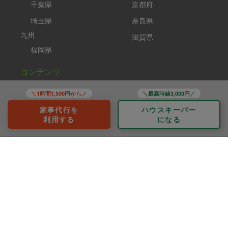
千葉県
京都府
埼玉県
奈良県
九州
滋賀県
福岡県
コンテンツ
タスカジplus
＼1時間1,500円から／
＼最高時給3,000円／
助家事さん
家事代行を
ハウスキーパー
利用する
になる
タスカジブートキャンプ
家事クリエイター
ソーシャルメディア
Copyright TASKAJI Inc.