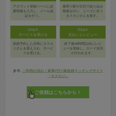
アカウント登録ページに必
最寄り駅や日付で絞り込み
要情報を入力し、メール認
検索を行い、ニーズに合う
証を行う。
タスカジさんを探す。
Step3:
Step4:
サービスを受ける
支払いとレビュー
依頼予約した日時にタスカ
終了後48時間以内にレビ
ジさんを迎え入れ、サービ
ューを登録し、カード決済
スを受ける。
が行われます。
参考:
ご利用の流れ｜家事代行/家政婦マッチングサイト
『タスカジ』