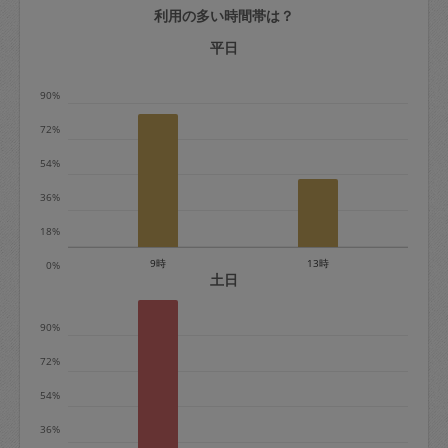
利用の多い時間帯は？
定期契約をキャンセルする場合、毎週定
期は月2回まで隔週定期は月1回までキャ
平日
ンセル料は発生しません。それ以上はキ
90%
ャンセル料が発生します。
72%
定期契約キャンセル料：
54%
・1回につき1,200円※
36%
・詳細ルールは、
こちら
を参照くださ
い。
18%
9時
13時
0%
※キャンセル料金の設定について：
土日
定期依頼1回（3時間）の金額とスポット
90%
1回（3時間）依頼した場合の金額の差額
相当で料金設定されています。
72%
54%
36%