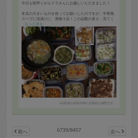
今日も朝早くからドラさんにお越しいただきました！
冬瓜の大きいものを使ってお願いしたのですが、中華風
スープに浅漬けに、煮物３品！この品数の多さ、見てく
ださい！
もっと見る
どれも美味しくて夏バテ防止に大事にいただきます。
チキン南蛮もお店の味です！ホタテのフリットも美味し
いです〜。家で食べれるなんて嬉しすぎます♡
じゃこと枝豆ごはんも今の旬のもので嬉しいです。
またドラさんの美味しいごはんを楽しみに家族みんな頑
張れます。
いつもありがとうございます！
※依頼者の依頼当時の主観的な感想です。
6739/8457
前へ
次へ