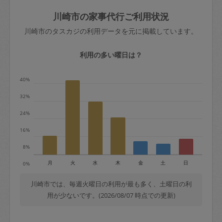
玉、など
きた場合は損害保険の対象外となるので
依頼者不在による当日キャンセル＝依頼
川崎市の家事代行ご利用状況
ご注意ください。
金額の100%＋交通費全額
川崎市のタスカジの利用データを元に掲載しています。
あわせてこちらも参照ください
：
初めて
利用します。注意しなくてはいけない点
※例：依頼日時／土曜日午前9時開始の場
利用の多い曜日は？
はありますか？
合、水曜日午前9時以降はキャンセル料が
発生
40%
水曜日9時〜金曜日9時まで＝依頼料金の
32%
50%
24%
金曜日9時～土曜日8時まで＝依頼金額の
100%
16%
土曜日8時〜実施時間＝依頼金額の100%
8%
＋交通費全額
月
火
水
木
金
土
日
0%
依頼者不在による当日キャンセル＝依頼
金額の100%＋交通費全額
川崎市では、毎週火曜日の利用が最も多く、土曜日の利
用が少ないです。(2026/08/07 時点での更新)
2. 定期契約キャンセル（定期契約のみ）