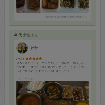
※依頼者の依頼当時の主観的な感想です。
40代 女性より
わか
評価：
メカジキのフライ、ニンニクとチーズ味で、美味しかっ
たです。子供がたくさん食べていました。そぼろとナム
ルをご飯にのせたビビンバも好評でした！
☆メニュー☆
もっと見る
ポタージュ
サツマイモ煮
ちらし寿司
炊き込みご飯
ミートソース
メカジキのフライ