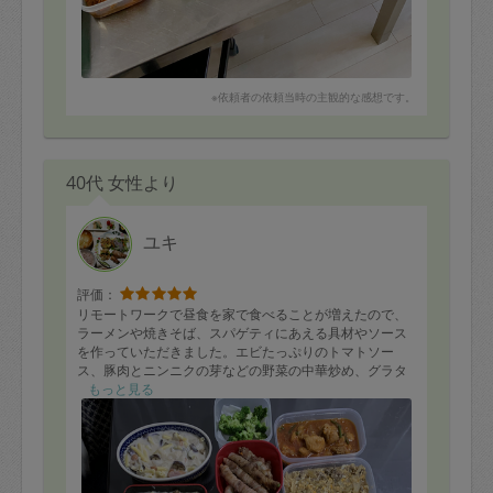
※依頼者の依頼当時の主観的な感想です。
40代 女性より
ユキ
評価：
リモートワークで昼食を家で食べることが増えたので、
ラーメンや焼きそば、スパゲティにあえる具材やソース
を作っていただきました。エビたっぷりのトマトソー
ス、豚肉とニンニクの芽などの野菜の中華炒め、グラタ
ン、牛肉のデミグラスソース、牛の卵とじなどな
もっと見る
ど、、、いつもザックリとしたリクエストにも関わら
ず、素晴らしいお料理を作っていただき大満足です。あ
りがとうございました！！