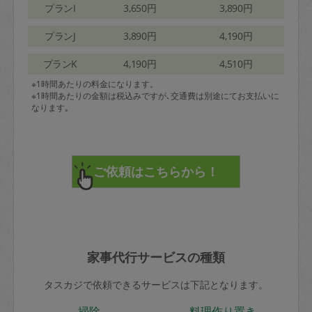
プランI
3,650円
3,890円
プランJ
3,890円
4,190円
プランK
4,190円
4,510円
※1時間あたりの料金になります。
※1時間あたりの金額は税込みですが､交通費は別途にてお支払いに
なります｡
家事代行サービスの種類
タスカジで依頼できるサービスは下記となります。
掃除
料理作り置き