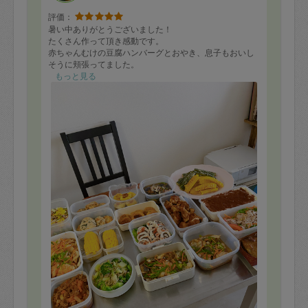
評価：
暑い中ありがとうございました！
たくさん作って頂き感動です。
赤ちゃんむけの豆腐ハンバーグとおやき、息子もおいし
そうに頬張ってました。
ティラミスもとっても美味しく頂きました。
もっと見る
今度はチーズ、もっと買っておきます(*´∪`)
お料理ができた瞬間涙が出るほど嬉しかったです。夜泣
きされた後のゴーヤチャンプルがしみました。。
お昼寝を起こさないようにとの心遣いありがとうござい
ました。
また、お願い致します。