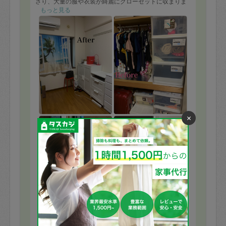
さり、大量の服や衣装が綺麗にクローゼットに収まりま
した。
もっと見る
元から捨てる予定のもの以外、捨てた方が良いとか強要
するようなこともなく、楽しく整理整頓できました。
×
※依頼者の依頼当時の主観的な感想です。