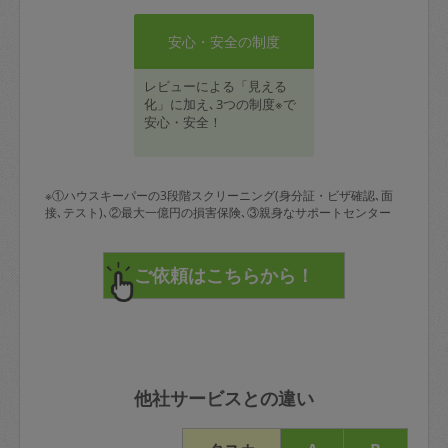
安心・安全の制度
レビューによる「見える
化」に加え､3つの制度※で
安心・安全！
※①ハウスキーパーの3段階スクリーニング(身分証・ビザ確認､面
接､テスト)､②最大一億円の損害保険､③親身なサポートセンター
他社サービスとの違い