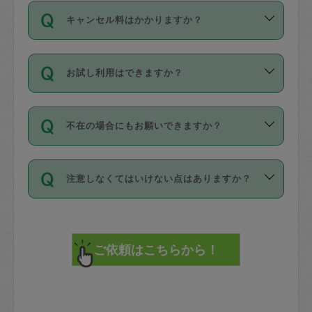
ご依頼は、現在を起点に3日後（72時間
濯、料理、作り置き、整理収納、買い物
のち、タスカジモニター宅にて３時間の
また外国人の方は英語しか話せない方、
キャンセル料はかかりますか？
以降）の日時から受付可能となっていま
です。作業中に物を壊したり、人にけが
現場トライアルを受け、合格したタスカ
日本語も話せる方など様々です。
す。
をさせたりした場合が対象で、補償金額
ジさんが活動されています。
キャンセル料には、以下の2種類がありま
ただし、72時間を切った直前の日程では
は対物1000万円、対人1億円が上限で
バックグラウンドや得意分野はプロフィ
お試し利用はできますか？
す。
タスカジさんへ「募集」をかけることが
す。
※テストセンターの講評は１件目のレビュ
ールに記載していますので、各自の得意
可能です。
ーとして記載されていますので依頼の際
分野を見極めて、目的に合わせてお仕事
「お試し利用」というメニューはありま
万が一損害が発生した場合は、その場の
に参考にしてください。
を依頼してください。
不在の場合にもお願いできますか？
せんが、「一回のみ」依頼を活用するこ
1. 直前キャンセル（定期、スポット契約
写真を撮り、
参考
：
【詳細】タスカジさんの登録に際
とによって、気に入ったタスカジさんを
共通）
タスカジサポートセンターまでご連絡く
して面接や教育は実施していますか？
不在の場合の作業はタスカジさんの同意
見つけることができます。
・タスカジさんのお仕事開始予定時間前
ださい。
注意しなくてはいけない点はありますか？
が必要です。数回の依頼ののち、タスカ
72時間を超える※と、以下のキャンセル
詳細FAQ：
損害賠償保険について教えて
ジさんと依頼者の間で十分な信頼関係が
まず、条件の合う気になるタスカジさ
料が発生します。
ください。
貴重品は紛失の際トラブルの元となるの
できたのち、タスカジさんに依頼してみ
ん、２・３人に「スポット」依頼をして
で、必ず鍵のかかるロッカーや金庫に入
てください。
みてください。
直前キャンセル料：
れて依頼者の責任の元管理するよう心掛
不在時に部屋に入るためにタスカジさん
その後、一番気に入ったタスカジさんに
72時間前〜24時間前＝依頼料金の50%
けてください。
に鍵を預ける必要がありますが、タスカ
「定期（毎週・隔週）」依頼をしてくだ
24時間前～1時間前＝依頼金額の100%
※パスポート、クレジットカード、銀行カ
ジさんが紛失した鍵によって二次的な損
さい。
1時間前〜実施時間＝依頼金額の100%＋
ード、5千円以上のアクセサリー、500円
害（たとえば、第三者の侵入など）が起
交通費全額