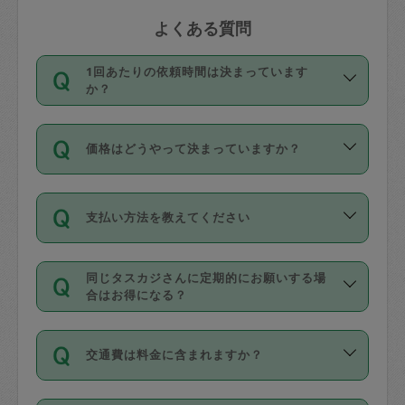
よくある質問
1回あたりの依頼時間は決まっています
か？
依頼1回につき3時間固定です。3時間を
価格はどうやって決まっていますか？
超えて依頼したい場合は、延長機能をご
利用ください。機能をご利用いただくに
11種類の価格帯の中からタスカジさん自
は、タスカジさんに事前に相談し、合意
支払い方法を教えてください
身が価格を選んで設定しています。
の上事前申請することが必要です。な
タスカジさんの価格設定には最初は制限
お、3時間を下回っても、値引き等はござ
お支払方法はクレジットカード（Visa／
があり、レビュー件数、レビューの平均
いません。
同じタスカジさんに定期的にお願いする場
Master／JCB／AMERICAN EXPRESS／
値、などで除々に設定可能な最高額が上
合はお得になる？
Diners Club）のみとなります。
がっていく仕組みになっています。
依頼には「スポット」と「定期（毎週｜
カード情報のご登録は、依頼リクエスト
交通費は料金に含まれますか？
隔週）」があり、「定期」の依頼は「ス
を行う際にご入力ください。プロフィー
ポット」よりお得な料金でご利用できま
ル登録時にはご入力いただかなくても大
交通費は依頼料金とは別途発生し、依頼