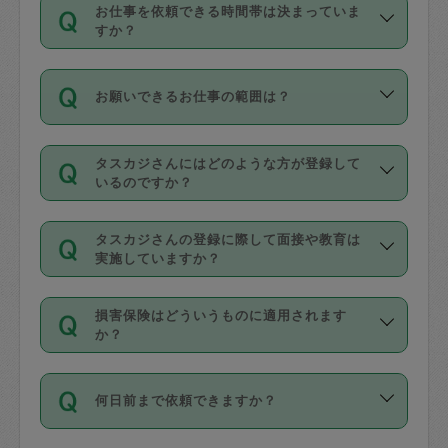
す。
丈夫です。
お仕事を依頼できる時間帯は決まっていま
料金のご請求と合わせてお支払いとなり
定期の最低利用回数は設けていない代わ
デビットカード・プリペイドカード（Vプ
すか？
ます。交通費の金額は「依頼の詳細」に
りに、一定数を超えたキャンセルは有償
リカ、au WALLETなど）
は支払にはご利
時間帯は3種類あります。いずれも１回あ
自動計算で表示されます。
でキャンセルすることが出来ます。
用いただけませんのでご注意ください。
お願いできるお仕事の範囲は？
たり３時間です。
銀行振込や現金払いも対応していませ
（例：毎週定期の場合は３回以上のキャ
ん。
掃除、整理収納、洗濯、買い物、料理、
・ＡＭ ９時～１２時
ンセルが有償（1200円、隔週定期の場合
なお、タスカジさんの交通費も、依頼料
タスカジさんにはどのような方が登録して
作り置きです。タスカジさんによってで
・ＰＭ １３時～１６時
いるのですか？
は２回以上のキャンセルが有償（1200
金のご請求と合わせてお支払いとなりま
きる仕事の範囲が異なりますので、依頼
・夜 １８時～２１時
円））
す。交通費の金額は「依頼の詳細」に自
主婦として長年の家事経験をお持ちの
する前にタスカジさんのプロフィールで
動計算で表示されます。
タスカジさんの登録に際して面接や教育は
方、栄養士・調理師といった資格者で保
確認してください。
開始時間を２時間前後変更することが可
実施していますか？
育園や学校の給食やレストランで料理関
基本的に、高所での作業や危険作業、屋
能です。依頼送信後、個別にタスカジさ
応募の際に、各自事務局との面接と説明
係の専門職に従事されていた方、日本で
外での作業は対象外です。
んにメッセージを送り調整してくださ
損害保険はどういうものに適用されます
を行っています。その後、身分証明書の
すでにハウスキーパーや英語の先生とし
か？
い。ただし、２時間を越えての調整はで
写真提出をしていただいています。外国
てお仕事をしているフィリピン出身の
きません。
依頼者とタスカジさんとの間でタスカジ
人の場合は在留カードで労働許可状況を
方、海外からの留学生、家事が好きな会
万が一、依頼した時間帯と作業時間が１
何日前まで依頼できますか？
を通して成立した作業時間内での作業に
確認しています。タスカジさんトレーニ
社員など様々なバックグラウンドの方が
時間も被らない場合、損害保険の対象外
適用されます。作業範囲は、掃除、洗
ング動画を使ったセルフトレーニングの
登録しています。
となりますので、ご注意ください。