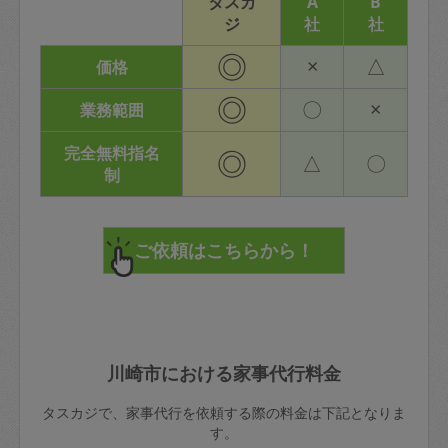
タスカ
A
B
ジ
社
社
◎
×
△
価格
◎
〇
×
業務範囲
完全無料指名
◎
△
〇
制
川崎市における家事代行料金
タスカジで、家事代行を依頼する際の料金は下記となりま
す。