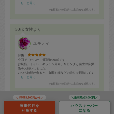
またどうぞ宜しくお願い致します。
もっと見る
※依頼者の依頼当時の主観的な感想です。
50代 女性より
ユキティ
評価：
今回で（たしか）4回目の依頼です。
お風呂、トイレ、キッチン周り、リビングと寝室の床掃
除をお願いしました。
いつも時間が余ると、玄関や棚などの誇りを掃除してく
ださいます。
もっと見る
※依頼者の依頼当時の主観的な感想です。
毎回隅々まで綺麗にしてくださり、信頼してお任せ出来
ます。
また次回もお願いします。
＼1時間1,500円から／
＼最高時給3,000円／
40代 女性より
家事代行を
ハウスキーパー
利用する
になる