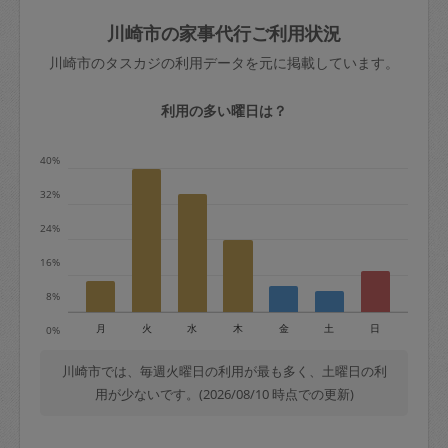
玉、など
きた場合は損害保険の対象外となるので
依頼者不在による当日キャンセル＝依頼
川崎市の家事代行ご利用状況
ご注意ください。
金額の100%＋交通費全額
川崎市のタスカジの利用データを元に掲載しています。
あわせてこちらも参照ください
：
初めて
利用します。注意しなくてはいけない点
※例：依頼日時／土曜日午前9時開始の場
利用の多い曜日は？
はありますか？
合、水曜日午前9時以降はキャンセル料が
発生
40%
水曜日9時〜金曜日9時まで＝依頼料金の
32%
50%
24%
金曜日9時～土曜日8時まで＝依頼金額の
100%
16%
土曜日8時〜実施時間＝依頼金額の100%
8%
＋交通費全額
月
火
水
木
金
土
日
0%
依頼者不在による当日キャンセル＝依頼
金額の100%＋交通費全額
川崎市では、毎週火曜日の利用が最も多く、土曜日の利
用が少ないです。(2026/08/10 時点での更新)
2. 定期契約キャンセル（定期契約のみ）