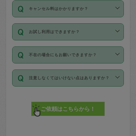
ご依頼は、現在を起点に3日後（72時間
濯、料理、作り置き、整理収納、買い物
のち、タスカジモニター宅にて３時間の
また外国人の方は英語しか話せない方、
キャンセル料はかかりますか？
以降）の日時から受付可能となっていま
です。作業中に物を壊したり、人にけが
現場トライアルを受け、合格したタスカ
日本語も話せる方など様々です。
す。
をさせたりした場合が対象で、補償金額
ジさんが活動されています。
キャンセル料には、以下の2種類がありま
ただし、72時間を切った直前の日程では
は対物1000万円、対人1億円が上限で
バックグラウンドや得意分野はプロフィ
お試し利用はできますか？
す。
タスカジさんへ「募集」をかけることが
す。
※テストセンターの講評は１件目のレビュ
ールに記載していますので、各自の得意
可能です。
ーとして記載されていますので依頼の際
分野を見極めて、目的に合わせてお仕事
「お試し利用」というメニューはありま
万が一損害が発生した場合は、その場の
に参考にしてください。
を依頼してください。
不在の場合にもお願いできますか？
せんが、「一回のみ」依頼を活用するこ
1. 直前キャンセル（定期、スポット契約
写真を撮り、
参考
：
【詳細】タスカジさんの登録に際
とによって、気に入ったタスカジさんを
共通）
タスカジサポートセンターまでご連絡く
して面接や教育は実施していますか？
不在の場合の作業はタスカジさんの同意
見つけることができます。
・タスカジさんのお仕事開始予定時間前
ださい。
注意しなくてはいけない点はありますか？
が必要です。数回の依頼ののち、タスカ
72時間を超える※と、以下のキャンセル
詳細FAQ：
損害賠償保険について教えて
ジさんと依頼者の間で十分な信頼関係が
まず、条件の合う気になるタスカジさ
料が発生します。
ください。
貴重品は紛失の際トラブルの元となるの
できたのち、タスカジさんに依頼してみ
ん、２・３人に「スポット」依頼をして
で、必ず鍵のかかるロッカーや金庫に入
てください。
みてください。
直前キャンセル料：
れて依頼者の責任の元管理するよう心掛
不在時に部屋に入るためにタスカジさん
その後、一番気に入ったタスカジさんに
72時間前〜24時間前＝依頼料金の50%
けてください。
に鍵を預ける必要がありますが、タスカ
「定期（毎週・隔週）」依頼をしてくだ
24時間前～1時間前＝依頼金額の100%
※パスポート、クレジットカード、銀行カ
ジさんが紛失した鍵によって二次的な損
さい。
1時間前〜実施時間＝依頼金額の100%＋
ード、5千円以上のアクセサリー、500円
害（たとえば、第三者の侵入など）が起
交通費全額