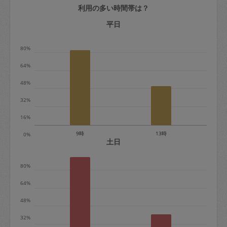
利用の多い時間帯は？
定期契約をキャンセルする場合、毎週定
期は月2回まで隔週定期は月1回までキャ
平日
ンセル料は発生しません。それ以上はキ
80%
ャンセル料が発生します。
64%
定期契約キャンセル料：
48%
・1回につき1,200円※
32%
・詳細ルールは、
こちら
を参照くださ
い。
16%
9時
13時
0%
※キャンセル料金の設定について：
土日
定期依頼1回（3時間）の金額とスポット
80%
1回（3時間）依頼した場合の金額の差額
相当で料金設定されています。
64%
48%
32%