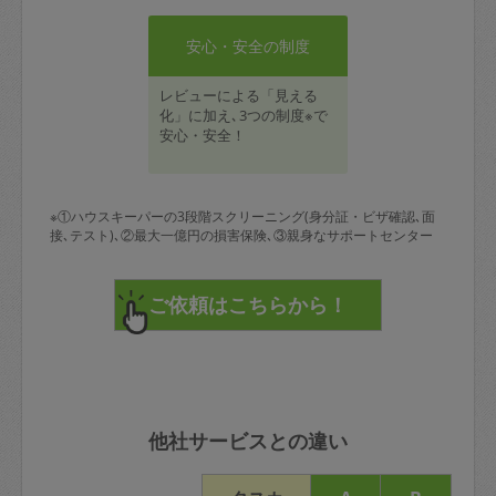
安心・安全の制度
レビューによる「見える
化」に加え､3つの制度※で
安心・安全！
※①ハウスキーパーの3段階スクリーニング(身分証・ビザ確認､面
接､テスト)､②最大一億円の損害保険､③親身なサポートセンター
他社サービスとの違い