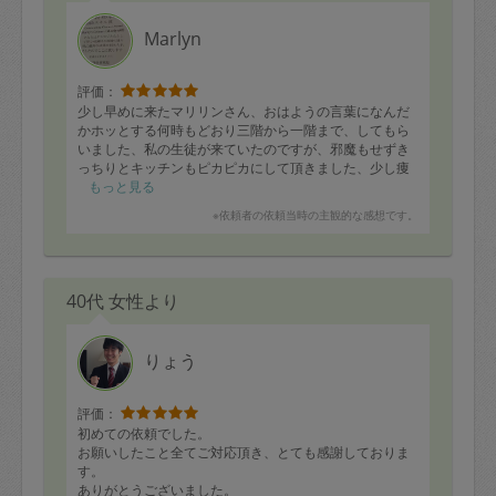
Marlyn
評価：
少し早めに来たマリリンさん、おはようの言葉になんだ
かホッとする何時もどおり三階から一階まで、してもら
いました、私の生徒が来ていたのですが、邪魔もせずき
っちりとキッチンもピカピカにして頂きました、少し痩
せたマリリンさんが心配です。
もっと見る
※依頼者の依頼当時の主観的な感想です。
40代 女性より
りょう
評価：
初めての依頼でした。
お願いしたこと全てご対応頂き、とても感謝しておりま
す。
ありがとうございました。