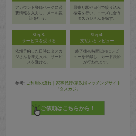
アカウント登録ページに必
最寄り駅や日付で絞り込み
要情報を入力し、メール認
検索を行い、ニーズに合う
証を行う。
タスカジさんを探す。
Step3:
Step4:
サービスを受ける
支払いとレビュー
依頼予約した日時にタスカ
終了後48時間以内にレビ
ジさんを迎え入れ、サービ
ューを登録し、カード決済
スを受ける。
が行われます。
参考:
ご利用の流れ｜家事代行/家政婦マッチングサイト
『タスカジ』