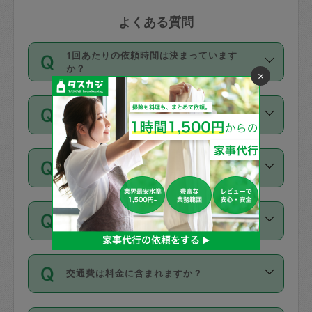
よくある質問
1回あたりの依頼時間は決まっています
か？
×
依頼1回につき3時間固定です。3時間を
価格はどうやって決まっていますか？
超えて依頼したい場合は、延長機能をご
利用ください。機能をご利用いただくに
11種類の価格帯の中からタスカジさん自
は、タスカジさんに事前に相談し、合意
支払い方法を教えてください
身が価格を選んで設定しています。
の上事前申請することが必要です。な
タスカジさんの価格設定には最初は制限
お、3時間を下回っても、値引き等はござ
お支払方法はクレジットカード（Visa／
があり、レビュー件数、レビューの平均
いません。
同じタスカジさんに定期的にお願いする場
Master／JCB／AMERICAN EXPRESS／
値、などで除々に設定可能な最高額が上
合はお得になる？
Diners Club）のみとなります。
がっていく仕組みになっています。
依頼には「スポット」と「定期（毎週｜
カード情報のご登録は、依頼リクエスト
交通費は料金に含まれますか？
隔週）」があり、「定期」の依頼は「ス
を行う際にご入力ください。プロフィー
ポット」よりお得な料金でご利用できま
ル登録時にはご入力いただかなくても大
交通費は依頼料金とは別途発生し、依頼