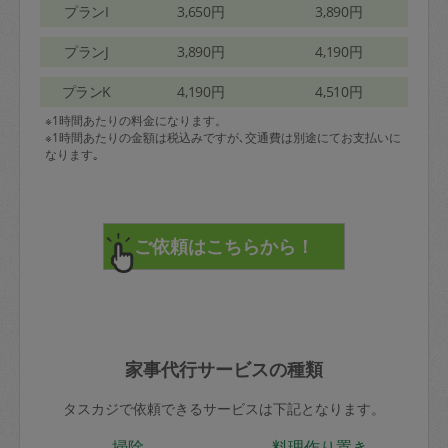
プランI
3,650円
3,890円
プランJ
3,890円
4,190円
プランK
4,190円
4,510円
※1時間あたりの料金になります。
※1時間あたりの金額は税込みですが､交通費は別途にてお支払いに
なります｡
家事代行サービスの種類
タスカジで依頼できるサービスは下記となります。
掃除
料理作り置き