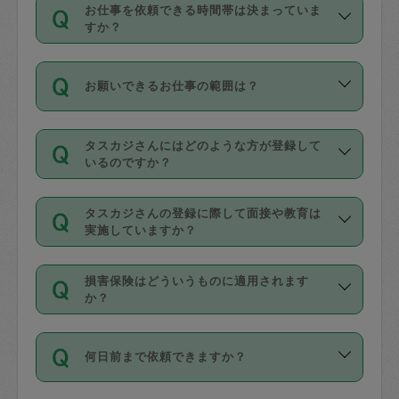
す。
丈夫です。
お仕事を依頼できる時間帯は決まっていま
料金のご請求と合わせてお支払いとなり
定期の最低利用回数は設けていない代わ
デビットカード・プリペイドカード（Vプ
すか？
ます。交通費の金額は「依頼の詳細」に
りに、一定数を超えたキャンセルは有償
リカ、au WALLETなど）
は支払にはご利
時間帯は3種類あります。いずれも１回あ
自動計算で表示されます。
でキャンセルすることが出来ます。
用いただけませんのでご注意ください。
お願いできるお仕事の範囲は？
たり３時間です。
銀行振込や現金払いも対応していませ
（例：毎週定期の場合は３回以上のキャ
ん。
掃除、整理収納、洗濯、買い物、料理、
・ＡＭ ９時～１２時
ンセルが有償（1200円、隔週定期の場合
なお、タスカジさんの交通費も、依頼料
タスカジさんにはどのような方が登録して
作り置きです。タスカジさんによってで
・ＰＭ １３時～１６時
いるのですか？
は２回以上のキャンセルが有償（1200
金のご請求と合わせてお支払いとなりま
きる仕事の範囲が異なりますので、依頼
・夜 １８時～２１時
円））
す。交通費の金額は「依頼の詳細」に自
主婦として長年の家事経験をお持ちの
する前にタスカジさんのプロフィールで
動計算で表示されます。
タスカジさんの登録に際して面接や教育は
方、栄養士・調理師といった資格者で保
確認してください。
開始時間を２時間前後変更することが可
実施していますか？
育園や学校の給食やレストランで料理関
基本的に、高所での作業や危険作業、屋
能です。依頼送信後、個別にタスカジさ
応募の際に、各自事務局との面接と説明
係の専門職に従事されていた方、日本で
外での作業は対象外です。
んにメッセージを送り調整してくださ
損害保険はどういうものに適用されます
を行っています。その後、身分証明書の
すでにハウスキーパーや英語の先生とし
か？
い。ただし、２時間を越えての調整はで
写真提出をしていただいています。外国
てお仕事をしているフィリピン出身の
きません。
依頼者とタスカジさんとの間でタスカジ
人の場合は在留カードで労働許可状況を
方、海外からの留学生、家事が好きな会
万が一、依頼した時間帯と作業時間が１
何日前まで依頼できますか？
を通して成立した作業時間内での作業に
確認しています。タスカジさんトレーニ
社員など様々なバックグラウンドの方が
時間も被らない場合、損害保険の対象外
適用されます。作業範囲は、掃除、洗
ング動画を使ったセルフトレーニングの
登録しています。
となりますので、ご注意ください。