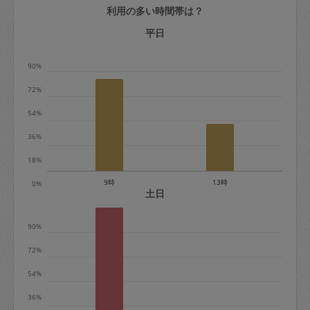
利用の多い時間帯は？
定期契約をキャンセルする場合、毎週定
期は月2回まで隔週定期は月1回までキャ
平日
ンセル料は発生しません。それ以上はキ
90%
ャンセル料が発生します。
72%
定期契約キャンセル料：
54%
・1回につき1,200円※
36%
・詳細ルールは、
こちら
を参照くださ
い。
18%
9時
13時
0%
※キャンセル料金の設定について：
土日
定期依頼1回（3時間）の金額とスポット
90%
1回（3時間）依頼した場合の金額の差額
相当で料金設定されています。
72%
54%
36%