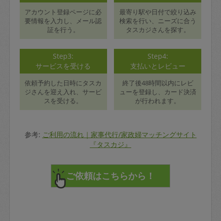
アカウント登録ページに必
最寄り駅や日付で絞り込み
要情報を入力し、メール認
検索を行い、ニーズに合う
証を行う。
タスカジさんを探す。
Step3:
Step4:
サービスを受ける
支払いとレビュー
依頼予約した日時にタスカ
終了後48時間以内にレビ
ジさんを迎え入れ、サービ
ューを登録し、カード決済
スを受ける。
が行われます。
参考:
ご利用の流れ｜家事代行/家政婦マッチングサイト
『タスカジ』