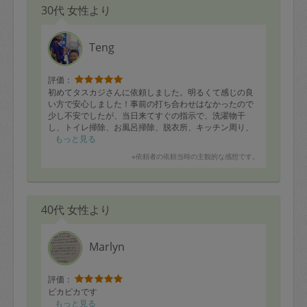
30代 女性より
Teng
評価：
初めてタスカジさんに依頼しました。明るくて感じの良
い方で安心しました！事前の打ち合わせはなかったので
少し不安でしたが、当日来てすぐの指示で、洗濯物干
し、トイレ掃除、お風呂掃除、脱衣所、キッチン周り、
換気扇、玄関、リビングの掃除機がけとクイックルワイ
もっと見る
パーがけをテキパキとこなしてくださり、ピカピカにな
※依頼者の依頼当時の主観的な感想です。
りました！
台所と換気扇掃除を依頼する場合は、クレンザーと台所
用の泡のワイドマジックリン、掃除用のスポンジの予備
を準備していると良さそうです。(うちには無くて、買い
40代 女性より
に走りました。)
またお願いしたいと思います。
Marlyn
評価：
ピカピカです
もっと見る