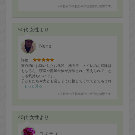
※依頼者の依頼当時の主観的な感想です。
50代 女性より
Nene
評価：
重点的にお願いしたお風呂、洗面所、トイレのお掃除は
もちろん、寝室や部屋全体が掃除され、整えられて、と
ても気持ちいいです。
子どもたちや犬とも楽しそうに接してくれてとてもうれ
しかったです。
もっと見る
食器洗いやお洗濯、ゴミ捨てまでしていただき、ありが
※依頼者の依頼当時の主観的な感想です。
とうございました。
また次回もよろしくお願いします。
40代 女性より
ユキティ