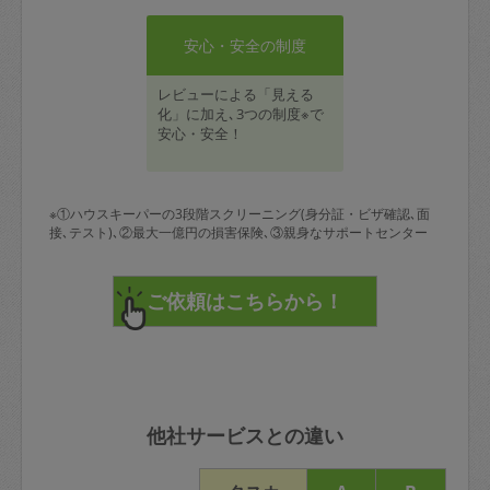
安心・安全の制度
レビューによる「見える
化」に加え､3つの制度※で
安心・安全！
※①ハウスキーパーの3段階スクリーニング(身分証・ビザ確認､面
接､テスト)､②最大一億円の損害保険､③親身なサポートセンター
他社サービスとの違い