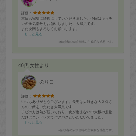
評価：
本日も完璧に綺麗にしていただきました。今回はキッチ
ンの換気部分もお願いしました。大満足です。
また次回もよろしくお願いします。
もっと見る
※依頼者の依頼当時の主観的な感想です。
40代 女性より
のりこ
評価：
いつもありがとうございます。長男は大好きな大久保さ
んのご飯をいただき大満足です。
チビの方は熱が続いており、食が進まない中大根の煮物
だけはエンドレスでパクパクといただいてました。
私が体調が戻らない中、大久保さんのご飯に今週は助け
もっと見る
られております^ ^
※依頼者の依頼当時の主観的な感想です。