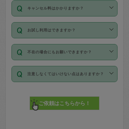
ご依頼は、現在を起点に3日後（72時間
濯、料理、作り置き、整理収納、買い物
のち、タスカジモニター宅にて３時間の
また外国人の方は英語しか話せない方、
キャンセル料はかかりますか？
以降）の日時から受付可能となっていま
です。作業中に物を壊したり、人にけが
現場トライアルを受け、合格したタスカ
日本語も話せる方など様々です。
す。
をさせたりした場合が対象で、補償金額
ジさんが活動されています。
キャンセル料には、以下の2種類がありま
ただし、72時間を切った直前の日程では
は対物1000万円、対人1億円が上限で
バックグラウンドや得意分野はプロフィ
お試し利用はできますか？
す。
タスカジさんへ「募集」をかけることが
す。
※テストセンターの講評は１件目のレビュ
ールに記載していますので、各自の得意
可能です。
ーとして記載されていますので依頼の際
分野を見極めて、目的に合わせてお仕事
「お試し利用」というメニューはありま
万が一損害が発生した場合は、その場の
に参考にしてください。
を依頼してください。
不在の場合にもお願いできますか？
せんが、「一回のみ」依頼を活用するこ
1. 直前キャンセル（定期、スポット契約
写真を撮り、
参考
：
【詳細】タスカジさんの登録に際
とによって、気に入ったタスカジさんを
共通）
タスカジサポートセンターまでご連絡く
して面接や教育は実施していますか？
不在の場合の作業はタスカジさんの同意
見つけることができます。
・タスカジさんのお仕事開始予定時間前
ださい。
注意しなくてはいけない点はありますか？
が必要です。数回の依頼ののち、タスカ
72時間を超える※と、以下のキャンセル
詳細FAQ：
損害賠償保険について教えて
ジさんと依頼者の間で十分な信頼関係が
まず、条件の合う気になるタスカジさ
料が発生します。
ください。
貴重品は紛失の際トラブルの元となるの
できたのち、タスカジさんに依頼してみ
ん、２・３人に「スポット」依頼をして
で、必ず鍵のかかるロッカーや金庫に入
てください。
みてください。
直前キャンセル料：
れて依頼者の責任の元管理するよう心掛
不在時に部屋に入るためにタスカジさん
その後、一番気に入ったタスカジさんに
72時間前〜24時間前＝依頼料金の50%
けてください。
に鍵を預ける必要がありますが、タスカ
「定期（毎週・隔週）」依頼をしてくだ
24時間前～1時間前＝依頼金額の100%
※パスポート、クレジットカード、銀行カ
ジさんが紛失した鍵によって二次的な損
さい。
1時間前〜実施時間＝依頼金額の100%＋
ード、5千円以上のアクセサリー、500円
害（たとえば、第三者の侵入など）が起
交通費全額