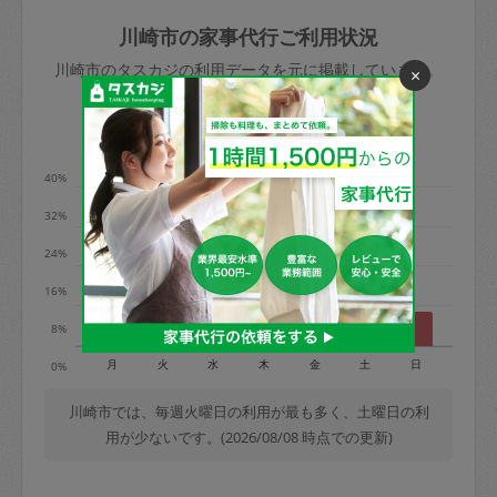
玉、など
きた場合は損害保険の対象外となるので
依頼者不在による当日キャンセル＝依頼
川崎市の家事代行ご利用状況
ご注意ください。
金額の100%＋交通費全額
川崎市のタスカジの利用データを元に掲載しています。
×
あわせてこちらも参照ください
：
初めて
利用します。注意しなくてはいけない点
※例：依頼日時／土曜日午前9時開始の場
利用の多い曜日は？
はありますか？
合、水曜日午前9時以降はキャンセル料が
発生
40%
水曜日9時〜金曜日9時まで＝依頼料金の
32%
50%
24%
金曜日9時～土曜日8時まで＝依頼金額の
100%
16%
土曜日8時〜実施時間＝依頼金額の100%
8%
＋交通費全額
月
火
水
木
金
土
日
0%
依頼者不在による当日キャンセル＝依頼
金額の100%＋交通費全額
川崎市では、毎週火曜日の利用が最も多く、土曜日の利
用が少ないです。(2026/08/08 時点での更新)
2. 定期契約キャンセル（定期契約のみ）