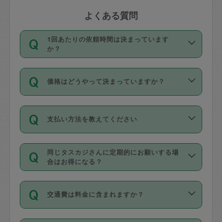
よくある質問
1回あたりの依頼時間は決まっています
か？
依頼1回につき3時間固定です。3時間を
価格はどうやって決まっていますか？
超えて依頼したい場合は、延長機能をご
利用ください。機能をご利用いただくに
11種類の価格帯の中からタスカジさん自
は、タスカジさんに事前に相談し、合意
支払い方法を教えてください
身が価格を選んで設定しています。
の上事前申請することが必要です。な
タスカジさんの価格設定には最初は制限
お、3時間を下回っても、値引き等はござ
お支払方法はクレジットカード（Visa／
があり、レビュー件数、レビューの平均
いません。
同じタスカジさんに定期的にお願いする場
Master／JCB／AMERICAN EXPRESS／
値、などで除々に設定可能な最高額が上
合はお得になる？
Diners Club）のみとなります。
がっていく仕組みになっています。
依頼には「スポット」と「定期（毎週｜
カード情報のご登録は、依頼リクエスト
交通費は料金に含まれますか？
隔週）」があり、「定期」の依頼は「ス
を行う際にご入力ください。プロフィー
ポット」よりお得な料金でご利用できま
ル登録時にはご入力いただかなくても大
交通費は依頼料金とは別途発生し、依頼