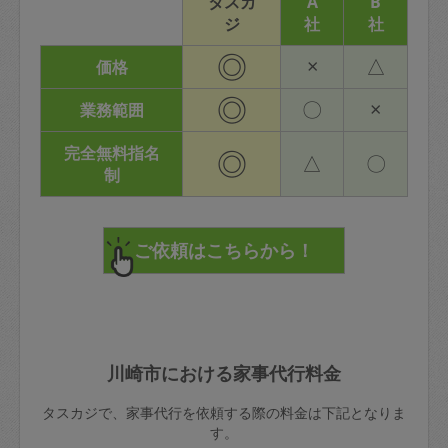
タスカ
A
B
ジ
社
社
◎
×
△
価格
◎
〇
×
業務範囲
完全無料指名
◎
△
〇
制
川崎市における家事代行料金
タスカジで、家事代行を依頼する際の料金は下記となりま
す。