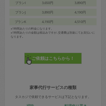
プランI
3,650円
3,890円
プランJ
3,890円
4,190円
プランK
4,190円
4,510円
※1時間あたりの料金になります。
※1時間あたりの金額は税込みですが､交通費は別途にてお支払いに
なります｡
家事代行サービスの種類
タスカジで依頼できるサービスは下記となります。
掃除
料理作り置き