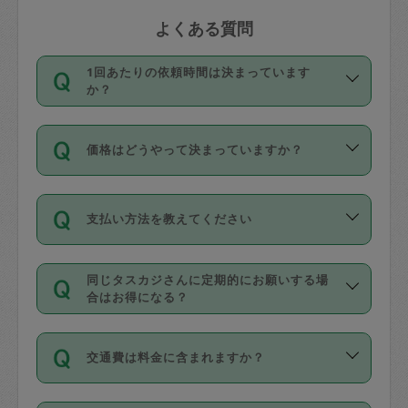
よくある質問
1回あたりの依頼時間は決まっています
か？
依頼1回につき3時間固定です。3時間を
価格はどうやって決まっていますか？
超えて依頼したい場合は、延長機能をご
利用ください。機能をご利用いただくに
11種類の価格帯の中からタスカジさん自
は、タスカジさんに事前に相談し、合意
支払い方法を教えてください
身が価格を選んで設定しています。
の上事前申請することが必要です。な
タスカジさんの価格設定には最初は制限
お、3時間を下回っても、値引き等はござ
お支払方法はクレジットカード（Visa／
があり、レビュー件数、レビューの平均
いません。
同じタスカジさんに定期的にお願いする場
Master／JCB／AMERICAN EXPRESS／
値、などで除々に設定可能な最高額が上
合はお得になる？
Diners Club）のみとなります。
がっていく仕組みになっています。
依頼には「スポット」と「定期（毎週｜
カード情報のご登録は、依頼リクエスト
交通費は料金に含まれますか？
隔週）」があり、「定期」の依頼は「ス
を行う際にご入力ください。プロフィー
ポット」よりお得な料金でご利用できま
ル登録時にはご入力いただかなくても大
交通費は依頼料金とは別途発生し、依頼