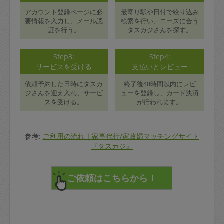
アカウント登録ページに必
最寄り駅や日付で絞り込み
要情報を入力し、メール認
検索を行い、ニーズに合う
証を行う。
タスカジさんを探す。
Step3:
Step4:
サービスを受ける
支払いとレビュー
依頼予約した日時にタスカ
終了後48時間以内にレビ
ジさんを迎え入れ、サービ
ューを登録し、カード決済
スを受ける。
が行われます。
参考:
ご利用の流れ｜家事代行/家政婦マッチングサイト
『タスカジ』