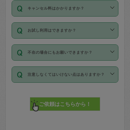
ご依頼は、現在を起点に3日後（72時間
濯、料理、作り置き、整理収納、買い物
のち、タスカジモニター宅にて３時間の
また外国人の方は英語しか話せない方、
キャンセル料はかかりますか？
以降）の日時から受付可能となっていま
です。作業中に物を壊したり、人にけが
現場トライアルを受け、合格したタスカ
日本語も話せる方など様々です。
す。
をさせたりした場合が対象で、補償金額
ジさんが活動されています。
キャンセル料には、以下の2種類がありま
ただし、72時間を切った直前の日程では
は対物1000万円、対人1億円が上限で
バックグラウンドや得意分野はプロフィ
お試し利用はできますか？
す。
タスカジさんへ「募集」をかけることが
す。
※テストセンターの講評は１件目のレビュ
ールに記載していますので、各自の得意
可能です。
ーとして記載されていますので依頼の際
分野を見極めて、目的に合わせてお仕事
「お試し利用」というメニューはありま
万が一損害が発生した場合は、その場の
に参考にしてください。
を依頼してください。
不在の場合にもお願いできますか？
せんが、「一回のみ」依頼を活用するこ
1. 直前キャンセル（定期、スポット契約
写真を撮り、
参考
：
【詳細】タスカジさんの登録に際
とによって、気に入ったタスカジさんを
共通）
タスカジサポートセンターまでご連絡く
して面接や教育は実施していますか？
不在の場合の作業はタスカジさんの同意
見つけることができます。
・タスカジさんのお仕事開始予定時間前
ださい。
注意しなくてはいけない点はありますか？
が必要です。数回の依頼ののち、タスカ
72時間を超える※と、以下のキャンセル
詳細FAQ：
損害賠償保険について教えて
ジさんと依頼者の間で十分な信頼関係が
まず、条件の合う気になるタスカジさ
料が発生します。
ください。
貴重品は紛失の際トラブルの元となるの
できたのち、タスカジさんに依頼してみ
ん、２・３人に「スポット」依頼をして
で、必ず鍵のかかるロッカーや金庫に入
てください。
みてください。
直前キャンセル料：
れて依頼者の責任の元管理するよう心掛
不在時に部屋に入るためにタスカジさん
その後、一番気に入ったタスカジさんに
72時間前〜24時間前＝依頼料金の50%
けてください。
に鍵を預ける必要がありますが、タスカ
「定期（毎週・隔週）」依頼をしてくだ
24時間前～1時間前＝依頼金額の100%
※パスポート、クレジットカード、銀行カ
ジさんが紛失した鍵によって二次的な損
さい。
1時間前〜実施時間＝依頼金額の100%＋
ード、5千円以上のアクセサリー、500円
害（たとえば、第三者の侵入など）が起
交通費全額