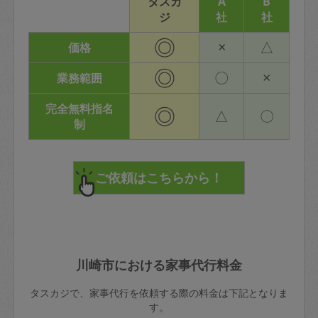
タスカ
A
B
ジ
社
社
◎
×
△
価格
◎
〇
×
業務範囲
完全無料指名
◎
△
〇
制
川崎市における家事代行料金
タスカジで、家事代行を依頼する際の料金は下記となりま
す。