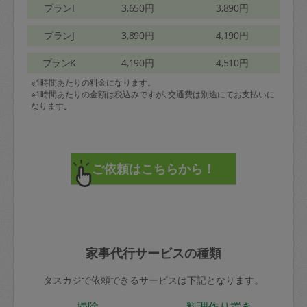
プランI
3,650円
3,890円
プランJ
3,890円
4,190円
プランK
4,190円
4,510円
※1時間あたりの料金になります。
※1時間あたりの金額は税込みですが､交通費は別途にてお支払いに
なります｡
家事代行サービスの種類
タスカジで依頼できるサービスは下記となります。
掃除
料理作り置き