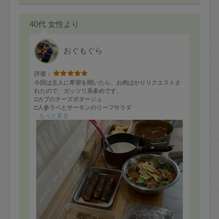
40代 女性より
おぐもぐら
評価：
今回は主人に希望を聞いたら、お肉ばかりリクエストさ
れたので、ガッツリ系多めです。
□カブのチーズポタージュ
□人参ラペとサーモンのリーフサラダ
□マッシュポテトと夏野菜の牛肉包み焼き
もっと見る
□鶏肉のきのこ詰め
□チキンカレー
□ローストビーフ
□唐揚げ
□プルコギ冷凍用
□すりおろし野菜
カブのチーズポタージュ、何かで見てお願いしてみまし
たが、優しい中にもコクがあって、とても美味しかった
です〜！
リピートのローストビーフと牛肉包みは言うまでもあり
ません♡レストランの味ですね♡
テキパキと料理されてますが、ひとつひとつ手間がかか