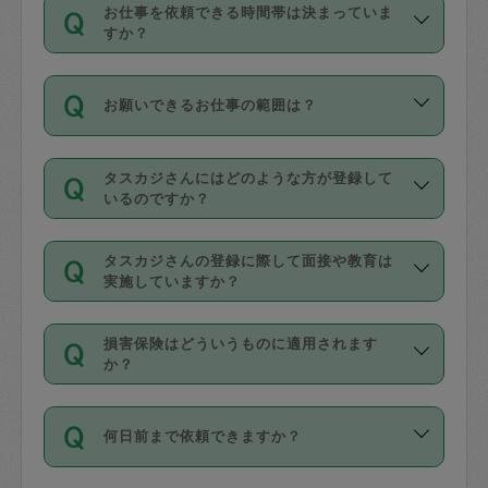
す。
丈夫です。
お仕事を依頼できる時間帯は決まっていま
料金のご請求と合わせてお支払いとなり
定期の最低利用回数は設けていない代わ
デビットカード・プリペイドカード（Vプ
すか？
ます。交通費の金額は「依頼の詳細」に
りに、一定数を超えたキャンセルは有償
リカ、au WALLETなど）
は支払にはご利
時間帯は3種類あります。いずれも１回あ
自動計算で表示されます。
でキャンセルすることが出来ます。
用いただけませんのでご注意ください。
お願いできるお仕事の範囲は？
たり３時間です。
銀行振込や現金払いも対応していませ
（例：毎週定期の場合は３回以上のキャ
ん。
掃除、整理収納、洗濯、買い物、料理、
・ＡＭ ９時～１２時
ンセルが有償（1200円、隔週定期の場合
なお、タスカジさんの交通費も、依頼料
タスカジさんにはどのような方が登録して
作り置きです。タスカジさんによってで
・ＰＭ １３時～１６時
いるのですか？
は２回以上のキャンセルが有償（1200
金のご請求と合わせてお支払いとなりま
きる仕事の範囲が異なりますので、依頼
・夜 １８時～２１時
円））
す。交通費の金額は「依頼の詳細」に自
主婦として長年の家事経験をお持ちの
する前にタスカジさんのプロフィールで
動計算で表示されます。
タスカジさんの登録に際して面接や教育は
方、栄養士・調理師といった資格者で保
確認してください。
開始時間を２時間前後変更することが可
実施していますか？
育園や学校の給食やレストランで料理関
基本的に、高所での作業や危険作業、屋
能です。依頼送信後、個別にタスカジさ
応募の際に、各自事務局との面接と説明
係の専門職に従事されていた方、日本で
外での作業は対象外です。
んにメッセージを送り調整してくださ
損害保険はどういうものに適用されます
を行っています。その後、身分証明書の
すでにハウスキーパーや英語の先生とし
か？
い。ただし、２時間を越えての調整はで
写真提出をしていただいています。外国
てお仕事をしているフィリピン出身の
きません。
依頼者とタスカジさんとの間でタスカジ
人の場合は在留カードで労働許可状況を
方、海外からの留学生、家事が好きな会
万が一、依頼した時間帯と作業時間が１
何日前まで依頼できますか？
を通して成立した作業時間内での作業に
確認しています。タスカジさんトレーニ
社員など様々なバックグラウンドの方が
時間も被らない場合、損害保険の対象外
適用されます。作業範囲は、掃除、洗
ング動画を使ったセルフトレーニングの
登録しています。
となりますので、ご注意ください。