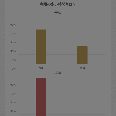
利用の多い時間帯は？
定期契約をキャンセルする場合、毎週定
期は月2回まで隔週定期は月1回までキャ
平日
ンセル料は発生しません。それ以上はキ
90%
ャンセル料が発生します。
72%
定期契約キャンセル料：
54%
・1回につき1,200円※
36%
・詳細ルールは、
こちら
を参照くださ
い。
18%
9時
13時
0%
※キャンセル料金の設定について：
土日
定期依頼1回（3時間）の金額とスポット
90%
1回（3時間）依頼した場合の金額の差額
相当で料金設定されています。
72%
54%
36%