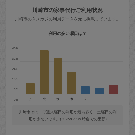
玉、など
きた場合は損害保険の対象外となるので
依頼者不在による当日キャンセル＝依頼
川崎市の家事代行ご利用状況
ご注意ください。
金額の100%＋交通費全額
川崎市のタスカジの利用データを元に掲載しています。
あわせてこちらも参照ください
：
初めて
利用します。注意しなくてはいけない点
※例：依頼日時／土曜日午前9時開始の場
利用の多い曜日は？
はありますか？
合、水曜日午前9時以降はキャンセル料が
発生
40%
水曜日9時〜金曜日9時まで＝依頼料金の
32%
50%
24%
金曜日9時～土曜日8時まで＝依頼金額の
100%
16%
土曜日8時〜実施時間＝依頼金額の100%
8%
＋交通費全額
月
火
水
木
金
土
日
0%
依頼者不在による当日キャンセル＝依頼
金額の100%＋交通費全額
川崎市では、毎週火曜日の利用が最も多く、土曜日の利
用が少ないです。(2026/08/09 時点での更新)
2. 定期契約キャンセル（定期契約のみ）