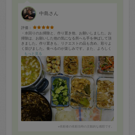
中島さん
評価：
・水回りのお掃除と、作り置き他、お願いしました。お
掃除は、お願いした他の気になる所へも手を伸ばして頂
きました。作り置きも、リクエストの品も含め、彩りよ
く並びました。食べるのが楽しみです。また、よろしく
お願いします。
もっと見る
※依頼者の依頼当時の主観的な感想です。