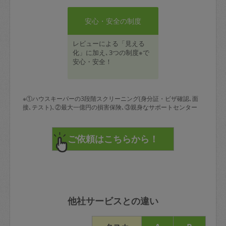
安心・安全の制度
レビューによる「見える
化」に加え､3つの制度※で
安心・安全！
※①ハウスキーパーの3段階スクリーニング(身分証・ビザ確認､面
接､テスト)､②最大一億円の損害保険､③親身なサポートセンター
他社サービスとの違い