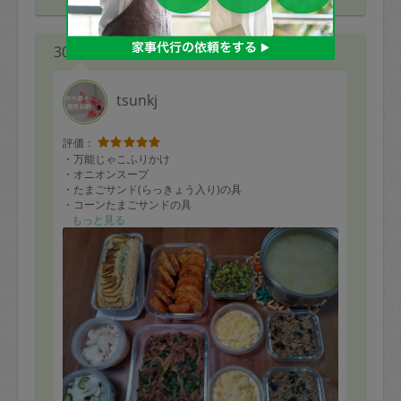
30代 女性より
tsunkj
評価：
・万能じゃこふりかけ
・オニオンスープ
・たまごサンド(らっきょう入り)の具
・コーンたまごサンドの具
・かぶの浅漬け
もっと見る
・かぶの甘酢漬け
・牛春雨
・れんこんのはさみ揚げいつもの1.5倍量
・さつま芋のパウンドケーキ
作り置きおかずなのに、いつも美味しすぎて作り置きに
ならないくらいの速さでなくなっていくおかず笑
毎回大満足です♪ありがとうございます!