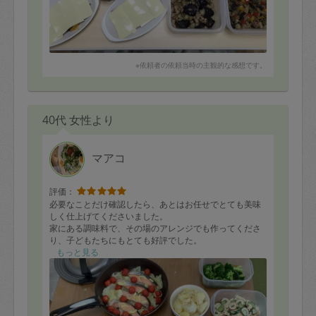
※依頼者の依頼当時の主観的な感想です。
40代 女性より
マアコ
評価：
必要なことだけ確認したら、あとはお任せでとても美味
しく仕上げてくださいました。
家にある調味料で、その場のアレンジでも作ってくださ
り、子どもたちにもとても好評でした。
子どもに特に好評だったのは、カレー味の人参、かぼち
もっと見る
ゃのポタージュ、レモンの砂糖漬け。
私はどれも美味しかったですが、切り干し大根のマヨネ
ーズサラダが特に気に入りました。
お野菜のたくさん入った作りおきがあると安心感があり
ますので、ぜひまたお願いしたいと思っています。また