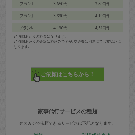
プランI
3,650円
3,890円
プランJ
3,890円
4,190円
プランK
4,190円
4,510円
※1時間あたりの料金になります。
※1時間あたりの金額は税込みですが､交通費は別途にてお支払いに
なります｡
家事代行サービスの種類
タスカジで依頼できるサービスは下記となります。
掃除
料理作り置き