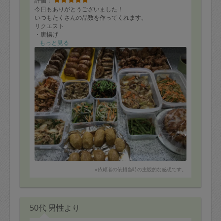
評価：
今日もありがとうございました！
いつもたくさんの品数を作ってくれます。
リクエスト
・唐揚げ
・肉巻きおにぎり
もっと見る
・スイートポテト
・ひじき煮
・ししゃもの南蛮漬け
お任せ
・ハンバーグ
・蓮根のひき肉挟み
・ナムル
・真っ黒バナナをバナナケーキに
・八宝菜
・肉野菜ケチャップ炒め
・きのこのソテー
・野菜炒め
・いんげん和え
定期の方で満席で、新規の予約は取れない程の人気です♪
※依頼者の依頼当時の主観的な感想です。
いつも楽しくお話しもしてくれてとっても嬉しいです。
また、次回も宜しくお願い致します。
50代 男性より