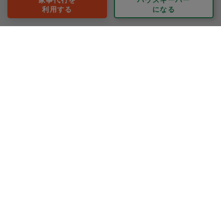
利用する
になる
依頼者として利用する
無料依頼者アカウント登録
タスカジさんを探す
ご利用の流れ
利用シーンの例
FAQ
法人として利用する
法人として依頼する
福利厚生プラン
タスカジさんとして利用する