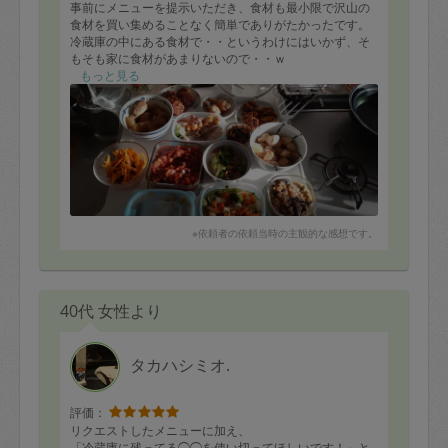
事前にメニューを提示いただき、食材も最小限で沢山の
食材を買い集めることなく簡単でありがたかったです。
冷蔵庫の中にある食材で・・というわけにはいかず、そ
もそも家に食材があまりないので・・ｗ
食べたい4品だけをお願いし、後はお任せしました。
もっと見る
結果14種類も作っていただきました。
ゴミもまとめていただき、使用したものはきれいに洗っ
ていただいてあとはしまうだけ。
今晩の食事が楽しみです！
※依頼者の依頼当時の主観的な感想です。
40代 女性より
タカハシミオ.
評価：
リクエストしたメニューに加え、
「冷蔵庫に残ってる◯◯を使い切ってほしいです！」と