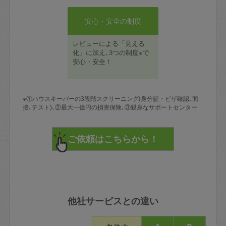
安心・安全の制度
レビューによる「見える
化」に加え､3つの制度※で
安心・安全！
※①ハウスキーパーの3段階スクリーニング(身分証・ビザ確認､面
接､テスト)､②最大一億円の損害保険､③親身なサポートセンター
他社サービスとの違い