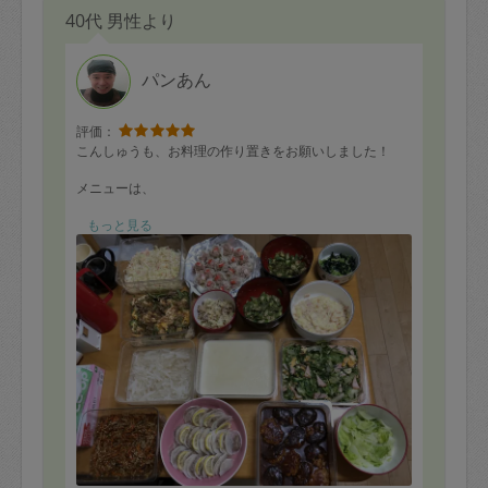
40代 男性より
パンあん
評価：
こんしゅうも、お料理の作り置きをお願いしました！
メニューは、
ゴーヤチャンプルー
もっと見る
オクラ胡麻和え
オクラおかか和え
煮込みハンバーグ
大根と豚バラ蒸
カニカマシュウマイ
ジャガイモのポタージュ
人参とレンコンのキンピラ
小松菜と海苔のナムル
キャベツと豚小間おかか和え
ハムレタス玉子炒め
旬のゴーヤとオクラを使ったお料理をお願いしました。
ゴーヤチャンプルー、絶品です。