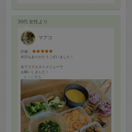
30代 女性より
マアコ
評価：
本日もありがとうございました！
全てリクエストメニューで
お願いしました！
もっと見る
プラスアルファで
余っていた野菜の
下処理をしてくださったり
最後は雑談も交えながら
(私の愚痴を優しく聞いてくださりながら)
テキパキお掃除もしてくださったりと
お料理以外の面でも
本当に感謝しております。