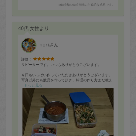
余った食材で、更にお料理を作って頂いて本当に嬉しい
※依頼者の依頼当時の主観的な感想です。
です！
またよろしくお願いいたします。
40代 女性より
noriさん
評価：
リピーターです。いつもありがとうございます。
今日もいっぱい作っていただきありがとうございます。
写真以外にも数品を作って頂き、料理の作り方まだ教え
ていただきありがとうございました。味は優しく、子供
もっと見る
のことをちゃんと考えていつも作っているので感謝して
います。
引き続き宜しくお願いします。