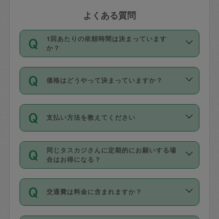
よくある質問
1回あたりの依頼時間は決まっています
か？
依頼1回につき3時間固定です。3時間を
価格はどうやって決まっていますか？
超えて依頼したい場合は、延長機能をご
利用ください。機能をご利用いただくに
11種類の価格帯の中からタスカジさん自
は、タスカジさんに事前に相談し、合意
支払い方法を教えてください
身が価格を選んで設定しています。
の上事前申請することが必要です。な
タスカジさんの価格設定には最初は制限
お、3時間を下回っても、値引き等はござ
お支払方法はクレジットカード（Visa／
があり、レビュー件数、レビューの平均
いません。
同じタスカジさんに定期的にお願いする場
Master／JCB／AMERICAN EXPRESS／
値、などで除々に設定可能な最高額が上
合はお得になる？
Diners Club）のみとなります。
がっていく仕組みになっています。
依頼には「スポット」と「定期（毎週｜
カード情報のご登録は、依頼リクエスト
交通費は料金に含まれますか？
隔週）」があり、「定期」の依頼は「ス
を行う際にご入力ください。プロフィー
ポット」よりお得な料金でご利用できま
ル登録時にはご入力いただかなくても大
交通費は依頼料金とは別途発生し、依頼