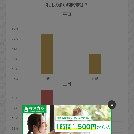
利用の多い時間帯は？
定期契約をキャンセルする場合、毎週定
期は月2回まで隔週定期は月1回までキャ
平日
ンセル料は発生しません。それ以上はキ
90%
ャンセル料が発生します。
72%
定期契約キャンセル料：
54%
・1回につき1,200円※
36%
・詳細ルールは、
こちら
を参照くださ
い。
18%
9時
13時
0%
※キャンセル料金の設定について：
土日
定期依頼1回（3時間）の金額とスポット
90%
1回（3時間）依頼した場合の金額の差額
×
相当で料金設定されています。
72%
54%
36%