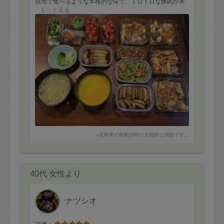
現地で食べるような本格的な味で、トロトロな豚肉が本
当に美味しかったです！！
もっと見る
ルーロー飯はこれからも定期的にお願いすることになり
そうです。
スープは、照り焼きチキン用の鶏肉の皮でダシを取って
いただいて、丁寧に作られていてとても美味しかったで
す。
また次回もよろしくお願いします。
※依頼者の依頼当時の主観的な感想です。
40代 女性より
ナツシオ