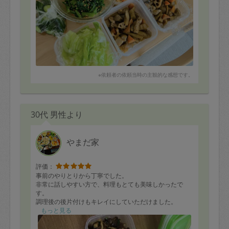
これからもどうぞ宜しくお願いいたします！！
お料理はいつもながら、本当に美味しく
有り難く家族でいただきました。感謝です！
※依頼者の依頼当時の主観的な感想です。
30代 男性より
やまだ家
評価：
事前のやりとりから丁寧でした。
非常に話しやすい方で、料理もとても美味しかったで
す。
調理後の後片付けもキレイにしていただけました。
またサービスを利用する機会があったら再度お願いした
もっと見る
いと思います。