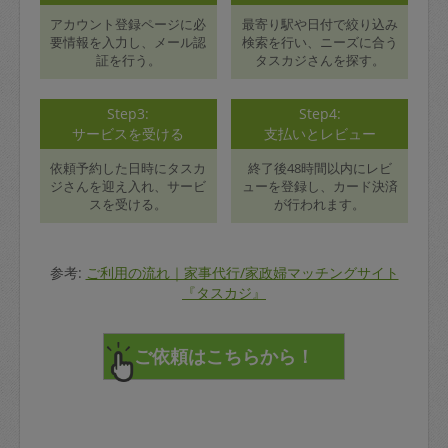
アカウント登録ページに必
最寄り駅や日付で絞り込み
要情報を入力し、メール認
検索を行い、ニーズに合う
証を行う。
タスカジさんを探す。
Step3:
Step4:
サービスを受ける
支払いとレビュー
依頼予約した日時にタスカ
終了後48時間以内にレビ
ジさんを迎え入れ、サービ
ューを登録し、カード決済
スを受ける。
が行われます。
参考:
ご利用の流れ｜家事代行/家政婦マッチングサイト
『タスカジ』