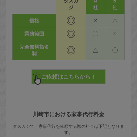
タスカ
A
B
ジ
社
社
◎
×
△
価格
◎
〇
×
業務範囲
完全無料指名
◎
△
〇
制
川崎市における家事代行料金
タスカジで、家事代行を依頼する際の料金は下記となりま
す。