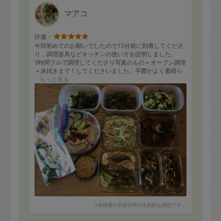
マアコ
評価：
今回初めてのお願いでしたので15分前に到着してくださ
り，調理器具などキッチンの使い方を説明しました。
3時間フルで調理してくださり写真のもの＋オーブン調理
＋床拭きまで！してくださいました。手際がよく素晴ら
しかったです。早速お昼にいただきましたがどれも美味
もっと見る
しいです。冷蔵庫の中がすっきりして気持ちが良いです
し，産後の食事アドバイスもくださいました。またお願
いしたいと思っております。どうぞよろしくお願いいた
します。
※依頼者の依頼当時の主観的な感想です。