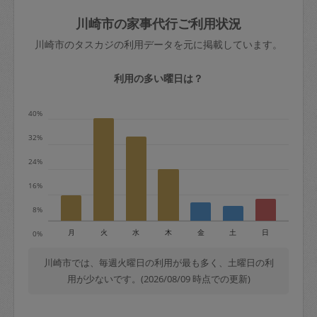
玉、など
きた場合は損害保険の対象外となるので
依頼者不在による当日キャンセル＝依頼
川崎市の家事代行ご利用状況
ご注意ください。
金額の100%＋交通費全額
川崎市のタスカジの利用データを元に掲載しています。
あわせてこちらも参照ください
：
初めて
利用します。注意しなくてはいけない点
※例：依頼日時／土曜日午前9時開始の場
利用の多い曜日は？
はありますか？
合、水曜日午前9時以降はキャンセル料が
発生
40%
水曜日9時〜金曜日9時まで＝依頼料金の
32%
50%
24%
金曜日9時～土曜日8時まで＝依頼金額の
100%
16%
土曜日8時〜実施時間＝依頼金額の100%
8%
＋交通費全額
月
火
水
木
金
土
日
0%
依頼者不在による当日キャンセル＝依頼
金額の100%＋交通費全額
川崎市では、毎週火曜日の利用が最も多く、土曜日の利
用が少ないです。(2026/08/09 時点での更新)
2. 定期契約キャンセル（定期契約のみ）