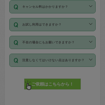
ご依頼は、現在を起点に3日後（72時間
濯、料理、作り置き、整理収納、買い物
のち、タスカジモニター宅にて３時間の
また外国人の方は英語しか話せない方、
キャンセル料はかかりますか？
以降）の日時から受付可能となっていま
です。作業中に物を壊したり、人にけが
現場トライアルを受け、合格したタスカ
日本語も話せる方など様々です。
す。
をさせたりした場合が対象で、補償金額
ジさんが活動されています。
キャンセル料には、以下の2種類がありま
ただし、72時間を切った直前の日程では
は対物1000万円、対人1億円が上限で
バックグラウンドや得意分野はプロフィ
お試し利用はできますか？
す。
タスカジさんへ「募集」をかけることが
す。
※テストセンターの講評は１件目のレビュ
ールに記載していますので、各自の得意
可能です。
ーとして記載されていますので依頼の際
分野を見極めて、目的に合わせてお仕事
「お試し利用」というメニューはありま
万が一損害が発生した場合は、その場の
に参考にしてください。
を依頼してください。
不在の場合にもお願いできますか？
せんが、「一回のみ」依頼を活用するこ
1. 直前キャンセル（定期、スポット契約
写真を撮り、
参考
：
【詳細】タスカジさんの登録に際
とによって、気に入ったタスカジさんを
共通）
タスカジサポートセンターまでご連絡く
して面接や教育は実施していますか？
不在の場合の作業はタスカジさんの同意
見つけることができます。
・タスカジさんのお仕事開始予定時間前
ださい。
注意しなくてはいけない点はありますか？
が必要です。数回の依頼ののち、タスカ
72時間を超える※と、以下のキャンセル
詳細FAQ：
損害賠償保険について教えて
ジさんと依頼者の間で十分な信頼関係が
まず、条件の合う気になるタスカジさ
料が発生します。
ください。
貴重品は紛失の際トラブルの元となるの
できたのち、タスカジさんに依頼してみ
ん、２・３人に「スポット」依頼をして
で、必ず鍵のかかるロッカーや金庫に入
てください。
みてください。
直前キャンセル料：
れて依頼者の責任の元管理するよう心掛
不在時に部屋に入るためにタスカジさん
その後、一番気に入ったタスカジさんに
72時間前〜24時間前＝依頼料金の50%
けてください。
に鍵を預ける必要がありますが、タスカ
「定期（毎週・隔週）」依頼をしてくだ
24時間前～1時間前＝依頼金額の100%
※パスポート、クレジットカード、銀行カ
ジさんが紛失した鍵によって二次的な損
さい。
1時間前〜実施時間＝依頼金額の100%＋
ード、5千円以上のアクセサリー、500円
害（たとえば、第三者の侵入など）が起
交通費全額