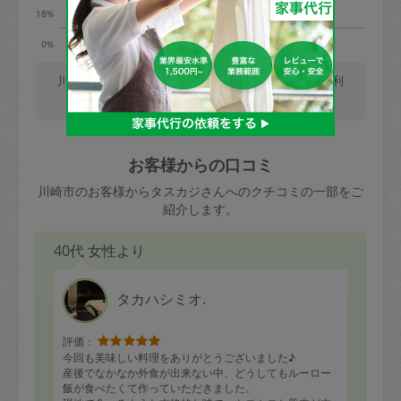
18%
9時
13時
0%
川崎市では、土日9時の利用が最も多く、土日13時の利
用が少ないです。(2026/08/09 時点での更新)
お客様からの口コミ
川崎市のお客様からタスカジさんへのクチコミの一部をご
紹介します。
40代 女性より
タカハシミオ.
評価：
今回も美味しい料理をありがとうございました♪
産後でなかなか外食が出来ない中、どうしてもルーロー
飯が食べたくて作っていただきました。