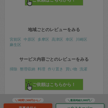
ポン酢を加えても◎)かけて、おかずサラダにしてお召し
上がり下さい」等、食べ方についても丁寧に教えてくだ
さいます。ありがとうございます。
地域ごとのレビューをみる
宮前区
中原区
多摩区
高津区
幸区
川崎区
麻生区
サービス内容ごとのレビューをみる
掃除
整理収納
料理
作り置き
買い物
洗濯
＼1時間1,500円から／
＼最高時給3,000円／
家事代行を
ハウスキーパー