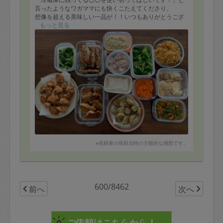
言ったようなワガママにも快くこたえてくださり、
想像を超える美味しい一品が！！いつもありがとうござ
います。
もっと見る
今日つくっていただいたもの↓
（◎印は冷凍可）
・唐揚げ◎
・なすの肉巻き(焦醤油味)◎
・鶏の照り焼き◎
・大根と蒟蒻の煮物
・茹で豚(下味付き)
・水切り豆腐
・小松菜ナムル
・長芋の磯辺揚げ◎
・とうもろこしのかき揚げ
※依頼者の依頼当時の主観的な感想です。
・キャロットラペ
・ネギ塩だれ◎
・ピーマンとにんじん、ツナのきんぴら風◎
・茹でブロッコリー
・具沢山豚汁
600/8462
・ネギと卵の生姜スープ
前へ
次へ
・とうもろこしご飯◎
いつもメニューに加え、
「茹で豚とお豆腐とブロッコリーetc..をネギ塩だれ(少し