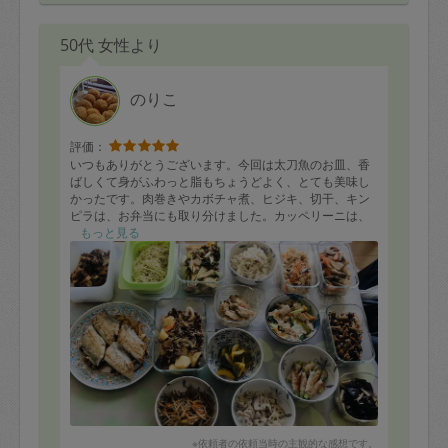
50代 女性より
のりこ
評価：
いつもありがとうございます。今回は太刀魚のお皿、香
ばしくて身がふわっと脂もちょうどよく、とても美味し
かったです。肉巻きやカボチャ煮、ヒジキ、切干、キン
ピラは、お弁当にも取り分けました。カッペリーニは、
娘が喜んでいただいています。キャベツと切干のサラ
もっと見る
ダ、歯ごたえがあって、さっぱりと、箸が進みました。
写真外ですが、具沢山スープも好評でした。これからも
よろしくお願いします。
※依頼者の依頼当時の主観的な感想です。