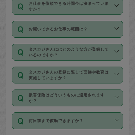
す。
丈夫です。
お仕事を依頼できる時間帯は決まっていま
料金のご請求と合わせてお支払いとなり
定期の最低利用回数は設けていない代わ
デビットカード・プリペイドカード（Vプ
すか？
ます。交通費の金額は「依頼の詳細」に
りに、一定数を超えたキャンセルは有償
リカ、au WALLETなど）
は支払にはご利
時間帯は3種類あります。いずれも１回あ
自動計算で表示されます。
でキャンセルすることが出来ます。
用いただけませんのでご注意ください。
お願いできるお仕事の範囲は？
たり３時間です。
銀行振込や現金払いも対応していませ
（例：毎週定期の場合は３回以上のキャ
ん。
掃除、整理収納、洗濯、買い物、料理、
・ＡＭ ９時～１２時
ンセルが有償（1200円、隔週定期の場合
なお、タスカジさんの交通費も、依頼料
タスカジさんにはどのような方が登録して
作り置きです。タスカジさんによってで
・ＰＭ １３時～１６時
いるのですか？
は２回以上のキャンセルが有償（1200
金のご請求と合わせてお支払いとなりま
きる仕事の範囲が異なりますので、依頼
・夜 １８時～２１時
円））
す。交通費の金額は「依頼の詳細」に自
主婦として長年の家事経験をお持ちの
する前にタスカジさんのプロフィールで
動計算で表示されます。
タスカジさんの登録に際して面接や教育は
方、栄養士・調理師といった資格者で保
確認してください。
開始時間を２時間前後変更することが可
実施していますか？
育園や学校の給食やレストランで料理関
基本的に、高所での作業や危険作業、屋
能です。依頼送信後、個別にタスカジさ
応募の際に、各自事務局との面接と説明
係の専門職に従事されていた方、日本で
外での作業は対象外です。
んにメッセージを送り調整してくださ
損害保険はどういうものに適用されます
を行っています。その後、身分証明書の
すでにハウスキーパーや英語の先生とし
か？
い。ただし、２時間を越えての調整はで
写真提出をしていただいています。外国
てお仕事をしているフィリピン出身の
きません。
依頼者とタスカジさんとの間でタスカジ
人の場合は在留カードで労働許可状況を
方、海外からの留学生、家事が好きな会
万が一、依頼した時間帯と作業時間が１
何日前まで依頼できますか？
を通して成立した作業時間内での作業に
確認しています。タスカジさんトレーニ
社員など様々なバックグラウンドの方が
時間も被らない場合、損害保険の対象外
適用されます。作業範囲は、掃除、洗
ング動画を使ったセルフトレーニングの
登録しています。
となりますので、ご注意ください。