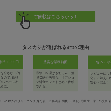
タスカジが選ばれる3つの理由
 1,500円~
豊富な業務範囲
安心・安
者を介さない個
掃除、料理はもちろん、整
レビューによ
なので､価格
理収納や洗濯も、オプショ
化」に加え､3
ル｡ハウスキ
ン料金ナシでまとめて依頼
安心・安全！
給に｡
できる。
パーの3段階スクリーニング(身分証・ビザ確認､面接､テスト)､②最大一億円の損害保