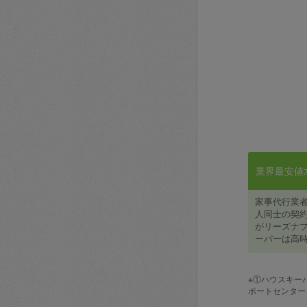
業界最安値水準
家事代行業
人同士の契約
がリーズナブ
ーパーは高時
※①ハウスキー
ポートセンター