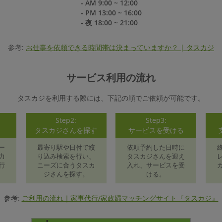
- AM 9:00 ~ 12:00
- PM 13:00 ~ 16:00
- 夜 18:00 ~ 21:00
参考:
お仕事を依頼できる時間帯は決まっていますか？ | タスカジ
サービス利用の流れ
タスカジを利用する際には、下記の順でご依頼が可能です。
Step2:
Step3:
録
タスカジさんを探す
サービスを受ける
ー
最寄り駅や日付で絞
依頼予約した日時に
力
り込み検索を行い、
タスカジさんを迎え
行
ニーズに合うタスカ
入れ、サービスを受
ジさんを探す。
ける。
参考:
ご利用の流れ｜家事代行/家政婦マッチングサイト『タスカジ』