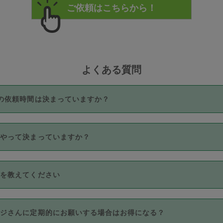
よくある質問
の依頼時間は決まっていますか？
つき3時間固定です。3時間を超えて依頼したい場合は、延長機能
うやって決まっていますか？
をご利用いただくには、タスカジさんに事前に相談し、合意の上事
。なお、3時間を下回っても、値引き等はございません。
価格帯の中からタスカジさん自身が価格を選んで設定しています。
法を教えてください
さんの価格設定には最初は制限があり、レビュー件数、レビューの
定可能な最高額が上がっていく仕組みになっています。
クレジットカード（Visa／Master／JCB／AMERICAN EXPRESS
カジさんに定期的にお願いする場合はお得になる？
のみとなります。