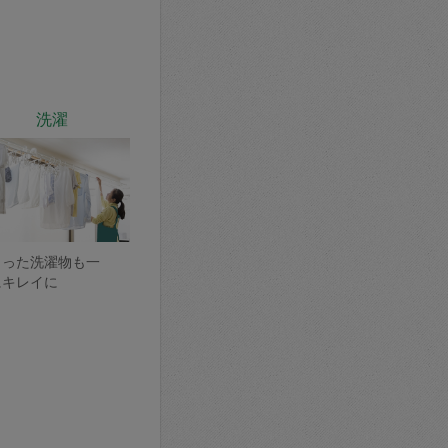
洗濯
まった洗濯物も一
にキレイに