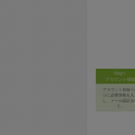
Step1:
アカウント登
アカウント登録ペ
ジに必要情報を入
し、メール認証を
う。