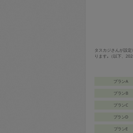
タスカジさんが設定し
ります｡（以下、20
プランA
プランB
プランC
プランD
プランE