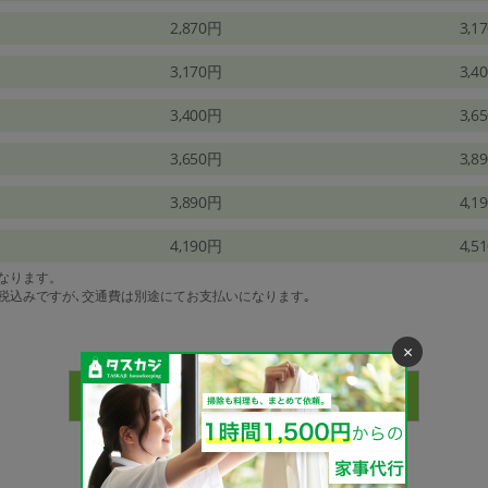
2,870円
3,1
3,170円
3,4
3,400円
3,6
3,650円
3,8
3,890円
4,1
4,190円
4,5
になります。
は税込みですが､交通費は別途にてお支払いになります｡
×