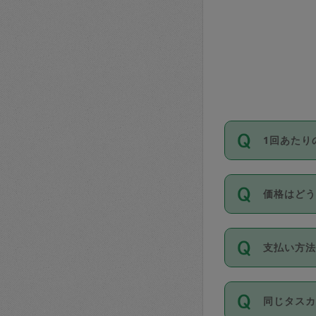
1回あたり
依頼1回に
価格はど
い。機能
が必要です
11種類の
支払い方
タスカジ
除々に設
お支払方法は
同じタス
Club）