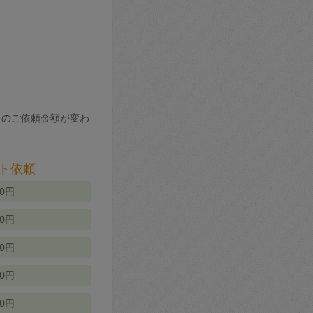
りのご依頼金額が変わ
ト依頼
00円
00円
50円
80円
70円