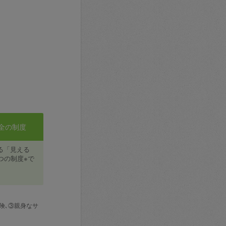
全の制度
る「見える
つの制度※で
険､③親身なサ