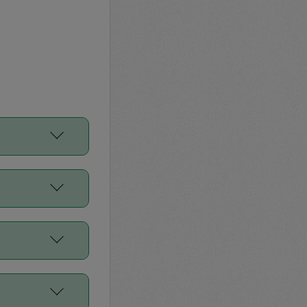
をご利用くださ
前申請すること
平均値、などで
／Diners