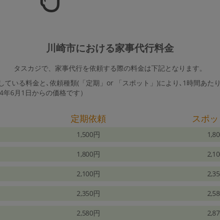
川崎市における家事代行料金
タスカジで、家事代行を依頼する際の料金は下記となります。
ている料金と､依頼種類(「定期」or 「スポット」)により､1時間あた
24年6月1日からの価格です）
定期依頼
スポッ
1,500円
1,8
1,800円
2,1
2,100円
2,3
2,350円
2,5
2,580円
2,8