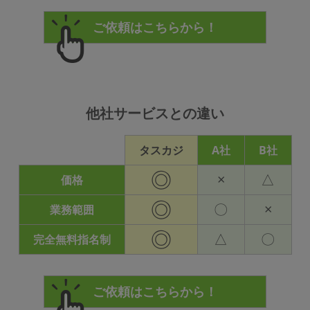
他社サービスとの違い
タスカジ
A社
B社
◎
×
△
価格
◎
〇
×
業務範囲
◎
△
〇
完全無料指名制