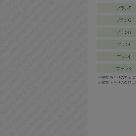
プランF
プランG
プランH
プランI
プランJ
プランK
※1時間あたりの料金
※1時間あたりの金額