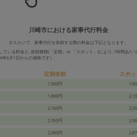
川崎市における家事代行料金
タスカジで、家事代行を依頼する際の料金は下記となります。
ている料金と､依頼種類(「定期」or 「スポット」)により､1時間あた
24年6月1日からの価格です）
定期依頼
スポッ
1,500円
1,8
1,800円
2,1
2,100円
2,3
2,350円
2,5
2,580円
2,8