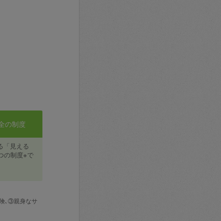
全の制度
る「見える
つの制度※で
険､③親身なサ