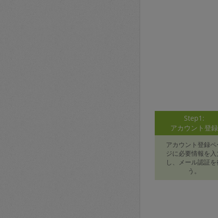
Step1:
アカウント登
アカウント登録ペ
ジに必要情報を入
し、メール認証を
う。