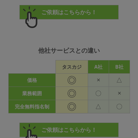
他社サービスとの違い
タスカジ
A社
B社
◎
×
△
価格
◎
〇
×
業務範囲
◎
△
〇
完全無料指名制