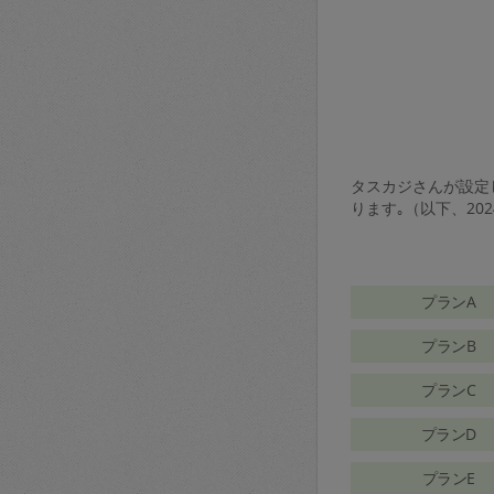
タスカジさんが設定し
ります｡（以下、20
プランA
プランB
プランC
プランD
プランE