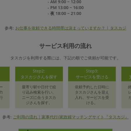
- AM 9:00 ~ 12:00
- PM 13:00 ~ 16:00
- 夜 18:00 ~ 21:00
参考:
お仕事を依頼できる時間帯は決まっていますか？ | タスカジ
サービス利用の流れ
タスカジを利用する際には、下記の順でご依頼が可能です。
Step2:
Step3:
録
タスカジさんを探す
サービスを受ける
ー
最寄り駅や日付で絞
依頼予約した日時に
力
り込み検索を行い、
タスカジさんを迎え
行
ニーズに合うタスカ
入れ、サービスを受
ジさんを探す。
ける。
参考:
ご利用の流れ｜家事代行/家政婦マッチングサイト『タスカジ』