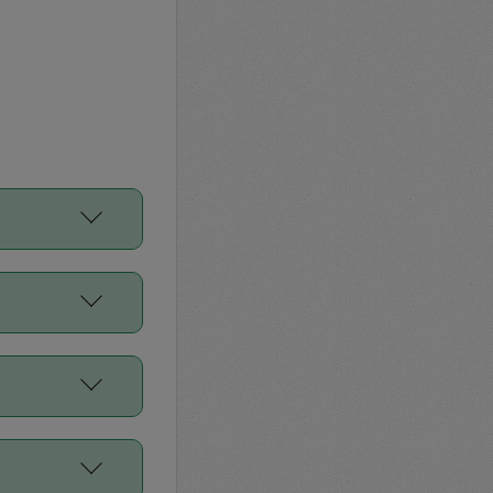
をご利用くださ
前申請すること
平均値、などで
／Diners