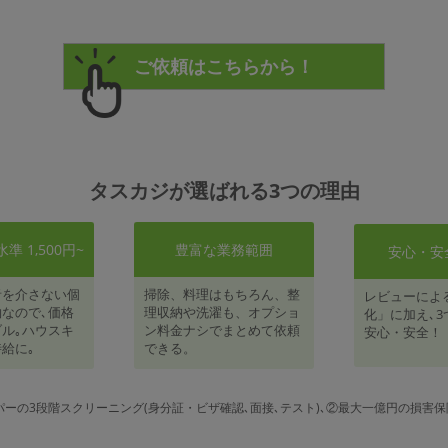
タスカジが選ばれる3つの理由
 1,500円~
豊富な業務範囲
安心・安
者を介さない個
掃除、料理はもちろん、整
レビューによ
なので､価格
理収納や洗濯も、オプショ
化」に加え､3
ル｡ハウスキ
ン料金ナシでまとめて依頼
安心・安全！
給に｡
できる。
パーの3段階スクリーニング(身分証・ビザ確認､面接､テスト)､②最大一億円の損害保