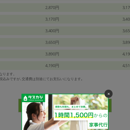
2,870円
3,1
3,170円
3,4
3,400円
3,6
3,650円
3,8
3,890円
4,1
4,190円
4,5
になります。
は税込みですが､交通費は別途にてお支払いになります｡
×