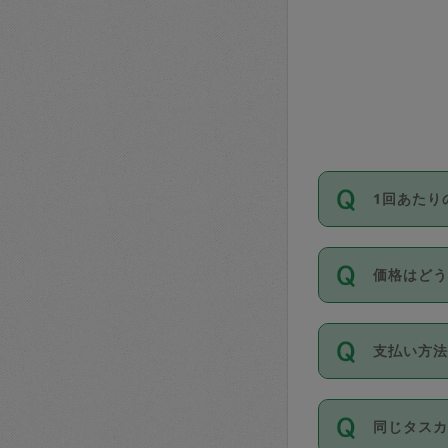
1回あたり
依頼1回に
価格はど
い。機能
が必要です
11種類の
支払い方
タスカジ
除々に設
お支払方法は
同じタス
Club）