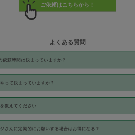
よくある質問
の依頼時間は決まっていますか？
つき3時間固定です。3時間を超えて依頼したい場合は、延長機能
うやって決まっていますか？
をご利用いただくには、タスカジさんに事前に相談し、合意の上事
。なお、3時間を下回っても、値引き等はございません。
価格帯の中からタスカジさん自身が価格を選んで設定しています。
法を教えてください
さんの価格設定には最初は制限があり、レビュー件数、レビューの
定可能な最高額が上がっていく仕組みになっています。
クレジットカード（Visa／Master／JCB／AMERICAN EXPRESS
カジさんに定期的にお願いする場合はお得になる？
のみとなります。