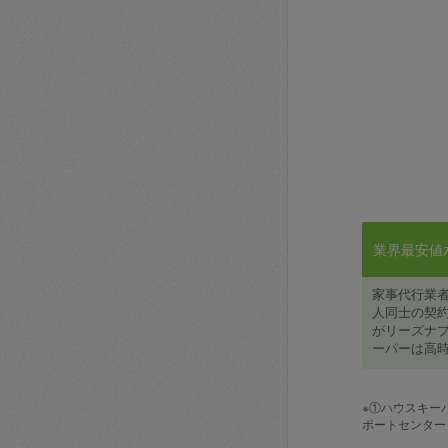
業界最安値水準
家事代行業
人同士の契約
がリーズナブ
ーパーは高時
※①ハウスキー
ポートセンター