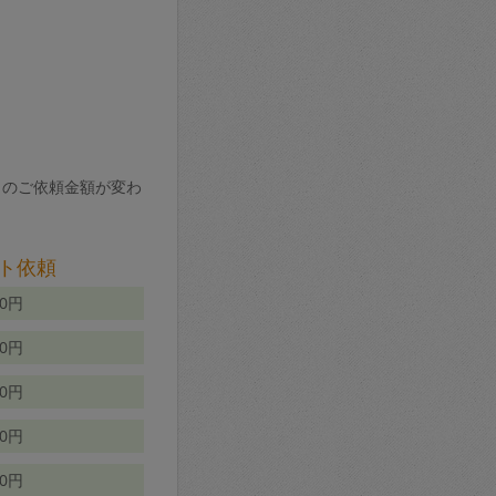
りのご依頼金額が変わ
ト依頼
00円
00円
50円
80円
70円