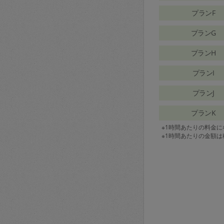
プランF
プランG
プランH
プランI
プランJ
プランK
※1時間あたりの料金
※1時間あたりの金額