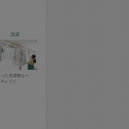
洗濯
まった洗濯物も一
にキレイに