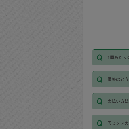
1回あたり
依頼1回に
価格はど
い。機能
が必要です
11種類の
支払い方
タスカジ
除々に設
お支払方法は
同じタス
Club）