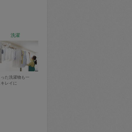
洗濯
まった洗濯物も一
にキレイに