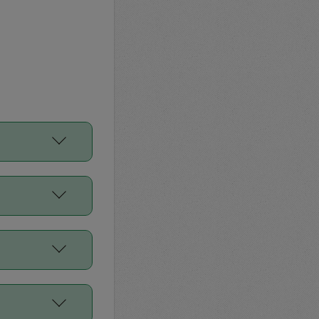
をご利用くださ
前申請すること
平均値、などで
／Diners