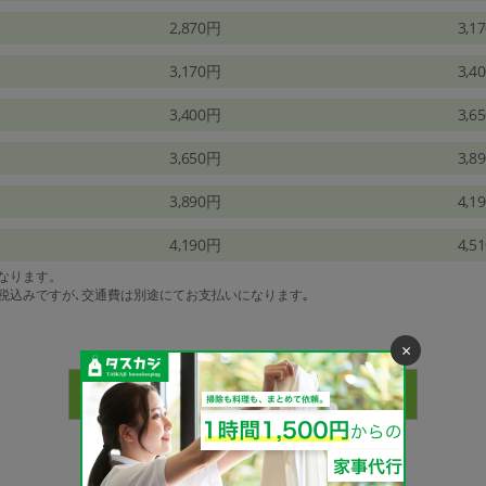
2,870円
3,1
3,170円
3,4
3,400円
3,6
3,650円
3,8
3,890円
4,1
4,190円
4,5
になります。
は税込みですが､交通費は別途にてお支払いになります｡
×