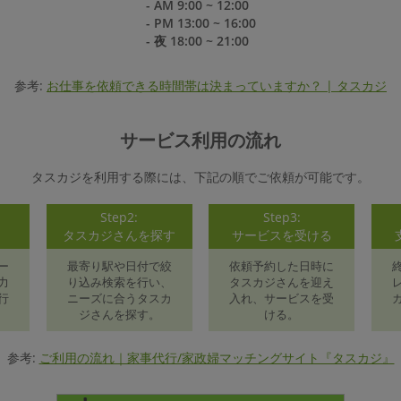
- AM 9:00 ~ 12:00
- PM 13:00 ~ 16:00
- 夜 18:00 ~ 21:00
参考:
お仕事を依頼できる時間帯は決まっていますか？ | タスカジ
サービス利用の流れ
タスカジを利用する際には、下記の順でご依頼が可能です。
Step2:
Step3:
録
タスカジさんを探す
サービスを受ける
ー
最寄り駅や日付で絞
依頼予約した日時に
力
り込み検索を行い、
タスカジさんを迎え
行
ニーズに合うタスカ
入れ、サービスを受
ジさんを探す。
ける。
参考:
ご利用の流れ｜家事代行/家政婦マッチングサイト『タスカジ』