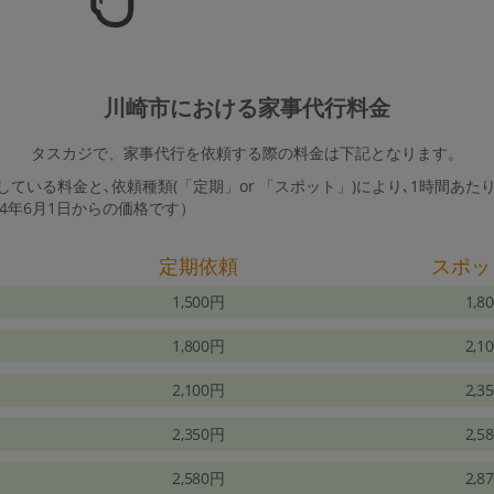
川崎市における家事代行料金
タスカジで、家事代行を依頼する際の料金は下記となります。
ている料金と､依頼種類(「定期」or 「スポット」)により､1時間あた
24年6月1日からの価格です）
定期依頼
スポッ
1,500円
1,8
1,800円
2,1
2,100円
2,3
2,350円
2,5
2,580円
2,8