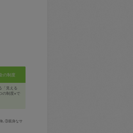
全の制度
る「見える
つの制度※で
険､③親身なサ