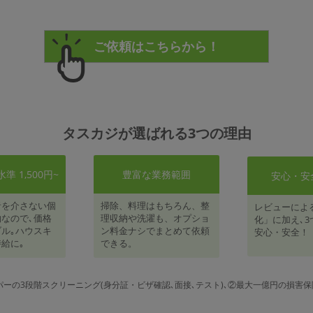
タスカジが選ばれる3つの理由
 1,500円~
豊富な業務範囲
安心・安
者を介さない個
掃除、料理はもちろん、整
レビューによ
なので､価格
理収納や洗濯も、オプショ
化」に加え､3
ル｡ハウスキ
ン料金ナシでまとめて依頼
安心・安全！
給に｡
できる。
パーの3段階スクリーニング(身分証・ビザ確認､面接､テスト)､②最大一億円の損害保