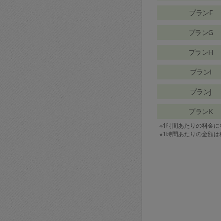
プランF
プランG
プランH
プランI
プランJ
プランK
※1時間あたりの料金
※1時間あたりの金額