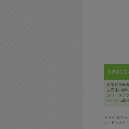
業界最安値水準
家事代行業
人同士の契約
がリーズナブ
ーパーは高時
※①ハウスキー
ポートセンター