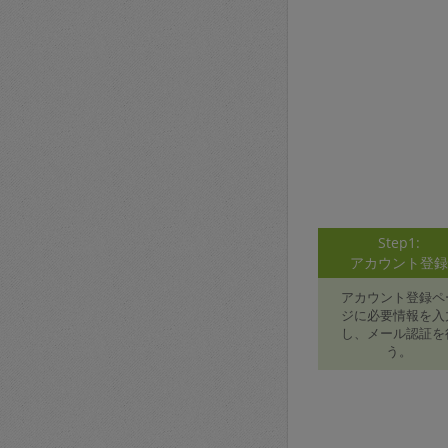
Step1:
アカウント登
アカウント登録ペ
ジに必要情報を入
し、メール認証を
う。