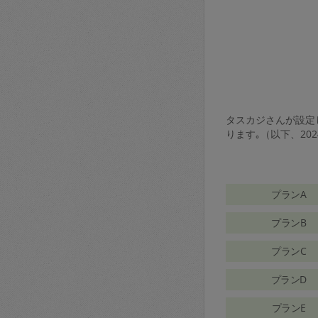
タスカジさんが設定し
ります｡（以下、20
プランA
プランB
プランC
プランD
プランE