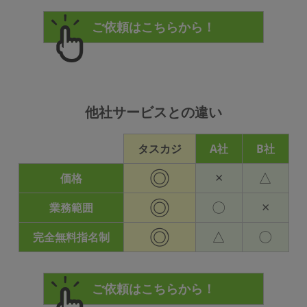
他社サービスとの違い
タスカジ
A社
B社
◎
×
△
価格
◎
〇
×
業務範囲
◎
△
〇
完全無料指名制