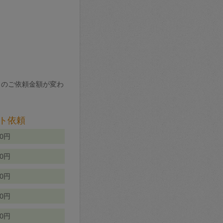
りのご依頼金額が変わ
ト依頼
00円
00円
50円
80円
70円