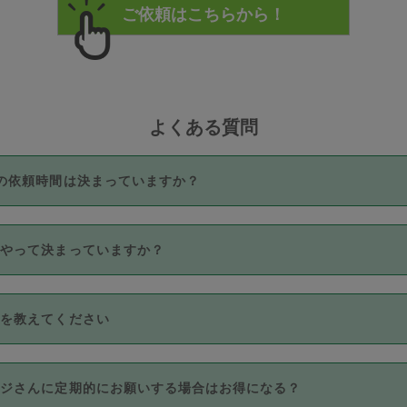
よくある質問
の依頼時間は決まっていますか？
つき3時間固定です。3時間を超えて依頼したい場合は、延長機能
うやって決まっていますか？
をご利用いただくには、タスカジさんに事前に相談し、合意の上事
。なお、3時間を下回っても、値引き等はございません。
価格帯の中からタスカジさん自身が価格を選んで設定しています。
法を教えてください
さんの価格設定には最初は制限があり、レビュー件数、レビューの
定可能な最高額が上がっていく仕組みになっています。
クレジットカード（Visa／Master／JCB／AMERICAN EXPRESS
カジさんに定期的にお願いする場合はお得になる？
のみとなります。