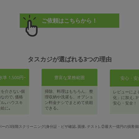
タスカジが選ばれる3つの理由
 1,500円~
豊富な業務範囲
安心・安
者を介さない個
掃除、料理はもちろん、整
レビューによ
なので､価格
理収納や洗濯も、オプショ
化」に加え､3
ル｡ハウスキ
ン料金ナシでまとめて依頼
安心・安全！
給に｡
できる。
パーの3段階スクリーニング(身分証・ビザ確認､面接､テスト)､②最大一億円の損害保