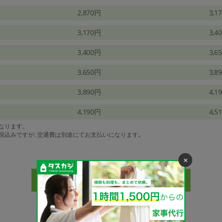
2,870円
3,1
3,170円
3,4
3,400円
3,6
3,650円
3,8
3,890円
4,1
4,190円
4,5
になります。
は税込みですが､交通費は別途にてお支払いになります｡
×