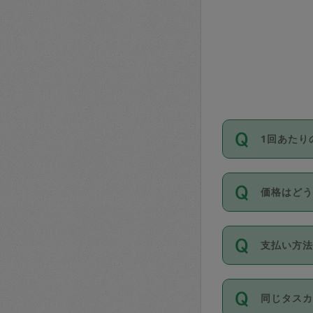
1回あたり
依頼1回に
価格はど
い。機能
が必要です
11種類の
支払い方
タスカジ
除々に設
お支払方法は
同じタス
Club）