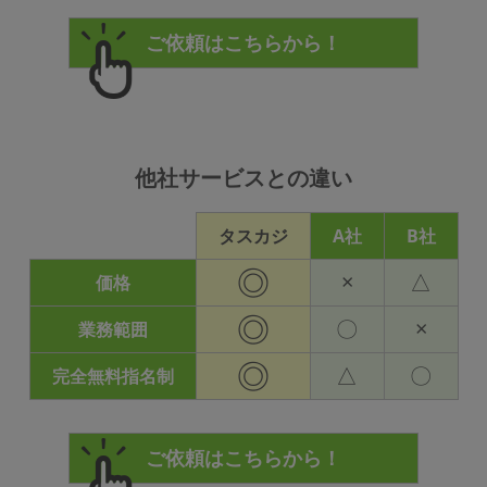
他社サービスとの違い
タスカジ
A社
B社
◎
×
△
価格
◎
〇
×
業務範囲
◎
△
〇
完全無料指名制