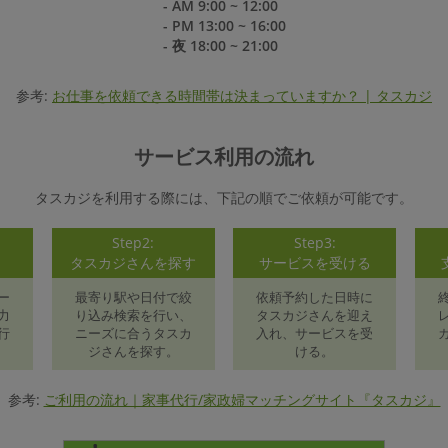
- AM 9:00 ~ 12:00
- PM 13:00 ~ 16:00
- 夜 18:00 ~ 21:00
参考:
お仕事を依頼できる時間帯は決まっていますか？ | タスカジ
サービス利用の流れ
タスカジを利用する際には、下記の順でご依頼が可能です。
Step2:
Step3:
録
タスカジさんを探す
サービスを受ける
ー
最寄り駅や日付で絞
依頼予約した日時に
力
り込み検索を行い、
タスカジさんを迎え
行
ニーズに合うタスカ
入れ、サービスを受
ジさんを探す。
ける。
参考:
ご利用の流れ｜家事代行/家政婦マッチングサイト『タスカジ』