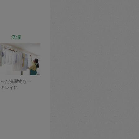
洗濯
まった洗濯物も一
にキレイに