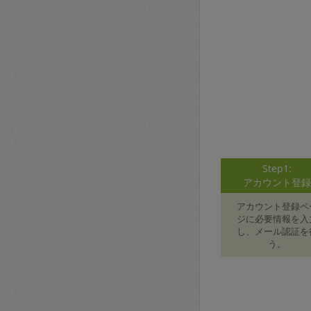
Step1:
アカウント登
アカウント登録ペ
ジに必要情報を入
し、メール認証を
う。