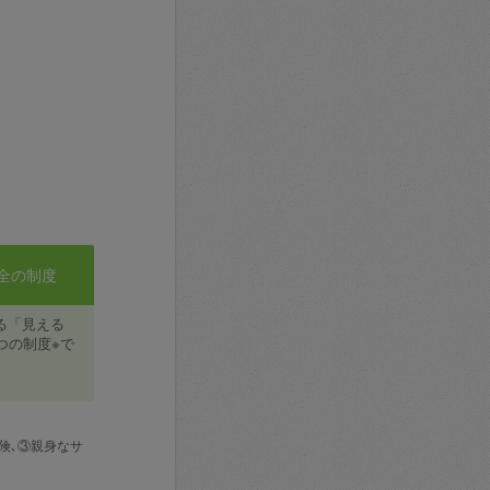
全の制度
る「見える
つの制度※で
険､③親身なサ