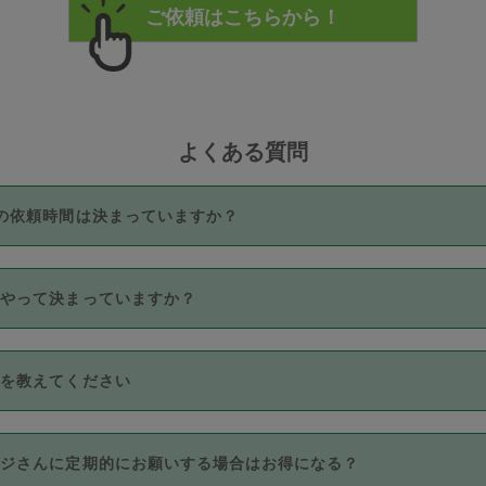
よくある質問
の依頼時間は決まっていますか？
つき3時間固定です。3時間を超えて依頼したい場合は、延長機能
うやって決まっていますか？
をご利用いただくには、タスカジさんに事前に相談し、合意の上事
。なお、3時間を下回っても、値引き等はございません。
価格帯の中からタスカジさん自身が価格を選んで設定しています。
法を教えてください
さんの価格設定には最初は制限があり、レビュー件数、レビューの
定可能な最高額が上がっていく仕組みになっています。
クレジットカード（Visa／Master／JCB／AMERICAN EXPRESS
カジさんに定期的にお願いする場合はお得になる？
のみとなります。