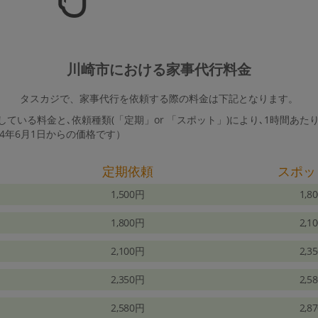
川崎市における家事代行料金
タスカジで、家事代行を依頼する際の料金は下記となります。
ている料金と､依頼種類(「定期」or 「スポット」)により､1時間あた
24年6月1日からの価格です）
定期依頼
スポッ
1,500円
1,8
1,800円
2,1
2,100円
2,3
2,350円
2,5
2,580円
2,8