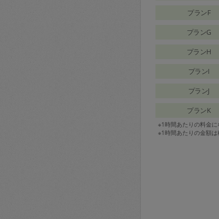
プランF
プランG
プランH
プランI
プランJ
プランK
※1時間あたりの料金
※1時間あたりの金額