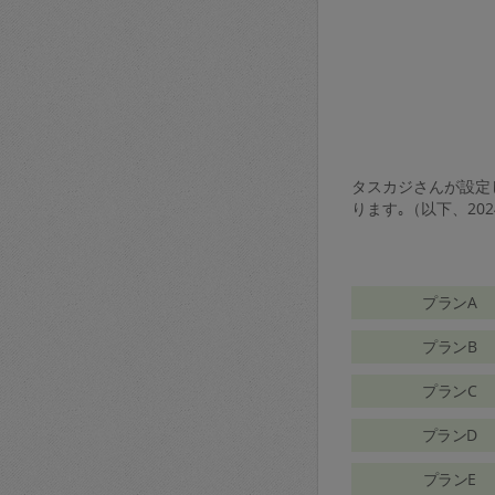
タスカジさんが設定し
ります｡（以下、20
プランA
プランB
プランC
プランD
プランE