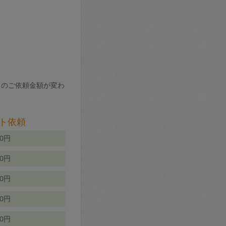
りのご依頼金額が変わ
ト依頼
00円
00円
50円
80円
70円