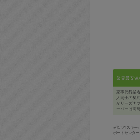
業界最安値水準
家事代行業
人同士の契約
がリーズナブ
ーパーは高時
※①ハウスキー
ポートセンター