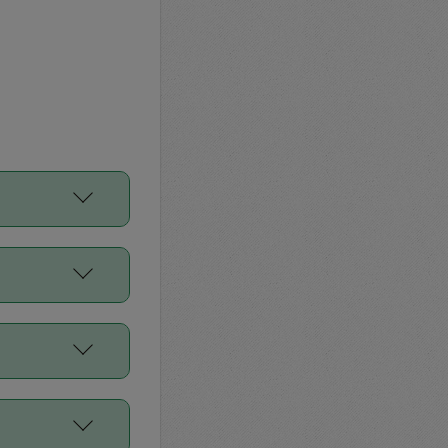
をご利用くださ
前申請すること
平均値、などで
／Diners