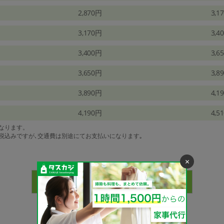
2,870円
3,1
3,170円
3,4
3,400円
3,6
3,650円
3,8
3,890円
4,1
4,190円
4,5
になります。
は税込みですが､交通費は別途にてお支払いになります｡
×