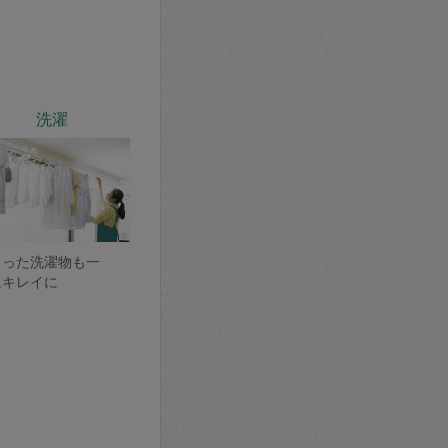
洗濯
まった洗濯物も一
にキレイに