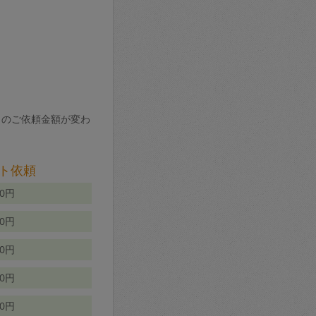
りのご依頼金額が変わ
ト依頼
00円
00円
50円
80円
70円