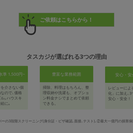
タスカジが選ばれる3つの理由
 1,500円~
豊富な業務範囲
安心・安
者を介さない個
掃除、料理はもちろん、整
レビューによ
なので､価格
理収納や洗濯も、オプショ
化」に加え､3
ル｡ハウスキ
ン料金ナシでまとめて依頼
安心・安全！
給に｡
できる。
パーの3段階スクリーニング(身分証・ビザ確認､面接､テスト)､②最大一億円の損害保