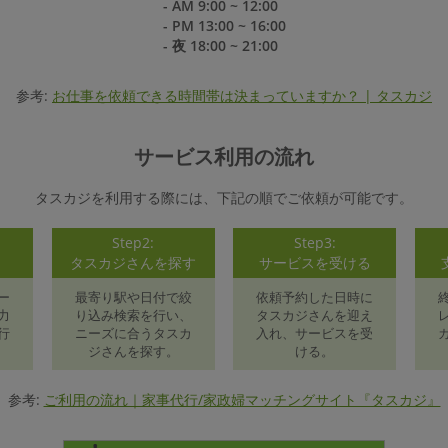
- AM 9:00 ~ 12:00
- PM 13:00 ~ 16:00
- 夜 18:00 ~ 21:00
参考:
お仕事を依頼できる時間帯は決まっていますか？ | タスカジ
サービス利用の流れ
タスカジを利用する際には、下記の順でご依頼が可能です。
Step2:
Step3:
録
タスカジさんを探す
サービスを受ける
ー
最寄り駅や日付で絞
依頼予約した日時に
力
り込み検索を行い、
タスカジさんを迎え
行
ニーズに合うタスカ
入れ、サービスを受
ジさんを探す。
ける。
参考:
ご利用の流れ｜家事代行/家政婦マッチングサイト『タスカジ』