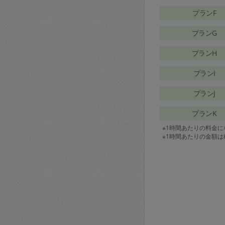
プランF
プランG
プランH
プランI
プランJ
プランK
※1時間あたりの料金
※1時間あたりの金額