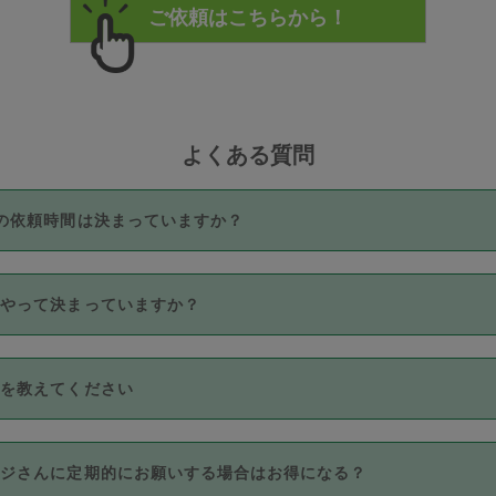
よくある質問
の依頼時間は決まっていますか？
つき3時間固定です。3時間を超えて依頼したい場合は、延長機能
うやって決まっていますか？
をご利用いただくには、タスカジさんに事前に相談し、合意の上事
。なお、3時間を下回っても、値引き等はございません。
価格帯の中からタスカジさん自身が価格を選んで設定しています。
法を教えてください
さんの価格設定には最初は制限があり、レビュー件数、レビューの
定可能な最高額が上がっていく仕組みになっています。
クレジットカード（Visa／Master／JCB／AMERICAN EXPRESS
カジさんに定期的にお願いする場合はお得になる？
のみとなります。