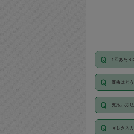
1回あたり
依頼1回に
価格はど
い。機能
が必要です
11種類の
支払い方
タスカジ
除々に設
お支払方法は
同じタス
Club）