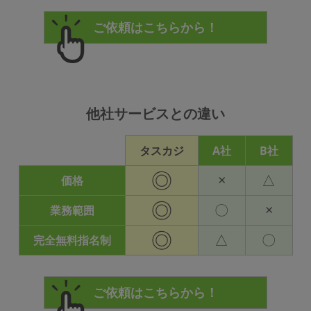
他社サービスとの違い
タスカジ
A社
B社
◎
×
△
価格
◎
〇
×
業務範囲
◎
△
〇
完全無料指名制