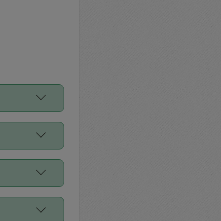
をご利用くださ
前申請すること
平均値、などで
／Diners