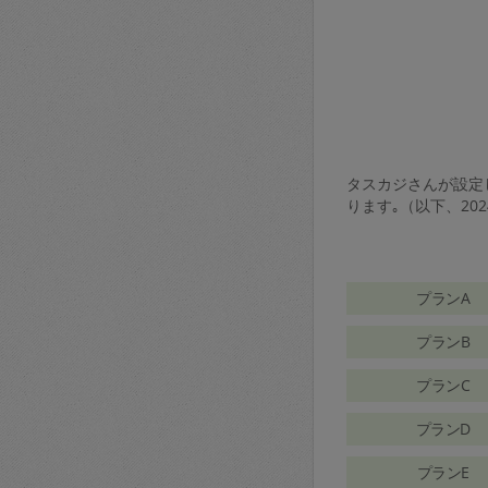
タスカジさんが設定し
ります｡（以下、20
プランA
プランB
プランC
プランD
プランE