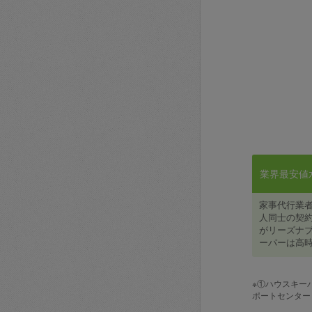
業界最安値水準
家事代行業
人同士の契約
がリーズナブ
ーパーは高時
※①ハウスキー
ポートセンター