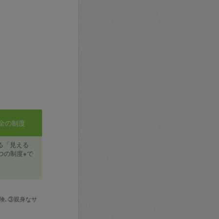
全の制度
る「見える
つの制度※で
険､③親身なサ