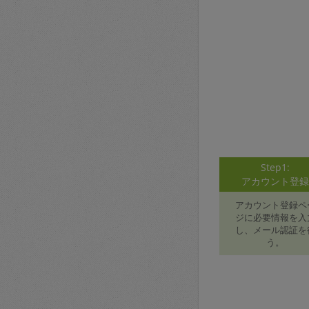
Step1:
アカウント登
アカウント登録ペ
ジに必要情報を入
し、メール認証を
う。