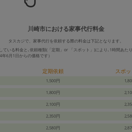
川崎市における家事代行料金
タスカジで、家事代行を依頼する際の料金は下記となります。
ている料金と､依頼種類(「定期」or 「スポット」)により､1時間あた
24年6月1日からの価格です）
定期依頼
スポッ
1,500円
1,8
1,800円
2,1
2,100円
2,3
2,350円
2,5
2,580円
2,8