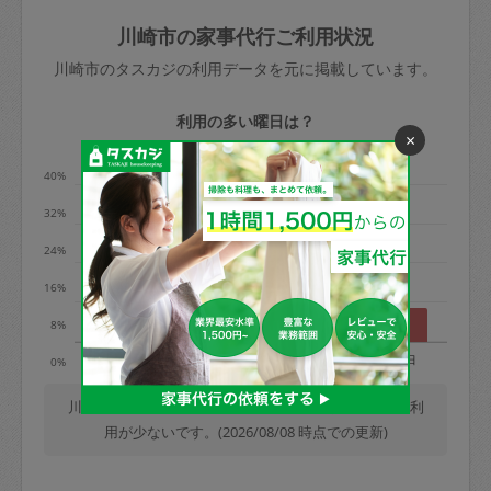
玉、など
きた場合は損害保険の対象外となるので
依頼者不在による当日キャンセル＝依頼
川崎市の家事代行ご利用状況
ご注意ください。
金額の100%＋交通費全額
川崎市のタスカジの利用データを元に掲載しています。
あわせてこちらも参照ください
：
初めて
利用します。注意しなくてはいけない点
※例：依頼日時／土曜日午前9時開始の場
利用の多い曜日は？
はありますか？
×
合、水曜日午前9時以降はキャンセル料が
発生
40%
水曜日9時〜金曜日9時まで＝依頼料金の
32%
50%
24%
金曜日9時～土曜日8時まで＝依頼金額の
100%
16%
土曜日8時〜実施時間＝依頼金額の100%
8%
＋交通費全額
月
火
水
木
金
土
日
0%
依頼者不在による当日キャンセル＝依頼
金額の100%＋交通費全額
川崎市では、毎週火曜日の利用が最も多く、土曜日の利
用が少ないです。(2026/08/08 時点での更新)
2. 定期契約キャンセル（定期契約のみ）