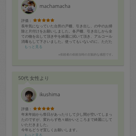
machamacha
評価：
長年気になっていた台所の戸棚、引き出し、の中のお掃
除と片付けをお願いしました。各戸棚、引き出しから全
ての物を出して頂き中を綺麗に拭いて頂き、アルコール
消毒もして下さいました。使ってもいないのに、ただた
だしまっておいた鍋等、捨てられない私でも少しは捨て
もっと見る
る事ができ、又頑張ろうという気になりました。ありが
※依頼者の依頼当時の主観的な感想です。
とうございました。
50代 女性より
ikushima
評価：
年末年始から祭日があったりして少し間が空いてしまっ
たのですが、変わらず色々細かいところまで綺麗にして
いただきました。
今年もどうぞ宜しくお願いします。
もっと見る