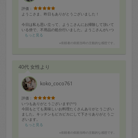
評価：
ようこさま、昨日もありがとうございました！
今日は私も思い立って、ようこさんにお掃除して頂いて
いる傍で、不用品の処分行いました。ようこさんがいつ
も綺麗に整えてくださっているおかげで、断捨離もスム
もっと見る
ーズに行えました！
※依頼者の依頼当時の主観的な感想です。
子どもの就学にあたりまだまだスペースを作りたいの
で、引き続き頑張りますので、サポートよろしくお願い
いたします😊
40代 女性より
koko_coco761
評価：
いつもありがとうございます(^^)
今回もとても美味しいお料理たくさんありがとうござい
ました。キッチンもピカピカにして下さりありがとうご
ざいます。
メニュー
もっと見る
れんこんはさみあげ
※依頼者の依頼当時の主観的な感想です。
ドライカレー