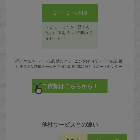
安心・安全の制度
レビューによる「見える
化」に加え､3つの制度※で
安心・安全！
※①ハウスキーパーの3段階スクリーニング(身分証・ビザ確認､面
接､テスト)､②最大一億円の損害保険､③親身なサポートセンター
他社サービスとの違い