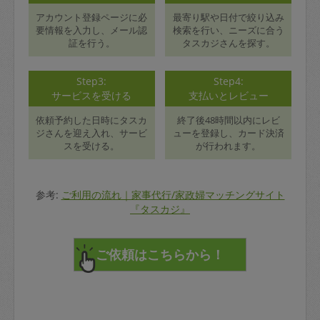
アカウント登録ページに必
最寄り駅や日付で絞り込み
要情報を入力し、メール認
検索を行い、ニーズに合う
証を行う。
タスカジさんを探す。
Step3:
Step4:
サービスを受ける
支払いとレビュー
依頼予約した日時にタスカ
終了後48時間以内にレビ
ジさんを迎え入れ、サービ
ューを登録し、カード決済
スを受ける。
が行われます。
参考:
ご利用の流れ｜家事代行/家政婦マッチングサイト
『タスカジ』