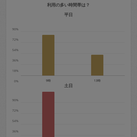
利用の多い時間帯は？
定期契約をキャンセルする場合、毎週定
期は月2回まで隔週定期は月1回までキャ
平日
ンセル料は発生しません。それ以上はキ
90%
ャンセル料が発生します。
72%
定期契約キャンセル料：
54%
・1回につき1,200円※
36%
・詳細ルールは、
こちら
を参照くださ
い。
18%
9時
13時
0%
※キャンセル料金の設定について：
土日
定期依頼1回（3時間）の金額とスポット
90%
1回（3時間）依頼した場合の金額の差額
相当で料金設定されています。
72%
54%
36%