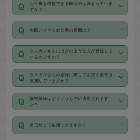
す。
丈夫です。
お仕事を依頼できる時間帯は決まっていま
料金のご請求と合わせてお支払いとなり
定期の最低利用回数は設けていない代わ
デビットカード・プリペイドカード（Vプ
すか？
ます。交通費の金額は「依頼の詳細」に
りに、一定数を超えたキャンセルは有償
リカ、au WALLETなど）
は支払にはご利
時間帯は3種類あります。いずれも１回あ
自動計算で表示されます。
でキャンセルすることが出来ます。
用いただけませんのでご注意ください。
お願いできるお仕事の範囲は？
たり３時間です。
銀行振込や現金払いも対応していませ
（例：毎週定期の場合は３回以上のキャ
ん。
掃除、整理収納、洗濯、買い物、料理、
・ＡＭ ９時～１２時
ンセルが有償（1200円、隔週定期の場合
なお、タスカジさんの交通費も、依頼料
タスカジさんにはどのような方が登録して
作り置きです。タスカジさんによってで
・ＰＭ １３時～１６時
いるのですか？
は２回以上のキャンセルが有償（1200
金のご請求と合わせてお支払いとなりま
きる仕事の範囲が異なりますので、依頼
・夜 １８時～２１時
円））
す。交通費の金額は「依頼の詳細」に自
主婦として長年の家事経験をお持ちの
する前にタスカジさんのプロフィールで
動計算で表示されます。
タスカジさんの登録に際して面接や教育は
方、栄養士・調理師といった資格者で保
確認してください。
開始時間を２時間前後変更することが可
実施していますか？
育園や学校の給食やレストランで料理関
基本的に、高所での作業や危険作業、屋
能です。依頼送信後、個別にタスカジさ
応募の際に、各自事務局との面接と説明
係の専門職に従事されていた方、日本で
外での作業は対象外です。
んにメッセージを送り調整してくださ
損害保険はどういうものに適用されます
を行っています。その後、身分証明書の
すでにハウスキーパーや英語の先生とし
か？
い。ただし、２時間を越えての調整はで
写真提出をしていただいています。外国
てお仕事をしているフィリピン出身の
きません。
依頼者とタスカジさんとの間でタスカジ
人の場合は在留カードで労働許可状況を
方、海外からの留学生、家事が好きな会
万が一、依頼した時間帯と作業時間が１
何日前まで依頼できますか？
を通して成立した作業時間内での作業に
確認しています。タスカジさんトレーニ
社員など様々なバックグラウンドの方が
時間も被らない場合、損害保険の対象外
適用されます。作業範囲は、掃除、洗
ング動画を使ったセルフトレーニングの
登録しています。
となりますので、ご注意ください。