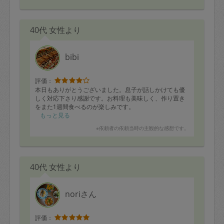
ほうれん草とツナ
鶏胸肉とれんこん
ジャーマンポテト
40代 女性より
春巻き
チャプチェ
切り干し大根
どれも美味しすぎて箸が止まりませんでした。
bibi
またお願い致します(^^)
評価：
本日もありがとうございました。息子が話しかけても優
しく対応下さり感謝です。お料理も美味しく、作り置き
をまた1週間食べるのが楽しみです。
もっと見る
※依頼者の依頼当時の主観的な感想です。
40代 女性より
noriさん
評価：