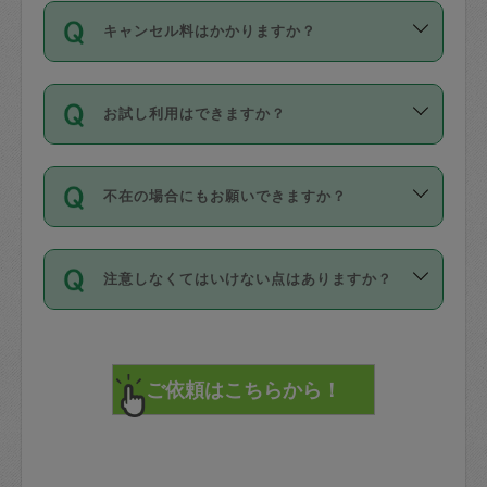
ご依頼は、現在を起点に3日後（72時間
濯、料理、作り置き、整理収納、買い物
のち、タスカジモニター宅にて３時間の
また外国人の方は英語しか話せない方、
キャンセル料はかかりますか？
以降）の日時から受付可能となっていま
です。作業中に物を壊したり、人にけが
現場トライアルを受け、合格したタスカ
日本語も話せる方など様々です。
す。
をさせたりした場合が対象で、補償金額
ジさんが活動されています。
キャンセル料には、以下の2種類がありま
ただし、72時間を切った直前の日程では
は対物1000万円、対人1億円が上限で
バックグラウンドや得意分野はプロフィ
お試し利用はできますか？
す。
タスカジさんへ「募集」をかけることが
す。
※テストセンターの講評は１件目のレビュ
ールに記載していますので、各自の得意
可能です。
ーとして記載されていますので依頼の際
分野を見極めて、目的に合わせてお仕事
「お試し利用」というメニューはありま
万が一損害が発生した場合は、その場の
に参考にしてください。
を依頼してください。
不在の場合にもお願いできますか？
せんが、「一回のみ」依頼を活用するこ
1. 直前キャンセル（定期、スポット契約
写真を撮り、
参考
：
【詳細】タスカジさんの登録に際
とによって、気に入ったタスカジさんを
共通）
タスカジサポートセンターまでご連絡く
して面接や教育は実施していますか？
不在の場合の作業はタスカジさんの同意
見つけることができます。
・タスカジさんのお仕事開始予定時間前
ださい。
注意しなくてはいけない点はありますか？
が必要です。数回の依頼ののち、タスカ
72時間を超える※と、以下のキャンセル
詳細FAQ：
損害賠償保険について教えて
ジさんと依頼者の間で十分な信頼関係が
まず、条件の合う気になるタスカジさ
料が発生します。
ください。
貴重品は紛失の際トラブルの元となるの
できたのち、タスカジさんに依頼してみ
ん、２・３人に「スポット」依頼をして
で、必ず鍵のかかるロッカーや金庫に入
てください。
みてください。
直前キャンセル料：
れて依頼者の責任の元管理するよう心掛
不在時に部屋に入るためにタスカジさん
その後、一番気に入ったタスカジさんに
72時間前〜24時間前＝依頼料金の50%
けてください。
に鍵を預ける必要がありますが、タスカ
「定期（毎週・隔週）」依頼をしてくだ
24時間前～1時間前＝依頼金額の100%
※パスポート、クレジットカード、銀行カ
ジさんが紛失した鍵によって二次的な損
さい。
1時間前〜実施時間＝依頼金額の100%＋
ード、5千円以上のアクセサリー、500円
害（たとえば、第三者の侵入など）が起
交通費全額