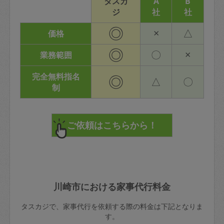
タスカ
A
B
ジ
社
社
◎
×
△
価格
◎
〇
×
業務範囲
完全無料指名
◎
△
〇
制
川崎市における家事代行料金
タスカジで、家事代行を依頼する際の料金は下記となりま
す。