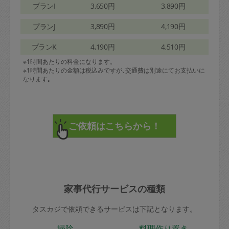
プランI
3,650円
3,890円
プランJ
3,890円
4,190円
プランK
4,190円
4,510円
※1時間あたりの料金になります。
※1時間あたりの金額は税込みですが､交通費は別途にてお支払いに
なります｡
家事代行サービスの種類
タスカジで依頼できるサービスは下記となります。
掃除
料理作り置き