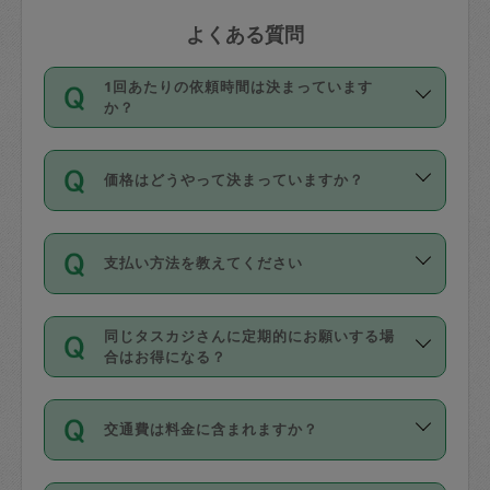
よくある質問
1回あたりの依頼時間は決まっています
か？
依頼1回につき3時間固定です。3時間を
価格はどうやって決まっていますか？
超えて依頼したい場合は、延長機能をご
利用ください。機能をご利用いただくに
11種類の価格帯の中からタスカジさん自
は、タスカジさんに事前に相談し、合意
支払い方法を教えてください
身が価格を選んで設定しています。
の上事前申請することが必要です。な
タスカジさんの価格設定には最初は制限
お、3時間を下回っても、値引き等はござ
お支払方法はクレジットカード（Visa／
があり、レビュー件数、レビューの平均
いません。
同じタスカジさんに定期的にお願いする場
Master／JCB／AMERICAN EXPRESS／
値、などで除々に設定可能な最高額が上
合はお得になる？
Diners Club）のみとなります。
がっていく仕組みになっています。
依頼には「スポット」と「定期（毎週｜
カード情報のご登録は、依頼リクエスト
交通費は料金に含まれますか？
隔週）」があり、「定期」の依頼は「ス
を行う際にご入力ください。プロフィー
ポット」よりお得な料金でご利用できま
ル登録時にはご入力いただかなくても大
交通費は依頼料金とは別途発生し、依頼