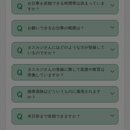
す。
丈夫です。
お仕事を依頼できる時間帯は決まっていま
料金のご請求と合わせてお支払いとなり
定期の最低利用回数は設けていない代わ
デビットカード・プリペイドカード（Vプ
すか？
ます。交通費の金額は「依頼の詳細」に
りに、一定数を超えたキャンセルは有償
リカ、au WALLETなど）
は支払にはご利
時間帯は3種類あります。いずれも１回あ
自動計算で表示されます。
でキャンセルすることが出来ます。
用いただけませんのでご注意ください。
お願いできるお仕事の範囲は？
たり３時間です。
銀行振込や現金払いも対応していませ
（例：毎週定期の場合は３回以上のキャ
ん。
掃除、整理収納、洗濯、買い物、料理、
・ＡＭ ９時～１２時
ンセルが有償（1200円、隔週定期の場合
なお、タスカジさんの交通費も、依頼料
タスカジさんにはどのような方が登録して
作り置きです。タスカジさんによってで
・ＰＭ １３時～１６時
いるのですか？
は２回以上のキャンセルが有償（1200
金のご請求と合わせてお支払いとなりま
きる仕事の範囲が異なりますので、依頼
・夜 １８時～２１時
円））
す。交通費の金額は「依頼の詳細」に自
主婦として長年の家事経験をお持ちの
する前にタスカジさんのプロフィールで
動計算で表示されます。
タスカジさんの登録に際して面接や教育は
方、栄養士・調理師といった資格者で保
確認してください。
開始時間を２時間前後変更することが可
実施していますか？
育園や学校の給食やレストランで料理関
基本的に、高所での作業や危険作業、屋
能です。依頼送信後、個別にタスカジさ
応募の際に、各自事務局との面接と説明
係の専門職に従事されていた方、日本で
外での作業は対象外です。
んにメッセージを送り調整してくださ
損害保険はどういうものに適用されます
を行っています。その後、身分証明書の
すでにハウスキーパーや英語の先生とし
か？
い。ただし、２時間を越えての調整はで
写真提出をしていただいています。外国
てお仕事をしているフィリピン出身の
きません。
依頼者とタスカジさんとの間でタスカジ
人の場合は在留カードで労働許可状況を
方、海外からの留学生、家事が好きな会
万が一、依頼した時間帯と作業時間が１
何日前まで依頼できますか？
を通して成立した作業時間内での作業に
確認しています。タスカジさんトレーニ
社員など様々なバックグラウンドの方が
時間も被らない場合、損害保険の対象外
適用されます。作業範囲は、掃除、洗
ング動画を使ったセルフトレーニングの
登録しています。
となりますので、ご注意ください。