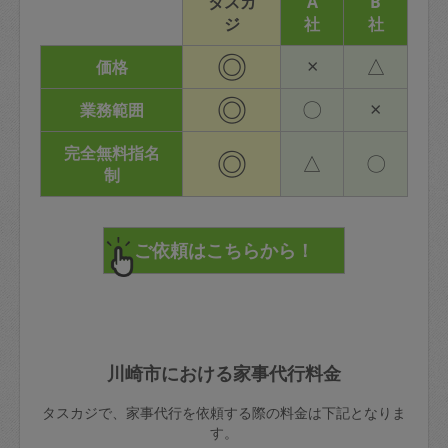
タスカ
A
B
ジ
社
社
◎
×
△
価格
◎
〇
×
業務範囲
完全無料指名
◎
△
〇
制
川崎市における家事代行料金
タスカジで、家事代行を依頼する際の料金は下記となりま
す。