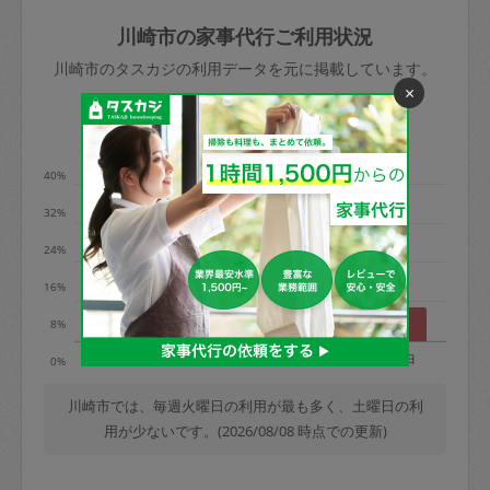
玉、など
きた場合は損害保険の対象外となるので
依頼者不在による当日キャンセル＝依頼
川崎市の家事代行ご利用状況
ご注意ください。
金額の100%＋交通費全額
川崎市のタスカジの利用データを元に掲載しています。
あわせてこちらも参照ください
：
初めて
×
利用します。注意しなくてはいけない点
※例：依頼日時／土曜日午前9時開始の場
利用の多い曜日は？
はありますか？
合、水曜日午前9時以降はキャンセル料が
発生
40%
水曜日9時〜金曜日9時まで＝依頼料金の
32%
50%
24%
金曜日9時～土曜日8時まで＝依頼金額の
100%
16%
土曜日8時〜実施時間＝依頼金額の100%
8%
＋交通費全額
月
火
水
木
金
土
日
0%
依頼者不在による当日キャンセル＝依頼
金額の100%＋交通費全額
川崎市では、毎週火曜日の利用が最も多く、土曜日の利
用が少ないです。(2026/08/08 時点での更新)
2. 定期契約キャンセル（定期契約のみ）