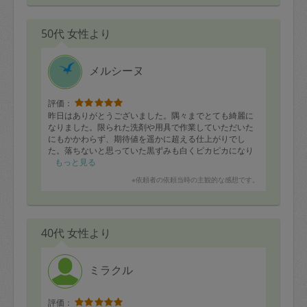
50代 女性より
メルシーヌ
評価：
昨日はありがとうございました。隅々までとても綺麗に
なりました。限られた洗剤や用具で作業していただいた
にもかかわらず、期待値を遥かに超える仕上がりでし
た。落ちないと思っていた黒ずみも白くピカピカになり
ました。
もっと見る
とても丁寧で、細かいところまで気づいてくださるお方
※依頼者の依頼当時の主観的な感想です。
です。またお願いしたいです。
40代 女性より
ミラクル
評価：