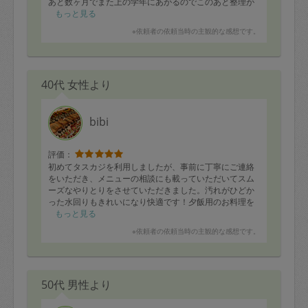
あと数ヶ月でまた上の学年にあがるのでこのあと整理が
やりやすくなりとても助かりました。
もっと見る
※依頼者の依頼当時の主観的な感想です。
他もいつも通り整理整頓され部屋がとてもスッキリしま
した！
また次回もよろしくお願いします♡
40代 女性より
bibi
評価：
初めてタスカジを利用しましたが、事前に丁寧にご連絡
をいただき、メニューの相談にも載っていただいてスム
ーズなやりとりをさせていただきました。汚れがひどか
った水回りもきれいになり快適です！夕飯用のお料理を
お願いさせていただきましたが、冷蔵庫にある野菜でさ
もっと見る
さっと美味しい一品を作っていただき感謝です。時間を
※依頼者の依頼当時の主観的な感想です。
過ぎてもご対応いただきありがとうございました。また
よろしくお願いいたします。
50代 男性より