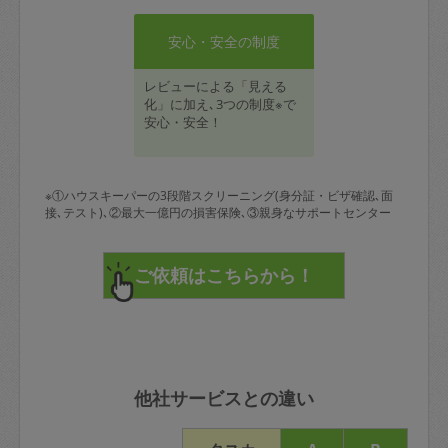
安心・安全の制度
レビューによる「見える
化」に加え､3つの制度※で
安心・安全！
※①ハウスキーパーの3段階スクリーニング(身分証・ビザ確認､面
接､テスト)､②最大一億円の損害保険､③親身なサポートセンター
他社サービスとの違い