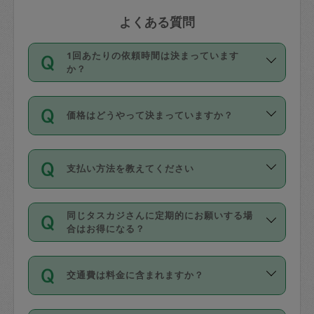
よくある質問
1回あたりの依頼時間は決まっています
か？
依頼1回につき3時間固定です。3時間を
価格はどうやって決まっていますか？
超えて依頼したい場合は、延長機能をご
利用ください。機能をご利用いただくに
11種類の価格帯の中からタスカジさん自
は、タスカジさんに事前に相談し、合意
支払い方法を教えてください
身が価格を選んで設定しています。
の上事前申請することが必要です。な
タスカジさんの価格設定には最初は制限
お、3時間を下回っても、値引き等はござ
お支払方法はクレジットカード（Visa／
があり、レビュー件数、レビューの平均
いません。
同じタスカジさんに定期的にお願いする場
Master／JCB／AMERICAN EXPRESS／
値、などで除々に設定可能な最高額が上
合はお得になる？
Diners Club）のみとなります。
がっていく仕組みになっています。
依頼には「スポット」と「定期（毎週｜
カード情報のご登録は、依頼リクエスト
交通費は料金に含まれますか？
隔週）」があり、「定期」の依頼は「ス
を行う際にご入力ください。プロフィー
ポット」よりお得な料金でご利用できま
ル登録時にはご入力いただかなくても大
交通費は依頼料金とは別途発生し、依頼