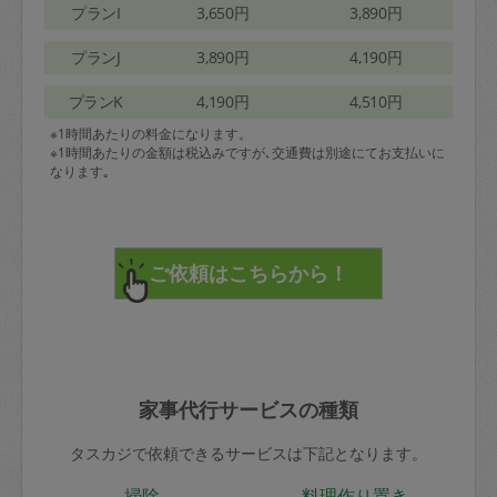
プランI
3,650円
3,890円
プランJ
3,890円
4,190円
プランK
4,190円
4,510円
※1時間あたりの料金になります。
※1時間あたりの金額は税込みですが､交通費は別途にてお支払いに
なります｡
家事代行サービスの種類
タスカジで依頼できるサービスは下記となります。
掃除
料理作り置き