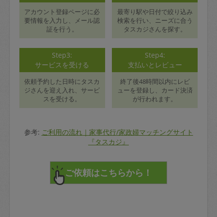
アカウント登録ページに必
最寄り駅や日付で絞り込み
要情報を入力し、メール認
検索を行い、ニーズに合う
証を行う。
タスカジさんを探す。
Step3:
Step4:
サービスを受ける
支払いとレビュー
依頼予約した日時にタスカ
終了後48時間以内にレビ
ジさんを迎え入れ、サービ
ューを登録し、カード決済
スを受ける。
が行われます。
参考:
ご利用の流れ｜家事代行/家政婦マッチングサイト
『タスカジ』