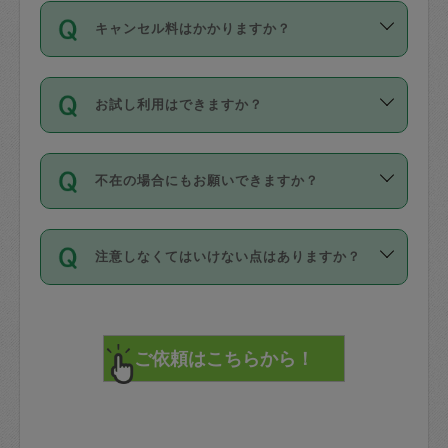
ご依頼は、現在を起点に3日後（72時間
濯、料理、作り置き、整理収納、買い物
のち、タスカジモニター宅にて３時間の
また外国人の方は英語しか話せない方、
キャンセル料はかかりますか？
以降）の日時から受付可能となっていま
です。作業中に物を壊したり、人にけが
現場トライアルを受け、合格したタスカ
日本語も話せる方など様々です。
す。
をさせたりした場合が対象で、補償金額
ジさんが活動されています。
キャンセル料には、以下の2種類がありま
ただし、72時間を切った直前の日程では
は対物1000万円、対人1億円が上限で
バックグラウンドや得意分野はプロフィ
お試し利用はできますか？
す。
タスカジさんへ「募集」をかけることが
す。
※テストセンターの講評は１件目のレビュ
ールに記載していますので、各自の得意
可能です。
ーとして記載されていますので依頼の際
分野を見極めて、目的に合わせてお仕事
「お試し利用」というメニューはありま
万が一損害が発生した場合は、その場の
に参考にしてください。
を依頼してください。
不在の場合にもお願いできますか？
せんが、「一回のみ」依頼を活用するこ
1. 直前キャンセル（定期、スポット契約
写真を撮り、
参考
：
【詳細】タスカジさんの登録に際
とによって、気に入ったタスカジさんを
共通）
タスカジサポートセンターまでご連絡く
して面接や教育は実施していますか？
不在の場合の作業はタスカジさんの同意
見つけることができます。
・タスカジさんのお仕事開始予定時間前
ださい。
注意しなくてはいけない点はありますか？
が必要です。数回の依頼ののち、タスカ
72時間を超える※と、以下のキャンセル
詳細FAQ：
損害賠償保険について教えて
ジさんと依頼者の間で十分な信頼関係が
まず、条件の合う気になるタスカジさ
料が発生します。
ください。
貴重品は紛失の際トラブルの元となるの
できたのち、タスカジさんに依頼してみ
ん、２・３人に「スポット」依頼をして
で、必ず鍵のかかるロッカーや金庫に入
てください。
みてください。
直前キャンセル料：
れて依頼者の責任の元管理するよう心掛
不在時に部屋に入るためにタスカジさん
その後、一番気に入ったタスカジさんに
72時間前〜24時間前＝依頼料金の50%
けてください。
に鍵を預ける必要がありますが、タスカ
「定期（毎週・隔週）」依頼をしてくだ
24時間前～1時間前＝依頼金額の100%
※パスポート、クレジットカード、銀行カ
ジさんが紛失した鍵によって二次的な損
さい。
1時間前〜実施時間＝依頼金額の100%＋
ード、5千円以上のアクセサリー、500円
害（たとえば、第三者の侵入など）が起
交通費全額