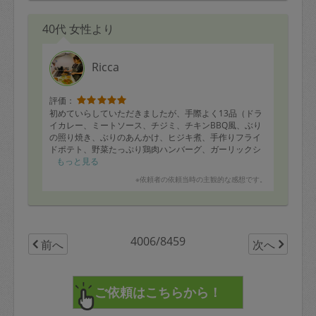
40代 女性より
Ricca
評価：
初めていらしていただきましたが、手際よく13品（ドラ
イカレー、ミートソース、チジミ、チキンBBQ風、ぶり
の照り焼き、ぶりのあんかけ、ヒジキ煮、手作りフライ
ドポテト、野菜たっぷり鶏肉ハンバーグ、ガーリックシ
ュリンプ、ミネストローネ、白菜の中華風スープ、当日
もっと見る
ランチ用のあんかけ丼）作ってくださりました！幼児と
※依頼者の依頼当時の主観的な感想です。
大人が食べられるものをとお願いしていましたが、あん
かけ丼は子供がパクパク、大きな口で食べてくれまし
た。普段野菜をほとんど食べてくればない1歳半の娘がパ
クパクピーマン入りの鶏肉ハンバーグを食べれくれたの
には感激でした。つまみ食いした麻婆豆腐は大人も子供
4006/8459
前へ
次へ
もおいしくいただける味でした。
まだ食べていないものもありますが、とても楽しみで
す。気持ちの良いご対応、本当にありがとうございまし
た。