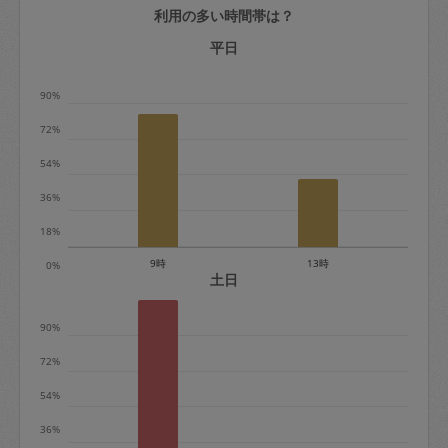
利用の多い時間帯は？
定期契約をキャンセルする場合、毎週定
期は月2回まで隔週定期は月1回までキャ
平日
ンセル料は発生しません。それ以上はキ
90%
ャンセル料が発生します。
72%
定期契約キャンセル料：
54%
・1回につき1,200円※
36%
・詳細ルールは、
こちら
を参照くださ
い。
18%
9時
13時
0%
※キャンセル料金の設定について：
土日
定期依頼1回（3時間）の金額とスポット
90%
1回（3時間）依頼した場合の金額の差額
相当で料金設定されています。
72%
54%
36%