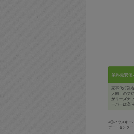
業界最安値水準
家事代行業
人同士の契約
がリーズナブ
ーパーは高時
※①ハウスキー
ポートセンター