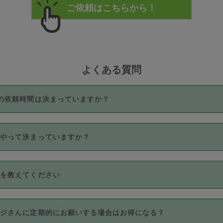
よくある質問
の依頼時間は決まっていますか？
つき3時間固定です。3時間を超えて依頼したい場合は、延長機能
うやって決まっていますか？
をご利用いただくには、タスカジさんに事前に相談し、合意の上事
。なお、3時間を下回っても、値引き等はございません。
価格帯の中からタスカジさん自身が価格を選んで設定しています。
法を教えてください
さんの価格設定には最初は制限があり、レビュー件数、レビューの
定可能な最高額が上がっていく仕組みになっています。
クレジットカード（Visa／Master／JCB／AMERICAN EXPRESS
カジさんに定期的にお願いする場合はお得になる？
のみとなります。