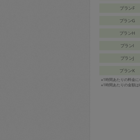
プランF
プランG
プランH
プランI
プランJ
プランK
※1時間あたりの料金
※1時間あたりの金額