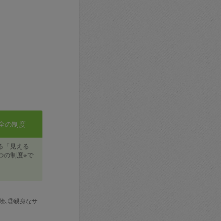
全の制度
る「見える
つの制度※で
険､③親身なサ