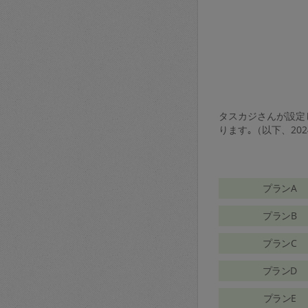
タスカジさんが設定し
ります｡（以下、20
プランA
プランB
プランC
プランD
プランE