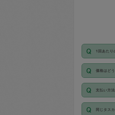
1回あたり
依頼1回に
価格はど
い。機能
が必要です
11種類の
支払い方
タスカジ
除々に設
お支払方法は
同じタス
Club）