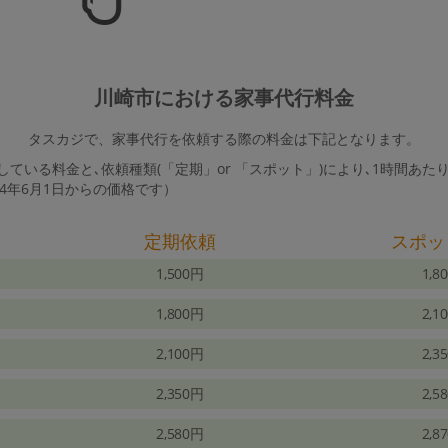
川崎市における家事代行料金
タスカジで、家事代行を依頼する際の料金は下記となります。
ている料金と､依頼種類(「定期」or 「スポット」)により､1時間あた
24年6月1日からの価格です）
定期依頼
スポッ
1,500円
1,8
1,800円
2,1
2,100円
2,3
2,350円
2,5
2,580円
2,8