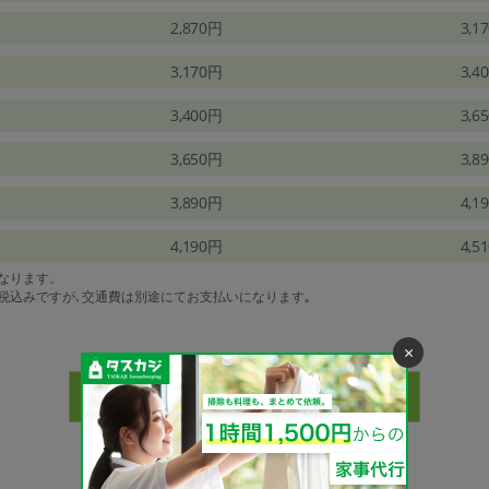
2,870円
3,1
3,170円
3,4
3,400円
3,6
3,650円
3,8
3,890円
4,1
4,190円
4,5
になります。
は税込みですが､交通費は別途にてお支払いになります｡
×