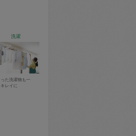
洗濯
まった洗濯物も一
にキレイに