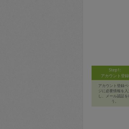
Step1:
アカウント登
アカウント登録ペ
ジに必要情報を入
し、メール認証を
う。