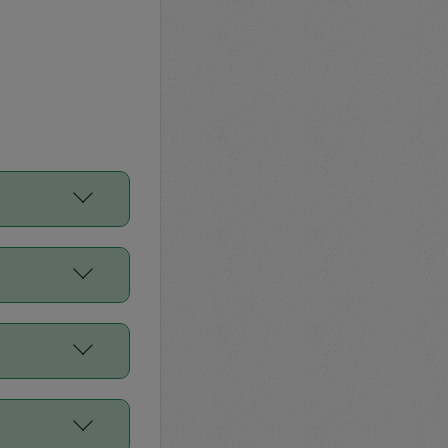
をご利用くださ
前申請すること
平均値、などで
／Diners