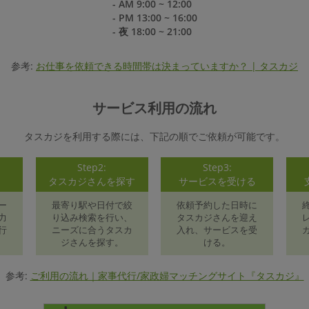
- AM 9:00 ~ 12:00
- PM 13:00 ~ 16:00
- 夜 18:00 ~ 21:00
参考:
お仕事を依頼できる時間帯は決まっていますか？ | タスカジ
サービス利用の流れ
タスカジを利用する際には、下記の順でご依頼が可能です。
Step2:
Step3:
録
タスカジさんを探す
サービスを受ける
ー
最寄り駅や日付で絞
依頼予約した日時に
力
り込み検索を行い、
タスカジさんを迎え
行
ニーズに合うタスカ
入れ、サービスを受
ジさんを探す。
ける。
参考:
ご利用の流れ｜家事代行/家政婦マッチングサイト『タスカジ』