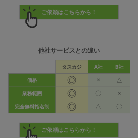
他社サービスとの違い
タスカジ
A社
B社
◎
×
△
価格
◎
〇
×
業務範囲
◎
△
〇
完全無料指名制