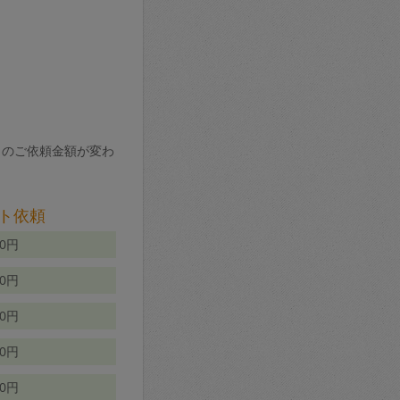
りのご依頼金額が変わ
ト依頼
00円
00円
50円
80円
70円