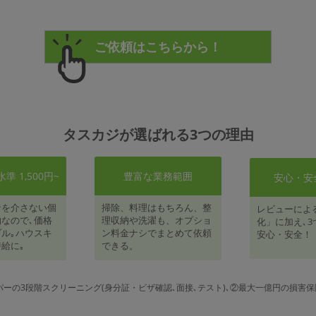
タスカジが選ばれる3つの理由
 1,500円~
豊富な業務範囲
安心・安
者を介さない個
掃除、料理はもちろん、整
レビューによ
なので､価格
理収納や洗濯も、オプショ
化」に加え､3
ル｡ハウスキ
ン料金ナシでまとめて依頼
安心・安全！
給に｡
できる。
パーの3段階スクリーニング(身分証・ビザ確認､面接､テスト)､②最大一億円の損害保