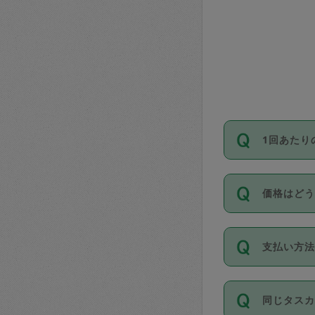
1回あたり
依頼1回に
価格はど
い。機能
が必要です
11種類の
支払い方
タスカジ
除々に設
お支払方法は
同じタス
Club）