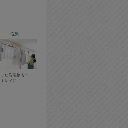
洗濯
まった洗濯物も一
にキレイに