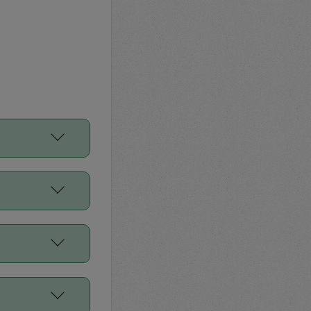
をご利用くださ
前申請すること
平均値、などで
／Diners