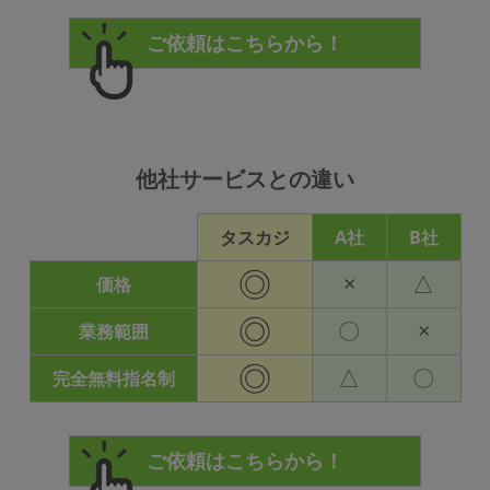
他社サービスとの違い
タスカジ
A社
B社
◎
×
△
価格
◎
〇
×
業務範囲
◎
△
〇
完全無料指名制