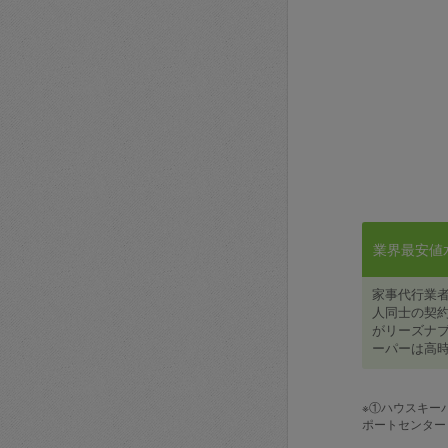
業界最安値水準
家事代行業
人同士の契約
がリーズナブ
ーパーは高時
※①ハウスキー
ポートセンター