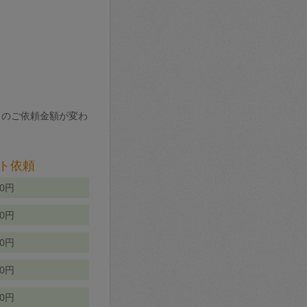
りのご依頼金額が変わ
ト依頼
00円
00円
50円
80円
70円