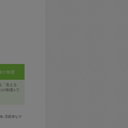
全の制度
る「見える
つの制度※で
険､③親身なサ