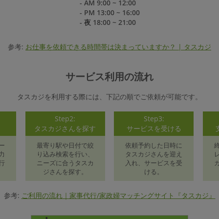
- AM 9:00 ~ 12:00
- PM 13:00 ~ 16:00
- 夜 18:00 ~ 21:00
参考:
お仕事を依頼できる時間帯は決まっていますか？ | タスカジ
サービス利用の流れ
タスカジを利用する際には、下記の順でご依頼が可能です。
Step2:
Step3:
録
タスカジさんを探す
サービスを受ける
ー
最寄り駅や日付で絞
依頼予約した日時に
力
り込み検索を行い、
タスカジさんを迎え
行
ニーズに合うタスカ
入れ、サービスを受
ジさんを探す。
ける。
参考:
ご利用の流れ｜家事代行/家政婦マッチングサイト『タスカジ』