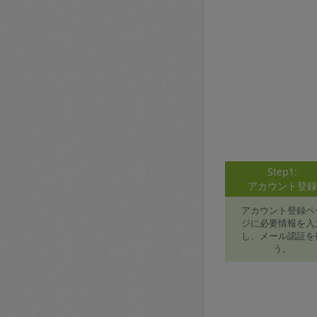
Step1:
アカウント登
アカウント登録ペ
ジに必要情報を入
し、メール認証を
う。