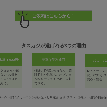
タスカジが選ばれる3つの理由
 1,500円~
豊富な業務範囲
安心・安
者を介さない個
掃除、料理はもちろん、整
レビューによ
なので､価格
理収納や洗濯も、オプショ
化」に加え､3
ル｡ハウスキ
ン料金ナシでまとめて依頼
安心・安全！
給に｡
できる。
パーの3段階スクリーニング(身分証・ビザ確認､面接､テスト)､②最大一億円の損害保