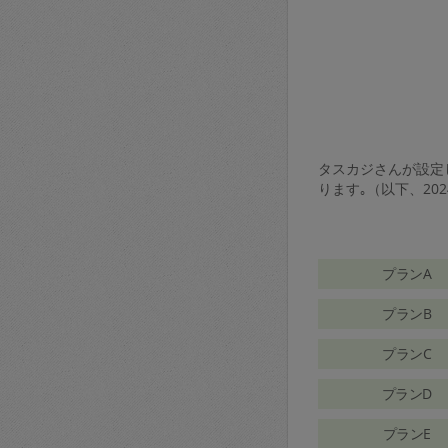
タスカジさんが設定し
ります｡（以下、20
プランA
プランB
プランC
プランD
プランE