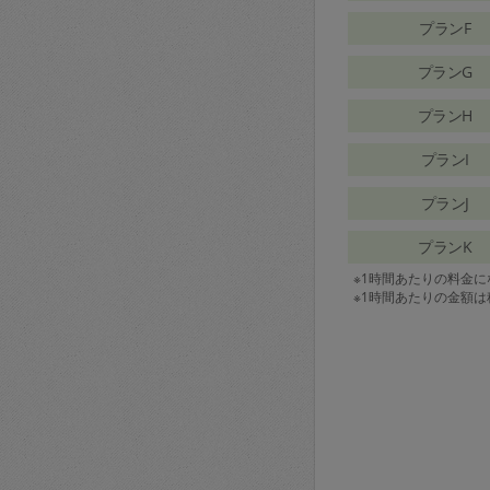
プランF
プランG
プランH
プランI
プランJ
プランK
※1時間あたりの料金
※1時間あたりの金額