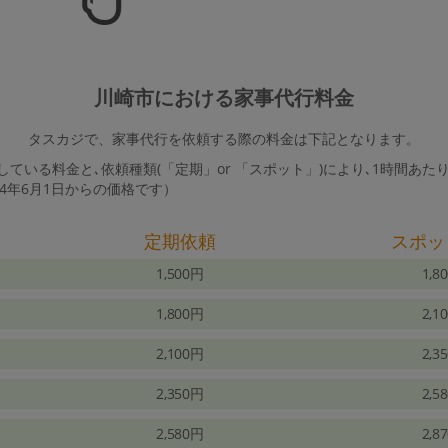
川崎市における家事代行料金
タスカジで、家事代行を依頼する際の料金は下記となります。
ている料金と､依頼種類(「定期」or 「スポット」)により､1時間あた
24年6月1日からの価格です）
定期依頼
スポッ
1,500円
1,8
1,800円
2,1
2,100円
2,3
2,350円
2,5
2,580円
2,8