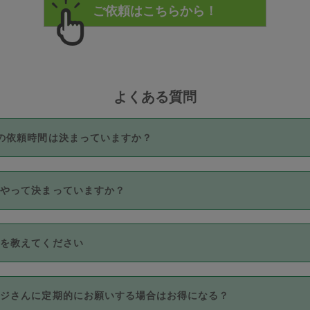
よくある質問
の依頼時間は決まっていますか？
つき3時間固定です。3時間を超えて依頼したい場合は、延長機能
うやって決まっていますか？
をご利用いただくには、タスカジさんに事前に相談し、合意の上事
。なお、3時間を下回っても、値引き等はございません。
価格帯の中からタスカジさん自身が価格を選んで設定しています。
法を教えてください
さんの価格設定には最初は制限があり、レビュー件数、レビューの
定可能な最高額が上がっていく仕組みになっています。
クレジットカード（Visa／Master／JCB／AMERICAN EXPRESS
カジさんに定期的にお願いする場合はお得になる？
のみとなります。