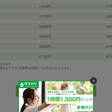
2,870円
3,1
3,170円
3,4
3,400円
3,6
3,650円
3,8
3,890円
4,1
4,190円
4,5
になります。
は税込みですが､交通費は別途にてお支払いになります｡
×