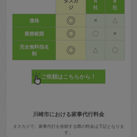
タスカ
A
B
ジ
社
社
◎
×
△
価格
◎
〇
×
業務範囲
完全無料指名
◎
△
〇
制
川崎市における家事代行料金
タスカジで、家事代行を依頼する際の料金は下記となりま
す。