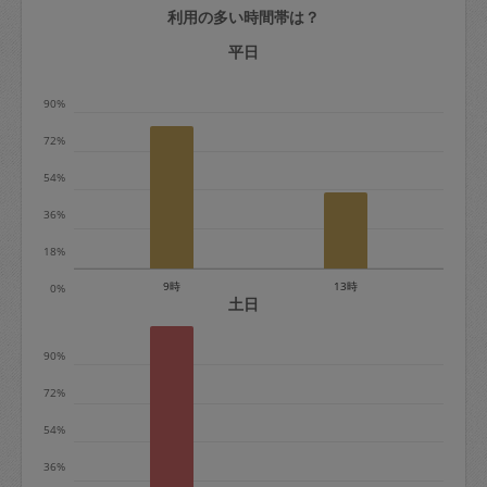
利用の多い時間帯は？
定期契約をキャンセルする場合、毎週定
期は月2回まで隔週定期は月1回までキャ
平日
ンセル料は発生しません。それ以上はキ
90%
ャンセル料が発生します。
72%
定期契約キャンセル料：
54%
・1回につき1,200円※
36%
・詳細ルールは、
こちら
を参照くださ
い。
18%
9時
13時
0%
※キャンセル料金の設定について：
土日
定期依頼1回（3時間）の金額とスポット
90%
1回（3時間）依頼した場合の金額の差額
相当で料金設定されています。
72%
54%
36%