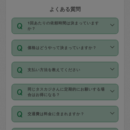
よくある質問
1回あたりの依頼時間は決まっています
か？
依頼1回につき3時間固定です。3時間を
価格はどうやって決まっていますか？
超えて依頼したい場合は、延長機能をご
利用ください。機能をご利用いただくに
11種類の価格帯の中からタスカジさん自
は、タスカジさんに事前に相談し、合意
支払い方法を教えてください
身が価格を選んで設定しています。
の上事前申請することが必要です。な
タスカジさんの価格設定には最初は制限
お、3時間を下回っても、値引き等はござ
お支払方法はクレジットカード（Visa／
があり、レビュー件数、レビューの平均
いません。
同じタスカジさんに定期的にお願いする場
Master／JCB／AMERICAN EXPRESS／
値、などで除々に設定可能な最高額が上
合はお得になる？
Diners Club）のみとなります。
がっていく仕組みになっています。
依頼には「スポット」と「定期（毎週｜
カード情報のご登録は、依頼リクエスト
交通費は料金に含まれますか？
隔週）」があり、「定期」の依頼は「ス
を行う際にご入力ください。プロフィー
ポット」よりお得な料金でご利用できま
ル登録時にはご入力いただかなくても大
交通費は依頼料金とは別途発生し、依頼