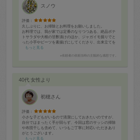
スノウ
評価：
久しぶりに、お掃除とお料理をお願いしました。
お料理では、我が家では定番のなりつつある、絶品ポテ
トサラダや大根の甘酢漬けのほか、ジャガイモ掘りでと
った小芋やビーツを素揚げにしてくださり、出来立てを
子どもたちといただき至福でした。ビーツの素揚げにメ
もっと見る
ープルシュガー、というのがまた新しくて絶妙のお味で
※依頼者の依頼当時の主観的な感想です。
した。いつも自分では考えつかない調理をしてくださ
り、豊かさが広がります。
梅酢からつくるスポーツドリンク、紫蘇の話など、いろ
いろ参考になるお話も楽しかったです。いつもありがと
40代 女性より
うございます。
初穂さん
評価：
小さな子どもがいるので清潔にしておきたいのですが、
自分ではまったく手が回らず、今回は窓のサッシの掃除
や布団干しも含めて、いつもご丁寧に対応いただきあり
がとうございます。
もっと見る