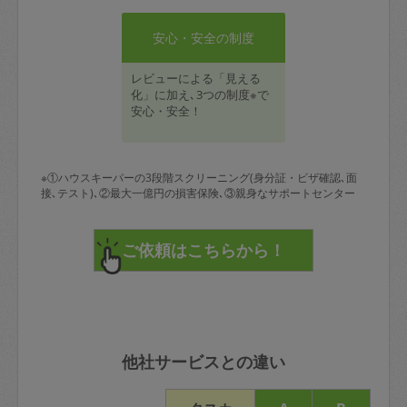
安心・安全の制度
レビューによる「見える
化」に加え､3つの制度※で
安心・安全！
※①ハウスキーパーの3段階スクリーニング(身分証・ビザ確認､面
接､テスト)､②最大一億円の損害保険､③親身なサポートセンター
他社サービスとの違い