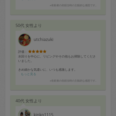
※依頼者の依頼当時の主観的な感想です。
50代 女性より
utchiazuki
評価：
水回りを中心に、リビングやその他もお掃除してくださ
いました。
きめ細かな気遣いに、いつも感激します。
また、どうぞよろしくお願い致します。
もっと見る
※依頼者の依頼当時の主観的な感想です。
40代 女性より
kinko1115