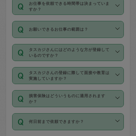
す。
丈夫です。
お仕事を依頼できる時間帯は決まっていま
料金のご請求と合わせてお支払いとなり
定期の最低利用回数は設けていない代わ
デビットカード・プリペイドカード（Vプ
すか？
ます。交通費の金額は「依頼の詳細」に
りに、一定数を超えたキャンセルは有償
リカ、au WALLETなど）
は支払にはご利
時間帯は3種類あります。いずれも１回あ
自動計算で表示されます。
でキャンセルすることが出来ます。
用いただけませんのでご注意ください。
お願いできるお仕事の範囲は？
たり３時間です。
銀行振込や現金払いも対応していませ
（例：毎週定期の場合は３回以上のキャ
ん。
掃除、整理収納、洗濯、買い物、料理、
・ＡＭ ９時～１２時
ンセルが有償（1200円、隔週定期の場合
なお、タスカジさんの交通費も、依頼料
タスカジさんにはどのような方が登録して
作り置きです。タスカジさんによってで
・ＰＭ １３時～１６時
いるのですか？
は２回以上のキャンセルが有償（1200
金のご請求と合わせてお支払いとなりま
きる仕事の範囲が異なりますので、依頼
・夜 １８時～２１時
円））
す。交通費の金額は「依頼の詳細」に自
主婦として長年の家事経験をお持ちの
する前にタスカジさんのプロフィールで
動計算で表示されます。
タスカジさんの登録に際して面接や教育は
方、栄養士・調理師といった資格者で保
確認してください。
開始時間を２時間前後変更することが可
実施していますか？
育園や学校の給食やレストランで料理関
基本的に、高所での作業や危険作業、屋
能です。依頼送信後、個別にタスカジさ
応募の際に、各自事務局との面接と説明
係の専門職に従事されていた方、日本で
外での作業は対象外です。
んにメッセージを送り調整してくださ
損害保険はどういうものに適用されます
を行っています。その後、身分証明書の
すでにハウスキーパーや英語の先生とし
か？
い。ただし、２時間を越えての調整はで
写真提出をしていただいています。外国
てお仕事をしているフィリピン出身の
きません。
依頼者とタスカジさんとの間でタスカジ
人の場合は在留カードで労働許可状況を
方、海外からの留学生、家事が好きな会
万が一、依頼した時間帯と作業時間が１
何日前まで依頼できますか？
を通して成立した作業時間内での作業に
確認しています。タスカジさんトレーニ
社員など様々なバックグラウンドの方が
時間も被らない場合、損害保険の対象外
適用されます。作業範囲は、掃除、洗
ング動画を使ったセルフトレーニングの
登録しています。
となりますので、ご注意ください。