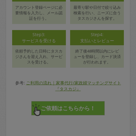
アカウント登録ページに必
最寄り駅や日付で絞り込み
要情報を入力し、メール認
検索を行い、ニーズに合う
証を行う。
タスカジさんを探す。
Step3:
Step4:
サービスを受ける
支払いとレビュー
依頼予約した日時にタスカ
終了後48時間以内にレビ
ジさんを迎え入れ、サービ
ューを登録し、カード決済
スを受ける。
が行われます。
参考:
ご利用の流れ｜家事代行/家政婦マッチングサイト
『タスカジ』