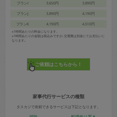
プランI
3,650円
3,890円
プランJ
3,890円
4,190円
プランK
4,190円
4,510円
※1時間あたりの料金になります。
※1時間あたりの金額は税込みですが､交通費は別途にてお支払いに
なります｡
家事代行サービスの種類
タスカジで依頼できるサービスは下記となります。
掃除
料理作り置き