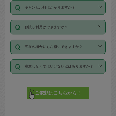
ご依頼は、現在を起点に3日後（72時間
濯、料理、作り置き、整理収納、買い物
のち、タスカジモニター宅にて３時間の
また外国人の方は英語しか話せない方、
キャンセル料はかかりますか？
以降）の日時から受付可能となっていま
です。作業中に物を壊したり、人にけが
現場トライアルを受け、合格したタスカ
日本語も話せる方など様々です。
す。
をさせたりした場合が対象で、補償金額
ジさんが活動されています。
キャンセル料には、以下の2種類がありま
ただし、72時間を切った直前の日程では
は対物1000万円、対人1億円が上限で
バックグラウンドや得意分野はプロフィ
お試し利用はできますか？
す。
タスカジさんへ「募集」をかけることが
す。
※テストセンターの講評は１件目のレビュ
ールに記載していますので、各自の得意
可能です。
ーとして記載されていますので依頼の際
分野を見極めて、目的に合わせてお仕事
「お試し利用」というメニューはありま
万が一損害が発生した場合は、その場の
に参考にしてください。
を依頼してください。
不在の場合にもお願いできますか？
せんが、「一回のみ」依頼を活用するこ
1. 直前キャンセル（定期、スポット契約
写真を撮り、
参考
：
【詳細】タスカジさんの登録に際
とによって、気に入ったタスカジさんを
共通）
タスカジサポートセンターまでご連絡く
して面接や教育は実施していますか？
不在の場合の作業はタスカジさんの同意
見つけることができます。
・タスカジさんのお仕事開始予定時間前
ださい。
注意しなくてはいけない点はありますか？
が必要です。数回の依頼ののち、タスカ
72時間を超える※と、以下のキャンセル
詳細FAQ：
損害賠償保険について教えて
ジさんと依頼者の間で十分な信頼関係が
まず、条件の合う気になるタスカジさ
料が発生します。
ください。
貴重品は紛失の際トラブルの元となるの
できたのち、タスカジさんに依頼してみ
ん、２・３人に「スポット」依頼をして
で、必ず鍵のかかるロッカーや金庫に入
てください。
みてください。
直前キャンセル料：
れて依頼者の責任の元管理するよう心掛
不在時に部屋に入るためにタスカジさん
その後、一番気に入ったタスカジさんに
72時間前〜24時間前＝依頼料金の50%
けてください。
に鍵を預ける必要がありますが、タスカ
「定期（毎週・隔週）」依頼をしてくだ
24時間前～1時間前＝依頼金額の100%
※パスポート、クレジットカード、銀行カ
ジさんが紛失した鍵によって二次的な損
さい。
1時間前〜実施時間＝依頼金額の100%＋
ード、5千円以上のアクセサリー、500円
害（たとえば、第三者の侵入など）が起
交通費全額