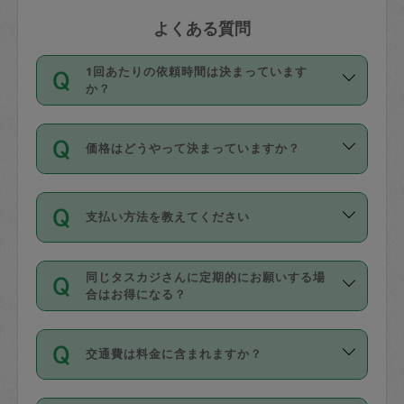
よくある質問
1回あたりの依頼時間は決まっています
か？
依頼1回につき3時間固定です。3時間を
価格はどうやって決まっていますか？
超えて依頼したい場合は、延長機能をご
利用ください。機能をご利用いただくに
11種類の価格帯の中からタスカジさん自
は、タスカジさんに事前に相談し、合意
支払い方法を教えてください
身が価格を選んで設定しています。
の上事前申請することが必要です。な
タスカジさんの価格設定には最初は制限
お、3時間を下回っても、値引き等はござ
お支払方法はクレジットカード（Visa／
があり、レビュー件数、レビューの平均
いません。
同じタスカジさんに定期的にお願いする場
Master／JCB／AMERICAN EXPRESS／
値、などで除々に設定可能な最高額が上
合はお得になる？
Diners Club）のみとなります。
がっていく仕組みになっています。
依頼には「スポット」と「定期（毎週｜
カード情報のご登録は、依頼リクエスト
交通費は料金に含まれますか？
隔週）」があり、「定期」の依頼は「ス
を行う際にご入力ください。プロフィー
ポット」よりお得な料金でご利用できま
ル登録時にはご入力いただかなくても大
交通費は依頼料金とは別途発生し、依頼