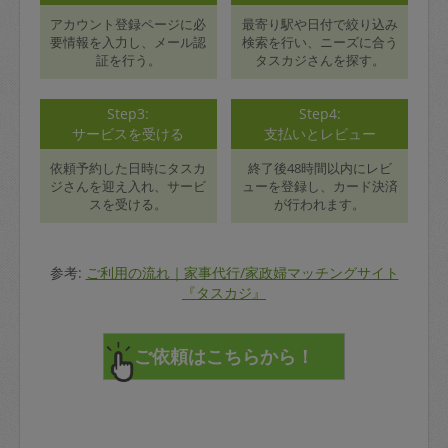
アカウント登録ページに必
最寄り駅や日付で絞り込み
要情報を入力し、メール認
検索を行い、ニーズに合う
証を行う。
タスカジさんを探す。
Step3:
Step4:
サービスを受ける
支払いとレビュー
依頼予約した日時にタスカ
終了後48時間以内にレビ
ジさんを迎え入れ、サービ
ューを登録し、カード決済
スを受ける。
が行われます。
参考:
ご利用の流れ｜家事代行/家政婦マッチングサイト
『タスカジ』