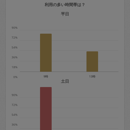
利用の多い時間帯は？
定期契約をキャンセルする場合、毎週定
期は月2回まで隔週定期は月1回までキャ
平日
ンセル料は発生しません。それ以上はキ
90%
ャンセル料が発生します。
72%
定期契約キャンセル料：
54%
・1回につき1,200円※
36%
・詳細ルールは、
こちら
を参照くださ
い。
18%
9時
13時
0%
※キャンセル料金の設定について：
土日
定期依頼1回（3時間）の金額とスポット
90%
1回（3時間）依頼した場合の金額の差額
相当で料金設定されています。
72%
54%
36%