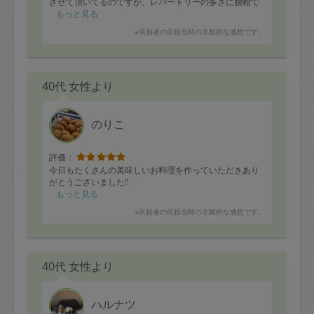
させて頂いてるのですが、レパートリーの多さに脱帽で
す。
もっと見る
12〜13品作って頂きました。張り切って沢山お願いする
※依頼者の依頼当時の主観的な感想です。
と、食べきれなくなってしまうため、腹8分目程度にお願
いしました！
それでも、時折こちらの要望を聞いて下さったり、提案
をして下さり、飽きずに食べられる量で作ってもらいま
40代 女性より
した！
毎回とても美味しく頂かせてもらっています。最後に、
シンク周りやキッチン周りまで綺麗にしていただき、と
ても感謝しております！
のりこ
また次回も宜しくお願い致します！
評価：
今日もたくさんの美味しいお料理を作っていただきあり
がとうございました‼︎
もっと見る
※依頼者の依頼当時の主観的な感想です。
40代 女性より
ハルナツ