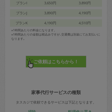
プランI
3,650円
3,890円
プランJ
3,890円
4,190円
プランK
4,190円
4,510円
※1時間あたりの料金になります。
※1時間あたりの金額は税込みですが､交通費は別途にてお支払いに
なります｡
家事代行サービスの種類
タスカジで依頼できるサービスは下記となります。
掃除
料理作り置き