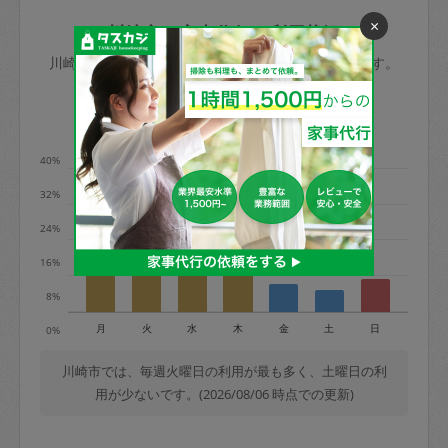
玉、など
きた場合は損害保険の対象外となるので
×
依頼者不在による当日キャンセル＝依頼
川崎市の家事代行ご利用状況
ご注意ください。
金額の100%＋交通費全額
川崎市のタスカジの利用データを元に掲載しています。
あわせてこちらも参照ください
：
初めて
利用します。注意しなくてはいけない点
※例：依頼日時／土曜日午前9時開始の場
利用の多い曜日は？
はありますか？
合、水曜日午前9時以降はキャンセル料が
発生
40%
水曜日9時〜金曜日9時まで＝依頼料金の
32%
50%
24%
金曜日9時～土曜日8時まで＝依頼金額の
100%
16%
土曜日8時〜実施時間＝依頼金額の100%
8%
＋交通費全額
月
火
水
木
金
土
日
0%
依頼者不在による当日キャンセル＝依頼
金額の100%＋交通費全額
川崎市では、毎週火曜日の利用が最も多く、土曜日の利
用が少ないです。(2026/08/06 時点での更新)
2. 定期契約キャンセル（定期契約のみ）