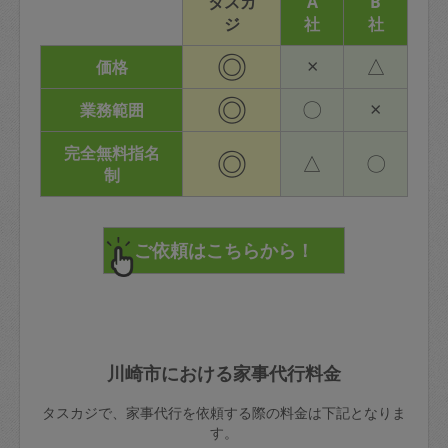
タスカ
A
B
ジ
社
社
◎
×
△
価格
◎
〇
×
業務範囲
完全無料指名
◎
△
〇
制
川崎市における家事代行料金
タスカジで、家事代行を依頼する際の料金は下記となりま
す。