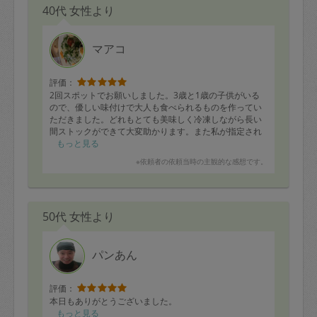
40代 女性より
マアコ
評価：
2回スポットでお願いしました。3歳と1歳の子供がいる
ので、優しい味付けで大人も食べられるものを作ってい
ただきました。どれもとても美味しく冷凍しながら長い
間ストックができて大変助かります。また私が指定され
た食材を用意し忘れていた際も、適宜ある食材で臨機応
もっと見る
変に調理して下さいました。最後には散らかった冷蔵庫
※依頼者の依頼当時の主観的な感想です。
の中まで整頓して下さり感動しました。とても優しく感
じの良い方で安心してお任せできます！
50代 女性より
パンあん
評価：
本日もありがとうございました。
もっと見る