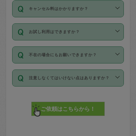
ご依頼は、現在を起点に3日後（72時間
濯、料理、作り置き、整理収納、買い物
のち、タスカジモニター宅にて３時間の
また外国人の方は英語しか話せない方、
キャンセル料はかかりますか？
以降）の日時から受付可能となっていま
です。作業中に物を壊したり、人にけが
現場トライアルを受け、合格したタスカ
日本語も話せる方など様々です。
す。
をさせたりした場合が対象で、補償金額
ジさんが活動されています。
キャンセル料には、以下の2種類がありま
ただし、72時間を切った直前の日程では
は対物1000万円、対人1億円が上限で
バックグラウンドや得意分野はプロフィ
お試し利用はできますか？
す。
タスカジさんへ「募集」をかけることが
す。
※テストセンターの講評は１件目のレビュ
ールに記載していますので、各自の得意
可能です。
ーとして記載されていますので依頼の際
分野を見極めて、目的に合わせてお仕事
「お試し利用」というメニューはありま
万が一損害が発生した場合は、その場の
に参考にしてください。
を依頼してください。
不在の場合にもお願いできますか？
せんが、「一回のみ」依頼を活用するこ
1. 直前キャンセル（定期、スポット契約
写真を撮り、
参考
：
【詳細】タスカジさんの登録に際
とによって、気に入ったタスカジさんを
共通）
タスカジサポートセンターまでご連絡く
して面接や教育は実施していますか？
不在の場合の作業はタスカジさんの同意
見つけることができます。
・タスカジさんのお仕事開始予定時間前
ださい。
注意しなくてはいけない点はありますか？
が必要です。数回の依頼ののち、タスカ
72時間を超える※と、以下のキャンセル
詳細FAQ：
損害賠償保険について教えて
ジさんと依頼者の間で十分な信頼関係が
まず、条件の合う気になるタスカジさ
料が発生します。
ください。
貴重品は紛失の際トラブルの元となるの
できたのち、タスカジさんに依頼してみ
ん、２・３人に「スポット」依頼をして
で、必ず鍵のかかるロッカーや金庫に入
てください。
みてください。
直前キャンセル料：
れて依頼者の責任の元管理するよう心掛
不在時に部屋に入るためにタスカジさん
その後、一番気に入ったタスカジさんに
72時間前〜24時間前＝依頼料金の50%
けてください。
に鍵を預ける必要がありますが、タスカ
「定期（毎週・隔週）」依頼をしてくだ
24時間前～1時間前＝依頼金額の100%
※パスポート、クレジットカード、銀行カ
ジさんが紛失した鍵によって二次的な損
さい。
1時間前〜実施時間＝依頼金額の100%＋
ード、5千円以上のアクセサリー、500円
害（たとえば、第三者の侵入など）が起
交通費全額