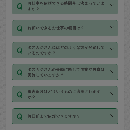
す。
丈夫です。
お仕事を依頼できる時間帯は決まっていま
料金のご請求と合わせてお支払いとなり
定期の最低利用回数は設けていない代わ
デビットカード・プリペイドカード（Vプ
すか？
ます。交通費の金額は「依頼の詳細」に
りに、一定数を超えたキャンセルは有償
リカ、au WALLETなど）
は支払にはご利
時間帯は3種類あります。いずれも１回あ
自動計算で表示されます。
でキャンセルすることが出来ます。
用いただけませんのでご注意ください。
お願いできるお仕事の範囲は？
たり３時間です。
銀行振込や現金払いも対応していませ
（例：毎週定期の場合は３回以上のキャ
ん。
掃除、整理収納、洗濯、買い物、料理、
・ＡＭ ９時～１２時
ンセルが有償（1200円、隔週定期の場合
なお、タスカジさんの交通費も、依頼料
タスカジさんにはどのような方が登録して
作り置きです。タスカジさんによってで
・ＰＭ １３時～１６時
いるのですか？
は２回以上のキャンセルが有償（1200
金のご請求と合わせてお支払いとなりま
きる仕事の範囲が異なりますので、依頼
・夜 １８時～２１時
円））
す。交通費の金額は「依頼の詳細」に自
主婦として長年の家事経験をお持ちの
する前にタスカジさんのプロフィールで
動計算で表示されます。
タスカジさんの登録に際して面接や教育は
方、栄養士・調理師といった資格者で保
確認してください。
開始時間を２時間前後変更することが可
実施していますか？
育園や学校の給食やレストランで料理関
基本的に、高所での作業や危険作業、屋
能です。依頼送信後、個別にタスカジさ
応募の際に、各自事務局との面接と説明
係の専門職に従事されていた方、日本で
外での作業は対象外です。
んにメッセージを送り調整してくださ
損害保険はどういうものに適用されます
を行っています。その後、身分証明書の
すでにハウスキーパーや英語の先生とし
か？
い。ただし、２時間を越えての調整はで
写真提出をしていただいています。外国
てお仕事をしているフィリピン出身の
きません。
依頼者とタスカジさんとの間でタスカジ
人の場合は在留カードで労働許可状況を
方、海外からの留学生、家事が好きな会
万が一、依頼した時間帯と作業時間が１
何日前まで依頼できますか？
を通して成立した作業時間内での作業に
確認しています。タスカジさんトレーニ
社員など様々なバックグラウンドの方が
時間も被らない場合、損害保険の対象外
適用されます。作業範囲は、掃除、洗
ング動画を使ったセルフトレーニングの
登録しています。
となりますので、ご注意ください。