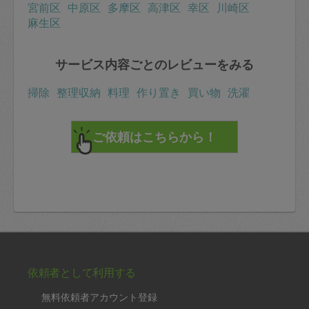
宮前区
中原区
多摩区
高津区
幸区
川崎区
麻生区
サービス内容ごとのレビューをみる
掃除
整理収納
料理
作り置き
買い物
洗濯
依頼者として利用する
無料依頼者アカウント登録