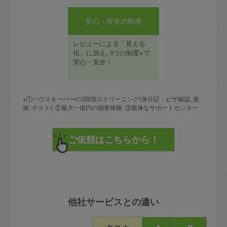
安心・安全の制度
レビューによる「見える
化」に加え､3つの制度※で
安心・安全！
※①ハウスキーパーの3段階スクリーニング(身分証・ビザ確認､面
接､テスト)､②最大一億円の損害保険､③親身なサポートセンター
他社サービスとの違い