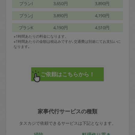
プランI
3,650円
3,890円
プランJ
3,890円
4,190円
プランK
4,190円
4,510円
※1時間あたりの料金になります。
※1時間あたりの金額は税込みですが､交通費は別途にてお支払いに
なります｡
家事代行サービスの種類
タスカジで依頼できるサービスは下記となります。
掃除
料理作り置き