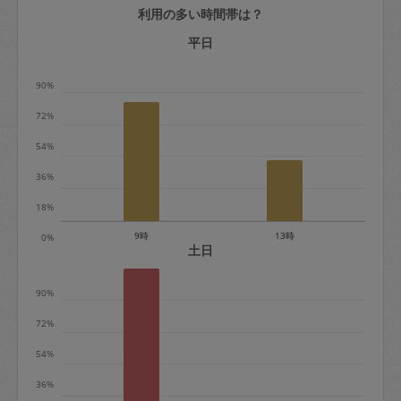
利用の多い時間帯は？
定期契約をキャンセルする場合、毎週定
期は月2回まで隔週定期は月1回までキャ
平日
ンセル料は発生しません。それ以上はキ
90%
ャンセル料が発生します。
72%
定期契約キャンセル料：
54%
・1回につき1,200円※
36%
・詳細ルールは、
こちら
を参照くださ
い。
18%
9時
13時
0%
※キャンセル料金の設定について：
土日
定期依頼1回（3時間）の金額とスポット
90%
1回（3時間）依頼した場合の金額の差額
相当で料金設定されています。
72%
54%
36%