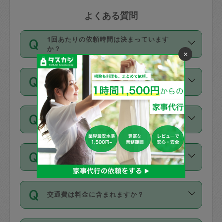
よくある質問
1回あたりの依頼時間は決まっています
か？
×
依頼1回につき3時間固定です。3時間を
価格はどうやって決まっていますか？
超えて依頼したい場合は、延長機能をご
利用ください。機能をご利用いただくに
11種類の価格帯の中からタスカジさん自
は、タスカジさんに事前に相談し、合意
支払い方法を教えてください
身が価格を選んで設定しています。
の上事前申請することが必要です。な
タスカジさんの価格設定には最初は制限
お、3時間を下回っても、値引き等はござ
お支払方法はクレジットカード（Visa／
があり、レビュー件数、レビューの平均
いません。
同じタスカジさんに定期的にお願いする場
Master／JCB／AMERICAN EXPRESS／
値、などで除々に設定可能な最高額が上
合はお得になる？
Diners Club）のみとなります。
がっていく仕組みになっています。
依頼には「スポット」と「定期（毎週｜
カード情報のご登録は、依頼リクエスト
交通費は料金に含まれますか？
隔週）」があり、「定期」の依頼は「ス
を行う際にご入力ください。プロフィー
ポット」よりお得な料金でご利用できま
ル登録時にはご入力いただかなくても大
交通費は依頼料金とは別途発生し、依頼