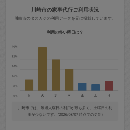
玉、など
きた場合は損害保険の対象外となるので
依頼者不在による当日キャンセル＝依頼
川崎市の家事代行ご利用状況
ご注意ください。
金額の100%＋交通費全額
川崎市のタスカジの利用データを元に掲載しています。
あわせてこちらも参照ください
：
初めて
利用します。注意しなくてはいけない点
※例：依頼日時／土曜日午前9時開始の場
利用の多い曜日は？
はありますか？
合、水曜日午前9時以降はキャンセル料が
発生
40%
水曜日9時〜金曜日9時まで＝依頼料金の
32%
50%
24%
金曜日9時～土曜日8時まで＝依頼金額の
100%
16%
土曜日8時〜実施時間＝依頼金額の100%
8%
＋交通費全額
月
火
水
木
金
土
日
0%
依頼者不在による当日キャンセル＝依頼
金額の100%＋交通費全額
川崎市では、毎週火曜日の利用が最も多く、土曜日の利
用が少ないです。(2026/08/07 時点での更新)
2. 定期契約キャンセル（定期契約のみ）