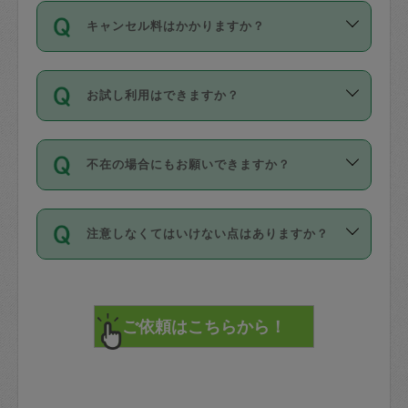
ご依頼は、現在を起点に3日後（72時間
濯、料理、作り置き、整理収納、買い物
のち、タスカジモニター宅にて３時間の
また外国人の方は英語しか話せない方、
キャンセル料はかかりますか？
以降）の日時から受付可能となっていま
です。作業中に物を壊したり、人にけが
現場トライアルを受け、合格したタスカ
日本語も話せる方など様々です。
す。
をさせたりした場合が対象で、補償金額
ジさんが活動されています。
キャンセル料には、以下の2種類がありま
ただし、72時間を切った直前の日程では
は対物1000万円、対人1億円が上限で
バックグラウンドや得意分野はプロフィ
お試し利用はできますか？
す。
タスカジさんへ「募集」をかけることが
す。
※テストセンターの講評は１件目のレビュ
ールに記載していますので、各自の得意
可能です。
ーとして記載されていますので依頼の際
分野を見極めて、目的に合わせてお仕事
「お試し利用」というメニューはありま
万が一損害が発生した場合は、その場の
に参考にしてください。
を依頼してください。
不在の場合にもお願いできますか？
せんが、「一回のみ」依頼を活用するこ
1. 直前キャンセル（定期、スポット契約
写真を撮り、
参考
：
【詳細】タスカジさんの登録に際
とによって、気に入ったタスカジさんを
共通）
タスカジサポートセンターまでご連絡く
して面接や教育は実施していますか？
不在の場合の作業はタスカジさんの同意
見つけることができます。
・タスカジさんのお仕事開始予定時間前
ださい。
注意しなくてはいけない点はありますか？
が必要です。数回の依頼ののち、タスカ
72時間を超える※と、以下のキャンセル
詳細FAQ：
損害賠償保険について教えて
ジさんと依頼者の間で十分な信頼関係が
まず、条件の合う気になるタスカジさ
料が発生します。
ください。
貴重品は紛失の際トラブルの元となるの
できたのち、タスカジさんに依頼してみ
ん、２・３人に「スポット」依頼をして
で、必ず鍵のかかるロッカーや金庫に入
てください。
みてください。
直前キャンセル料：
れて依頼者の責任の元管理するよう心掛
不在時に部屋に入るためにタスカジさん
その後、一番気に入ったタスカジさんに
72時間前〜24時間前＝依頼料金の50%
けてください。
に鍵を預ける必要がありますが、タスカ
「定期（毎週・隔週）」依頼をしてくだ
24時間前～1時間前＝依頼金額の100%
※パスポート、クレジットカード、銀行カ
ジさんが紛失した鍵によって二次的な損
さい。
1時間前〜実施時間＝依頼金額の100%＋
ード、5千円以上のアクセサリー、500円
害（たとえば、第三者の侵入など）が起
交通費全額