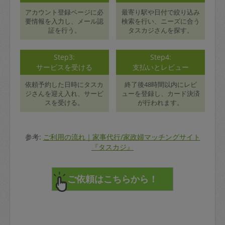
アカウント登録ページに必
最寄り駅や日付で絞り込み
要情報を入力し、メール認
検索を行い、ニーズに合う
証を行う。
タスカジさんを探す。
Step3:
Step4:
サービスを受ける
支払いとレビュー
依頼予約した日時にタスカ
終了後48時間以内にレビ
ジさんを迎え入れ、サービ
ューを登録し、カード決済
スを受ける。
が行われます。
参考:
ご利用の流れ｜家事代行/家政婦マッチングサイト
『タスカジ』