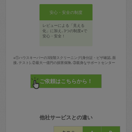
安心・安全の制度
レビューによる「見える
化」に加え､3つの制度※で
安心・安全！
※①ハウスキーパーの3段階スクリーニング(身分証・ビザ確認､面
接､テスト)､②最大一億円の損害保険､③親身なサポートセンター
他社サービスとの違い