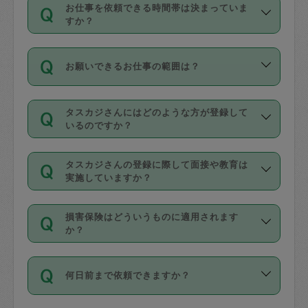
す。
丈夫です。
お仕事を依頼できる時間帯は決まっていま
料金のご請求と合わせてお支払いとなり
定期の最低利用回数は設けていない代わ
デビットカード・プリペイドカード（Vプ
すか？
ます。交通費の金額は「依頼の詳細」に
りに、一定数を超えたキャンセルは有償
リカ、au WALLETなど）
は支払にはご利
時間帯は3種類あります。いずれも１回あ
自動計算で表示されます。
でキャンセルすることが出来ます。
用いただけませんのでご注意ください。
お願いできるお仕事の範囲は？
たり３時間です。
銀行振込や現金払いも対応していませ
（例：毎週定期の場合は３回以上のキャ
ん。
掃除、整理収納、洗濯、買い物、料理、
・ＡＭ ９時～１２時
ンセルが有償（1200円、隔週定期の場合
なお、タスカジさんの交通費も、依頼料
タスカジさんにはどのような方が登録して
作り置きです。タスカジさんによってで
・ＰＭ １３時～１６時
いるのですか？
は２回以上のキャンセルが有償（1200
金のご請求と合わせてお支払いとなりま
きる仕事の範囲が異なりますので、依頼
・夜 １８時～２１時
円））
す。交通費の金額は「依頼の詳細」に自
主婦として長年の家事経験をお持ちの
する前にタスカジさんのプロフィールで
動計算で表示されます。
タスカジさんの登録に際して面接や教育は
方、栄養士・調理師といった資格者で保
確認してください。
開始時間を２時間前後変更することが可
実施していますか？
育園や学校の給食やレストランで料理関
基本的に、高所での作業や危険作業、屋
能です。依頼送信後、個別にタスカジさ
応募の際に、各自事務局との面接と説明
係の専門職に従事されていた方、日本で
外での作業は対象外です。
んにメッセージを送り調整してくださ
損害保険はどういうものに適用されます
を行っています。その後、身分証明書の
すでにハウスキーパーや英語の先生とし
か？
い。ただし、２時間を越えての調整はで
写真提出をしていただいています。外国
てお仕事をしているフィリピン出身の
きません。
依頼者とタスカジさんとの間でタスカジ
人の場合は在留カードで労働許可状況を
方、海外からの留学生、家事が好きな会
万が一、依頼した時間帯と作業時間が１
何日前まで依頼できますか？
を通して成立した作業時間内での作業に
確認しています。タスカジさんトレーニ
社員など様々なバックグラウンドの方が
時間も被らない場合、損害保険の対象外
適用されます。作業範囲は、掃除、洗
ング動画を使ったセルフトレーニングの
登録しています。
となりますので、ご注意ください。