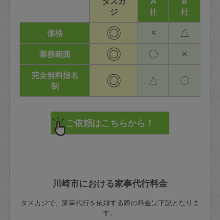
タスカ
A
B
ジ
社
社
◎
×
△
価格
◎
〇
×
業務範囲
完全無料指名
◎
△
〇
制
川崎市における家事代行料金
タスカジで、家事代行を依頼する際の料金は下記となりま
す。