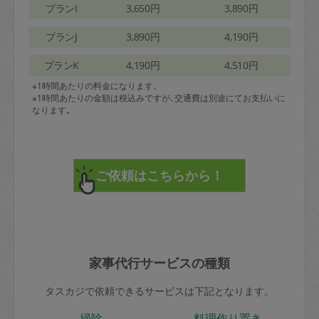
プランI
3,650円
3,890円
プランJ
3,890円
4,190円
プランK
4,190円
4,510円
※1時間あたりの料金になります。
※1時間あたりの金額は税込みですが､交通費は別途にてお支払いに
なります｡
家事代行サービスの種類
タスカジで依頼できるサービスは下記となります。
掃除
料理作り置き