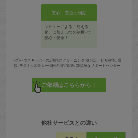
安心・安全の制度
レビューによる「見える
化」に加え､3つの制度※で
安心・安全！
※①ハウスキーパーの3段階スクリーニング(身分証・ビザ確認､面
接､テスト)､②最大一億円の損害保険､③親身なサポートセンター
他社サービスとの違い