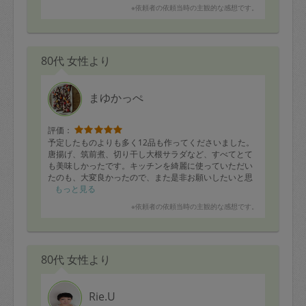
※依頼者の依頼当時の主観的な感想です。
80代 女性より
まゆかっぺ
評価：
予定したものよりも多く12品も作ってくださいました。
唐揚げ、筑前煮、切り干し大根サラダなど、すべてとて
も美味しかったです。キッチンを綺麗に使っていただい
たのも、大変良かったので、また是非お願いしたいと思
っています！
もっと見る
※依頼者の依頼当時の主観的な感想です。
80代 女性より
Rie.U