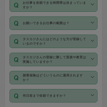
す。
丈夫です。
お仕事を依頼できる時間帯は決まっていま
料金のご請求と合わせてお支払いとなり
定期の最低利用回数は設けていない代わ
デビットカード・プリペイドカード（Vプ
すか？
ます。交通費の金額は「依頼の詳細」に
りに、一定数を超えたキャンセルは有償
リカ、au WALLETなど）
は支払にはご利
時間帯は3種類あります。いずれも１回あ
自動計算で表示されます。
でキャンセルすることが出来ます。
用いただけませんのでご注意ください。
お願いできるお仕事の範囲は？
たり３時間です。
銀行振込や現金払いも対応していませ
（例：毎週定期の場合は３回以上のキャ
ん。
掃除、整理収納、洗濯、買い物、料理、
・ＡＭ ９時～１２時
ンセルが有償（1200円、隔週定期の場合
なお、タスカジさんの交通費も、依頼料
タスカジさんにはどのような方が登録して
作り置きです。タスカジさんによってで
・ＰＭ １３時～１６時
いるのですか？
は２回以上のキャンセルが有償（1200
金のご請求と合わせてお支払いとなりま
きる仕事の範囲が異なりますので、依頼
・夜 １８時～２１時
円））
す。交通費の金額は「依頼の詳細」に自
主婦として長年の家事経験をお持ちの
する前にタスカジさんのプロフィールで
動計算で表示されます。
タスカジさんの登録に際して面接や教育は
方、栄養士・調理師といった資格者で保
確認してください。
開始時間を２時間前後変更することが可
実施していますか？
育園や学校の給食やレストランで料理関
基本的に、高所での作業や危険作業、屋
能です。依頼送信後、個別にタスカジさ
応募の際に、各自事務局との面接と説明
係の専門職に従事されていた方、日本で
外での作業は対象外です。
んにメッセージを送り調整してくださ
損害保険はどういうものに適用されます
を行っています。その後、身分証明書の
すでにハウスキーパーや英語の先生とし
か？
い。ただし、２時間を越えての調整はで
写真提出をしていただいています。外国
てお仕事をしているフィリピン出身の
きません。
依頼者とタスカジさんとの間でタスカジ
人の場合は在留カードで労働許可状況を
方、海外からの留学生、家事が好きな会
万が一、依頼した時間帯と作業時間が１
何日前まで依頼できますか？
を通して成立した作業時間内での作業に
確認しています。タスカジさんトレーニ
社員など様々なバックグラウンドの方が
時間も被らない場合、損害保険の対象外
適用されます。作業範囲は、掃除、洗
ング動画を使ったセルフトレーニングの
登録しています。
となりますので、ご注意ください。