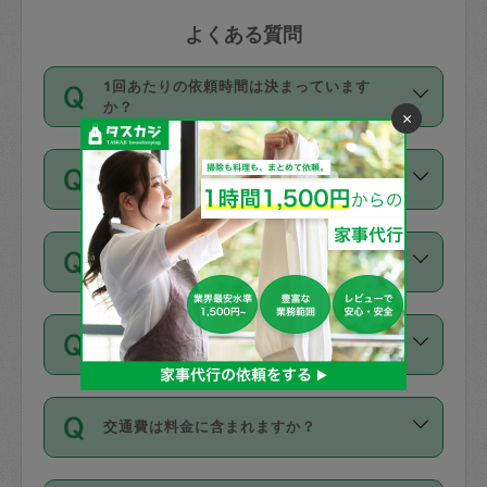
よくある質問
1回あたりの依頼時間は決まっています
か？
×
依頼1回につき3時間固定です。3時間を
価格はどうやって決まっていますか？
超えて依頼したい場合は、延長機能をご
利用ください。機能をご利用いただくに
11種類の価格帯の中からタスカジさん自
は、タスカジさんに事前に相談し、合意
支払い方法を教えてください
身が価格を選んで設定しています。
の上事前申請することが必要です。な
タスカジさんの価格設定には最初は制限
お、3時間を下回っても、値引き等はござ
お支払方法はクレジットカード（Visa／
があり、レビュー件数、レビューの平均
いません。
同じタスカジさんに定期的にお願いする場
Master／JCB／AMERICAN EXPRESS／
値、などで除々に設定可能な最高額が上
合はお得になる？
Diners Club）のみとなります。
がっていく仕組みになっています。
依頼には「スポット」と「定期（毎週｜
カード情報のご登録は、依頼リクエスト
交通費は料金に含まれますか？
隔週）」があり、「定期」の依頼は「ス
を行う際にご入力ください。プロフィー
ポット」よりお得な料金でご利用できま
ル登録時にはご入力いただかなくても大
交通費は依頼料金とは別途発生し、依頼