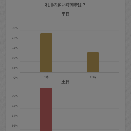
利用の多い時間帯は？
定期契約をキャンセルする場合、毎週定
期は月2回まで隔週定期は月1回までキャ
平日
ンセル料は発生しません。それ以上はキ
90%
ャンセル料が発生します。
72%
定期契約キャンセル料：
54%
・1回につき1,200円※
36%
・詳細ルールは、
こちら
を参照くださ
い。
18%
9時
13時
0%
※キャンセル料金の設定について：
土日
定期依頼1回（3時間）の金額とスポット
90%
1回（3時間）依頼した場合の金額の差額
相当で料金設定されています。
72%
54%
36%