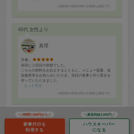
※依頼者の依頼当時の主観的な感想です。
40代 女性より
真理
評価：
前回に２回目の依頼でした。
こちらの材料をお伝えするとともに、メニュー提案、追
加食材等をお知らせいただき、当日の食事と作り置きを
作っていただきました。
もっと見る
味付けがちょうど良い塩梅なのと、お野菜のサイズ感が
※依頼者の依頼当時の主観的な感想です。
小さめに整えてあり子供も食べやすいのがありがたいで
す。
前回はお肉料理が多かったので今回はお魚をお願いしま
＼1時間1,500円から／
＼最高時給3,000円／
30代 女性より
したが、カレイの煮付け美味しかったです。
家事代行を
ハウスキーパー
利用する
になる
おぐもぐら