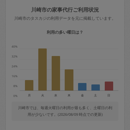
玉、など
きた場合は損害保険の対象外となるので
依頼者不在による当日キャンセル＝依頼
川崎市の家事代行ご利用状況
ご注意ください。
金額の100%＋交通費全額
川崎市のタスカジの利用データを元に掲載しています。
あわせてこちらも参照ください
：
初めて
利用します。注意しなくてはいけない点
※例：依頼日時／土曜日午前9時開始の場
利用の多い曜日は？
はありますか？
合、水曜日午前9時以降はキャンセル料が
発生
40%
水曜日9時〜金曜日9時まで＝依頼料金の
32%
50%
24%
金曜日9時～土曜日8時まで＝依頼金額の
100%
16%
土曜日8時〜実施時間＝依頼金額の100%
8%
＋交通費全額
月
火
水
木
金
土
日
0%
依頼者不在による当日キャンセル＝依頼
金額の100%＋交通費全額
川崎市では、毎週火曜日の利用が最も多く、土曜日の利
用が少ないです。(2026/08/09 時点での更新)
2. 定期契約キャンセル（定期契約のみ）