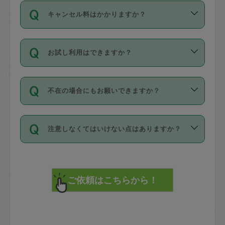
ご依頼は、現在を起点に3日後（72時間
濯、料理、作り置き、整理収納、買い物
のち、タスカジモニター宅にて３時間の
また外国人の方は英語しか話せない方、
キャンセル料はかかりますか？
以降）の日時から受付可能となっていま
です。作業中に物を壊したり、人にけが
現場トライアルを受け、合格したタスカ
日本語も話せる方など様々です。
す。
をさせたりした場合が対象で、補償金額
ジさんが活動されています。
キャンセル料には、以下の2種類がありま
ただし、72時間を切った直前の日程では
は対物1000万円、対人1億円が上限で
バックグラウンドや得意分野はプロフィ
お試し利用はできますか？
す。
タスカジさんへ「募集」をかけることが
す。
※テストセンターの講評は１件目のレビュ
ールに記載していますので、各自の得意
可能です。
ーとして記載されていますので依頼の際
分野を見極めて、目的に合わせてお仕事
「お試し利用」というメニューはありま
万が一損害が発生した場合は、その場の
に参考にしてください。
を依頼してください。
不在の場合にもお願いできますか？
せんが、「一回のみ」依頼を活用するこ
1. 直前キャンセル（定期、スポット契約
写真を撮り、
参考
：
【詳細】タスカジさんの登録に際
とによって、気に入ったタスカジさんを
共通）
タスカジサポートセンターまでご連絡く
して面接や教育は実施していますか？
不在の場合の作業はタスカジさんの同意
見つけることができます。
・タスカジさんのお仕事開始予定時間前
ださい。
注意しなくてはいけない点はありますか？
が必要です。数回の依頼ののち、タスカ
72時間を超える※と、以下のキャンセル
詳細FAQ：
損害賠償保険について教えて
ジさんと依頼者の間で十分な信頼関係が
まず、条件の合う気になるタスカジさ
料が発生します。
ください。
貴重品は紛失の際トラブルの元となるの
できたのち、タスカジさんに依頼してみ
ん、２・３人に「スポット」依頼をして
で、必ず鍵のかかるロッカーや金庫に入
てください。
みてください。
直前キャンセル料：
れて依頼者の責任の元管理するよう心掛
不在時に部屋に入るためにタスカジさん
その後、一番気に入ったタスカジさんに
72時間前〜24時間前＝依頼料金の50%
けてください。
に鍵を預ける必要がありますが、タスカ
「定期（毎週・隔週）」依頼をしてくだ
24時間前～1時間前＝依頼金額の100%
※パスポート、クレジットカード、銀行カ
ジさんが紛失した鍵によって二次的な損
さい。
1時間前〜実施時間＝依頼金額の100%＋
ード、5千円以上のアクセサリー、500円
害（たとえば、第三者の侵入など）が起
交通費全額