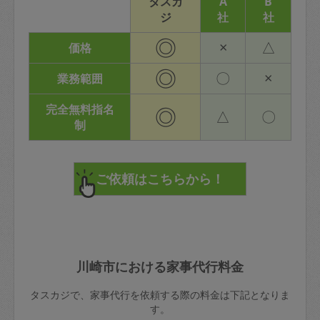
タスカ
A
B
ジ
社
社
◎
×
△
価格
◎
〇
×
業務範囲
完全無料指名
◎
△
〇
制
川崎市における家事代行料金
タスカジで、家事代行を依頼する際の料金は下記となりま
す。