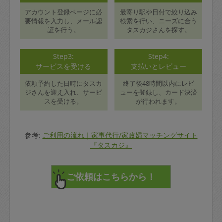
アカウント登録ページに必
最寄り駅や日付で絞り込み
要情報を入力し、メール認
検索を行い、ニーズに合う
証を行う。
タスカジさんを探す。
Step3:
Step4:
サービスを受ける
支払いとレビュー
依頼予約した日時にタスカ
終了後48時間以内にレビ
ジさんを迎え入れ、サービ
ューを登録し、カード決済
スを受ける。
が行われます。
参考:
ご利用の流れ｜家事代行/家政婦マッチングサイト
『タスカジ』