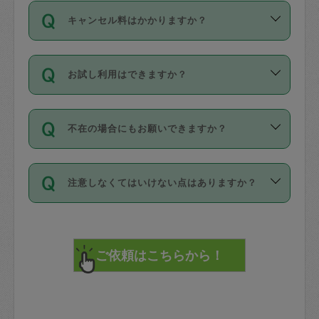
ご依頼は、現在を起点に3日後（72時間
濯、料理、作り置き、整理収納、買い物
のち、タスカジモニター宅にて３時間の
また外国人の方は英語しか話せない方、
キャンセル料はかかりますか？
以降）の日時から受付可能となっていま
です。作業中に物を壊したり、人にけが
現場トライアルを受け、合格したタスカ
日本語も話せる方など様々です。
す。
をさせたりした場合が対象で、補償金額
ジさんが活動されています。
キャンセル料には、以下の2種類がありま
ただし、72時間を切った直前の日程では
は対物1000万円、対人1億円が上限で
バックグラウンドや得意分野はプロフィ
お試し利用はできますか？
す。
タスカジさんへ「募集」をかけることが
す。
※テストセンターの講評は１件目のレビュ
ールに記載していますので、各自の得意
可能です。
ーとして記載されていますので依頼の際
分野を見極めて、目的に合わせてお仕事
「お試し利用」というメニューはありま
万が一損害が発生した場合は、その場の
に参考にしてください。
を依頼してください。
不在の場合にもお願いできますか？
せんが、「一回のみ」依頼を活用するこ
1. 直前キャンセル（定期、スポット契約
写真を撮り、
参考
：
【詳細】タスカジさんの登録に際
とによって、気に入ったタスカジさんを
共通）
タスカジサポートセンターまでご連絡く
して面接や教育は実施していますか？
不在の場合の作業はタスカジさんの同意
見つけることができます。
・タスカジさんのお仕事開始予定時間前
ださい。
注意しなくてはいけない点はありますか？
が必要です。数回の依頼ののち、タスカ
72時間を超える※と、以下のキャンセル
詳細FAQ：
損害賠償保険について教えて
ジさんと依頼者の間で十分な信頼関係が
まず、条件の合う気になるタスカジさ
料が発生します。
ください。
貴重品は紛失の際トラブルの元となるの
できたのち、タスカジさんに依頼してみ
ん、２・３人に「スポット」依頼をして
で、必ず鍵のかかるロッカーや金庫に入
てください。
みてください。
直前キャンセル料：
れて依頼者の責任の元管理するよう心掛
不在時に部屋に入るためにタスカジさん
その後、一番気に入ったタスカジさんに
72時間前〜24時間前＝依頼料金の50%
けてください。
に鍵を預ける必要がありますが、タスカ
「定期（毎週・隔週）」依頼をしてくだ
24時間前～1時間前＝依頼金額の100%
※パスポート、クレジットカード、銀行カ
ジさんが紛失した鍵によって二次的な損
さい。
1時間前〜実施時間＝依頼金額の100%＋
ード、5千円以上のアクセサリー、500円
害（たとえば、第三者の侵入など）が起
交通費全額