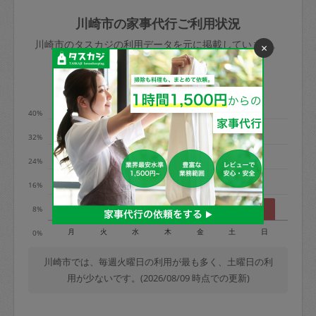
玉、など
きた場合は損害保険の対象外となるので
依頼者不在による当日キャンセル＝依頼
川崎市の家事代行ご利用状況
ご注意ください。
金額の100%＋交通費全額
川崎市のタスカジの利用データを元に掲載しています。
×
あわせてこちらも参照ください
：
初めて
利用します。注意しなくてはいけない点
※例：依頼日時／土曜日午前9時開始の場
利用の多い曜日は？
はありますか？
合、水曜日午前9時以降はキャンセル料が
発生
40%
水曜日9時〜金曜日9時まで＝依頼料金の
32%
50%
24%
金曜日9時～土曜日8時まで＝依頼金額の
100%
16%
土曜日8時〜実施時間＝依頼金額の100%
8%
＋交通費全額
月
火
水
木
金
土
日
0%
依頼者不在による当日キャンセル＝依頼
金額の100%＋交通費全額
川崎市では、毎週火曜日の利用が最も多く、土曜日の利
用が少ないです。(2026/08/09 時点での更新)
2. 定期契約キャンセル（定期契約のみ）