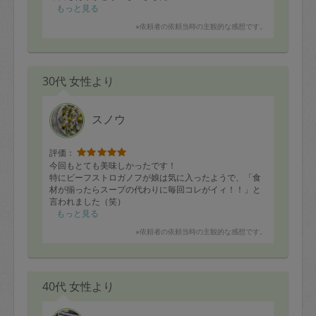
もっと見る
※依頼者の依頼当時の主観的な感想です。
30代 女性より
スノウ
評価：
今回もとても美味しかったです！
特にビーフストロガノフが娘は気に入ったようで、「食
材が揃ったらスープの代わりに毎回コレがイィ！！」と
言われました（笑）
あとコールラビのオリーブオイル漬け（？）もとても美
もっと見る
味しかったです。毎回珍しい食材に対してもレパートリ
※依頼者の依頼当時の主観的な感想です。
ーが豊富で脱帽です。
40代 女性より