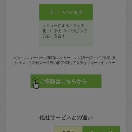
安心・安全の制度
レビューによる「見える
化」に加え､3つの制度※で
安心・安全！
※①ハウスキーパーの3段階スクリーニング(身分証・ビザ確認､面
接､テスト)､②最大一億円の損害保険､③親身なサポートセンター
他社サービスとの違い