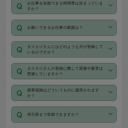
す。
丈夫です。
お仕事を依頼できる時間帯は決まっていま
料金のご請求と合わせてお支払いとなり
定期の最低利用回数は設けていない代わ
デビットカード・プリペイドカード（Vプ
すか？
ます。交通費の金額は「依頼の詳細」に
りに、一定数を超えたキャンセルは有償
リカ、au WALLETなど）
は支払にはご利
時間帯は3種類あります。いずれも１回あ
自動計算で表示されます。
でキャンセルすることが出来ます。
用いただけませんのでご注意ください。
お願いできるお仕事の範囲は？
たり３時間です。
銀行振込や現金払いも対応していませ
（例：毎週定期の場合は３回以上のキャ
ん。
掃除、整理収納、洗濯、買い物、料理、
・ＡＭ ９時～１２時
ンセルが有償（1200円、隔週定期の場合
なお、タスカジさんの交通費も、依頼料
タスカジさんにはどのような方が登録して
作り置きです。タスカジさんによってで
・ＰＭ １３時～１６時
いるのですか？
は２回以上のキャンセルが有償（1200
金のご請求と合わせてお支払いとなりま
きる仕事の範囲が異なりますので、依頼
・夜 １８時～２１時
円））
す。交通費の金額は「依頼の詳細」に自
主婦として長年の家事経験をお持ちの
する前にタスカジさんのプロフィールで
動計算で表示されます。
タスカジさんの登録に際して面接や教育は
方、栄養士・調理師といった資格者で保
確認してください。
開始時間を２時間前後変更することが可
実施していますか？
育園や学校の給食やレストランで料理関
基本的に、高所での作業や危険作業、屋
能です。依頼送信後、個別にタスカジさ
応募の際に、各自事務局との面接と説明
係の専門職に従事されていた方、日本で
外での作業は対象外です。
んにメッセージを送り調整してくださ
損害保険はどういうものに適用されます
を行っています。その後、身分証明書の
すでにハウスキーパーや英語の先生とし
か？
い。ただし、２時間を越えての調整はで
写真提出をしていただいています。外国
てお仕事をしているフィリピン出身の
きません。
依頼者とタスカジさんとの間でタスカジ
人の場合は在留カードで労働許可状況を
方、海外からの留学生、家事が好きな会
万が一、依頼した時間帯と作業時間が１
何日前まで依頼できますか？
を通して成立した作業時間内での作業に
確認しています。タスカジさんトレーニ
社員など様々なバックグラウンドの方が
時間も被らない場合、損害保険の対象外
適用されます。作業範囲は、掃除、洗
ング動画を使ったセルフトレーニングの
登録しています。
となりますので、ご注意ください。