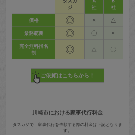
タスカ
A
B
ジ
社
社
◎
×
△
価格
◎
〇
×
業務範囲
完全無料指名
◎
△
〇
制
川崎市における家事代行料金
タスカジで、家事代行を依頼する際の料金は下記となりま
す。