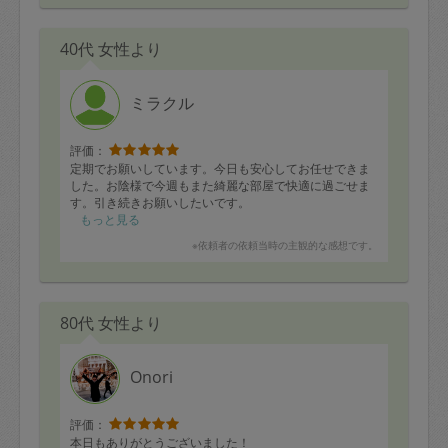
族の長年の好き嫌いも直していただける気がしました。
片付け含めて時間過ぎまで本当に一生懸命ありがとうご
40代 女性より
ざいました。
お人柄も爽やかで素晴らしかったです。
ミラクル
評価：
定期でお願いしています。今日も安心してお任せできま
した。お陰様で今週もまた綺麗な部屋で快適に過ごせま
す。引き続きお願いしたいです。
もっと見る
※依頼者の依頼当時の主観的な感想です。
80代 女性より
Onori
評価：
本日もありがとうございました！