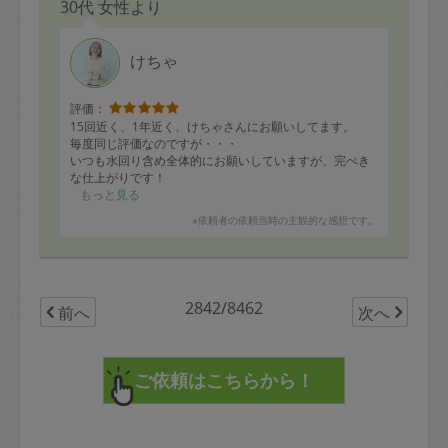
30代 女性より
けちゃ
評価：
15回近く、1年近く、けちゃさんにお願いしてます。
毎度同じ評価なのですが・・・
いつも水回り含め全体的にお願いしていますが、完ぺき
な仕上がりです！
床をしっかり拭いて頂いているので、きれいな状態が長
もっと見る
く続きます。水回りはピカピカです！
※依頼者の依頼当時の主観的な感想です。
浴槽は分解して隅々まできれいにしてくれます！
しっかりヒアリングしてくれ、信頼できる方です。毎回
いろんなことに気づいて相談してくれます！
非常におすすめできるタスカジさんです！
今後も末永くお願いします！！
2842/8462
前へ
次へ