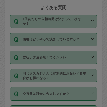
よくある質問
1回あたりの依頼時間は決まっています
か？
依頼1回につき3時間固定です。3時間を
価格はどうやって決まっていますか？
超えて依頼したい場合は、延長機能をご
利用ください。機能をご利用いただくに
11種類の価格帯の中からタスカジさん自
は、タスカジさんに事前に相談し、合意
支払い方法を教えてください
身が価格を選んで設定しています。
の上事前申請することが必要です。な
タスカジさんの価格設定には最初は制限
お、3時間を下回っても、値引き等はござ
お支払方法はクレジットカード（Visa／
があり、レビュー件数、レビューの平均
いません。
同じタスカジさんに定期的にお願いする場
Master／JCB／AMERICAN EXPRESS／
値、などで除々に設定可能な最高額が上
合はお得になる？
Diners Club）のみとなります。
がっていく仕組みになっています。
依頼には「スポット」と「定期（毎週｜
カード情報のご登録は、依頼リクエスト
交通費は料金に含まれますか？
隔週）」があり、「定期」の依頼は「ス
を行う際にご入力ください。プロフィー
ポット」よりお得な料金でご利用できま
ル登録時にはご入力いただかなくても大
交通費は依頼料金とは別途発生し、依頼