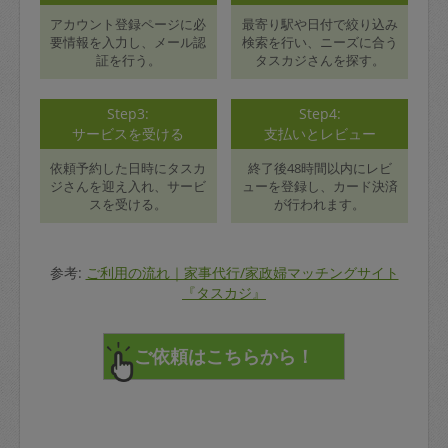
アカウント登録ページに必
最寄り駅や日付で絞り込み
要情報を入力し、メール認
検索を行い、ニーズに合う
証を行う。
タスカジさんを探す。
Step3:
Step4:
サービスを受ける
支払いとレビュー
依頼予約した日時にタスカ
終了後48時間以内にレビ
ジさんを迎え入れ、サービ
ューを登録し、カード決済
スを受ける。
が行われます。
参考:
ご利用の流れ｜家事代行/家政婦マッチングサイト
『タスカジ』