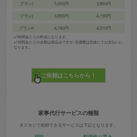
プランI
3,650円
3,890円
プランJ
3,890円
4,190円
プランK
4,190円
4,510円
※1時間あたりの料金になります。
※1時間あたりの金額は税込みですが､交通費は別途にてお支払いに
なります｡
家事代行サービスの種類
タスカジで依頼できるサービスは下記となります。
掃除
料理作り置き