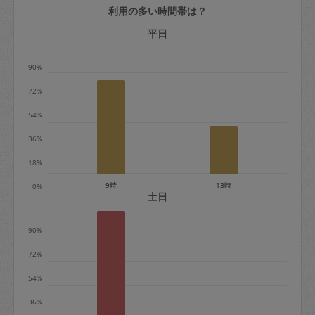
利用の多い時間帯は？
定期契約をキャンセルする場合、毎週定
期は月2回まで隔週定期は月1回までキャ
平日
ンセル料は発生しません。それ以上はキ
90%
ャンセル料が発生します。
72%
定期契約キャンセル料：
54%
・1回につき1,200円※
36%
・詳細ルールは、
こちら
を参照くださ
い。
18%
9時
13時
0%
※キャンセル料金の設定について：
土日
定期依頼1回（3時間）の金額とスポット
90%
1回（3時間）依頼した場合の金額の差額
相当で料金設定されています。
72%
54%
36%