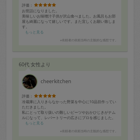
評価：
お世話になりました。
美味しいお味噌汁子供が沢山食べました。お風呂もお部
屋も綺麗になって嬉しいです。また宜しくお願い致しま
す。
もっと見る
※依頼者の依頼当時の主観的な感想です。
60代 女性より
cheerkitchen
評価：
冷蔵庫に入りきらなかった野菜を中心に10品目作ってい
ただきました。
私にとって取り扱いの難しいビーツやおかひじきがナム
ルになって、レパートリーの広さにプロを感じました。
魚嫌いの家族が、たらの煮物を絶賛していたので、料理
もっと見る
はなにより腕なんだという現実を教えていただきまし
※依頼者の依頼当時の主観的な感想です。
た。
とにかく全て美味しかったので、時々お願いしたら、家