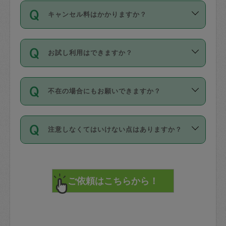
ご依頼は、現在を起点に3日後（72時間
濯、料理、作り置き、整理収納、買い物
のち、タスカジモニター宅にて３時間の
また外国人の方は英語しか話せない方、
キャンセル料はかかりますか？
以降）の日時から受付可能となっていま
です。作業中に物を壊したり、人にけが
現場トライアルを受け、合格したタスカ
日本語も話せる方など様々です。
す。
をさせたりした場合が対象で、補償金額
ジさんが活動されています。
キャンセル料には、以下の2種類がありま
ただし、72時間を切った直前の日程では
は対物1000万円、対人1億円が上限で
バックグラウンドや得意分野はプロフィ
お試し利用はできますか？
す。
タスカジさんへ「募集」をかけることが
す。
※テストセンターの講評は１件目のレビュ
ールに記載していますので、各自の得意
可能です。
ーとして記載されていますので依頼の際
分野を見極めて、目的に合わせてお仕事
「お試し利用」というメニューはありま
万が一損害が発生した場合は、その場の
に参考にしてください。
を依頼してください。
不在の場合にもお願いできますか？
せんが、「一回のみ」依頼を活用するこ
1. 直前キャンセル（定期、スポット契約
写真を撮り、
参考
：
【詳細】タスカジさんの登録に際
とによって、気に入ったタスカジさんを
共通）
タスカジサポートセンターまでご連絡く
して面接や教育は実施していますか？
不在の場合の作業はタスカジさんの同意
見つけることができます。
・タスカジさんのお仕事開始予定時間前
ださい。
注意しなくてはいけない点はありますか？
が必要です。数回の依頼ののち、タスカ
72時間を超える※と、以下のキャンセル
詳細FAQ：
損害賠償保険について教えて
ジさんと依頼者の間で十分な信頼関係が
まず、条件の合う気になるタスカジさ
料が発生します。
ください。
貴重品は紛失の際トラブルの元となるの
できたのち、タスカジさんに依頼してみ
ん、２・３人に「スポット」依頼をして
で、必ず鍵のかかるロッカーや金庫に入
てください。
みてください。
直前キャンセル料：
れて依頼者の責任の元管理するよう心掛
不在時に部屋に入るためにタスカジさん
その後、一番気に入ったタスカジさんに
72時間前〜24時間前＝依頼料金の50%
けてください。
に鍵を預ける必要がありますが、タスカ
「定期（毎週・隔週）」依頼をしてくだ
24時間前～1時間前＝依頼金額の100%
※パスポート、クレジットカード、銀行カ
ジさんが紛失した鍵によって二次的な損
さい。
1時間前〜実施時間＝依頼金額の100%＋
ード、5千円以上のアクセサリー、500円
害（たとえば、第三者の侵入など）が起
交通費全額