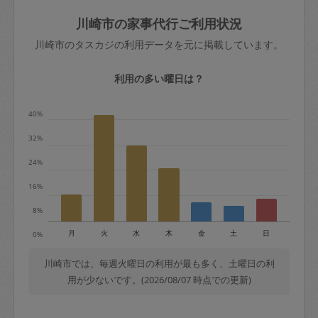
玉、など
きた場合は損害保険の対象外となるので
依頼者不在による当日キャンセル＝依頼
川崎市の家事代行ご利用状況
ご注意ください。
金額の100%＋交通費全額
川崎市のタスカジの利用データを元に掲載しています。
あわせてこちらも参照ください
：
初めて
利用します。注意しなくてはいけない点
※例：依頼日時／土曜日午前9時開始の場
利用の多い曜日は？
はありますか？
合、水曜日午前9時以降はキャンセル料が
発生
40%
水曜日9時〜金曜日9時まで＝依頼料金の
32%
50%
24%
金曜日9時～土曜日8時まで＝依頼金額の
100%
16%
土曜日8時〜実施時間＝依頼金額の100%
8%
＋交通費全額
月
火
水
木
金
土
日
0%
依頼者不在による当日キャンセル＝依頼
金額の100%＋交通費全額
川崎市では、毎週火曜日の利用が最も多く、土曜日の利
用が少ないです。(2026/08/07 時点での更新)
2. 定期契約キャンセル（定期契約のみ）