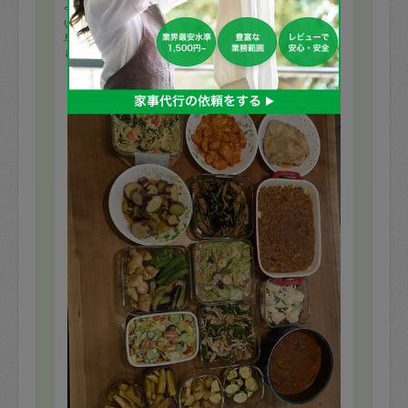
今日も美味しい料理をつくっていただきありがとうござ
いました！
早速お昼ご飯でいただきました。どれも美味しくて、あ
りがたいです！
娘は大好物のグラタンを食べて美味しいと喜んでくれま
もっと見る
した。
次回もぜひどうぞ宜しくお願い致します。