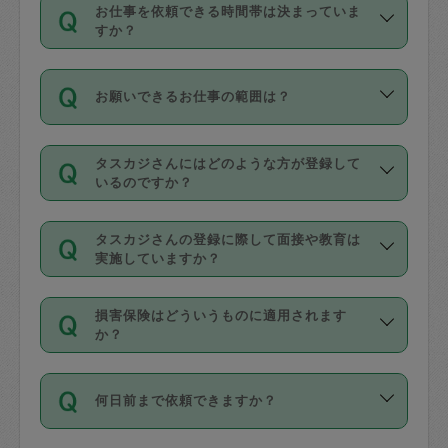
す。
丈夫です。
お仕事を依頼できる時間帯は決まっていま
料金のご請求と合わせてお支払いとなり
定期の最低利用回数は設けていない代わ
デビットカード・プリペイドカード（Vプ
すか？
ます。交通費の金額は「依頼の詳細」に
りに、一定数を超えたキャンセルは有償
リカ、au WALLETなど）
は支払にはご利
時間帯は3種類あります。いずれも１回あ
自動計算で表示されます。
でキャンセルすることが出来ます。
用いただけませんのでご注意ください。
お願いできるお仕事の範囲は？
たり３時間です。
銀行振込や現金払いも対応していませ
（例：毎週定期の場合は３回以上のキャ
ん。
掃除、整理収納、洗濯、買い物、料理、
・ＡＭ ９時～１２時
ンセルが有償（1200円、隔週定期の場合
なお、タスカジさんの交通費も、依頼料
タスカジさんにはどのような方が登録して
作り置きです。タスカジさんによってで
・ＰＭ １３時～１６時
いるのですか？
は２回以上のキャンセルが有償（1200
金のご請求と合わせてお支払いとなりま
きる仕事の範囲が異なりますので、依頼
・夜 １８時～２１時
円））
す。交通費の金額は「依頼の詳細」に自
主婦として長年の家事経験をお持ちの
する前にタスカジさんのプロフィールで
動計算で表示されます。
タスカジさんの登録に際して面接や教育は
方、栄養士・調理師といった資格者で保
確認してください。
開始時間を２時間前後変更することが可
実施していますか？
育園や学校の給食やレストランで料理関
基本的に、高所での作業や危険作業、屋
能です。依頼送信後、個別にタスカジさ
応募の際に、各自事務局との面接と説明
係の専門職に従事されていた方、日本で
外での作業は対象外です。
んにメッセージを送り調整してくださ
損害保険はどういうものに適用されます
を行っています。その後、身分証明書の
すでにハウスキーパーや英語の先生とし
か？
い。ただし、２時間を越えての調整はで
写真提出をしていただいています。外国
てお仕事をしているフィリピン出身の
きません。
依頼者とタスカジさんとの間でタスカジ
人の場合は在留カードで労働許可状況を
方、海外からの留学生、家事が好きな会
万が一、依頼した時間帯と作業時間が１
何日前まで依頼できますか？
を通して成立した作業時間内での作業に
確認しています。タスカジさんトレーニ
社員など様々なバックグラウンドの方が
時間も被らない場合、損害保険の対象外
適用されます。作業範囲は、掃除、洗
ング動画を使ったセルフトレーニングの
登録しています。
となりますので、ご注意ください。