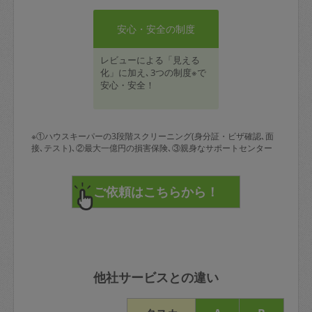
安心・安全の制度
レビューによる「見える
化」に加え､3つの制度※で
安心・安全！
※①ハウスキーパーの3段階スクリーニング(身分証・ビザ確認､面
接､テスト)､②最大一億円の損害保険､③親身なサポートセンター
他社サービスとの違い