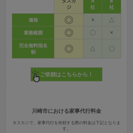
タスカ
A
B
ジ
社
社
◎
×
△
価格
◎
〇
×
業務範囲
完全無料指名
◎
△
〇
制
川崎市における家事代行料金
タスカジで、家事代行を依頼する際の料金は下記となりま
す。