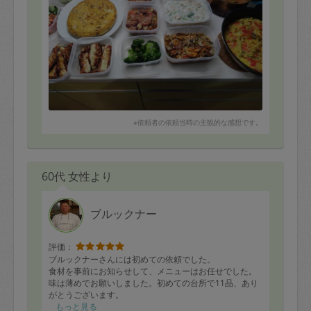
As shown in the attached photo, you made a lot of
dishes for us.
We immediately enjoyed the Spanish omelette, bean
and vegetable soup, and other dishes. They were very
delicious.
We would definitely like to repeat this experience!
※依頼者の依頼当時の主観的な感想です。
60代 女性より
ブルックナー
評価：
ブルックナーさんには初めての依頼でした。
食材を事前にお知らせして、メニューはお任せでした。
味は薄めでお願いしました。初めての台所で11品、あり
がとうございます。
普段、オットは自炊し、あまり作りおきを食べないので
もっと見る