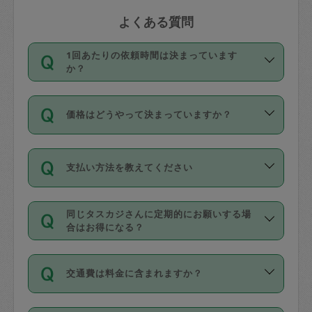
よくある質問
1回あたりの依頼時間は決まっています
か？
依頼1回につき3時間固定です。3時間を
価格はどうやって決まっていますか？
超えて依頼したい場合は、延長機能をご
利用ください。機能をご利用いただくに
11種類の価格帯の中からタスカジさん自
は、タスカジさんに事前に相談し、合意
支払い方法を教えてください
身が価格を選んで設定しています。
の上事前申請することが必要です。な
タスカジさんの価格設定には最初は制限
お、3時間を下回っても、値引き等はござ
お支払方法はクレジットカード（Visa／
があり、レビュー件数、レビューの平均
いません。
同じタスカジさんに定期的にお願いする場
Master／JCB／AMERICAN EXPRESS／
値、などで除々に設定可能な最高額が上
合はお得になる？
Diners Club）のみとなります。
がっていく仕組みになっています。
依頼には「スポット」と「定期（毎週｜
カード情報のご登録は、依頼リクエスト
交通費は料金に含まれますか？
隔週）」があり、「定期」の依頼は「ス
を行う際にご入力ください。プロフィー
ポット」よりお得な料金でご利用できま
ル登録時にはご入力いただかなくても大
交通費は依頼料金とは別途発生し、依頼