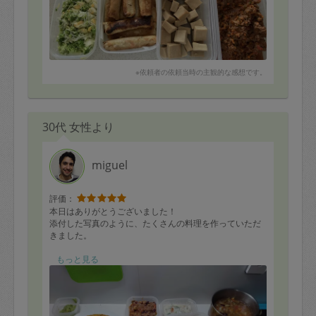
※依頼者の依頼当時の主観的な感想です。
30代 女性より
miguel
評価：
本日はありがとうございました！
添付した写真のように、たくさんの料理を作っていただ
きました。
早速、スペイン風オムレツ、豆と野菜のスープなどを頂
もっと見る
きましたが、とても美味しかったです。
ぜひ、またリピートしたいです！
Thank you very much for today!