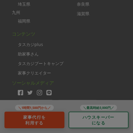
埼玉県
奈良県
九州
滋賀県
福岡県
コンテンツ
タスカジplus
助家事さん
タスカジブートキャンプ
家事クリエイター
ソーシャルメディア
＼1時間1,500円から／
＼最高時給3,000円／
家事代行を
ハウスキーパー
Copyright TASKAJI Inc.
利用する
になる