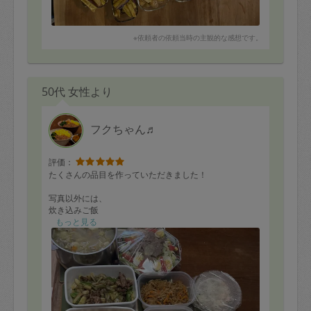
※依頼者の依頼当時の主観的な感想です。
50代 女性より
フクちゃん♬
評価：
たくさんの品目を作っていただきました！
写真以外には、
炊き込みご飯
豚肉野菜巻き（やくだけ）
もっと見る
もあります