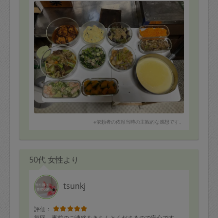
すが、煮込みハンバーグを食べ、
デミグラソースはうちの食材ではできないはずなのに、
ちゃんとデミグラソースになっている！
コーンスープもうちにある食材で作ったんだよね⁉️
と、感動していました。
また、何時もは、作っていただいた後、冷蔵庫に入る様
にタッパーを入れ替えることがほとんどですが、お作り
いただいた量に対し、入れ替える必要がなく、大変助か
りました。
今晩より、母と少しずつ頂きます。
暑い中、ご対応いただきありがとうございました。
※依頼者の依頼当時の主観的な感想です。
50代 女性より
tsunkj
評価：
毎回、事前のご連絡をきちんとくださるので安心です。