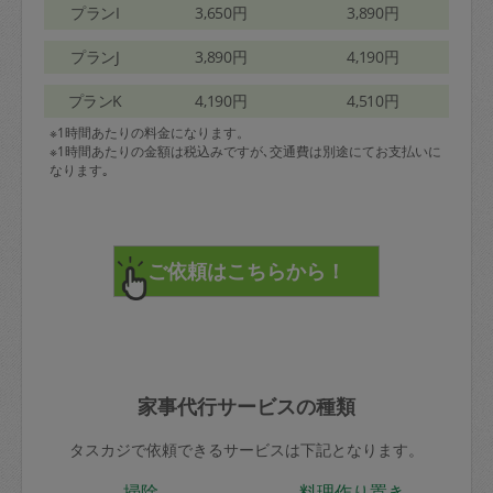
プランI
3,650円
3,890円
プランJ
3,890円
4,190円
プランK
4,190円
4,510円
※1時間あたりの料金になります。
※1時間あたりの金額は税込みですが､交通費は別途にてお支払いに
なります｡
家事代行サービスの種類
タスカジで依頼できるサービスは下記となります。
掃除
料理作り置き