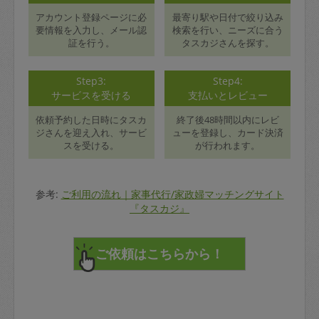
アカウント登録ページに必
最寄り駅や日付で絞り込み
要情報を入力し、メール認
検索を行い、ニーズに合う
証を行う。
タスカジさんを探す。
Step3:
Step4:
サービスを受ける
支払いとレビュー
依頼予約した日時にタスカ
終了後48時間以内にレビ
ジさんを迎え入れ、サービ
ューを登録し、カード決済
スを受ける。
が行われます。
参考:
ご利用の流れ｜家事代行/家政婦マッチングサイト
『タスカジ』