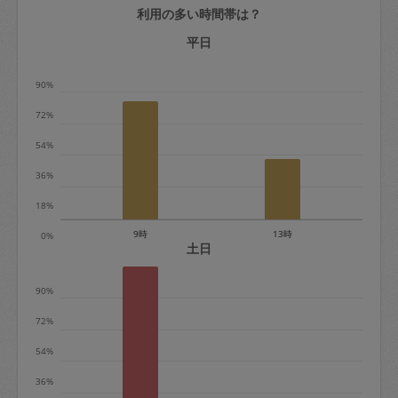
利用の多い時間帯は？
定期契約をキャンセルする場合、毎週定
期は月2回まで隔週定期は月1回までキャ
平日
ンセル料は発生しません。それ以上はキ
90%
ャンセル料が発生します。
72%
定期契約キャンセル料：
54%
・1回につき1,200円※
36%
・詳細ルールは、
こちら
を参照くださ
い。
18%
9時
13時
0%
※キャンセル料金の設定について：
土日
定期依頼1回（3時間）の金額とスポット
90%
1回（3時間）依頼した場合の金額の差額
相当で料金設定されています。
72%
54%
36%