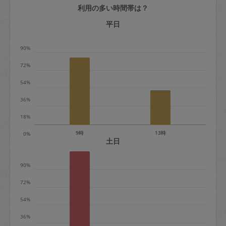
利用の多い時間帯は？
定期契約をキャンセルする場合、毎週定
期は月2回まで隔週定期は月1回までキャ
平日
ンセル料は発生しません。それ以上はキ
90%
ャンセル料が発生します。
72%
定期契約キャンセル料：
54%
・1回につき1,200円※
36%
・詳細ルールは、
こちら
を参照くださ
い。
18%
9時
13時
0%
※キャンセル料金の設定について：
土日
定期依頼1回（3時間）の金額とスポット
90%
1回（3時間）依頼した場合の金額の差額
相当で料金設定されています。
72%
54%
36%