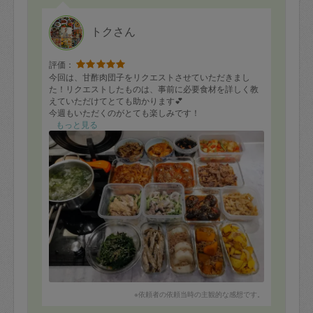
トクさん
評価：
今回は、甘酢肉団子をリクエストさせていただきまし
た！リクエストしたものは、事前に必要食材を詳しく教
えていただけてとても助かります💕
今週もいただくのがとても楽しみです！
またよろしくお願いいたします！
もっと見る
※依頼者の依頼当時の主観的な感想です。