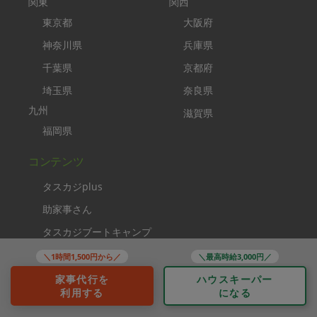
関東
関西
東京都
大阪府
神奈川県
兵庫県
千葉県
京都府
埼玉県
奈良県
九州
滋賀県
福岡県
コンテンツ
タスカジplus
助家事さん
タスカジブートキャンプ
家事クリエイター
＼1時間1,500円から／
＼最高時給3,000円／
ソーシャルメディア
家事代行を
ハウスキーパー
利用する
になる