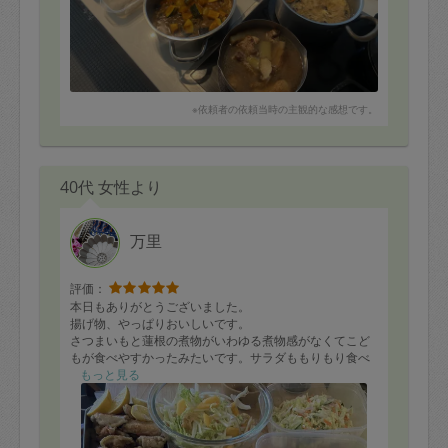
※依頼者の依頼当時の主観的な感想です。
40代 女性より
万里
評価：
本日もありがとうございました。
揚げ物、やっぱりおいしいです。
さつまいもと蓮根の煮物がいわゆる煮物感がなくてこど
もが食べやすかったみたいです。サラダももりもり食べ
てます。
もっと見る
具材の注意もありがとうございます。次回もよろしくお
願いします！