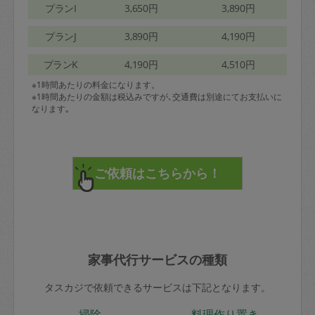
プランI
3,650円
3,890円
プランJ
3,890円
4,190円
プランK
4,190円
4,510円
※1時間あたりの料金になります。
※1時間あたりの金額は税込みですが､交通費は別途にてお支払いに
なります｡
家事代行サービスの種類
タスカジで依頼できるサービスは下記となります。
掃除
料理作り置き