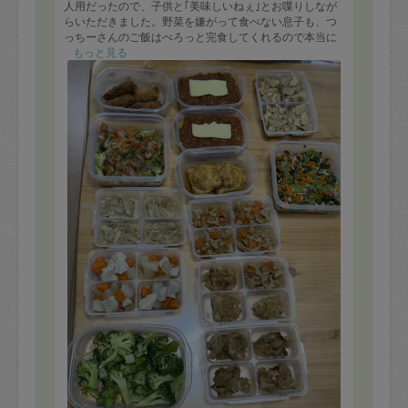
人用だったので、子供と｢美味しいねぇ｣とお喋りしなが
らいただきました。野菜を嫌がって食べない息子も、つ
っちーさんのご飯はぺろっと完食してくれるので本当に
助かります。いつも汁物がとても美味しく(特に我が家は
もっと見る
つっちーさんの作る味噌汁が大好きです)離乳食用に薄め
てだすと、下の子まで笑顔で完食でした。また次回もよ
ろしくお願いします！