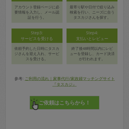
アカウント登録ページに必
最寄り駅や日付で絞り込み
要情報を入力し、メール認
検索を行い、ニーズに合う
証を行う。
タスカジさんを探す。
Step3:
Step4:
サービスを受ける
支払いとレビュー
依頼予約した日時にタスカ
終了後48時間以内にレビ
ジさんを迎え入れ、サービ
ューを登録し、カード決済
スを受ける。
が行われます。
参考:
ご利用の流れ｜家事代行/家政婦マッチングサイト
『タスカジ』