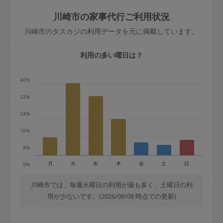
玉、など
きた場合は損害保険の対象外となるので
依頼者不在による当日キャンセル＝依頼
川崎市の家事代行ご利用状況
ご注意ください。
金額の100%＋交通費全額
川崎市のタスカジの利用データを元に掲載しています。
あわせてこちらも参照ください
：
初めて
利用します。注意しなくてはいけない点
※例：依頼日時／土曜日午前9時開始の場
利用の多い曜日は？
はありますか？
合、水曜日午前9時以降はキャンセル料が
発生
40%
水曜日9時〜金曜日9時まで＝依頼料金の
32%
50%
24%
金曜日9時～土曜日8時まで＝依頼金額の
100%
16%
土曜日8時〜実施時間＝依頼金額の100%
8%
＋交通費全額
月
火
水
木
金
土
日
0%
依頼者不在による当日キャンセル＝依頼
金額の100%＋交通費全額
川崎市では、毎週火曜日の利用が最も多く、土曜日の利
用が少ないです。(2026/08/08 時点での更新)
2. 定期契約キャンセル（定期契約のみ）