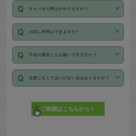
ご依頼は、現在を起点に3日後（72時間
濯、料理、作り置き、整理収納、買い物
のち、タスカジモニター宅にて３時間の
また外国人の方は英語しか話せない方、
キャンセル料はかかりますか？
以降）の日時から受付可能となっていま
です。作業中に物を壊したり、人にけが
現場トライアルを受け、合格したタスカ
日本語も話せる方など様々です。
す。
をさせたりした場合が対象で、補償金額
ジさんが活動されています。
キャンセル料には、以下の2種類がありま
ただし、72時間を切った直前の日程では
は対物1000万円、対人1億円が上限で
バックグラウンドや得意分野はプロフィ
お試し利用はできますか？
す。
タスカジさんへ「募集」をかけることが
す。
※テストセンターの講評は１件目のレビュ
ールに記載していますので、各自の得意
可能です。
ーとして記載されていますので依頼の際
分野を見極めて、目的に合わせてお仕事
「お試し利用」というメニューはありま
万が一損害が発生した場合は、その場の
に参考にしてください。
を依頼してください。
不在の場合にもお願いできますか？
せんが、「一回のみ」依頼を活用するこ
1. 直前キャンセル（定期、スポット契約
写真を撮り、
参考
：
【詳細】タスカジさんの登録に際
とによって、気に入ったタスカジさんを
共通）
タスカジサポートセンターまでご連絡く
して面接や教育は実施していますか？
不在の場合の作業はタスカジさんの同意
見つけることができます。
・タスカジさんのお仕事開始予定時間前
ださい。
注意しなくてはいけない点はありますか？
が必要です。数回の依頼ののち、タスカ
72時間を超える※と、以下のキャンセル
詳細FAQ：
損害賠償保険について教えて
ジさんと依頼者の間で十分な信頼関係が
まず、条件の合う気になるタスカジさ
料が発生します。
ください。
貴重品は紛失の際トラブルの元となるの
できたのち、タスカジさんに依頼してみ
ん、２・３人に「スポット」依頼をして
で、必ず鍵のかかるロッカーや金庫に入
てください。
みてください。
直前キャンセル料：
れて依頼者の責任の元管理するよう心掛
不在時に部屋に入るためにタスカジさん
その後、一番気に入ったタスカジさんに
72時間前〜24時間前＝依頼料金の50%
けてください。
に鍵を預ける必要がありますが、タスカ
「定期（毎週・隔週）」依頼をしてくだ
24時間前～1時間前＝依頼金額の100%
※パスポート、クレジットカード、銀行カ
ジさんが紛失した鍵によって二次的な損
さい。
1時間前〜実施時間＝依頼金額の100%＋
ード、5千円以上のアクセサリー、500円
害（たとえば、第三者の侵入など）が起
交通費全額