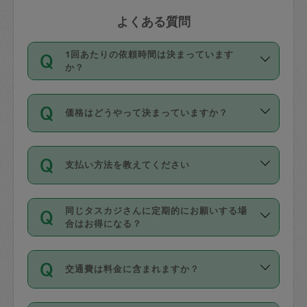
よくある質問
1回あたりの依頼時間は決まっています
か？
依頼1回につき3時間固定です。3時間を
価格はどうやって決まっていますか？
超えて依頼したい場合は、延長機能をご
利用ください。機能をご利用いただくに
11種類の価格帯の中からタスカジさん自
は、タスカジさんに事前に相談し、合意
支払い方法を教えてください
身が価格を選んで設定しています。
の上事前申請することが必要です。な
タスカジさんの価格設定には最初は制限
お、3時間を下回っても、値引き等はござ
お支払方法はクレジットカード（Visa／
があり、レビュー件数、レビューの平均
いません。
同じタスカジさんに定期的にお願いする場
Master／JCB／AMERICAN EXPRESS／
値、などで除々に設定可能な最高額が上
合はお得になる？
Diners Club）のみとなります。
がっていく仕組みになっています。
依頼には「スポット」と「定期（毎週｜
カード情報のご登録は、依頼リクエスト
交通費は料金に含まれますか？
隔週）」があり、「定期」の依頼は「ス
を行う際にご入力ください。プロフィー
ポット」よりお得な料金でご利用できま
ル登録時にはご入力いただかなくても大
交通費は依頼料金とは別途発生し、依頼