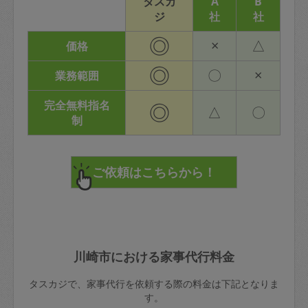
タスカ
A
B
ジ
社
社
◎
×
△
価格
◎
〇
×
業務範囲
完全無料指名
◎
△
〇
制
川崎市における家事代行料金
タスカジで、家事代行を依頼する際の料金は下記となりま
す。