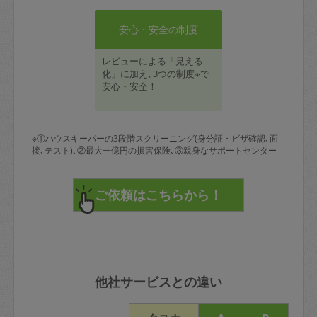
安心・安全の制度
レビューによる「見える
化」に加え､3つの制度※で
安心・安全！
※①ハウスキーパーの3段階スクリーニング(身分証・ビザ確認､面
接､テスト)､②最大一億円の損害保険､③親身なサポートセンター
他社サービスとの違い