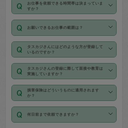
す。
丈夫です。
お仕事を依頼できる時間帯は決まっていま
料金のご請求と合わせてお支払いとなり
定期の最低利用回数は設けていない代わ
デビットカード・プリペイドカード（Vプ
すか？
ます。交通費の金額は「依頼の詳細」に
りに、一定数を超えたキャンセルは有償
リカ、au WALLETなど）
は支払にはご利
時間帯は3種類あります。いずれも１回あ
自動計算で表示されます。
でキャンセルすることが出来ます。
用いただけませんのでご注意ください。
お願いできるお仕事の範囲は？
たり３時間です。
銀行振込や現金払いも対応していませ
（例：毎週定期の場合は３回以上のキャ
ん。
掃除、整理収納、洗濯、買い物、料理、
・ＡＭ ９時～１２時
ンセルが有償（1200円、隔週定期の場合
なお、タスカジさんの交通費も、依頼料
タスカジさんにはどのような方が登録して
作り置きです。タスカジさんによってで
・ＰＭ １３時～１６時
いるのですか？
は２回以上のキャンセルが有償（1200
金のご請求と合わせてお支払いとなりま
きる仕事の範囲が異なりますので、依頼
・夜 １８時～２１時
円））
す。交通費の金額は「依頼の詳細」に自
主婦として長年の家事経験をお持ちの
する前にタスカジさんのプロフィールで
動計算で表示されます。
タスカジさんの登録に際して面接や教育は
方、栄養士・調理師といった資格者で保
確認してください。
開始時間を２時間前後変更することが可
実施していますか？
育園や学校の給食やレストランで料理関
基本的に、高所での作業や危険作業、屋
能です。依頼送信後、個別にタスカジさ
応募の際に、各自事務局との面接と説明
係の専門職に従事されていた方、日本で
外での作業は対象外です。
んにメッセージを送り調整してくださ
損害保険はどういうものに適用されます
を行っています。その後、身分証明書の
すでにハウスキーパーや英語の先生とし
か？
い。ただし、２時間を越えての調整はで
写真提出をしていただいています。外国
てお仕事をしているフィリピン出身の
きません。
依頼者とタスカジさんとの間でタスカジ
人の場合は在留カードで労働許可状況を
方、海外からの留学生、家事が好きな会
万が一、依頼した時間帯と作業時間が１
何日前まで依頼できますか？
を通して成立した作業時間内での作業に
確認しています。タスカジさんトレーニ
社員など様々なバックグラウンドの方が
時間も被らない場合、損害保険の対象外
適用されます。作業範囲は、掃除、洗
ング動画を使ったセルフトレーニングの
登録しています。
となりますので、ご注意ください。