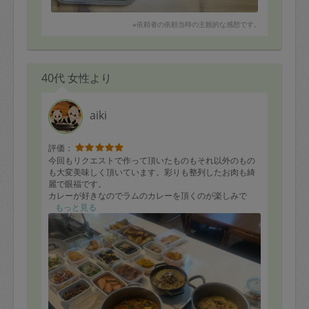
※依頼者の依頼当時の主観的な感想です。
40代 女性より
aiki
評価：
今回もリクエストで作って頂いたものもそれ以外のもの
も大変美味しく頂いています。彩りも整列したお肉も綺
麗で眼福です。
カレーが好きなのでラムのカレーを頂くのが楽しみで
す！残っていたお野菜も綺麗に使って頂いて嬉しく思い
もっと見る
ます。
子供が産まれたばかりでなかなか外食にいけないのでお
店のようなお料理を作って頂いて幸せです。
いつも目一杯に作って下さってありがとうございます！
家族みんなで有り難く頂きます。