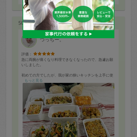
50代 女性より
つっちー。
評価：
急に両腕が痛くなり料理できなくなったので、急遽お願
いしました。
初めての方でしたが、我が家の狭いキッチンを上手に使
ってくださり、美味しそうなお料理がたくさん出来上が
もっと見る
っていました。
ちょこっと味見したら、好きな味で❤️
冷凍できるものとできないものも教えてくださいまし
た。
お若いのにテキパキさすがはプロ。
後片付けも、ピカピカで、本当に助かりました。