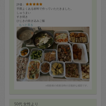
評価：
手際よくある材料で作っていただきました。
しゅうまい
すき焼き
ひじきの炊き込みご飯
などのリクエストに加えて
もっと見る
鮭のちゃんちゃ焼き
お弁当用に
カツ、唐揚げ、さつま芋の胡麻天
さつま芋のバター煮
きんぴら、かぼちゃの煮付け
などなど優しいお味でつくっていただきました！
※依頼者の依頼当時の主観的な感想です。
50代 女性より