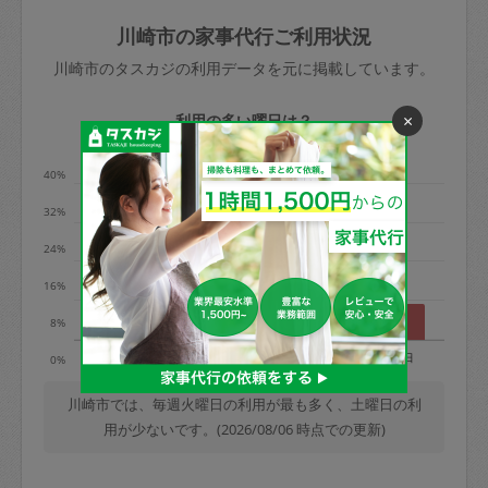
玉、など
きた場合は損害保険の対象外となるので
依頼者不在による当日キャンセル＝依頼
川崎市の家事代行ご利用状況
ご注意ください。
金額の100%＋交通費全額
川崎市のタスカジの利用データを元に掲載しています。
あわせてこちらも参照ください
：
初めて
利用します。注意しなくてはいけない点
※例：依頼日時／土曜日午前9時開始の場
×
利用の多い曜日は？
はありますか？
合、水曜日午前9時以降はキャンセル料が
発生
40%
水曜日9時〜金曜日9時まで＝依頼料金の
32%
50%
24%
金曜日9時～土曜日8時まで＝依頼金額の
100%
16%
土曜日8時〜実施時間＝依頼金額の100%
8%
＋交通費全額
月
火
水
木
金
土
日
0%
依頼者不在による当日キャンセル＝依頼
金額の100%＋交通費全額
川崎市では、毎週火曜日の利用が最も多く、土曜日の利
用が少ないです。(2026/08/06 時点での更新)
2. 定期契約キャンセル（定期契約のみ）