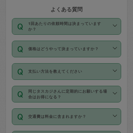
よくある質問
1回あたりの依頼時間は決まっています
か？
依頼1回につき3時間固定です。3時間を
価格はどうやって決まっていますか？
超えて依頼したい場合は、延長機能をご
利用ください。機能をご利用いただくに
11種類の価格帯の中からタスカジさん自
は、タスカジさんに事前に相談し、合意
支払い方法を教えてください
身が価格を選んで設定しています。
の上事前申請することが必要です。な
タスカジさんの価格設定には最初は制限
お、3時間を下回っても、値引き等はござ
お支払方法はクレジットカード（Visa／
があり、レビュー件数、レビューの平均
いません。
同じタスカジさんに定期的にお願いする場
Master／JCB／AMERICAN EXPRESS／
値、などで除々に設定可能な最高額が上
合はお得になる？
Diners Club）のみとなります。
がっていく仕組みになっています。
依頼には「スポット」と「定期（毎週｜
カード情報のご登録は、依頼リクエスト
交通費は料金に含まれますか？
隔週）」があり、「定期」の依頼は「ス
を行う際にご入力ください。プロフィー
ポット」よりお得な料金でご利用できま
ル登録時にはご入力いただかなくても大
交通費は依頼料金とは別途発生し、依頼