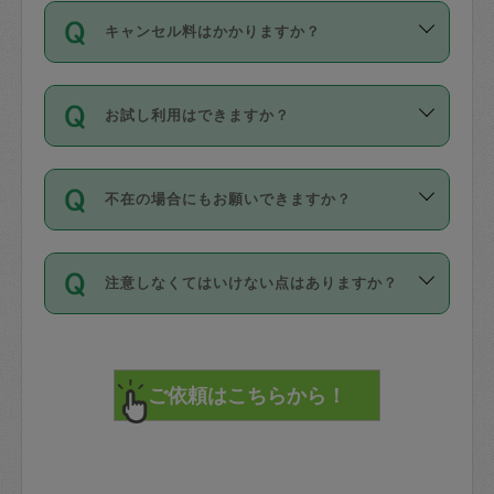
ご依頼は、現在を起点に3日後（72時間
濯、料理、作り置き、整理収納、買い物
のち、タスカジモニター宅にて３時間の
また外国人の方は英語しか話せない方、
キャンセル料はかかりますか？
以降）の日時から受付可能となっていま
です。作業中に物を壊したり、人にけが
現場トライアルを受け、合格したタスカ
日本語も話せる方など様々です。
す。
をさせたりした場合が対象で、補償金額
ジさんが活動されています。
キャンセル料には、以下の2種類がありま
ただし、72時間を切った直前の日程では
は対物1000万円、対人1億円が上限で
バックグラウンドや得意分野はプロフィ
お試し利用はできますか？
す。
タスカジさんへ「募集」をかけることが
す。
※テストセンターの講評は１件目のレビュ
ールに記載していますので、各自の得意
可能です。
ーとして記載されていますので依頼の際
分野を見極めて、目的に合わせてお仕事
「お試し利用」というメニューはありま
万が一損害が発生した場合は、その場の
に参考にしてください。
を依頼してください。
不在の場合にもお願いできますか？
せんが、「一回のみ」依頼を活用するこ
1. 直前キャンセル（定期、スポット契約
写真を撮り、
参考
：
【詳細】タスカジさんの登録に際
とによって、気に入ったタスカジさんを
共通）
タスカジサポートセンターまでご連絡く
して面接や教育は実施していますか？
不在の場合の作業はタスカジさんの同意
見つけることができます。
・タスカジさんのお仕事開始予定時間前
ださい。
注意しなくてはいけない点はありますか？
が必要です。数回の依頼ののち、タスカ
72時間を超える※と、以下のキャンセル
詳細FAQ：
損害賠償保険について教えて
ジさんと依頼者の間で十分な信頼関係が
まず、条件の合う気になるタスカジさ
料が発生します。
ください。
貴重品は紛失の際トラブルの元となるの
できたのち、タスカジさんに依頼してみ
ん、２・３人に「スポット」依頼をして
で、必ず鍵のかかるロッカーや金庫に入
てください。
みてください。
直前キャンセル料：
れて依頼者の責任の元管理するよう心掛
不在時に部屋に入るためにタスカジさん
その後、一番気に入ったタスカジさんに
72時間前〜24時間前＝依頼料金の50%
けてください。
に鍵を預ける必要がありますが、タスカ
「定期（毎週・隔週）」依頼をしてくだ
24時間前～1時間前＝依頼金額の100%
※パスポート、クレジットカード、銀行カ
ジさんが紛失した鍵によって二次的な損
さい。
1時間前〜実施時間＝依頼金額の100%＋
ード、5千円以上のアクセサリー、500円
害（たとえば、第三者の侵入など）が起
交通費全額