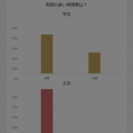
利用の多い時間帯は？
定期契約をキャンセルする場合、毎週定
期は月2回まで隔週定期は月1回までキャ
平日
ンセル料は発生しません。それ以上はキ
90%
ャンセル料が発生します。
72%
定期契約キャンセル料：
54%
・1回につき1,200円※
36%
・詳細ルールは、
こちら
を参照くださ
い。
18%
9時
13時
0%
※キャンセル料金の設定について：
土日
定期依頼1回（3時間）の金額とスポット
90%
1回（3時間）依頼した場合の金額の差額
相当で料金設定されています。
72%
54%
36%