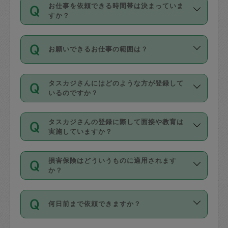
す。
丈夫です。
お仕事を依頼できる時間帯は決まっていま
料金のご請求と合わせてお支払いとなり
定期の最低利用回数は設けていない代わ
デビットカード・プリペイドカード（Vプ
すか？
ます。交通費の金額は「依頼の詳細」に
りに、一定数を超えたキャンセルは有償
リカ、au WALLETなど）
は支払にはご利
時間帯は3種類あります。いずれも１回あ
自動計算で表示されます。
でキャンセルすることが出来ます。
用いただけませんのでご注意ください。
お願いできるお仕事の範囲は？
たり３時間です。
銀行振込や現金払いも対応していませ
（例：毎週定期の場合は３回以上のキャ
ん。
掃除、整理収納、洗濯、買い物、料理、
・ＡＭ ９時～１２時
ンセルが有償（1200円、隔週定期の場合
なお、タスカジさんの交通費も、依頼料
タスカジさんにはどのような方が登録して
作り置きです。タスカジさんによってで
・ＰＭ １３時～１６時
いるのですか？
は２回以上のキャンセルが有償（1200
金のご請求と合わせてお支払いとなりま
きる仕事の範囲が異なりますので、依頼
・夜 １８時～２１時
円））
す。交通費の金額は「依頼の詳細」に自
主婦として長年の家事経験をお持ちの
する前にタスカジさんのプロフィールで
動計算で表示されます。
タスカジさんの登録に際して面接や教育は
方、栄養士・調理師といった資格者で保
確認してください。
開始時間を２時間前後変更することが可
実施していますか？
育園や学校の給食やレストランで料理関
基本的に、高所での作業や危険作業、屋
能です。依頼送信後、個別にタスカジさ
応募の際に、各自事務局との面接と説明
係の専門職に従事されていた方、日本で
外での作業は対象外です。
んにメッセージを送り調整してくださ
損害保険はどういうものに適用されます
を行っています。その後、身分証明書の
すでにハウスキーパーや英語の先生とし
か？
い。ただし、２時間を越えての調整はで
写真提出をしていただいています。外国
てお仕事をしているフィリピン出身の
きません。
依頼者とタスカジさんとの間でタスカジ
人の場合は在留カードで労働許可状況を
方、海外からの留学生、家事が好きな会
万が一、依頼した時間帯と作業時間が１
何日前まで依頼できますか？
を通して成立した作業時間内での作業に
確認しています。タスカジさんトレーニ
社員など様々なバックグラウンドの方が
時間も被らない場合、損害保険の対象外
適用されます。作業範囲は、掃除、洗
ング動画を使ったセルフトレーニングの
登録しています。
となりますので、ご注意ください。