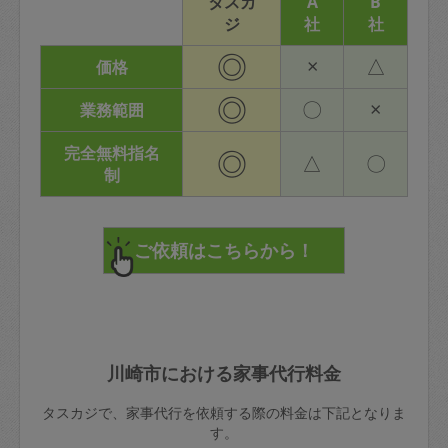
タスカ
A
B
ジ
社
社
◎
×
△
価格
◎
〇
×
業務範囲
完全無料指名
◎
△
〇
制
川崎市における家事代行料金
タスカジで、家事代行を依頼する際の料金は下記となりま
す。