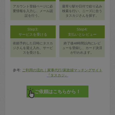
アカウント登録ページに必
最寄り駅や日付で絞り込み
要情報を入力し、メール認
検索を行い、ニーズに合う
証を行う。
タスカジさんを探す。
Step3:
Step4:
サービスを受ける
支払いとレビュー
依頼予約した日時にタスカ
終了後48時間以内にレビ
ジさんを迎え入れ、サービ
ューを登録し、カード決済
スを受ける。
が行われます。
参考:
ご利用の流れ｜家事代行/家政婦マッチングサイト
『タスカジ』