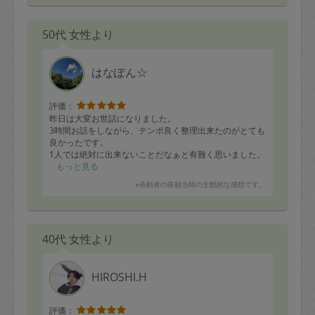
50代 女性より
はなぽん☆
評価：
昨日は大変お世話になりました。
3時間お話をしながら、テンポ良く整理出来たのがとても
良かったです。
1人では絶対に出来ないことだなぁと有難く思いました。
不要な物を仕分けて後で捨てようと置きっぱなしにして
もっと見る
しまうところがあるので、一緒に仕分けをして「これは
※依頼者の依頼当時の主観的な感想です。
帰りにリサイクルボックスに入れておきます」と言って
持ち帰って下さったのが更に有難かったです。
まだまだ家にたまっているスーツやCDやDVDなどがあ
り、そういう物を後からどのように処分されたかという
40代 女性より
体験談も参考になりました。
断捨離してすっきりしたい気持ちはあるものの、急には
物を捨てられない気持ちも残っており、そういう気持ち
に寄り添って頂けたように思っています。
HIROSHI.H
是非また依頼させて頂きたいです。
評価：