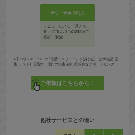
安心・安全の制度
レビューによる「見える
化」に加え､3つの制度※で
安心・安全！
※①ハウスキーパーの3段階スクリーニング(身分証・ビザ確認､面
接､テスト)､②最大一億円の損害保険､③親身なサポートセンター
他社サービスとの違い