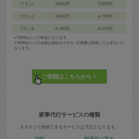
プランI
3,650円
3,890円
プランJ
3,890円
4,190円
プランK
4,190円
4,510円
※1時間あたりの料金になります。
※1時間あたりの金額は税込みですが､交通費は別途にてお支払いに
なります｡
家事代行サービスの種類
タスカジで依頼できるサービスは下記となります。
掃除
料理作り置き