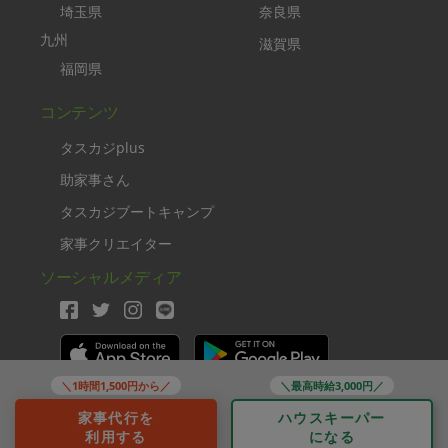
埼玉県
奈良県
九州
滋賀県
福岡県
コンテンツ
タスカジplus
助家事さん
タスカジブートキャンプ
家事クリエイター
ソーシャルメディア
＼1時間1,500円から／
＼最高時給3,000円／
Copyright TASKAJI Inc.
家事代行を
ハウスキーパー
利用する
になる