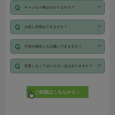
ご依頼は、現在を起点に3日後（72時間
濯、料理、作り置き、整理収納、買い物
のち、タスカジモニター宅にて３時間の
また外国人の方は英語しか話せない方、
キャンセル料はかかりますか？
以降）の日時から受付可能となっていま
です。作業中に物を壊したり、人にけが
現場トライアルを受け、合格したタスカ
日本語も話せる方など様々です。
す。
をさせたりした場合が対象で、補償金額
ジさんが活動されています。
キャンセル料には、以下の2種類がありま
ただし、72時間を切った直前の日程では
は対物1000万円、対人1億円が上限で
バックグラウンドや得意分野はプロフィ
お試し利用はできますか？
す。
タスカジさんへ「募集」をかけることが
す。
※テストセンターの講評は１件目のレビュ
ールに記載していますので、各自の得意
可能です。
ーとして記載されていますので依頼の際
分野を見極めて、目的に合わせてお仕事
「お試し利用」というメニューはありま
万が一損害が発生した場合は、その場の
に参考にしてください。
を依頼してください。
不在の場合にもお願いできますか？
せんが、「一回のみ」依頼を活用するこ
1. 直前キャンセル（定期、スポット契約
写真を撮り、
参考
：
【詳細】タスカジさんの登録に際
とによって、気に入ったタスカジさんを
共通）
タスカジサポートセンターまでご連絡く
して面接や教育は実施していますか？
不在の場合の作業はタスカジさんの同意
見つけることができます。
・タスカジさんのお仕事開始予定時間前
ださい。
注意しなくてはいけない点はありますか？
が必要です。数回の依頼ののち、タスカ
72時間を超える※と、以下のキャンセル
詳細FAQ：
損害賠償保険について教えて
ジさんと依頼者の間で十分な信頼関係が
まず、条件の合う気になるタスカジさ
料が発生します。
ください。
貴重品は紛失の際トラブルの元となるの
できたのち、タスカジさんに依頼してみ
ん、２・３人に「スポット」依頼をして
で、必ず鍵のかかるロッカーや金庫に入
てください。
みてください。
直前キャンセル料：
れて依頼者の責任の元管理するよう心掛
不在時に部屋に入るためにタスカジさん
その後、一番気に入ったタスカジさんに
72時間前〜24時間前＝依頼料金の50%
けてください。
に鍵を預ける必要がありますが、タスカ
「定期（毎週・隔週）」依頼をしてくだ
24時間前～1時間前＝依頼金額の100%
※パスポート、クレジットカード、銀行カ
ジさんが紛失した鍵によって二次的な損
さい。
1時間前〜実施時間＝依頼金額の100%＋
ード、5千円以上のアクセサリー、500円
害（たとえば、第三者の侵入など）が起
交通費全額