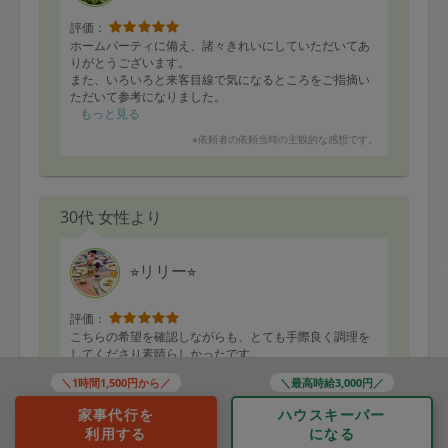
評価：
ホームパーティに備え、諸々きれいにしていただいてあ
りがとうございます。
また、いろいろと来客目線で気になるところをご指摘い
ただいて参考になりました。
もっと見る
※依頼者の依頼当時の主観的な感想です。
30代 女性より
⭐︎リリー⭐︎
評価：
こちらの希望を確認しながらも、とても手際良く調理を
してくださり素晴らしかったです。
＼1時間1,500円から／
＼最高時給3,000円／
子供のお誕生日に向けてケーキなどリクエストもさせて
いただきましたが、さまざまな味付けのたくさんのお料
もっと見る
家事代行を
ハウスキーパー
理はどれも美味しくて、親子で美味しくいただあていま
※依頼者の依頼当時の主観的な感想です。
利用する
になる
す。