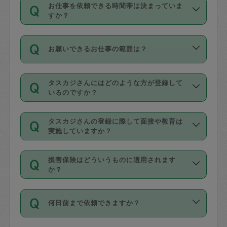
す。
丈夫です。
お仕事を依頼できる時間帯は決まっていま
料金のご請求と合わせてお支払いとなり
定期の最低利用回数は設けていない代わ
デビットカード・プリペイドカード（Vプ
すか？
ます。交通費の金額は「依頼の詳細」に
りに、一定数を超えたキャンセルは有償
リカ、au WALLETなど）
は支払にはご利
時間帯は3種類あります。いずれも１回あ
自動計算で表示されます。
でキャンセルすることが出来ます。
用いただけませんのでご注意ください。
お願いできるお仕事の範囲は？
たり３時間です。
銀行振込や現金払いも対応していませ
（例：毎週定期の場合は３回以上のキャ
ん。
掃除、整理収納、洗濯、買い物、料理、
・ＡＭ ９時～１２時
ンセルが有償（1200円、隔週定期の場合
なお、タスカジさんの交通費も、依頼料
タスカジさんにはどのような方が登録して
作り置きです。タスカジさんによってで
・ＰＭ １３時～１６時
いるのですか？
は２回以上のキャンセルが有償（1200
金のご請求と合わせてお支払いとなりま
きる仕事の範囲が異なりますので、依頼
・夜 １８時～２１時
円））
す。交通費の金額は「依頼の詳細」に自
主婦として長年の家事経験をお持ちの
する前にタスカジさんのプロフィールで
動計算で表示されます。
タスカジさんの登録に際して面接や教育は
方、栄養士・調理師といった資格者で保
確認してください。
開始時間を２時間前後変更することが可
実施していますか？
育園や学校の給食やレストランで料理関
基本的に、高所での作業や危険作業、屋
能です。依頼送信後、個別にタスカジさ
応募の際に、各自事務局との面接と説明
係の専門職に従事されていた方、日本で
外での作業は対象外です。
んにメッセージを送り調整してくださ
損害保険はどういうものに適用されます
を行っています。その後、身分証明書の
すでにハウスキーパーや英語の先生とし
か？
い。ただし、２時間を越えての調整はで
写真提出をしていただいています。外国
てお仕事をしているフィリピン出身の
きません。
依頼者とタスカジさんとの間でタスカジ
人の場合は在留カードで労働許可状況を
方、海外からの留学生、家事が好きな会
万が一、依頼した時間帯と作業時間が１
何日前まで依頼できますか？
を通して成立した作業時間内での作業に
確認しています。タスカジさんトレーニ
社員など様々なバックグラウンドの方が
時間も被らない場合、損害保険の対象外
適用されます。作業範囲は、掃除、洗
ング動画を使ったセルフトレーニングの
登録しています。
となりますので、ご注意ください。