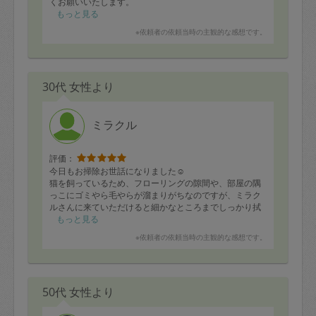
くお願いいたします。
いつもありがとうございます。
もっと見る
※依頼者の依頼当時の主観的な感想です。
30代 女性より
ミラクル
評価：
今日もお掃除お世話になりました☺️
猫を飼っているため、フローリングの隙間や、部屋の隅
っこにゴミやら毛やらが溜まりがちなのですが、ミラク
ルさんに来ていただけると細かなところまでしっかり拭
き掃除していただけて空気が綺麗になります💓
もっと見る
余ったお時間をフル活用いただき、キッチンのシンクや
※依頼者の依頼当時の主観的な感想です。
コンロ、家電の拭き掃除までしていただいてお家中ぴか
ぴかになりました💫
２週間に１回来ていただけるのがいつも楽しみです！ま
た次回もよろしくお願いします🙏
50代 女性より