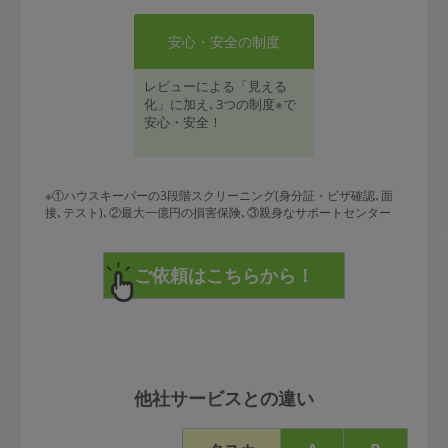
安心・安全の制度
レビューによる「見える
化」に加え､3つの制度※で
安心・安全！
※①ハウスキーパーの3段階スクリーニング(身分証・ビザ確認､面
接､テスト)､②最大一億円の損害保険､③親身なサポートセンター
他社サービスとの違い