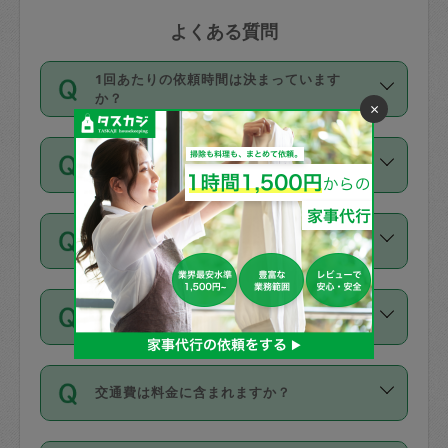
よくある質問
1回あたりの依頼時間は決まっています
か？
×
依頼1回につき3時間固定です。3時間を
価格はどうやって決まっていますか？
超えて依頼したい場合は、延長機能をご
利用ください。機能をご利用いただくに
11種類の価格帯の中からタスカジさん自
は、タスカジさんに事前に相談し、合意
支払い方法を教えてください
身が価格を選んで設定しています。
の上事前申請することが必要です。な
タスカジさんの価格設定には最初は制限
お、3時間を下回っても、値引き等はござ
お支払方法はクレジットカード（Visa／
があり、レビュー件数、レビューの平均
いません。
同じタスカジさんに定期的にお願いする場
Master／JCB／AMERICAN EXPRESS／
値、などで除々に設定可能な最高額が上
合はお得になる？
Diners Club）のみとなります。
がっていく仕組みになっています。
依頼には「スポット」と「定期（毎週｜
カード情報のご登録は、依頼リクエスト
交通費は料金に含まれますか？
隔週）」があり、「定期」の依頼は「ス
を行う際にご入力ください。プロフィー
ポット」よりお得な料金でご利用できま
ル登録時にはご入力いただかなくても大
交通費は依頼料金とは別途発生し、依頼