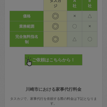
タスカ
A
B
ジ
社
社
◎
×
△
価格
◎
〇
×
業務範囲
完全無料指名
◎
△
〇
制
川崎市における家事代行料金
タスカジで、家事代行を依頼する際の料金は下記となりま
す。