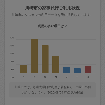
玉、など
きた場合は損害保険の対象外となるので
依頼者不在による当日キャンセル＝依頼
川崎市の家事代行ご利用状況
ご注意ください。
金額の100%＋交通費全額
川崎市のタスカジの利用データを元に掲載しています。
あわせてこちらも参照ください
：
初めて
利用します。注意しなくてはいけない点
※例：依頼日時／土曜日午前9時開始の場
利用の多い曜日は？
はありますか？
合、水曜日午前9時以降はキャンセル料が
発生
40%
水曜日9時〜金曜日9時まで＝依頼料金の
32%
50%
24%
金曜日9時～土曜日8時まで＝依頼金額の
100%
16%
土曜日8時〜実施時間＝依頼金額の100%
8%
＋交通費全額
月
火
水
木
金
土
日
0%
依頼者不在による当日キャンセル＝依頼
金額の100%＋交通費全額
川崎市では、毎週火曜日の利用が最も多く、土曜日の利
用が少ないです。(2026/08/09 時点での更新)
2. 定期契約キャンセル（定期契約のみ）