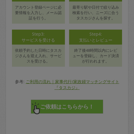
アカウント登録ページに必
最寄り駅や日付で絞り込み
要情報を入力し、メール認
検索を行い、ニーズに合う
証を行う。
タスカジさんを探す。
Step3:
Step4:
サービスを受ける
支払いとレビュー
依頼予約した日時にタスカ
終了後48時間以内にレビ
ジさんを迎え入れ、サービ
ューを登録し、カード決済
スを受ける。
が行われます。
参考:
ご利用の流れ｜家事代行/家政婦マッチングサイト
『タスカジ』