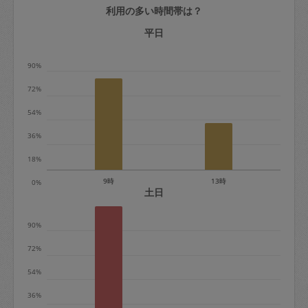
利用の多い時間帯は？
定期契約をキャンセルする場合、毎週定
期は月2回まで隔週定期は月1回までキャ
平日
ンセル料は発生しません。それ以上はキ
90%
ャンセル料が発生します。
72%
定期契約キャンセル料：
54%
・1回につき1,200円※
36%
・詳細ルールは、
こちら
を参照くださ
い。
18%
9時
13時
0%
※キャンセル料金の設定について：
土日
定期依頼1回（3時間）の金額とスポット
90%
1回（3時間）依頼した場合の金額の差額
相当で料金設定されています。
72%
54%
36%