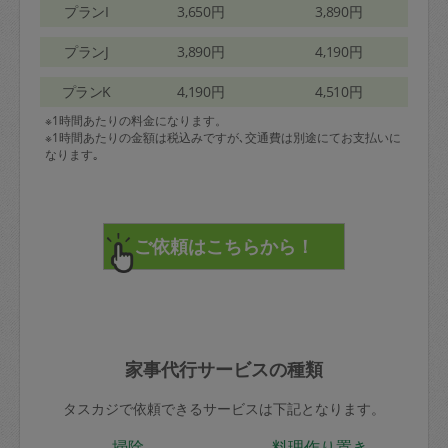
プランI
3,650円
3,890円
プランJ
3,890円
4,190円
プランK
4,190円
4,510円
※1時間あたりの料金になります。
※1時間あたりの金額は税込みですが､交通費は別途にてお支払いに
なります｡
家事代行サービスの種類
タスカジで依頼できるサービスは下記となります。
掃除
料理作り置き