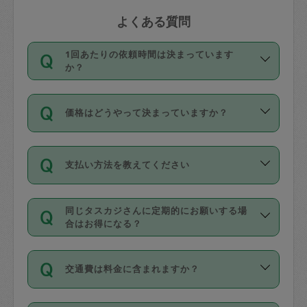
よくある質問
1回あたりの依頼時間は決まっています
か？
依頼1回につき3時間固定です。3時間を
価格はどうやって決まっていますか？
超えて依頼したい場合は、延長機能をご
利用ください。機能をご利用いただくに
11種類の価格帯の中からタスカジさん自
は、タスカジさんに事前に相談し、合意
支払い方法を教えてください
身が価格を選んで設定しています。
の上事前申請することが必要です。な
タスカジさんの価格設定には最初は制限
お、3時間を下回っても、値引き等はござ
お支払方法はクレジットカード（Visa／
があり、レビュー件数、レビューの平均
いません。
同じタスカジさんに定期的にお願いする場
Master／JCB／AMERICAN EXPRESS／
値、などで除々に設定可能な最高額が上
合はお得になる？
Diners Club）のみとなります。
がっていく仕組みになっています。
依頼には「スポット」と「定期（毎週｜
カード情報のご登録は、依頼リクエスト
交通費は料金に含まれますか？
隔週）」があり、「定期」の依頼は「ス
を行う際にご入力ください。プロフィー
ポット」よりお得な料金でご利用できま
ル登録時にはご入力いただかなくても大
交通費は依頼料金とは別途発生し、依頼