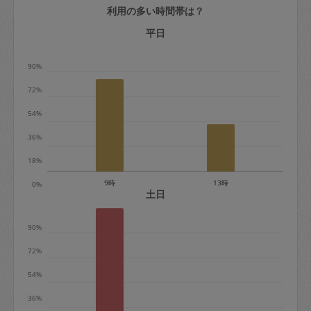
利用の多い時間帯は？
定期契約をキャンセルする場合、毎週定
期は月2回まで隔週定期は月1回までキャ
平日
ンセル料は発生しません。それ以上はキ
90%
ャンセル料が発生します。
72%
定期契約キャンセル料：
54%
・1回につき1,200円※
36%
・詳細ルールは、
こちら
を参照くださ
い。
18%
9時
13時
0%
※キャンセル料金の設定について：
土日
定期依頼1回（3時間）の金額とスポット
90%
1回（3時間）依頼した場合の金額の差額
相当で料金設定されています。
72%
54%
36%