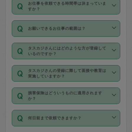
す。
丈夫です。
お仕事を依頼できる時間帯は決まっていま
料金のご請求と合わせてお支払いとなり
定期の最低利用回数は設けていない代わ
デビットカード・プリペイドカード（Vプ
すか？
ます。交通費の金額は「依頼の詳細」に
りに、一定数を超えたキャンセルは有償
リカ、au WALLETなど）
は支払にはご利
時間帯は3種類あります。いずれも１回あ
自動計算で表示されます。
でキャンセルすることが出来ます。
用いただけませんのでご注意ください。
お願いできるお仕事の範囲は？
たり３時間です。
銀行振込や現金払いも対応していませ
（例：毎週定期の場合は３回以上のキャ
ん。
掃除、整理収納、洗濯、買い物、料理、
・ＡＭ ９時～１２時
ンセルが有償（1200円、隔週定期の場合
なお、タスカジさんの交通費も、依頼料
タスカジさんにはどのような方が登録して
作り置きです。タスカジさんによってで
・ＰＭ １３時～１６時
いるのですか？
は２回以上のキャンセルが有償（1200
金のご請求と合わせてお支払いとなりま
きる仕事の範囲が異なりますので、依頼
・夜 １８時～２１時
円））
す。交通費の金額は「依頼の詳細」に自
主婦として長年の家事経験をお持ちの
する前にタスカジさんのプロフィールで
動計算で表示されます。
タスカジさんの登録に際して面接や教育は
方、栄養士・調理師といった資格者で保
確認してください。
開始時間を２時間前後変更することが可
実施していますか？
育園や学校の給食やレストランで料理関
基本的に、高所での作業や危険作業、屋
能です。依頼送信後、個別にタスカジさ
応募の際に、各自事務局との面接と説明
係の専門職に従事されていた方、日本で
外での作業は対象外です。
んにメッセージを送り調整してくださ
損害保険はどういうものに適用されます
を行っています。その後、身分証明書の
すでにハウスキーパーや英語の先生とし
か？
い。ただし、２時間を越えての調整はで
写真提出をしていただいています。外国
てお仕事をしているフィリピン出身の
きません。
依頼者とタスカジさんとの間でタスカジ
人の場合は在留カードで労働許可状況を
方、海外からの留学生、家事が好きな会
万が一、依頼した時間帯と作業時間が１
何日前まで依頼できますか？
を通して成立した作業時間内での作業に
確認しています。タスカジさんトレーニ
社員など様々なバックグラウンドの方が
時間も被らない場合、損害保険の対象外
適用されます。作業範囲は、掃除、洗
ング動画を使ったセルフトレーニングの
登録しています。
となりますので、ご注意ください。