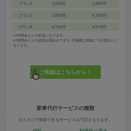
プランI
3,650円
3,890円
プランJ
3,890円
4,190円
プランK
4,190円
4,510円
※1時間あたりの料金になります。
※1時間あたりの金額は税込みですが､交通費は別途にてお支払いに
なります｡
家事代行サービスの種類
タスカジで依頼できるサービスは下記となります。
掃除
料理作り置き