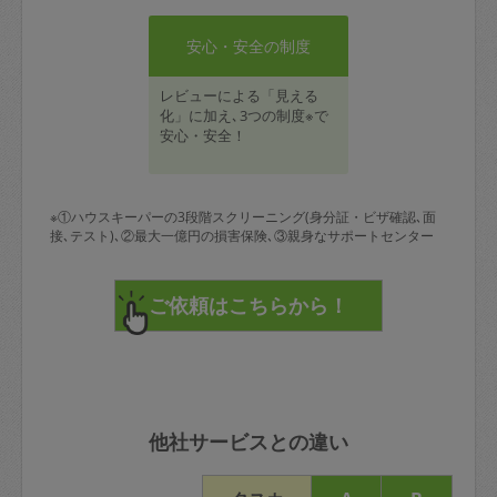
安心・安全の制度
レビューによる「見える
化」に加え､3つの制度※で
安心・安全！
※①ハウスキーパーの3段階スクリーニング(身分証・ビザ確認､面
接､テスト)､②最大一億円の損害保険､③親身なサポートセンター
他社サービスとの違い