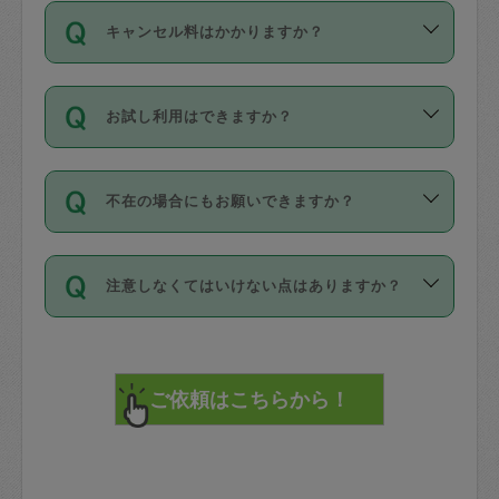
ご依頼は、現在を起点に3日後（72時間
濯、料理、作り置き、整理収納、買い物
のち、タスカジモニター宅にて３時間の
また外国人の方は英語しか話せない方、
キャンセル料はかかりますか？
以降）の日時から受付可能となっていま
です。作業中に物を壊したり、人にけが
現場トライアルを受け、合格したタスカ
日本語も話せる方など様々です。
す。
をさせたりした場合が対象で、補償金額
ジさんが活動されています。
キャンセル料には、以下の2種類がありま
ただし、72時間を切った直前の日程では
は対物1000万円、対人1億円が上限で
バックグラウンドや得意分野はプロフィ
お試し利用はできますか？
す。
タスカジさんへ「募集」をかけることが
す。
※テストセンターの講評は１件目のレビュ
ールに記載していますので、各自の得意
可能です。
ーとして記載されていますので依頼の際
分野を見極めて、目的に合わせてお仕事
「お試し利用」というメニューはありま
万が一損害が発生した場合は、その場の
に参考にしてください。
を依頼してください。
不在の場合にもお願いできますか？
せんが、「一回のみ」依頼を活用するこ
1. 直前キャンセル（定期、スポット契約
写真を撮り、
参考
：
【詳細】タスカジさんの登録に際
とによって、気に入ったタスカジさんを
共通）
タスカジサポートセンターまでご連絡く
して面接や教育は実施していますか？
不在の場合の作業はタスカジさんの同意
見つけることができます。
・タスカジさんのお仕事開始予定時間前
ださい。
注意しなくてはいけない点はありますか？
が必要です。数回の依頼ののち、タスカ
72時間を超える※と、以下のキャンセル
詳細FAQ：
損害賠償保険について教えて
ジさんと依頼者の間で十分な信頼関係が
まず、条件の合う気になるタスカジさ
料が発生します。
ください。
貴重品は紛失の際トラブルの元となるの
できたのち、タスカジさんに依頼してみ
ん、２・３人に「スポット」依頼をして
で、必ず鍵のかかるロッカーや金庫に入
てください。
みてください。
直前キャンセル料：
れて依頼者の責任の元管理するよう心掛
不在時に部屋に入るためにタスカジさん
その後、一番気に入ったタスカジさんに
72時間前〜24時間前＝依頼料金の50%
けてください。
に鍵を預ける必要がありますが、タスカ
「定期（毎週・隔週）」依頼をしてくだ
24時間前～1時間前＝依頼金額の100%
※パスポート、クレジットカード、銀行カ
ジさんが紛失した鍵によって二次的な損
さい。
1時間前〜実施時間＝依頼金額の100%＋
ード、5千円以上のアクセサリー、500円
害（たとえば、第三者の侵入など）が起
交通費全額