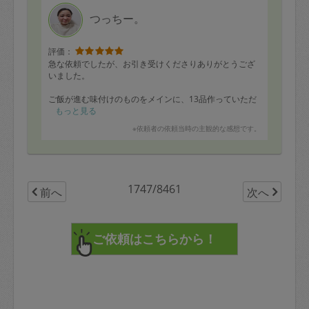
つっちー。
評価：
急な依頼でしたが、お引き受けくださりありがとうござ
いました。
ご飯が進む味付けのものをメインに、13品作っていただ
きました。
もっと見る
※依頼者の依頼当時の主観的な感想です。
２歳の子ども向けに味付けを調整してくださったものも8
品作っていただき、ありがとうございます。
おかげで、子どもが大人と同じメニューを食べることが
できるので、子どももとても嬉しそうです^_^
1747/8461
前へ
次へ