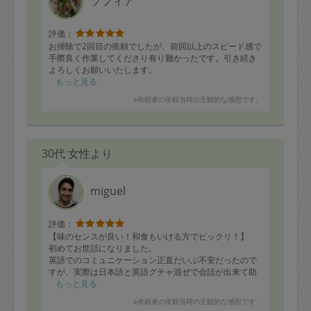
ソフィア
評価：
お掃除で2回目の依頼でしたが、前回以上のスピード感で
手際良く作業してくださり有り難かったです。引き続き
よろしくお願いいたします。
もっと見る
※依頼者の依頼当時の主観的な感想です。
30代 女性より
miguel
評価：
【味のセンスが良い！和食もいける方でビックリ！】
初めてお世話になりました。
英語でのコミュニケーション正直だいぶ不安だったので
すが、実際は日本語と英語グチャ混ぜで会話が出来て助
かりました！
もっと見る
※依頼者の依頼当時の主観的な感想です。
お世話になるまでは「基本は洋食メインなのかな？」と