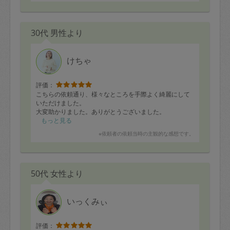
思っていたのですが、醤油やみりん、料理酒についても
確認されて、実際によくある醤油、みりん、日本酒の味
付けのお料理を美味しく作っていただけてビックリ！！
30代 男性より
冷蔵庫にある物で作って欲しい旨をお伝えしたら、名も
無き創作料理の数々（サラダやスープ、炒め物）が出来
上がったわけですが、どれもとても美味しかったです！
けちゃ
味のセンスが良い方なんだと思いました。
評価：
私のようにコミュニケーションで不安をお持ちの依頼主
こちらの依頼通り、様々なところを手際よく綺麗にして
さんいらっしゃると思いますが、とても物腰の柔らかい
いただけました。
真面目な方ですし、お料理もニーズにキチンと応えて作
大変助かりました。ありがとうございました。
ってくださる方なのでオススメ致します！
もっと見る
※依頼者の依頼当時の主観的な感想です。
是非またお世話になりたいと思いました！
今回はどうも有難うございました。
50代 女性より
いっくみぃ
評価：