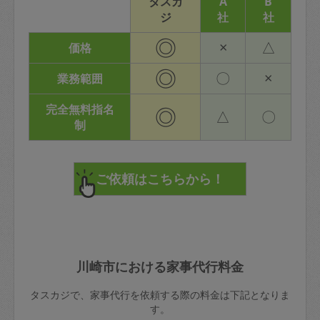
タスカ
A
B
ジ
社
社
◎
×
△
価格
◎
〇
×
業務範囲
完全無料指名
◎
△
〇
制
川崎市における家事代行料金
タスカジで、家事代行を依頼する際の料金は下記となりま
す。