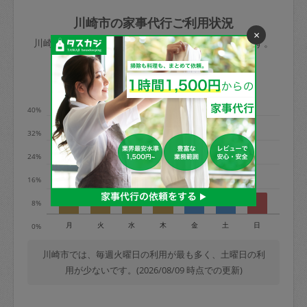
玉、など
きた場合は損害保険の対象外となるので
依頼者不在による当日キャンセル＝依頼
川崎市の家事代行ご利用状況
ご注意ください。
×
金額の100%＋交通費全額
川崎市のタスカジの利用データを元に掲載しています。
あわせてこちらも参照ください
：
初めて
利用します。注意しなくてはいけない点
※例：依頼日時／土曜日午前9時開始の場
利用の多い曜日は？
はありますか？
合、水曜日午前9時以降はキャンセル料が
発生
40%
水曜日9時〜金曜日9時まで＝依頼料金の
32%
50%
24%
金曜日9時～土曜日8時まで＝依頼金額の
100%
16%
土曜日8時〜実施時間＝依頼金額の100%
8%
＋交通費全額
月
火
水
木
金
土
日
0%
依頼者不在による当日キャンセル＝依頼
金額の100%＋交通費全額
川崎市では、毎週火曜日の利用が最も多く、土曜日の利
用が少ないです。(2026/08/09 時点での更新)
2. 定期契約キャンセル（定期契約のみ）