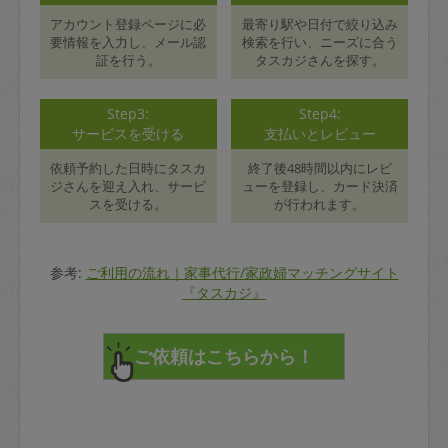
アカウント登録ページに必
最寄り駅や日付で絞り込み
要情報を入力し、メール認
検索を行い、ニーズに合う
証を行う。
タスカジさんを探す。
Step3:
Step4:
サービスを受ける
支払いとレビュー
依頼予約した日時にタスカ
終了後48時間以内にレビ
ジさんを迎え入れ、サービ
ューを登録し、カード決済
スを受ける。
が行われます。
参考:
ご利用の流れ｜家事代行/家政婦マッチングサイト
『タスカジ』