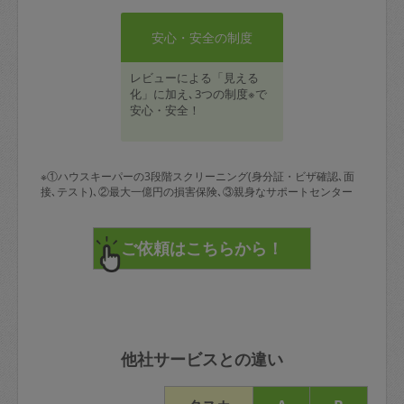
安心・安全の制度
レビューによる「見える
化」に加え､3つの制度※で
安心・安全！
※①ハウスキーパーの3段階スクリーニング(身分証・ビザ確認､面
接､テスト)､②最大一億円の損害保険､③親身なサポートセンター
他社サービスとの違い