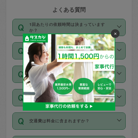
よくある質問
1回あたりの依頼時間は決まっています
か？
×
依頼1回につき3時間固定です。3時間を
価格はどうやって決まっていますか？
超えて依頼したい場合は、延長機能をご
利用ください。機能をご利用いただくに
11種類の価格帯の中からタスカジさん自
は、タスカジさんに事前に相談し、合意
支払い方法を教えてください
身が価格を選んで設定しています。
の上事前申請することが必要です。な
タスカジさんの価格設定には最初は制限
お、3時間を下回っても、値引き等はござ
お支払方法はクレジットカード（Visa／
があり、レビュー件数、レビューの平均
いません。
同じタスカジさんに定期的にお願いする場
Master／JCB／AMERICAN EXPRESS／
値、などで除々に設定可能な最高額が上
合はお得になる？
Diners Club）のみとなります。
がっていく仕組みになっています。
依頼には「スポット」と「定期（毎週｜
カード情報のご登録は、依頼リクエスト
交通費は料金に含まれますか？
隔週）」があり、「定期」の依頼は「ス
を行う際にご入力ください。プロフィー
ポット」よりお得な料金でご利用できま
ル登録時にはご入力いただかなくても大
交通費は依頼料金とは別途発生し、依頼