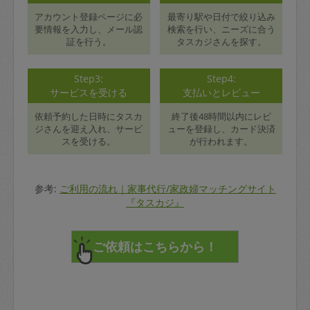
アカウント登録ページに必
最寄り駅や日付で絞り込み
要情報を入力し、メール認
検索を行い、ニーズに合う
証を行う。
タスカジさんを探す。
Step3:
Step4:
サービスを受ける
支払いとレビュー
依頼予約した日時にタスカ
終了後48時間以内にレビ
ジさんを迎え入れ、サービ
ューを登録し、カード決済
スを受ける。
が行われます。
参考:
ご利用の流れ｜家事代行/家政婦マッチングサイト
『タスカジ』