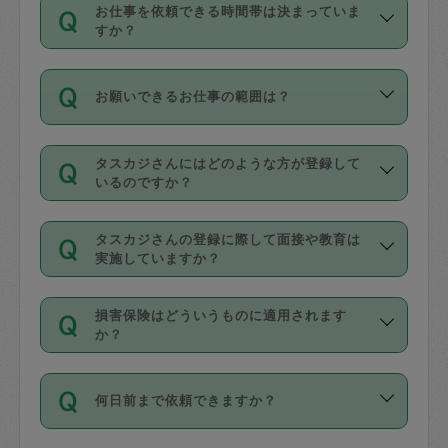
す。
丈夫です。
お仕事を依頼できる時間帯は決まっていま
料金のご請求と合わせてお支払いとなり
定期の最低利用回数は設けていない代わ
デビットカード・プリペイドカード（Vプ
すか？
ます。交通費の金額は「依頼の詳細」に
りに、一定数を超えたキャンセルは有償
リカ、au WALLETなど）
は支払にはご利
時間帯は3種類あります。いずれも１回あ
自動計算で表示されます。
でキャンセルすることが出来ます。
用いただけませんのでご注意ください。
お願いできるお仕事の範囲は？
たり３時間です。
銀行振込や現金払いも対応していませ
（例：毎週定期の場合は３回以上のキャ
ん。
掃除、整理収納、洗濯、買い物、料理、
・ＡＭ ９時～１２時
ンセルが有償（1200円、隔週定期の場合
なお、タスカジさんの交通費も、依頼料
タスカジさんにはどのような方が登録して
作り置きです。タスカジさんによってで
・ＰＭ １３時～１６時
いるのですか？
は２回以上のキャンセルが有償（1200
金のご請求と合わせてお支払いとなりま
きる仕事の範囲が異なりますので、依頼
・夜 １８時～２１時
円））
す。交通費の金額は「依頼の詳細」に自
主婦として長年の家事経験をお持ちの
する前にタスカジさんのプロフィールで
動計算で表示されます。
タスカジさんの登録に際して面接や教育は
方、栄養士・調理師といった資格者で保
確認してください。
開始時間を２時間前後変更することが可
実施していますか？
育園や学校の給食やレストランで料理関
基本的に、高所での作業や危険作業、屋
能です。依頼送信後、個別にタスカジさ
応募の際に、各自事務局との面接と説明
係の専門職に従事されていた方、日本で
外での作業は対象外です。
んにメッセージを送り調整してくださ
損害保険はどういうものに適用されます
を行っています。その後、身分証明書の
すでにハウスキーパーや英語の先生とし
か？
い。ただし、２時間を越えての調整はで
写真提出をしていただいています。外国
てお仕事をしているフィリピン出身の
きません。
依頼者とタスカジさんとの間でタスカジ
人の場合は在留カードで労働許可状況を
方、海外からの留学生、家事が好きな会
万が一、依頼した時間帯と作業時間が１
何日前まで依頼できますか？
を通して成立した作業時間内での作業に
確認しています。タスカジさんトレーニ
社員など様々なバックグラウンドの方が
時間も被らない場合、損害保険の対象外
適用されます。作業範囲は、掃除、洗
ング動画を使ったセルフトレーニングの
登録しています。
となりますので、ご注意ください。