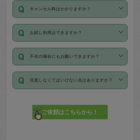
ご依頼は、現在を起点に3日後（72時間
濯、料理、作り置き、整理収納、買い物
のち、タスカジモニター宅にて３時間の
また外国人の方は英語しか話せない方、
キャンセル料はかかりますか？
以降）の日時から受付可能となっていま
です。作業中に物を壊したり、人にけが
現場トライアルを受け、合格したタスカ
日本語も話せる方など様々です。
す。
をさせたりした場合が対象で、補償金額
ジさんが活動されています。
キャンセル料には、以下の2種類がありま
ただし、72時間を切った直前の日程では
は対物1000万円、対人1億円が上限で
バックグラウンドや得意分野はプロフィ
お試し利用はできますか？
す。
タスカジさんへ「募集」をかけることが
す。
※テストセンターの講評は１件目のレビュ
ールに記載していますので、各自の得意
可能です。
ーとして記載されていますので依頼の際
分野を見極めて、目的に合わせてお仕事
「お試し利用」というメニューはありま
万が一損害が発生した場合は、その場の
に参考にしてください。
を依頼してください。
不在の場合にもお願いできますか？
せんが、「一回のみ」依頼を活用するこ
1. 直前キャンセル（定期、スポット契約
写真を撮り、
参考
：
【詳細】タスカジさんの登録に際
とによって、気に入ったタスカジさんを
共通）
タスカジサポートセンターまでご連絡く
して面接や教育は実施していますか？
不在の場合の作業はタスカジさんの同意
見つけることができます。
・タスカジさんのお仕事開始予定時間前
ださい。
注意しなくてはいけない点はありますか？
が必要です。数回の依頼ののち、タスカ
72時間を超える※と、以下のキャンセル
詳細FAQ：
損害賠償保険について教えて
ジさんと依頼者の間で十分な信頼関係が
まず、条件の合う気になるタスカジさ
料が発生します。
ください。
貴重品は紛失の際トラブルの元となるの
できたのち、タスカジさんに依頼してみ
ん、２・３人に「スポット」依頼をして
で、必ず鍵のかかるロッカーや金庫に入
てください。
みてください。
直前キャンセル料：
れて依頼者の責任の元管理するよう心掛
不在時に部屋に入るためにタスカジさん
その後、一番気に入ったタスカジさんに
72時間前〜24時間前＝依頼料金の50%
けてください。
に鍵を預ける必要がありますが、タスカ
「定期（毎週・隔週）」依頼をしてくだ
24時間前～1時間前＝依頼金額の100%
※パスポート、クレジットカード、銀行カ
ジさんが紛失した鍵によって二次的な損
さい。
1時間前〜実施時間＝依頼金額の100%＋
ード、5千円以上のアクセサリー、500円
害（たとえば、第三者の侵入など）が起
交通費全額