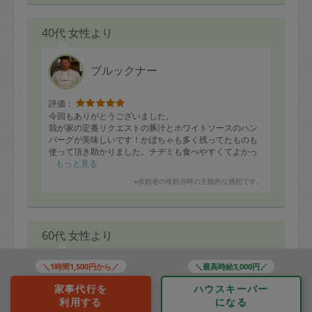
40代 女性より
ブルックナー
評価：
今回もありがとうございました。
我が家の定番リクエストの豚汁とホワイトソースのハン
バーグが美味しいです！かぼちゃも多く残ってたものも
使って頂き助かりました。チヂミも食べやすくてよかっ
たです。
もっと見る
またよろしくお願い致します！
※依頼者の依頼当時の主観的な感想です。
60代 女性より
＼1時間1,500円から／
＼最高時給3,000円／
Mariko_mama
家事代行を
ハウスキーパー
利用する
になる
評価：