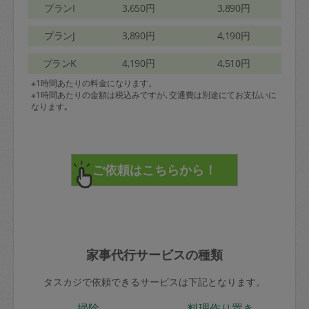
プランI
3,650円
3,890円
プランJ
3,890円
4,190円
プランK
4,190円
4,510円
※1時間あたりの料金になります。
※1時間あたりの金額は税込みですが､交通費は別途にてお支払いに
なります｡
家事代行サービスの種類
タスカジで依頼できるサービスは下記となります。
掃除
料理作り置き