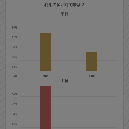
利用の多い時間帯は？
定期契約をキャンセルする場合、毎週定
期は月2回まで隔週定期は月1回までキャ
平日
ンセル料は発生しません。それ以上はキ
90%
ャンセル料が発生します。
72%
定期契約キャンセル料：
54%
・1回につき1,200円※
36%
・詳細ルールは、
こちら
を参照くださ
い。
18%
9時
13時
0%
※キャンセル料金の設定について：
土日
定期依頼1回（3時間）の金額とスポット
90%
1回（3時間）依頼した場合の金額の差額
相当で料金設定されています。
72%
54%
36%