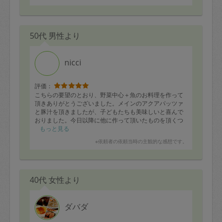
50代 男性より
nicci
評価：
こちらの要望のとおり、野菜中心＋魚のお料理を作って
頂きありがとうございました。メインのアクアパッツァ
と豚汁を頂きましたが、子どもたちも美味しいと喜んで
おりました。今日以降に他に作って頂いたものを頂くつ
もりです。またお願いしたいと思います。よろしくお願
もっと見る
いします。
※依頼者の依頼当時の主観的な感想です。
40代 女性より
ダバダ