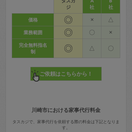
タスカ
A
B
ジ
社
社
◎
×
△
価格
◎
〇
×
業務範囲
完全無料指名
◎
△
〇
制
川崎市における家事代行料金
タスカジで、家事代行を依頼する際の料金は下記となりま
す。