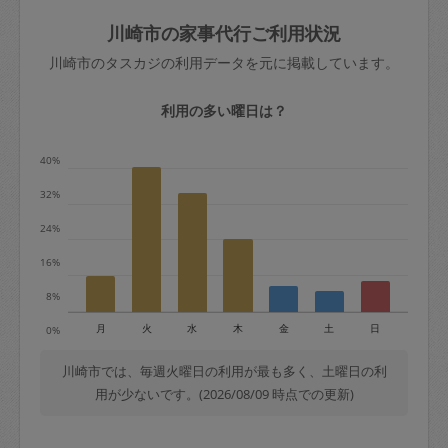
玉、など
きた場合は損害保険の対象外となるので
依頼者不在による当日キャンセル＝依頼
川崎市の家事代行ご利用状況
ご注意ください。
金額の100%＋交通費全額
川崎市のタスカジの利用データを元に掲載しています。
あわせてこちらも参照ください
：
初めて
利用します。注意しなくてはいけない点
※例：依頼日時／土曜日午前9時開始の場
利用の多い曜日は？
はありますか？
合、水曜日午前9時以降はキャンセル料が
発生
40%
水曜日9時〜金曜日9時まで＝依頼料金の
32%
50%
24%
金曜日9時～土曜日8時まで＝依頼金額の
100%
16%
土曜日8時〜実施時間＝依頼金額の100%
8%
＋交通費全額
月
火
水
木
金
土
日
0%
依頼者不在による当日キャンセル＝依頼
金額の100%＋交通費全額
川崎市では、毎週火曜日の利用が最も多く、土曜日の利
用が少ないです。(2026/08/09 時点での更新)
2. 定期契約キャンセル（定期契約のみ）