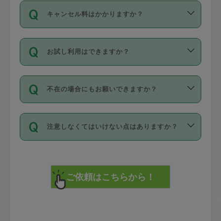
ご依頼は、現在を起点に3日後（72時間
濯、料理、作り置き、整理収納、買い物
のち、タスカジモニター宅にて３時間の
また外国人の方は英語しか話せない方、
キャンセル料はかかりますか？
以降）の日時から受付可能となっていま
です。作業中に物を壊したり、人にけが
現場トライアルを受け、合格したタスカ
日本語も話せる方など様々です。
す。
をさせたりした場合が対象で、補償金額
ジさんが活動されています。
キャンセル料には、以下の2種類がありま
ただし、72時間を切った直前の日程では
は対物1000万円、対人1億円が上限で
バックグラウンドや得意分野はプロフィ
お試し利用はできますか？
す。
タスカジさんへ「募集」をかけることが
す。
※テストセンターの講評は１件目のレビュ
ールに記載していますので、各自の得意
可能です。
ーとして記載されていますので依頼の際
分野を見極めて、目的に合わせてお仕事
「お試し利用」というメニューはありま
万が一損害が発生した場合は、その場の
に参考にしてください。
を依頼してください。
不在の場合にもお願いできますか？
せんが、「一回のみ」依頼を活用するこ
1. 直前キャンセル（定期、スポット契約
写真を撮り、
参考
：
【詳細】タスカジさんの登録に際
とによって、気に入ったタスカジさんを
共通）
タスカジサポートセンターまでご連絡く
して面接や教育は実施していますか？
不在の場合の作業はタスカジさんの同意
見つけることができます。
・タスカジさんのお仕事開始予定時間前
ださい。
注意しなくてはいけない点はありますか？
が必要です。数回の依頼ののち、タスカ
72時間を超える※と、以下のキャンセル
詳細FAQ：
損害賠償保険について教えて
ジさんと依頼者の間で十分な信頼関係が
まず、条件の合う気になるタスカジさ
料が発生します。
ください。
貴重品は紛失の際トラブルの元となるの
できたのち、タスカジさんに依頼してみ
ん、２・３人に「スポット」依頼をして
で、必ず鍵のかかるロッカーや金庫に入
てください。
みてください。
直前キャンセル料：
れて依頼者の責任の元管理するよう心掛
不在時に部屋に入るためにタスカジさん
その後、一番気に入ったタスカジさんに
72時間前〜24時間前＝依頼料金の50%
けてください。
に鍵を預ける必要がありますが、タスカ
「定期（毎週・隔週）」依頼をしてくだ
24時間前～1時間前＝依頼金額の100%
※パスポート、クレジットカード、銀行カ
ジさんが紛失した鍵によって二次的な損
さい。
1時間前〜実施時間＝依頼金額の100%＋
ード、5千円以上のアクセサリー、500円
害（たとえば、第三者の侵入など）が起
交通費全額