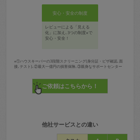
安心・安全の制度
レビューによる「見える
化」に加え､3つの制度※で
安心・安全！
※①ハウスキーパーの3段階スクリーニング(身分証・ビザ確認､面
接､テスト)､②最大一億円の損害保険､③親身なサポートセンター
他社サービスとの違い