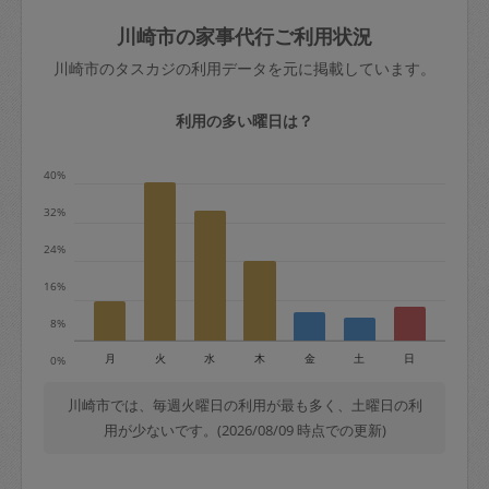
玉、など
きた場合は損害保険の対象外となるので
依頼者不在による当日キャンセル＝依頼
川崎市の家事代行ご利用状況
ご注意ください。
金額の100%＋交通費全額
川崎市のタスカジの利用データを元に掲載しています。
あわせてこちらも参照ください
：
初めて
利用します。注意しなくてはいけない点
※例：依頼日時／土曜日午前9時開始の場
利用の多い曜日は？
はありますか？
合、水曜日午前9時以降はキャンセル料が
発生
40%
水曜日9時〜金曜日9時まで＝依頼料金の
32%
50%
24%
金曜日9時～土曜日8時まで＝依頼金額の
100%
16%
土曜日8時〜実施時間＝依頼金額の100%
8%
＋交通費全額
月
火
水
木
金
土
日
0%
依頼者不在による当日キャンセル＝依頼
金額の100%＋交通費全額
川崎市では、毎週火曜日の利用が最も多く、土曜日の利
用が少ないです。(2026/08/09 時点での更新)
2. 定期契約キャンセル（定期契約のみ）