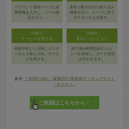
アカウント登録ページに必
最寄り駅や日付で絞り込み
要情報を入力し、メール認
検索を行い、ニーズに合う
証を行う。
タスカジさんを探す。
Step3:
Step4:
サービスを受ける
支払いとレビュー
依頼予約した日時にタスカ
終了後48時間以内にレビ
ジさんを迎え入れ、サービ
ューを登録し、カード決済
スを受ける。
が行われます。
参考:
ご利用の流れ｜家事代行/家政婦マッチングサイト
『タスカジ』