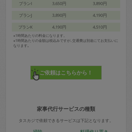
プランI
3,650円
3,890円
プランJ
3,890円
4,190円
プランK
4,190円
4,510円
※1時間あたりの料金になります。
※1時間あたりの金額は税込みですが､交通費は別途にてお支払いに
なります｡
家事代行サービスの種類
タスカジで依頼できるサービスは下記となります。
掃除
料理作り置き