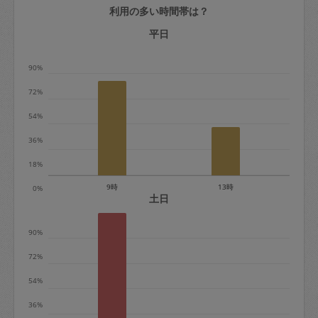
利用の多い時間帯は？
定期契約をキャンセルする場合、毎週定
期は月2回まで隔週定期は月1回までキャ
平日
ンセル料は発生しません。それ以上はキ
90%
ャンセル料が発生します。
72%
定期契約キャンセル料：
54%
・1回につき1,200円※
36%
・詳細ルールは、
こちら
を参照くださ
い。
18%
9時
13時
0%
※キャンセル料金の設定について：
土日
定期依頼1回（3時間）の金額とスポット
90%
1回（3時間）依頼した場合の金額の差額
相当で料金設定されています。
72%
54%
36%