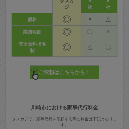
タスカ
A
B
ジ
社
社
◎
×
△
価格
◎
〇
×
業務範囲
完全無料指名
◎
△
〇
制
川崎市における家事代行料金
タスカジで、家事代行を依頼する際の料金は下記となりま
す。