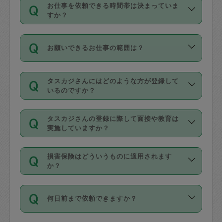
す。
丈夫です。
お仕事を依頼できる時間帯は決まっていま
料金のご請求と合わせてお支払いとなり
定期の最低利用回数は設けていない代わ
デビットカード・プリペイドカード（Vプ
すか？
ます。交通費の金額は「依頼の詳細」に
りに、一定数を超えたキャンセルは有償
リカ、au WALLETなど）
は支払にはご利
時間帯は3種類あります。いずれも１回あ
自動計算で表示されます。
でキャンセルすることが出来ます。
用いただけませんのでご注意ください。
お願いできるお仕事の範囲は？
たり３時間です。
銀行振込や現金払いも対応していませ
（例：毎週定期の場合は３回以上のキャ
ん。
掃除、整理収納、洗濯、買い物、料理、
・ＡＭ ９時～１２時
ンセルが有償（1200円、隔週定期の場合
なお、タスカジさんの交通費も、依頼料
タスカジさんにはどのような方が登録して
作り置きです。タスカジさんによってで
・ＰＭ １３時～１６時
いるのですか？
は２回以上のキャンセルが有償（1200
金のご請求と合わせてお支払いとなりま
きる仕事の範囲が異なりますので、依頼
・夜 １８時～２１時
円））
す。交通費の金額は「依頼の詳細」に自
主婦として長年の家事経験をお持ちの
する前にタスカジさんのプロフィールで
動計算で表示されます。
タスカジさんの登録に際して面接や教育は
方、栄養士・調理師といった資格者で保
確認してください。
開始時間を２時間前後変更することが可
実施していますか？
育園や学校の給食やレストランで料理関
基本的に、高所での作業や危険作業、屋
能です。依頼送信後、個別にタスカジさ
応募の際に、各自事務局との面接と説明
係の専門職に従事されていた方、日本で
外での作業は対象外です。
んにメッセージを送り調整してくださ
損害保険はどういうものに適用されます
を行っています。その後、身分証明書の
すでにハウスキーパーや英語の先生とし
か？
い。ただし、２時間を越えての調整はで
写真提出をしていただいています。外国
てお仕事をしているフィリピン出身の
きません。
依頼者とタスカジさんとの間でタスカジ
人の場合は在留カードで労働許可状況を
方、海外からの留学生、家事が好きな会
万が一、依頼した時間帯と作業時間が１
何日前まで依頼できますか？
を通して成立した作業時間内での作業に
確認しています。タスカジさんトレーニ
社員など様々なバックグラウンドの方が
時間も被らない場合、損害保険の対象外
適用されます。作業範囲は、掃除、洗
ング動画を使ったセルフトレーニングの
登録しています。
となりますので、ご注意ください。