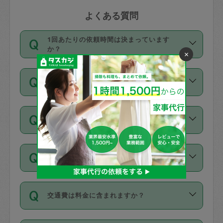
よくある質問
1回あたりの依頼時間は決まっています
か？
×
依頼1回につき3時間固定です。3時間を
価格はどうやって決まっていますか？
超えて依頼したい場合は、延長機能をご
利用ください。機能をご利用いただくに
11種類の価格帯の中からタスカジさん自
は、タスカジさんに事前に相談し、合意
支払い方法を教えてください
身が価格を選んで設定しています。
の上事前申請することが必要です。な
タスカジさんの価格設定には最初は制限
お、3時間を下回っても、値引き等はござ
お支払方法はクレジットカード（Visa／
があり、レビュー件数、レビューの平均
いません。
同じタスカジさんに定期的にお願いする場
Master／JCB／AMERICAN EXPRESS／
値、などで除々に設定可能な最高額が上
合はお得になる？
Diners Club）のみとなります。
がっていく仕組みになっています。
依頼には「スポット」と「定期（毎週｜
カード情報のご登録は、依頼リクエスト
交通費は料金に含まれますか？
隔週）」があり、「定期」の依頼は「ス
を行う際にご入力ください。プロフィー
ポット」よりお得な料金でご利用できま
ル登録時にはご入力いただかなくても大
交通費は依頼料金とは別途発生し、依頼