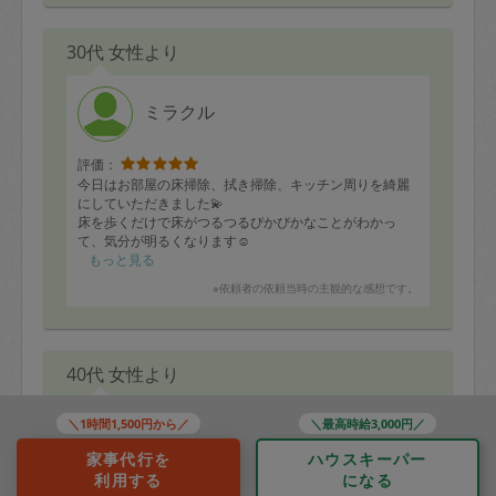
30代 女性より
ミラクル
評価：
今日はお部屋の床掃除、拭き掃除、キッチン周りを綺麗
にしていただきました💫
床を歩くだけで床がつるつるぴかぴかなことがわかっ
て、気分が明るくなります☺️
ミラクルさんにお掃除いただいている間、近くでリモー
もっと見る
トワークをしたり、お昼寝をしたりしていて、作業音と
※依頼者の依頼当時の主観的な感想です。
かにも気を使っていただいているのですが、全く気にな
らないくらいに静かでスムーズです🙏
また来ていただける日を楽しみにしております💓
40代 女性より
＼1時間1,500円から／
＼最高時給3,000円／
koko_coco761
家事代行を
ハウスキーパー
利用する
になる
評価：