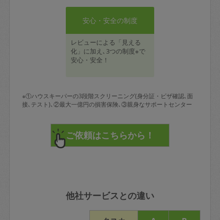
安心・安全の制度
レビューによる「見える
化」に加え､3つの制度※で
安心・安全！
※①ハウスキーパーの3段階スクリーニング(身分証・ビザ確認､面
接､テスト)､②最大一億円の損害保険､③親身なサポートセンター
他社サービスとの違い