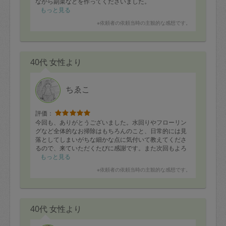
ながら副菜などを作ってくださいました。
子供も美味しいと食べております。
もっと見る
またよろしくお願いいたします。
※依頼者の依頼当時の主観的な感想です。
40代 女性より
ちゑこ
評価：
今回も、ありがとうございました。水回りやフローリン
グなど全体的なお掃除はもちろんのこと、日常的には見
落としてしまいがちな細かな点に気付いて教えてくださ
るので、来ていただくたびに感謝です。また次回もよろ
しくお願いいたします。
もっと見る
※依頼者の依頼当時の主観的な感想です。
40代 女性より