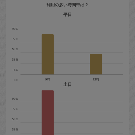
利用の多い時間帯は？
定期契約をキャンセルする場合、毎週定
期は月2回まで隔週定期は月1回までキャ
平日
ンセル料は発生しません。それ以上はキ
90%
ャンセル料が発生します。
72%
定期契約キャンセル料：
54%
・1回につき1,200円※
36%
・詳細ルールは、
こちら
を参照くださ
い。
18%
9時
13時
0%
※キャンセル料金の設定について：
土日
定期依頼1回（3時間）の金額とスポット
90%
1回（3時間）依頼した場合の金額の差額
相当で料金設定されています。
72%
54%
36%