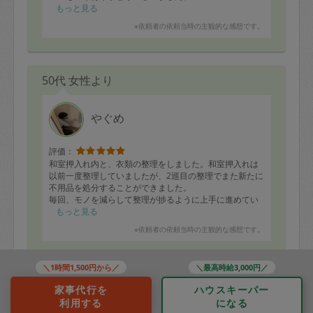
もっと見る
※依頼者の依頼当時の主観的な感想です。
50代 女性より
やぐめ
評価：
和室押入れ内と、衣類の整理をしました。和室押入れは
以前一度整理していましたが、2巡目の整理でまた新たに
不用品を処分することができました。
毎回、モノを減らして整理が捗るように上手に進めてい
ただけるのでとても感謝しています。今回もどうもあり
もっと見る
がとうございました。
※依頼者の依頼当時の主観的な感想です。
＼1時間1,500円から／
＼最高時給3,000円／
50代 女性より
家事代行を
ハウスキーパー
利用する
になる