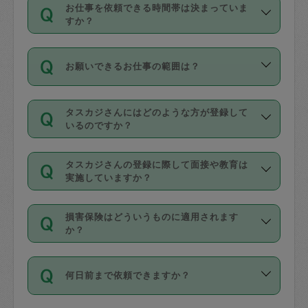
す。
丈夫です。
お仕事を依頼できる時間帯は決まっていま
料金のご請求と合わせてお支払いとなり
定期の最低利用回数は設けていない代わ
デビットカード・プリペイドカード（Vプ
すか？
ます。交通費の金額は「依頼の詳細」に
りに、一定数を超えたキャンセルは有償
リカ、au WALLETなど）
は支払にはご利
時間帯は3種類あります。いずれも１回あ
自動計算で表示されます。
でキャンセルすることが出来ます。
用いただけませんのでご注意ください。
お願いできるお仕事の範囲は？
たり３時間です。
銀行振込や現金払いも対応していませ
（例：毎週定期の場合は３回以上のキャ
ん。
掃除、整理収納、洗濯、買い物、料理、
・ＡＭ ９時～１２時
ンセルが有償（1200円、隔週定期の場合
なお、タスカジさんの交通費も、依頼料
タスカジさんにはどのような方が登録して
作り置きです。タスカジさんによってで
・ＰＭ １３時～１６時
いるのですか？
は２回以上のキャンセルが有償（1200
金のご請求と合わせてお支払いとなりま
きる仕事の範囲が異なりますので、依頼
・夜 １８時～２１時
円））
す。交通費の金額は「依頼の詳細」に自
主婦として長年の家事経験をお持ちの
する前にタスカジさんのプロフィールで
動計算で表示されます。
タスカジさんの登録に際して面接や教育は
方、栄養士・調理師といった資格者で保
確認してください。
開始時間を２時間前後変更することが可
実施していますか？
育園や学校の給食やレストランで料理関
基本的に、高所での作業や危険作業、屋
能です。依頼送信後、個別にタスカジさ
応募の際に、各自事務局との面接と説明
係の専門職に従事されていた方、日本で
外での作業は対象外です。
んにメッセージを送り調整してくださ
損害保険はどういうものに適用されます
を行っています。その後、身分証明書の
すでにハウスキーパーや英語の先生とし
か？
い。ただし、２時間を越えての調整はで
写真提出をしていただいています。外国
てお仕事をしているフィリピン出身の
きません。
依頼者とタスカジさんとの間でタスカジ
人の場合は在留カードで労働許可状況を
方、海外からの留学生、家事が好きな会
万が一、依頼した時間帯と作業時間が１
何日前まで依頼できますか？
を通して成立した作業時間内での作業に
確認しています。タスカジさんトレーニ
社員など様々なバックグラウンドの方が
時間も被らない場合、損害保険の対象外
適用されます。作業範囲は、掃除、洗
ング動画を使ったセルフトレーニングの
登録しています。
となりますので、ご注意ください。