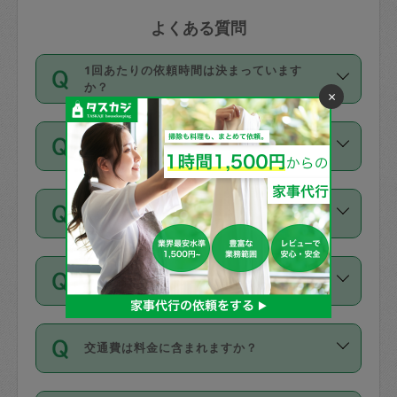
よくある質問
1回あたりの依頼時間は決まっています
か？
×
依頼1回につき3時間固定です。3時間を
価格はどうやって決まっていますか？
超えて依頼したい場合は、延長機能をご
利用ください。機能をご利用いただくに
11種類の価格帯の中からタスカジさん自
は、タスカジさんに事前に相談し、合意
支払い方法を教えてください
身が価格を選んで設定しています。
の上事前申請することが必要です。な
タスカジさんの価格設定には最初は制限
お、3時間を下回っても、値引き等はござ
お支払方法はクレジットカード（Visa／
があり、レビュー件数、レビューの平均
いません。
同じタスカジさんに定期的にお願いする場
Master／JCB／AMERICAN EXPRESS／
値、などで除々に設定可能な最高額が上
合はお得になる？
Diners Club）のみとなります。
がっていく仕組みになっています。
依頼には「スポット」と「定期（毎週｜
カード情報のご登録は、依頼リクエスト
交通費は料金に含まれますか？
隔週）」があり、「定期」の依頼は「ス
を行う際にご入力ください。プロフィー
ポット」よりお得な料金でご利用できま
ル登録時にはご入力いただかなくても大
交通費は依頼料金とは別途発生し、依頼