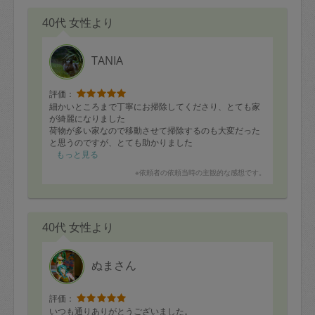
40代 女性より
TANIA
評価：
細かいところまで丁寧にお掃除してくださり、とても家
が綺麗になりました
荷物が多い家なので移動させて掃除するのも大変だった
と思うのですが、とても助かりました
床の汚れなども掃除機だけではなく、拭いたりもしてく
もっと見る
ださり、また外も綺麗にはいてくださり、家の中も外も
※依頼者の依頼当時の主観的な感想です。
凄く綺麗にして頂きました
どうもありがとうございました
またよろしくお願いします。
40代 女性より
ぬまさん
評価：
いつも通りありがとうございました。