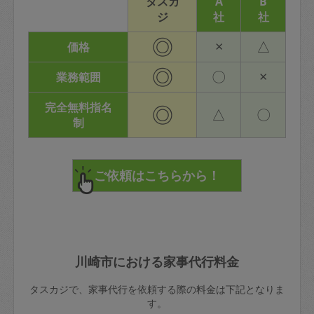
タスカ
A
B
ジ
社
社
◎
×
△
価格
◎
〇
×
業務範囲
完全無料指名
◎
△
〇
制
川崎市における家事代行料金
タスカジで、家事代行を依頼する際の料金は下記となりま
す。