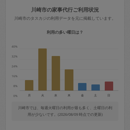
玉、など
きた場合は損害保険の対象外となるので
依頼者不在による当日キャンセル＝依頼
川崎市の家事代行ご利用状況
ご注意ください。
金額の100%＋交通費全額
川崎市のタスカジの利用データを元に掲載しています。
あわせてこちらも参照ください
：
初めて
利用します。注意しなくてはいけない点
※例：依頼日時／土曜日午前9時開始の場
利用の多い曜日は？
はありますか？
合、水曜日午前9時以降はキャンセル料が
発生
40%
水曜日9時〜金曜日9時まで＝依頼料金の
32%
50%
24%
金曜日9時～土曜日8時まで＝依頼金額の
100%
16%
土曜日8時〜実施時間＝依頼金額の100%
8%
＋交通費全額
月
火
水
木
金
土
日
0%
依頼者不在による当日キャンセル＝依頼
金額の100%＋交通費全額
川崎市では、毎週火曜日の利用が最も多く、土曜日の利
用が少ないです。(2026/08/09 時点での更新)
2. 定期契約キャンセル（定期契約のみ）