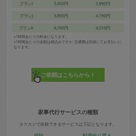
プランI
3,650円
3,890円
プランJ
3,890円
4,190円
プランK
4,190円
4,510円
※1時間あたりの料金になります。
※1時間あたりの金額は税込みですが､交通費は別途にてお支払いに
なります｡
家事代行サービスの種類
タスカジで依頼できるサービスは下記となります。
掃除
料理作り置き