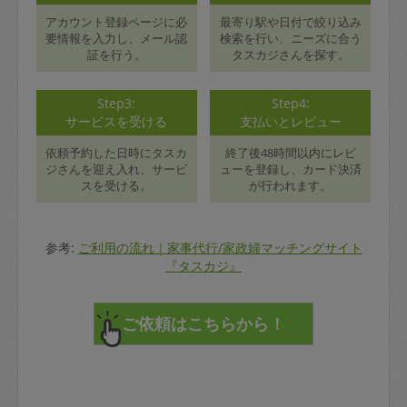
アカウント登録ページに必
最寄り駅や日付で絞り込み
要情報を入力し、メール認
検索を行い、ニーズに合う
証を行う。
タスカジさんを探す。
Step3:
Step4:
サービスを受ける
支払いとレビュー
依頼予約した日時にタスカ
終了後48時間以内にレビ
ジさんを迎え入れ、サービ
ューを登録し、カード決済
スを受ける。
が行われます。
参考:
ご利用の流れ｜家事代行/家政婦マッチングサイト
『タスカジ』