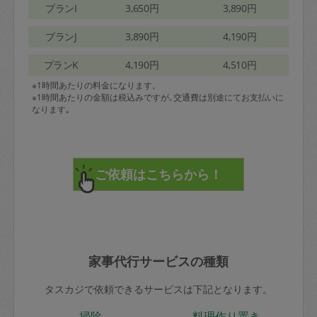
プランI
3,650円
3,890円
プランJ
3,890円
4,190円
プランK
4,190円
4,510円
※1時間あたりの料金になります。
※1時間あたりの金額は税込みですが､交通費は別途にてお支払いに
なります｡
家事代行サービスの種類
タスカジで依頼できるサービスは下記となります。
掃除
料理作り置き