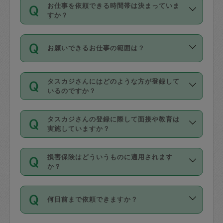
す。
丈夫です。
お仕事を依頼できる時間帯は決まっていま
料金のご請求と合わせてお支払いとなり
定期の最低利用回数は設けていない代わ
デビットカード・プリペイドカード（Vプ
すか？
ます。交通費の金額は「依頼の詳細」に
りに、一定数を超えたキャンセルは有償
リカ、au WALLETなど）
は支払にはご利
時間帯は3種類あります。いずれも１回あ
自動計算で表示されます。
でキャンセルすることが出来ます。
用いただけませんのでご注意ください。
お願いできるお仕事の範囲は？
たり３時間です。
銀行振込や現金払いも対応していませ
（例：毎週定期の場合は３回以上のキャ
ん。
掃除、整理収納、洗濯、買い物、料理、
・ＡＭ ９時～１２時
ンセルが有償（1200円、隔週定期の場合
なお、タスカジさんの交通費も、依頼料
タスカジさんにはどのような方が登録して
作り置きです。タスカジさんによってで
・ＰＭ １３時～１６時
いるのですか？
は２回以上のキャンセルが有償（1200
金のご請求と合わせてお支払いとなりま
きる仕事の範囲が異なりますので、依頼
・夜 １８時～２１時
円））
す。交通費の金額は「依頼の詳細」に自
主婦として長年の家事経験をお持ちの
する前にタスカジさんのプロフィールで
動計算で表示されます。
タスカジさんの登録に際して面接や教育は
方、栄養士・調理師といった資格者で保
確認してください。
開始時間を２時間前後変更することが可
実施していますか？
育園や学校の給食やレストランで料理関
基本的に、高所での作業や危険作業、屋
能です。依頼送信後、個別にタスカジさ
応募の際に、各自事務局との面接と説明
係の専門職に従事されていた方、日本で
外での作業は対象外です。
んにメッセージを送り調整してくださ
損害保険はどういうものに適用されます
を行っています。その後、身分証明書の
すでにハウスキーパーや英語の先生とし
か？
い。ただし、２時間を越えての調整はで
写真提出をしていただいています。外国
てお仕事をしているフィリピン出身の
きません。
依頼者とタスカジさんとの間でタスカジ
人の場合は在留カードで労働許可状況を
方、海外からの留学生、家事が好きな会
万が一、依頼した時間帯と作業時間が１
何日前まで依頼できますか？
を通して成立した作業時間内での作業に
確認しています。タスカジさんトレーニ
社員など様々なバックグラウンドの方が
時間も被らない場合、損害保険の対象外
適用されます。作業範囲は、掃除、洗
ング動画を使ったセルフトレーニングの
登録しています。
となりますので、ご注意ください。