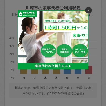
玉、など
きた場合は損害保険の対象外となるので
依頼者不在による当日キャンセル＝依頼
川崎市の家事代行ご利用状況
×
ご注意ください。
金額の100%＋交通費全額
川崎市のタスカジの利用データを元に掲載しています。
あわせてこちらも参照ください
：
初めて
利用します。注意しなくてはいけない点
※例：依頼日時／土曜日午前9時開始の場
利用の多い曜日は？
はありますか？
合、水曜日午前9時以降はキャンセル料が
発生
40%
水曜日9時〜金曜日9時まで＝依頼料金の
32%
50%
24%
金曜日9時～土曜日8時まで＝依頼金額の
100%
16%
土曜日8時〜実施時間＝依頼金額の100%
8%
＋交通費全額
月
火
水
木
金
土
日
0%
依頼者不在による当日キャンセル＝依頼
金額の100%＋交通費全額
川崎市では、毎週火曜日の利用が最も多く、土曜日の利
用が少ないです。(2026/08/06 時点での更新)
2. 定期契約キャンセル（定期契約のみ）