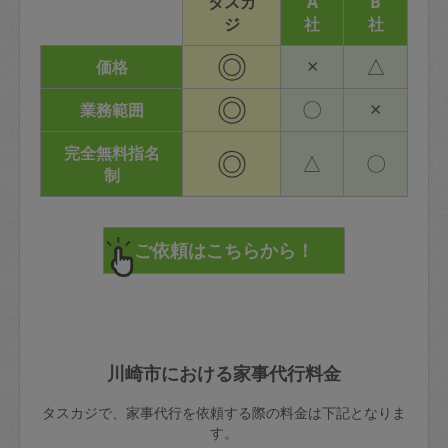
タスカ
A
B
ジ
社
社
◎
×
△
価格
◎
〇
×
業務範囲
完全無料指名
◎
△
〇
制
川崎市における家事代行料金
タスカジで、家事代行を依頼する際の料金は下記となりま
す。