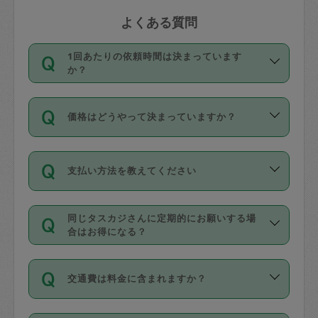
よくある質問
1回あたりの依頼時間は決まっています
か？
依頼1回につき3時間固定です。3時間を
価格はどうやって決まっていますか？
超えて依頼したい場合は、延長機能をご
利用ください。機能をご利用いただくに
11種類の価格帯の中からタスカジさん自
は、タスカジさんに事前に相談し、合意
支払い方法を教えてください
身が価格を選んで設定しています。
の上事前申請することが必要です。な
タスカジさんの価格設定には最初は制限
お、3時間を下回っても、値引き等はござ
お支払方法はクレジットカード（Visa／
があり、レビュー件数、レビューの平均
いません。
同じタスカジさんに定期的にお願いする場
Master／JCB／AMERICAN EXPRESS／
値、などで除々に設定可能な最高額が上
合はお得になる？
Diners Club）のみとなります。
がっていく仕組みになっています。
依頼には「スポット」と「定期（毎週｜
カード情報のご登録は、依頼リクエスト
交通費は料金に含まれますか？
隔週）」があり、「定期」の依頼は「ス
を行う際にご入力ください。プロフィー
ポット」よりお得な料金でご利用できま
ル登録時にはご入力いただかなくても大
交通費は依頼料金とは別途発生し、依頼