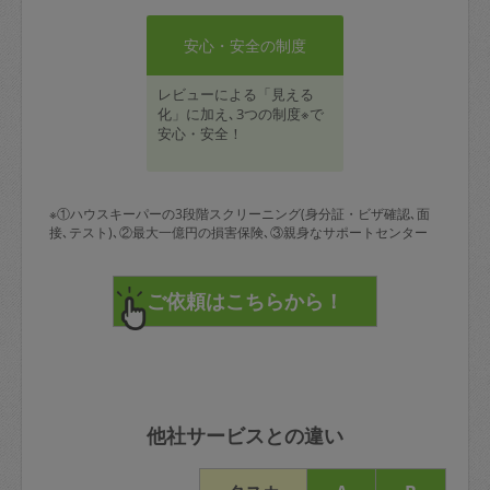
安心・安全の制度
レビューによる「見える
化」に加え､3つの制度※で
安心・安全！
※①ハウスキーパーの3段階スクリーニング(身分証・ビザ確認､面
接､テスト)､②最大一億円の損害保険､③親身なサポートセンター
他社サービスとの違い