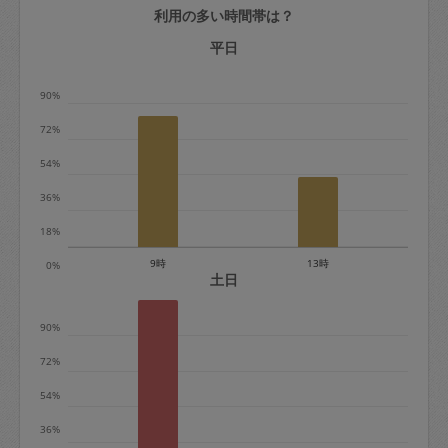
利用の多い時間帯は？
定期契約をキャンセルする場合、毎週定
期は月2回まで隔週定期は月1回までキャ
平日
ンセル料は発生しません。それ以上はキ
90%
ャンセル料が発生します。
72%
定期契約キャンセル料：
54%
・1回につき1,200円※
36%
・詳細ルールは、
こちら
を参照くださ
い。
18%
9時
13時
0%
※キャンセル料金の設定について：
土日
定期依頼1回（3時間）の金額とスポット
90%
1回（3時間）依頼した場合の金額の差額
相当で料金設定されています。
72%
54%
36%