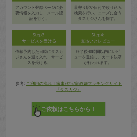
アカウント登録ページに必
最寄り駅や日付で絞り込み
要情報を入力し、メール認
検索を行い、ニーズに合う
証を行う。
タスカジさんを探す。
Step3:
Step4:
サービスを受ける
支払いとレビュー
依頼予約した日時にタスカ
終了後48時間以内にレビ
ジさんを迎え入れ、サービ
ューを登録し、カード決済
スを受ける。
が行われます。
参考:
ご利用の流れ｜家事代行/家政婦マッチングサイト
『タスカジ』