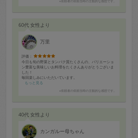
※依頼者の依頼当時の主観的な感想です。
60代 女性より
万里
評価：
今日も旬の野菜とタンパク質たくさんの、バリエーショ
ン豊富な美味しいお料理をたくさんありがとうございま
した！
毎回楽しみにいただいています。
次回もよろしくお願いいたします。
もっと見る
※依頼者の依頼当時の主観的な感想です。
40代 女性より
カンガルー母ちゃん