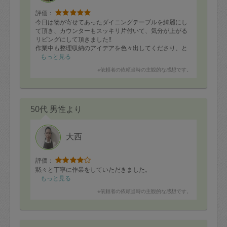
評価：
今日は物が寄せてあったダイニングテーブルを綺麗にし
て頂き、カウンターもスッキリ片付いて、気分が上がる
リビングにして頂きました!!
作業中も整理収納のアイデアを色々出してくださり、と
ても楽しい時間です。
もっと見る
どんどん住みやすい部屋になって嬉しいです!!
※依頼者の依頼当時の主観的な感想です。
理想の家目指して今後とも伴走お願い致します!!
50代 男性より
大西
評価：
黙々と丁寧に作業をしていただきました。
もっと見る
※依頼者の依頼当時の主観的な感想です。