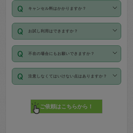
ご依頼は、現在を起点に3日後（72時間
濯、料理、作り置き、整理収納、買い物
のち、タスカジモニター宅にて３時間の
また外国人の方は英語しか話せない方、
キャンセル料はかかりますか？
以降）の日時から受付可能となっていま
です。作業中に物を壊したり、人にけが
現場トライアルを受け、合格したタスカ
日本語も話せる方など様々です。
す。
をさせたりした場合が対象で、補償金額
ジさんが活動されています。
キャンセル料には、以下の2種類がありま
ただし、72時間を切った直前の日程では
は対物1000万円、対人1億円が上限で
バックグラウンドや得意分野はプロフィ
お試し利用はできますか？
す。
タスカジさんへ「募集」をかけることが
す。
※テストセンターの講評は１件目のレビュ
ールに記載していますので、各自の得意
可能です。
ーとして記載されていますので依頼の際
分野を見極めて、目的に合わせてお仕事
「お試し利用」というメニューはありま
万が一損害が発生した場合は、その場の
に参考にしてください。
を依頼してください。
不在の場合にもお願いできますか？
せんが、「一回のみ」依頼を活用するこ
1. 直前キャンセル（定期、スポット契約
写真を撮り、
参考
：
【詳細】タスカジさんの登録に際
とによって、気に入ったタスカジさんを
共通）
タスカジサポートセンターまでご連絡く
して面接や教育は実施していますか？
不在の場合の作業はタスカジさんの同意
見つけることができます。
・タスカジさんのお仕事開始予定時間前
ださい。
注意しなくてはいけない点はありますか？
が必要です。数回の依頼ののち、タスカ
72時間を超える※と、以下のキャンセル
詳細FAQ：
損害賠償保険について教えて
ジさんと依頼者の間で十分な信頼関係が
まず、条件の合う気になるタスカジさ
料が発生します。
ください。
貴重品は紛失の際トラブルの元となるの
できたのち、タスカジさんに依頼してみ
ん、２・３人に「スポット」依頼をして
で、必ず鍵のかかるロッカーや金庫に入
てください。
みてください。
直前キャンセル料：
れて依頼者の責任の元管理するよう心掛
不在時に部屋に入るためにタスカジさん
その後、一番気に入ったタスカジさんに
72時間前〜24時間前＝依頼料金の50%
けてください。
に鍵を預ける必要がありますが、タスカ
「定期（毎週・隔週）」依頼をしてくだ
24時間前～1時間前＝依頼金額の100%
※パスポート、クレジットカード、銀行カ
ジさんが紛失した鍵によって二次的な損
さい。
1時間前〜実施時間＝依頼金額の100%＋
ード、5千円以上のアクセサリー、500円
害（たとえば、第三者の侵入など）が起
交通費全額