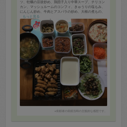
ツ、牡蠣の豆豉炒め、鶏団子入り中華スープ、チリコン
カン、マッシュルームのコンフィ、きゅうりの塩もみ、
にんじん炒め、牛肉とアスパラの炒め、大根の煮もの、
新玉ねぎのポタージュ、牛肉のしぐれ煮、シーフードグ
もっと見る
ラタン、葉玉ねぎなど野菜炒めを作っていただきまし
た。
当日は揚げ物を中心においしくいただきました。
時間間際に娘と入浴してしまい、お帰りになる前にでる
つもりが間に合わず大変な失礼をしてしまいました。こ
の場を借りてお詫びいたします。
しかしながらおかげさまで昨日は早めに子どもを寝かし
つけることができ、1日でも懸案が解消し、大変感謝して
おります。
本当にありがとうございました。
今後ともよろしくお願いいたします。
※依頼者の依頼当時の主観的な感想です。