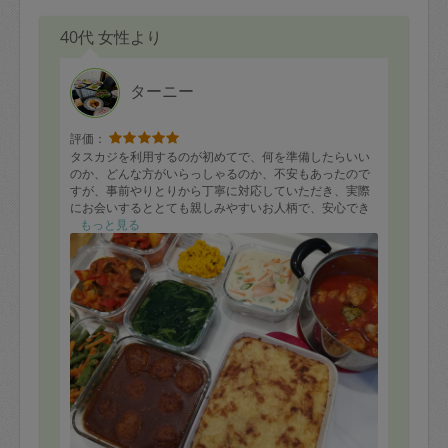
⑥インゲンと人参のゴマ和え
⑦きんぴらごぼう
40代 女性より
⑧ナスとスナップえんどうと豚肉の甘辛炒め
⑨厚焼き玉子
ターニー
全てとても美味しく頂きました(^-^)
ただ、残念なのが、シンクの排水口のフタが元に戻され
評価：
ていなかったのと、シンクにゴミが付いた状態でで帰ら
タスカジを利用するのが初めてで、何を準備したらいい
れた事と、調味料などの袋が水に濡れていた事、調味料
のか、どんな方がいらっしゃるのか、不安もあったので
を出しっぱなしで帰られた事が気になったのでこの評価
すが、事前やりとりから丁寧に対応していただき、実際
にさせて頂きましたm(__)m
にお会いするととても親しみやすいお人柄で、安心でき
ました。
もっと見る
ですが、お料理はとても美味しく、連絡もマメにして下
さりとても嬉しかったです(*´ω｀*)
大人2人+幼児1人の平日分の夕飯の作り置きをお願い
また是非お願いしたいです(^-^)
し、以下のメニューを作っていただきました。
できれば冷凍可で、幼児にもとりわけできるおかずで、
とリクエストしました。
・鶏のトマト煮込み
・煮込みハンバーグ
・サーモンのクリーム煮
・アッシパルマンティエ（ひき肉とじゃがいもピューレ
の重ね焼き）
・ほうれんそうのおひたし
・いんげんの胡麻和え