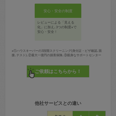
安心・安全の制度
レビューによる「見える
化」に加え､3つの制度※で
安心・安全！
※①ハウスキーパーの3段階スクリーニング(身分証・ビザ確認､面
接､テスト)､②最大一億円の損害保険､③親身なサポートセンター
他社サービスとの違い