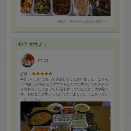
※依頼者の依頼当時の主観的な感想です。
40代 女性より
mito
評価：
時間いっぱいに使って作業してくださいました！こちら
で10品ほど事前にリクエストしたのですが、それ以外に
も材料をフルに使って17品も作っていただき、大満足で
す。ぜひまたお願いしたいです。ありがとうございまし
た(^^)
もっと見る