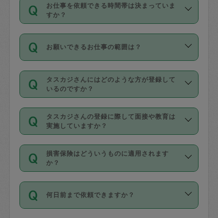
す。
丈夫です。
お仕事を依頼できる時間帯は決まっていま
料金のご請求と合わせてお支払いとなり
定期の最低利用回数は設けていない代わ
デビットカード・プリペイドカード（Vプ
すか？
ます。交通費の金額は「依頼の詳細」に
りに、一定数を超えたキャンセルは有償
リカ、au WALLETなど）
は支払にはご利
時間帯は3種類あります。いずれも１回あ
自動計算で表示されます。
でキャンセルすることが出来ます。
用いただけませんのでご注意ください。
お願いできるお仕事の範囲は？
たり３時間です。
銀行振込や現金払いも対応していませ
（例：毎週定期の場合は３回以上のキャ
ん。
掃除、整理収納、洗濯、買い物、料理、
・ＡＭ ９時～１２時
ンセルが有償（1200円、隔週定期の場合
なお、タスカジさんの交通費も、依頼料
タスカジさんにはどのような方が登録して
作り置きです。タスカジさんによってで
・ＰＭ １３時～１６時
いるのですか？
は２回以上のキャンセルが有償（1200
金のご請求と合わせてお支払いとなりま
きる仕事の範囲が異なりますので、依頼
・夜 １８時～２１時
円））
す。交通費の金額は「依頼の詳細」に自
主婦として長年の家事経験をお持ちの
する前にタスカジさんのプロフィールで
動計算で表示されます。
タスカジさんの登録に際して面接や教育は
方、栄養士・調理師といった資格者で保
確認してください。
開始時間を２時間前後変更することが可
実施していますか？
育園や学校の給食やレストランで料理関
基本的に、高所での作業や危険作業、屋
能です。依頼送信後、個別にタスカジさ
応募の際に、各自事務局との面接と説明
係の専門職に従事されていた方、日本で
外での作業は対象外です。
んにメッセージを送り調整してくださ
損害保険はどういうものに適用されます
を行っています。その後、身分証明書の
すでにハウスキーパーや英語の先生とし
か？
い。ただし、２時間を越えての調整はで
写真提出をしていただいています。外国
てお仕事をしているフィリピン出身の
きません。
依頼者とタスカジさんとの間でタスカジ
人の場合は在留カードで労働許可状況を
方、海外からの留学生、家事が好きな会
万が一、依頼した時間帯と作業時間が１
何日前まで依頼できますか？
を通して成立した作業時間内での作業に
確認しています。タスカジさんトレーニ
社員など様々なバックグラウンドの方が
時間も被らない場合、損害保険の対象外
適用されます。作業範囲は、掃除、洗
ング動画を使ったセルフトレーニングの
登録しています。
となりますので、ご注意ください。