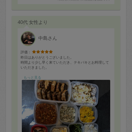
40代 女性より
中島さん
評価：
昨日はありがとうございました。
時間より少し早く来ていただき、テキパキとお料理して
いただきました。
[メニュー]
もっと見る
☆チーズインハンバーグ
☆鮭のポテト焼き
☆鮭のバター醤油焼き
☆チリコンカン
☆チャプチェ
☆中華風春雨サラダ
☆ごぼうサラダ
☆里芋のともあえ
☆南瓜塩バター煮
☆ナスの白和え