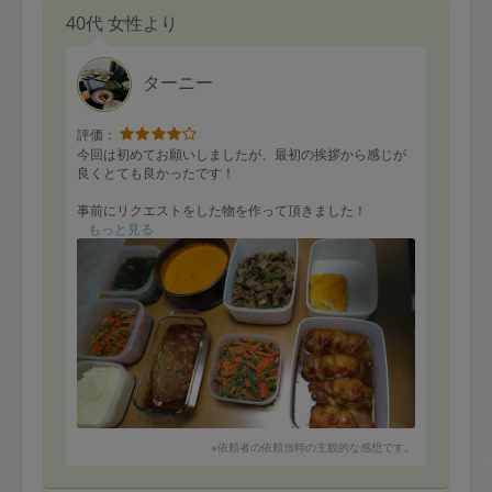
40代 女性より
ターニー
評価：
今回は初めてお願いしましたが、最初の挨拶から感じが
良くとても良かったです！
事前にリクエストをした物を作って頂きました！
メニューが決まるまで何回もアドバイスを頂いたりこま
もっと見る
めに連絡を下さるので助かりました(^^)
作業後にも、連絡を下さり、冷凍保存可能な物などを教
えて頂け助かります(*^^*)
お料理は、カボチャのスープと鶏チャーシューが特に美
味しかったです(*´ω｀*)
作って頂いた物は
①カボチャのスープ
②ミートローフ
※依頼者の依頼当時の主観的な感想です。
③マッシュポテト
④鶏チャーシュー
⑤ほうれん草のおひたし