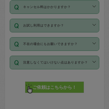
ご依頼は、現在を起点に3日後（72時間
濯、料理、作り置き、整理収納、買い物
のち、タスカジモニター宅にて３時間の
また外国人の方は英語しか話せない方、
キャンセル料はかかりますか？
以降）の日時から受付可能となっていま
です。作業中に物を壊したり、人にけが
現場トライアルを受け、合格したタスカ
日本語も話せる方など様々です。
す。
をさせたりした場合が対象で、補償金額
ジさんが活動されています。
キャンセル料には、以下の2種類がありま
ただし、72時間を切った直前の日程では
は対物1000万円、対人1億円が上限で
バックグラウンドや得意分野はプロフィ
お試し利用はできますか？
す。
タスカジさんへ「募集」をかけることが
す。
※テストセンターの講評は１件目のレビュ
ールに記載していますので、各自の得意
可能です。
ーとして記載されていますので依頼の際
分野を見極めて、目的に合わせてお仕事
「お試し利用」というメニューはありま
万が一損害が発生した場合は、その場の
に参考にしてください。
を依頼してください。
不在の場合にもお願いできますか？
せんが、「一回のみ」依頼を活用するこ
1. 直前キャンセル（定期、スポット契約
写真を撮り、
参考
：
【詳細】タスカジさんの登録に際
とによって、気に入ったタスカジさんを
共通）
タスカジサポートセンターまでご連絡く
して面接や教育は実施していますか？
不在の場合の作業はタスカジさんの同意
見つけることができます。
・タスカジさんのお仕事開始予定時間前
ださい。
注意しなくてはいけない点はありますか？
が必要です。数回の依頼ののち、タスカ
72時間を超える※と、以下のキャンセル
詳細FAQ：
損害賠償保険について教えて
ジさんと依頼者の間で十分な信頼関係が
まず、条件の合う気になるタスカジさ
料が発生します。
ください。
貴重品は紛失の際トラブルの元となるの
できたのち、タスカジさんに依頼してみ
ん、２・３人に「スポット」依頼をして
で、必ず鍵のかかるロッカーや金庫に入
てください。
みてください。
直前キャンセル料：
れて依頼者の責任の元管理するよう心掛
不在時に部屋に入るためにタスカジさん
その後、一番気に入ったタスカジさんに
72時間前〜24時間前＝依頼料金の50%
けてください。
に鍵を預ける必要がありますが、タスカ
「定期（毎週・隔週）」依頼をしてくだ
24時間前～1時間前＝依頼金額の100%
※パスポート、クレジットカード、銀行カ
ジさんが紛失した鍵によって二次的な損
さい。
1時間前〜実施時間＝依頼金額の100%＋
ード、5千円以上のアクセサリー、500円
害（たとえば、第三者の侵入など）が起
交通費全額