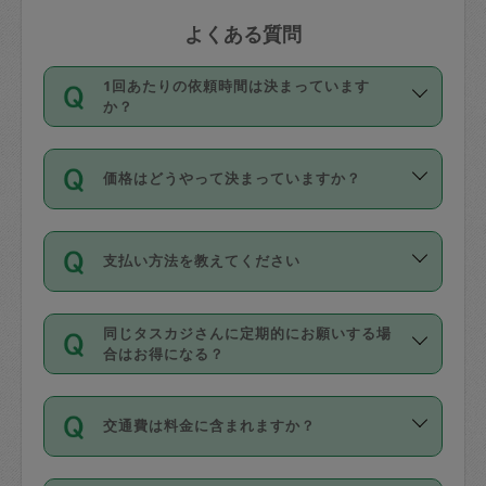
よくある質問
1回あたりの依頼時間は決まっています
か？
依頼1回につき3時間固定です。3時間を
価格はどうやって決まっていますか？
超えて依頼したい場合は、延長機能をご
利用ください。機能をご利用いただくに
11種類の価格帯の中からタスカジさん自
は、タスカジさんに事前に相談し、合意
支払い方法を教えてください
身が価格を選んで設定しています。
の上事前申請することが必要です。な
タスカジさんの価格設定には最初は制限
お、3時間を下回っても、値引き等はござ
お支払方法はクレジットカード（Visa／
があり、レビュー件数、レビューの平均
いません。
同じタスカジさんに定期的にお願いする場
Master／JCB／AMERICAN EXPRESS／
値、などで除々に設定可能な最高額が上
合はお得になる？
Diners Club）のみとなります。
がっていく仕組みになっています。
依頼には「スポット」と「定期（毎週｜
カード情報のご登録は、依頼リクエスト
交通費は料金に含まれますか？
隔週）」があり、「定期」の依頼は「ス
を行う際にご入力ください。プロフィー
ポット」よりお得な料金でご利用できま
ル登録時にはご入力いただかなくても大
交通費は依頼料金とは別途発生し、依頼