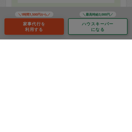
＼1時間1,500円から／
＼最高時給3,000円／
1274/8457
家事代行を
ハウスキーパー
前へ
次へ
利用する
になる
地域ごとのレビューをみる
宮前区
中原区
多摩区
高津区
幸区
川崎区
麻生区
サービス内容ごとのレビューをみる
掃除
整理収納
料理
作り置き
買い物
洗濯