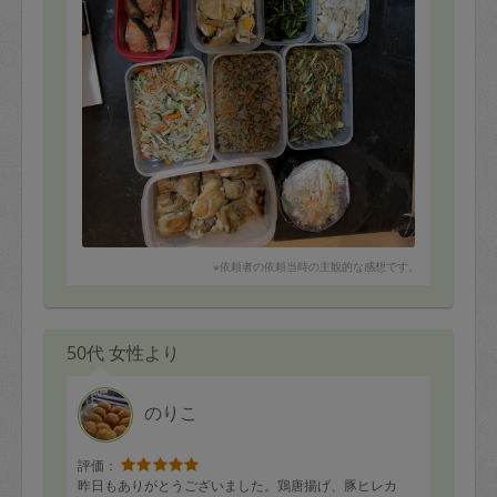
☆ほうれん草海苔和え
☆油揚げの卵巾着
上記のメニューをあらかじめ決めていただき材料を用意
しましたが、それに加えて残っていた鶏肉や野菜を使っ
てもう2品作ってくださりました。
☆鶏肉の甘酢焼き
☆ポテトサラダ
さっそく夕食にいただきましたが、どれも美味しく、子
供達も喜んで食べました。
タッパーにお料理の名前と、保存方法、保存日数を書い
たシールを貼ってくださっているので、わかりやすくて
※依頼者の依頼当時の主観的な感想です。
とても助かります。
またお願いしたいです。
ありがとうございました。
50代 女性より
のりこ
評価：
昨日もありがとうございました。鶏唐揚げ、豚ヒレカ