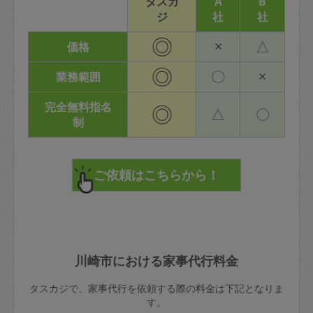
タスカ
A
B
ジ
社
社
◎
×
△
価格
◎
〇
×
業務範囲
完全無料指名
◎
△
〇
制
川崎市における家事代行料金
タスカジで、家事代行を依頼する際の料金は下記となりま
す。