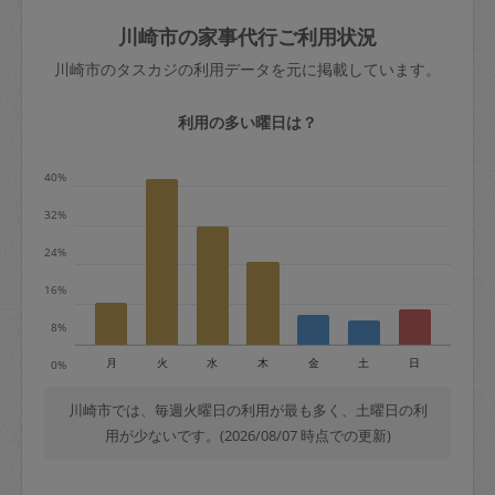
玉、など
きた場合は損害保険の対象外となるので
依頼者不在による当日キャンセル＝依頼
川崎市の家事代行ご利用状況
ご注意ください。
金額の100%＋交通費全額
川崎市のタスカジの利用データを元に掲載しています。
あわせてこちらも参照ください
：
初めて
利用します。注意しなくてはいけない点
※例：依頼日時／土曜日午前9時開始の場
利用の多い曜日は？
はありますか？
合、水曜日午前9時以降はキャンセル料が
発生
40%
水曜日9時〜金曜日9時まで＝依頼料金の
32%
50%
24%
金曜日9時～土曜日8時まで＝依頼金額の
100%
16%
土曜日8時〜実施時間＝依頼金額の100%
8%
＋交通費全額
月
火
水
木
金
土
日
0%
依頼者不在による当日キャンセル＝依頼
金額の100%＋交通費全額
川崎市では、毎週火曜日の利用が最も多く、土曜日の利
用が少ないです。(2026/08/07 時点での更新)
2. 定期契約キャンセル（定期契約のみ）