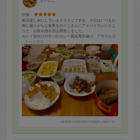
評価：
毎回楽しみにしているタスカジですが、今日はいつもお
肉に偏りがちな食事をのりこさんにアドバイスいただこ
うと、お魚や貝を沢山用意しました。
カレイ煮付けやサバのカレー風味竜田揚げ、アサリとゴ
ーヤの炒め、そして大好きなジャガイモのグラタンなど
もっと見る
いろいろ作っていただきました。特にたけのことおかひ
じき入りシュウマイは絶品でした！次回は砂肝を使って
みよう、とアドバイスいただき楽しみにしています。の
りこさんにいつも温かさや元気をいただいていて、感謝
しています。またよろしくお願い致します〜
※依頼者の依頼当時の主観的な感想です。