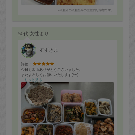
・ラタトゥイユ
・かぼちゃサラダ
※依頼者の依頼当時の主観的な感想です。
品数は少なくてOKとお伝えしたので、その分一品の量は
たっぷり作っていただきました。
50代 女性より
お味はどれも美味しく、夫も、2歳の子どももパクパクと
たいらげています。
お味の濃さもちょうどよく、妊娠中の私も罪悪感なくた
すずきよ
くさんいただいちゃってます。
時間内で洗い物、お掃除まできっちり完了していただき
評価：
ました。
今日も沢山ありがとうございました。
またよろしくお願いいたします(^^)
また産後に作り置きをお願いしたいと思います。
もっと見る