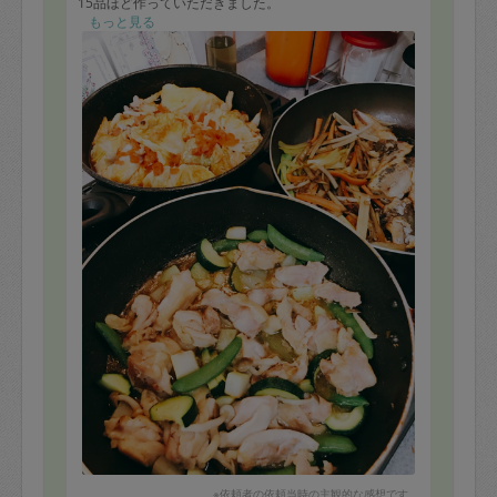
15品ほど作っていただきました。
もっと見る
そしてちょっとだけ残っていて、
そのうち料理に使おうと思い完全に忘れていた、
いただきもののピーナッツが、
『カボチャのミルク煮』の中に入っていました！
感動でした（笑）
すずきよさんは毎回必ず、あとちょっとの食材や調味料
を、
しっかり使い切ってくださるので、
とても助かっています。
そして前回も作っていただいたのですが、
『大根のだし煮』の優しい味が、私はとても好きです♪
ありがとうございました！
※依頼者の依頼当時の主観的な感想です。