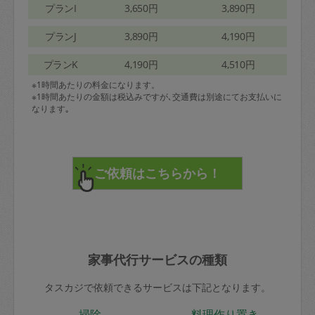
プランI
3,650円
3,890円
プランJ
3,890円
4,190円
プランK
4,190円
4,510円
※1時間あたりの料金になります。
※1時間あたりの金額は税込みですが､交通費は別途にてお支払いに
なります｡
家事代行サービスの種類
タスカジで依頼できるサービスは下記となります。
掃除
料理作り置き