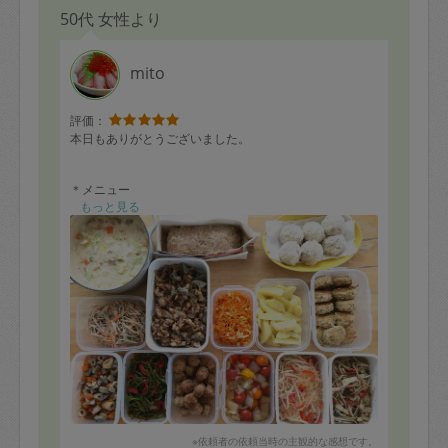
50代 女性より
mito
評価：
本日もありがとうございました。
＊メニュー
根菜とちくわの煮物
もっと見る
ピーマンのおかか炒め
肉団子の甘辛焼き
トマトと玉ねぎのマリネ
春雨サラダ
きのこともやしのごまつゆ和え
しそ入りつくね
ガーリックポテトチーズ焼き
人参しりしり
豚肉とれんこんの梅照り焼き
ごぼうサラダ
鶏肉と白菜のクリーム煮
牛乳パックミートローフ
スコッチエッグ
※依頼者の依頼当時の主観的な感想です。