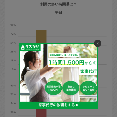
利用の多い時間帯は？
定期契約をキャンセルする場合、毎週定
期は月2回まで隔週定期は月1回までキャ
平日
ンセル料は発生しません。それ以上はキ
90%
ャンセル料が発生します。
72%
定期契約キャンセル料：
×
54%
・1回につき1,200円※
36%
・詳細ルールは、
こちら
を参照くださ
い。
18%
9時
13時
0%
※キャンセル料金の設定について：
土日
定期依頼1回（3時間）の金額とスポット
90%
1回（3時間）依頼した場合の金額の差額
相当で料金設定されています。
72%
54%
36%