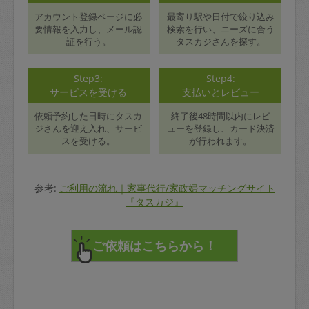
アカウント登録ページに必
最寄り駅や日付で絞り込み
要情報を入力し、メール認
検索を行い、ニーズに合う
証を行う。
タスカジさんを探す。
Step3:
Step4:
サービスを受ける
支払いとレビュー
依頼予約した日時にタスカ
終了後48時間以内にレビ
ジさんを迎え入れ、サービ
ューを登録し、カード決済
スを受ける。
が行われます。
参考:
ご利用の流れ｜家事代行/家政婦マッチングサイト
『タスカジ』