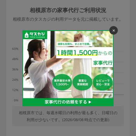
玉、など
きた場合は損害保険の対象外となるので
依頼者不在による当日キャンセル＝依頼
相模原市の家事代行ご利用状況
ご注意ください。
金額の100%＋交通費全額
相模原市のタスカジの利用データを元に掲載しています。
あわせてこちらも参照ください
：
初めて
利用します。注意しなくてはいけない点
×
※例：依頼日時／土曜日午前9時開始の場
利用の多い曜日は？
はありますか？
合、水曜日午前9時以降はキャンセル料が
発生
60%
水曜日9時〜金曜日9時まで＝依頼料金の
48%
50%
36%
金曜日9時～土曜日8時まで＝依頼金額の
100%
24%
土曜日8時〜実施時間＝依頼金額の100%
12%
＋交通費全額
火
水
日
0%
依頼者不在による当日キャンセル＝依頼
金額の100%＋交通費全額
相模原市では、毎週水曜日の利用が最も多く、日曜日の
利用が少ないです。(2026/08/08 時点での更新)
2. 定期契約キャンセル（定期契約のみ）