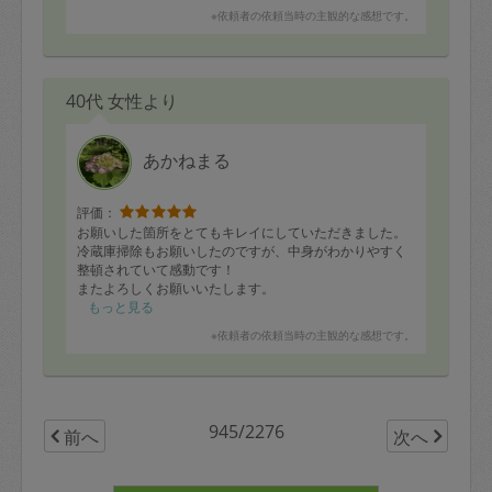
追いつかなかったため。。
※依頼者の依頼当時の主観的な感想です。
今回、大変お世話になりました！
里芋のチーズ焼き、
40代 女性より
とっても美味しかったです♪
あかねまる
評価：
お願いした箇所をとてもキレイにしていただきました。
冷蔵庫掃除もお願いしたのですが、中身がわかりやすく
整頓されていて感動です！
またよろしくお願いいたします。
もっと見る
※依頼者の依頼当時の主観的な感想です。
945/2276
前へ
次へ