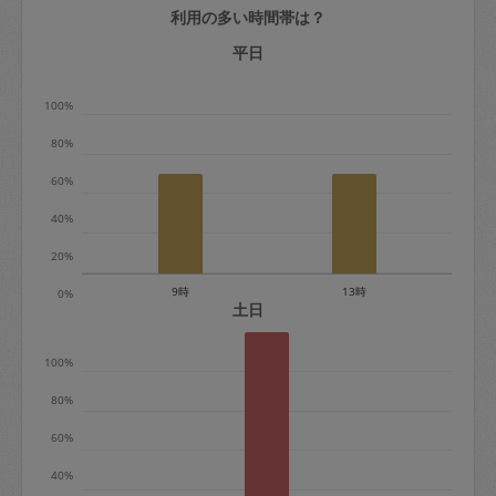
利用の多い時間帯は？
定期契約をキャンセルする場合、毎週定
期は月2回まで隔週定期は月1回までキャ
平日
ンセル料は発生しません。それ以上はキ
100%
ャンセル料が発生します。
80%
定期契約キャンセル料：
60%
・1回につき1,200円※
40%
・詳細ルールは、
こちら
を参照くださ
い。
20%
9時
13時
0%
※キャンセル料金の設定について：
土日
定期依頼1回（3時間）の金額とスポット
100%
1回（3時間）依頼した場合の金額の差額
相当で料金設定されています。
80%
60%
40%