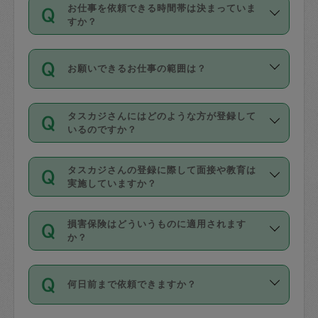
す。
丈夫です。
お仕事を依頼できる時間帯は決まっていま
料金のご請求と合わせてお支払いとなり
定期の最低利用回数は設けていない代わ
デビットカード・プリペイドカード（Vプ
すか？
ます。交通費の金額は「依頼の詳細」に
りに、一定数を超えたキャンセルは有償
リカ、au WALLETなど）
は支払にはご利
時間帯は3種類あります。いずれも１回あ
自動計算で表示されます。
でキャンセルすることが出来ます。
用いただけませんのでご注意ください。
お願いできるお仕事の範囲は？
たり３時間です。
銀行振込や現金払いも対応していませ
（例：毎週定期の場合は３回以上のキャ
ん。
掃除、整理収納、洗濯、買い物、料理、
・ＡＭ ９時～１２時
ンセルが有償（1200円、隔週定期の場合
なお、タスカジさんの交通費も、依頼料
タスカジさんにはどのような方が登録して
作り置きです。タスカジさんによってで
・ＰＭ １３時～１６時
いるのですか？
は２回以上のキャンセルが有償（1200
金のご請求と合わせてお支払いとなりま
きる仕事の範囲が異なりますので、依頼
・夜 １８時～２１時
円））
す。交通費の金額は「依頼の詳細」に自
主婦として長年の家事経験をお持ちの
する前にタスカジさんのプロフィールで
動計算で表示されます。
タスカジさんの登録に際して面接や教育は
方、栄養士・調理師といった資格者で保
確認してください。
開始時間を２時間前後変更することが可
実施していますか？
育園や学校の給食やレストランで料理関
基本的に、高所での作業や危険作業、屋
能です。依頼送信後、個別にタスカジさ
応募の際に、各自事務局との面接と説明
係の専門職に従事されていた方、日本で
外での作業は対象外です。
んにメッセージを送り調整してくださ
損害保険はどういうものに適用されます
を行っています。その後、身分証明書の
すでにハウスキーパーや英語の先生とし
か？
い。ただし、２時間を越えての調整はで
写真提出をしていただいています。外国
てお仕事をしているフィリピン出身の
きません。
依頼者とタスカジさんとの間でタスカジ
人の場合は在留カードで労働許可状況を
方、海外からの留学生、家事が好きな会
万が一、依頼した時間帯と作業時間が１
何日前まで依頼できますか？
を通して成立した作業時間内での作業に
確認しています。タスカジさんトレーニ
社員など様々なバックグラウンドの方が
時間も被らない場合、損害保険の対象外
適用されます。作業範囲は、掃除、洗
ング動画を使ったセルフトレーニングの
登録しています。
となりますので、ご注意ください。