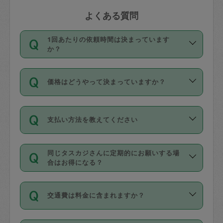
よくある質問
1回あたりの依頼時間は決まっています
か？
依頼1回につき3時間固定です。3時間を
価格はどうやって決まっていますか？
超えて依頼したい場合は、延長機能をご
利用ください。機能をご利用いただくに
11種類の価格帯の中からタスカジさん自
は、タスカジさんに事前に相談し、合意
支払い方法を教えてください
身が価格を選んで設定しています。
の上事前申請することが必要です。な
タスカジさんの価格設定には最初は制限
お、3時間を下回っても、値引き等はござ
お支払方法はクレジットカード（Visa／
があり、レビュー件数、レビューの平均
いません。
同じタスカジさんに定期的にお願いする場
Master／JCB／AMERICAN EXPRESS／
値、などで除々に設定可能な最高額が上
合はお得になる？
Diners Club）のみとなります。
がっていく仕組みになっています。
依頼には「スポット」と「定期（毎週｜
カード情報のご登録は、依頼リクエスト
交通費は料金に含まれますか？
隔週）」があり、「定期」の依頼は「ス
を行う際にご入力ください。プロフィー
ポット」よりお得な料金でご利用できま
ル登録時にはご入力いただかなくても大
交通費は依頼料金とは別途発生し、依頼