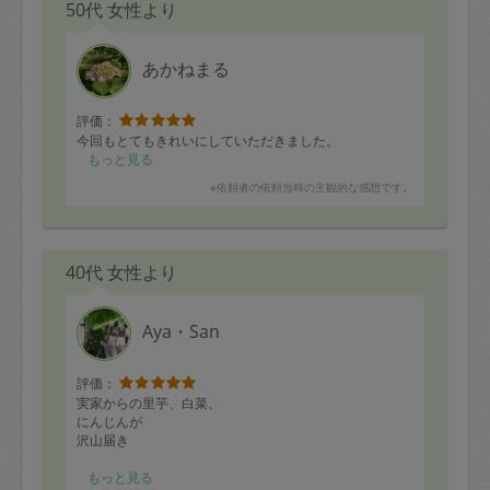
50代 女性より
あかねまる
評価：
今回もとてもきれいにしていただきました。
もっと見る
※依頼者の依頼当時の主観的な感想です。
40代 女性より
Aya・San
評価：
実家からの里芋、白菜、
にんじんが
沢山届き
調理が私だけでは
もっと見る