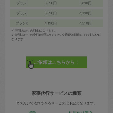
プランI
3,650円
3,890円
プランJ
3,890円
4,190円
プランK
4,190円
4,510円
※1時間あたりの料金になります。
※1時間あたりの金額は税込みですが､交通費は別途にてお支払いに
なります｡
家事代行サービスの種類
タスカジで依頼できるサービスは下記となります。
掃除
料理作り置き