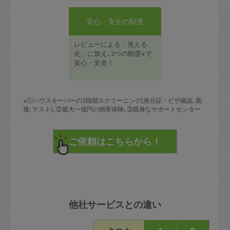
安心・安全の制度
レビューによる「見える
化」に加え､3つの制度※で
安心・安全！
※①ハウスキーパーの3段階スクリーニング(身分証・ビザ確認､面
接､テスト)､②最大一億円の損害保険､③親身なサポートセンター
他社サービスとの違い