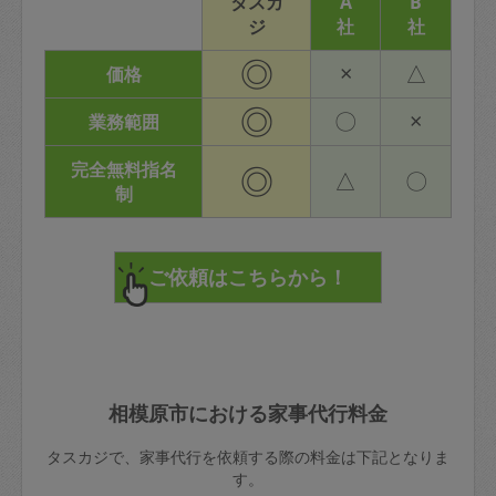
タスカ
A
B
ジ
社
社
◎
×
△
価格
◎
〇
×
業務範囲
完全無料指名
◎
△
〇
制
相模原市における家事代行料金
タスカジで、家事代行を依頼する際の料金は下記となりま
す。