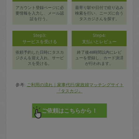
アカウント登録ページに必
最寄り駅や日付で絞り込み
要情報を入力し、メール認
検索を行い、ニーズに合う
証を行う。
タスカジさんを探す。
Step3:
Step4:
サービスを受ける
支払いとレビュー
依頼予約した日時にタスカ
終了後48時間以内にレビ
ジさんを迎え入れ、サービ
ューを登録し、カード決済
スを受ける。
が行われます。
参考:
ご利用の流れ｜家事代行/家政婦マッチングサイト
『タスカジ』