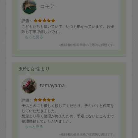
コモア
評価：
こどもたちも懐いていて、いつも助かっています。お掃
除も丁寧で嬉しいです。
もっと見る
※依頼者の依頼当時の主観的な感想です。
30代 女性より
tamayama
評価：
子供と犬にも優しく接してくださり、テキパキと作業を
していただきました。
想定より早く整理が終えたため、予定にないところまで
整理整頓していただきました。
快適に生活できるようになり大変満足です。
もっと見る
ありがとうございました。
※依頼者の依頼当時の主観的な感想です。