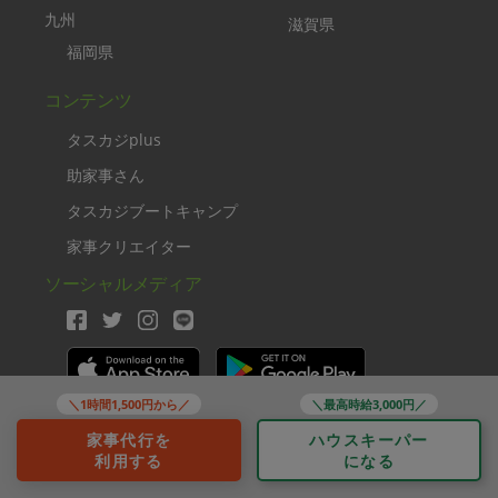
九州
滋賀県
福岡県
コンテンツ
タスカジplus
助家事さん
タスカジブートキャンプ
家事クリエイター
ソーシャルメディア
＼1時間1,500円から／
＼最高時給3,000円／
Copyright TASKAJI Inc.
家事代行を
ハウスキーパー
利用する
になる