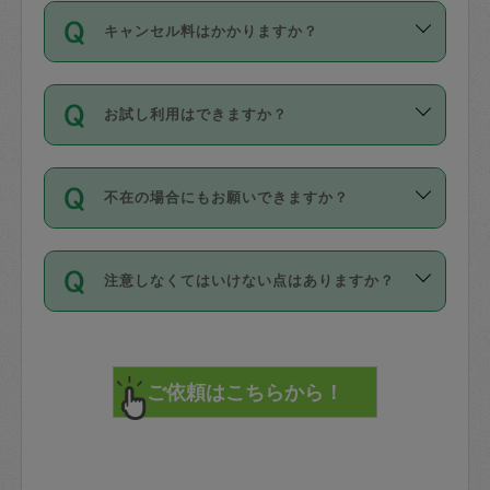
ご依頼は、現在を起点に3日後（72時間
濯、料理、作り置き、整理収納、買い物
のち、タスカジモニター宅にて３時間の
また外国人の方は英語しか話せない方、
キャンセル料はかかりますか？
以降）の日時から受付可能となっていま
です。作業中に物を壊したり、人にけが
現場トライアルを受け、合格したタスカ
日本語も話せる方など様々です。
す。
をさせたりした場合が対象で、補償金額
ジさんが活動されています。
キャンセル料には、以下の2種類がありま
ただし、72時間を切った直前の日程では
は対物1000万円、対人1億円が上限で
バックグラウンドや得意分野はプロフィ
お試し利用はできますか？
す。
タスカジさんへ「募集」をかけることが
す。
※テストセンターの講評は１件目のレビュ
ールに記載していますので、各自の得意
可能です。
ーとして記載されていますので依頼の際
分野を見極めて、目的に合わせてお仕事
「お試し利用」というメニューはありま
万が一損害が発生した場合は、その場の
に参考にしてください。
を依頼してください。
不在の場合にもお願いできますか？
せんが、「一回のみ」依頼を活用するこ
1. 直前キャンセル（定期、スポット契約
写真を撮り、
参考
：
【詳細】タスカジさんの登録に際
とによって、気に入ったタスカジさんを
共通）
タスカジサポートセンターまでご連絡く
して面接や教育は実施していますか？
不在の場合の作業はタスカジさんの同意
見つけることができます。
・タスカジさんのお仕事開始予定時間前
ださい。
注意しなくてはいけない点はありますか？
が必要です。数回の依頼ののち、タスカ
72時間を超える※と、以下のキャンセル
詳細FAQ：
損害賠償保険について教えて
ジさんと依頼者の間で十分な信頼関係が
まず、条件の合う気になるタスカジさ
料が発生します。
ください。
貴重品は紛失の際トラブルの元となるの
できたのち、タスカジさんに依頼してみ
ん、２・３人に「スポット」依頼をして
で、必ず鍵のかかるロッカーや金庫に入
てください。
みてください。
直前キャンセル料：
れて依頼者の責任の元管理するよう心掛
不在時に部屋に入るためにタスカジさん
その後、一番気に入ったタスカジさんに
72時間前〜24時間前＝依頼料金の50%
けてください。
に鍵を預ける必要がありますが、タスカ
「定期（毎週・隔週）」依頼をしてくだ
24時間前～1時間前＝依頼金額の100%
※パスポート、クレジットカード、銀行カ
ジさんが紛失した鍵によって二次的な損
さい。
1時間前〜実施時間＝依頼金額の100%＋
ード、5千円以上のアクセサリー、500円
害（たとえば、第三者の侵入など）が起
交通費全額