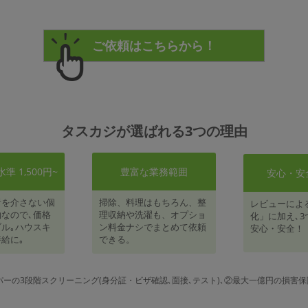
タスカジが選ばれる3つの理由
 1,500円~
豊富な業務範囲
安心・安
者を介さない個
掃除、料理はもちろん、整
レビューによ
なので､価格
理収納や洗濯も、オプショ
化」に加え､3
ル｡ハウスキ
ン料金ナシでまとめて依頼
安心・安全！
給に｡
できる。
パーの3段階スクリーニング(身分証・ビザ確認､面接､テスト)､②最大一億円の損害保