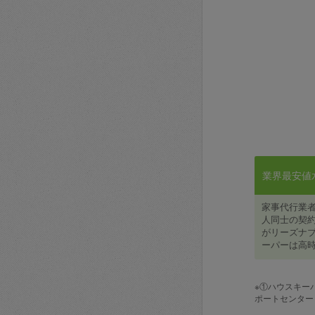
業界最安値水準
家事代行業
人同士の契約
がリーズナブ
ーパーは高時
※①ハウスキー
ポートセンター