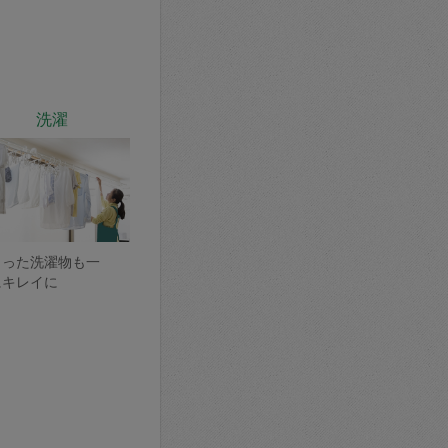
洗濯
まった洗濯物も一
にキレイに