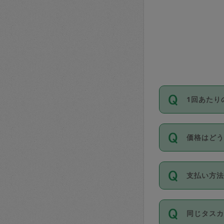
1回あたり
依頼1回に
価格はど
い。機能
が必要です
11種類の
支払い方
タスカジ
除々に設
お支払方法は
同じタス
Club）