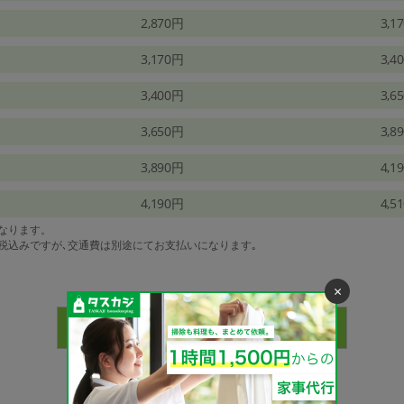
2,870円
3,1
3,170円
3,4
3,400円
3,6
3,650円
3,8
3,890円
4,1
4,190円
4,5
になります。
は税込みですが､交通費は別途にてお支払いになります｡
×