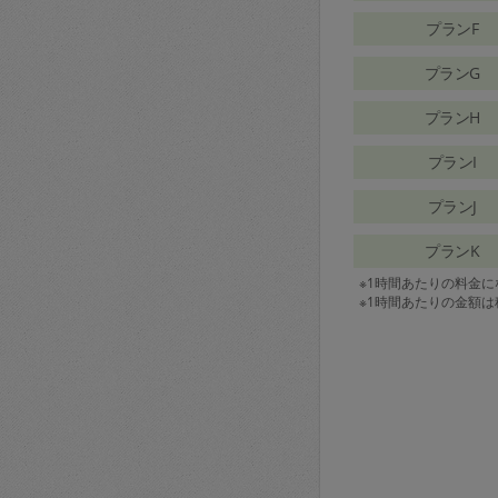
プランF
プランG
プランH
プランI
プランJ
プランK
※1時間あたりの料金
※1時間あたりの金額