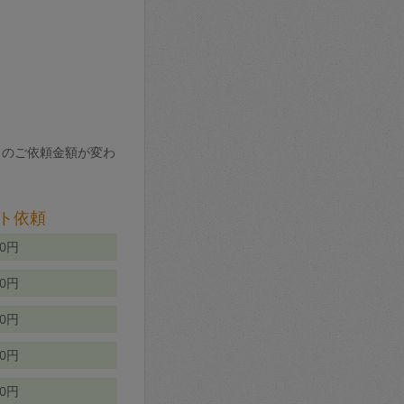
りのご依頼金額が変わ
ト依頼
00円
00円
50円
80円
70円