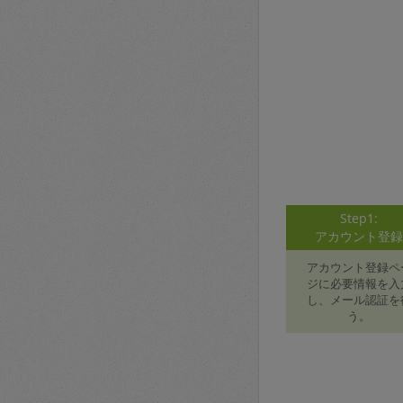
Step1:
アカウント登
アカウント登録ペ
ジに必要情報を入
し、メール認証を
う。