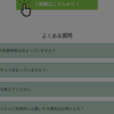
よくある質問
の依頼時間は決まっていますか？
つき3時間固定です。3時間を超えて依頼したい場合は、延長機能
うやって決まっていますか？
をご利用いただくには、タスカジさんに事前に相談し、合意の上事
。なお、3時間を下回っても、値引き等はございません。
価格帯の中からタスカジさん自身が価格を選んで設定しています。
法を教えてください
さんの価格設定には最初は制限があり、レビュー件数、レビューの
定可能な最高額が上がっていく仕組みになっています。
クレジットカード（Visa／Master／JCB／AMERICAN EXPRESS
カジさんに定期的にお願いする場合はお得になる？
のみとなります。