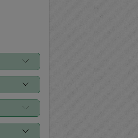
をご利用くださ
前申請すること
平均値、などで
／Diners