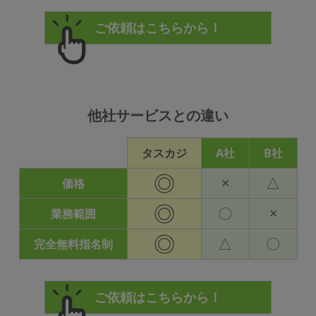
他社サービスとの違い
タスカジ
A社
B社
◎
×
△
価格
◎
〇
×
業務範囲
◎
△
〇
完全無料指名制