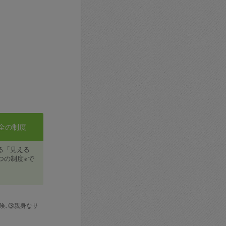
全の制度
る「見える
つの制度※で
険､③親身なサ