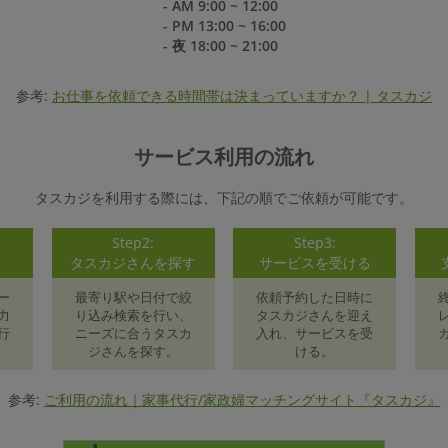
- AM 9:00 ~ 12:00
- PM 13:00 ~ 16:00
- 夜 18:00 ~ 21:00
参考:
お仕事を依頼できる時間帯は決まっていますか？ | タスカジ
サービス利用の流れ
タスカジを利用する際には、下記の順でご依頼が可能です。
Step2:
Step3:
録
タスカジさんを探す
サービスを受ける
ー
最寄り駅や日付で絞
依頼予約した日時に
力
り込み検索を行い、
タスカジさんを迎え
行
ニーズに合うタスカ
入れ、サービスを受
ジさんを探す。
ける。
参考:
ご利用の流れ｜家事代行/家政婦マッチングサイト『タスカジ』