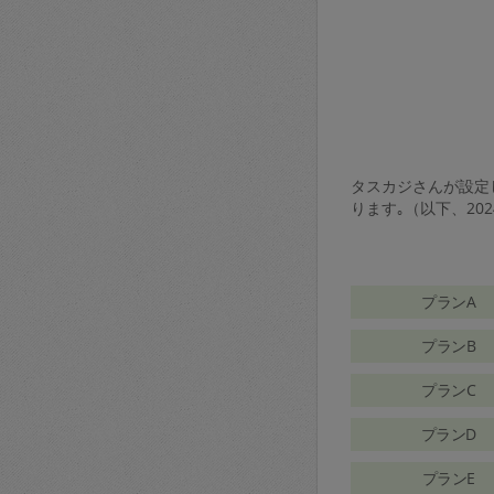
タスカジさんが設定し
ります｡（以下、20
プランA
プランB
プランC
プランD
プランE