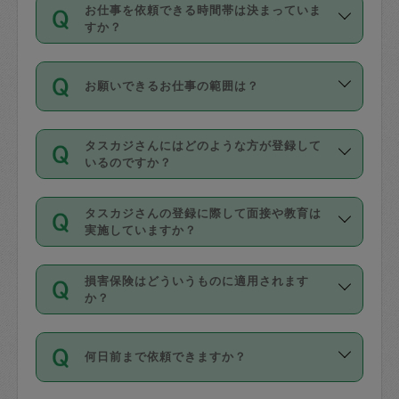
す。
丈夫です。
お仕事を依頼できる時間帯は決まっていま
料金のご請求と合わせてお支払いとなり
定期の最低利用回数は設けていない代わ
デビットカード・プリペイドカード（Vプ
すか？
ます。交通費の金額は「依頼の詳細」に
りに、一定数を超えたキャンセルは有償
リカ、au WALLETなど）
は支払にはご利
時間帯は3種類あります。いずれも１回あ
自動計算で表示されます。
でキャンセルすることが出来ます。
用いただけませんのでご注意ください。
お願いできるお仕事の範囲は？
たり３時間です。
銀行振込や現金払いも対応していませ
（例：毎週定期の場合は３回以上のキャ
ん。
掃除、整理収納、洗濯、買い物、料理、
・ＡＭ ９時～１２時
ンセルが有償（1200円、隔週定期の場合
なお、タスカジさんの交通費も、依頼料
タスカジさんにはどのような方が登録して
作り置きです。タスカジさんによってで
・ＰＭ １３時～１６時
いるのですか？
は２回以上のキャンセルが有償（1200
金のご請求と合わせてお支払いとなりま
きる仕事の範囲が異なりますので、依頼
・夜 １８時～２１時
円））
す。交通費の金額は「依頼の詳細」に自
主婦として長年の家事経験をお持ちの
する前にタスカジさんのプロフィールで
動計算で表示されます。
タスカジさんの登録に際して面接や教育は
方、栄養士・調理師といった資格者で保
確認してください。
開始時間を２時間前後変更することが可
実施していますか？
育園や学校の給食やレストランで料理関
基本的に、高所での作業や危険作業、屋
能です。依頼送信後、個別にタスカジさ
応募の際に、各自事務局との面接と説明
係の専門職に従事されていた方、日本で
外での作業は対象外です。
んにメッセージを送り調整してくださ
損害保険はどういうものに適用されます
を行っています。その後、身分証明書の
すでにハウスキーパーや英語の先生とし
か？
い。ただし、２時間を越えての調整はで
写真提出をしていただいています。外国
てお仕事をしているフィリピン出身の
きません。
依頼者とタスカジさんとの間でタスカジ
人の場合は在留カードで労働許可状況を
方、海外からの留学生、家事が好きな会
万が一、依頼した時間帯と作業時間が１
何日前まで依頼できますか？
を通して成立した作業時間内での作業に
確認しています。タスカジさんトレーニ
社員など様々なバックグラウンドの方が
時間も被らない場合、損害保険の対象外
適用されます。作業範囲は、掃除、洗
ング動画を使ったセルフトレーニングの
登録しています。
となりますので、ご注意ください。