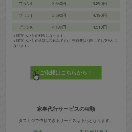
プランI
3,650円
3,890円
プランJ
3,890円
4,190円
プランK
4,190円
4,510円
※1時間あたりの料金になります。
※1時間あたりの金額は税込みですが､交通費は別途にてお支払いに
なります｡
家事代行サービスの種類
タスカジで依頼できるサービスは下記となります。
掃除
料理作り置き