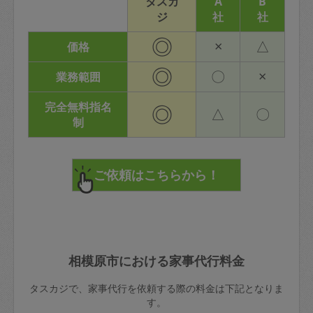
タスカ
A
B
ジ
社
社
◎
×
△
価格
◎
〇
×
業務範囲
完全無料指名
◎
△
〇
制
相模原市における家事代行料金
タスカジで、家事代行を依頼する際の料金は下記となりま
す。