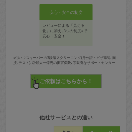
安心・安全の制度
レビューによる「見える
化」に加え､3つの制度※で
安心・安全！
※①ハウスキーパーの3段階スクリーニング(身分証・ビザ確認､面
接､テスト)､②最大一億円の損害保険､③親身なサポートセンター
他社サービスとの違い