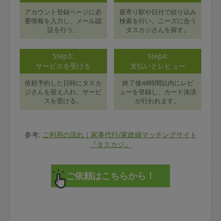
アカウント登録ページに必
最寄り駅や日付で絞り込み
要情報を入力し、メール認
検索を行い、ニーズに合う
証を行う。
タスカジさんを探す。
Step3:
Step4:
サービスを受ける
支払いとレビュー
依頼予約した日時にタスカ
終了後48時間以内にレビ
ジさんを迎え入れ、サービ
ューを登録し、カード決済
スを受ける。
が行われます。
参考:
ご利用の流れ｜家事代行/家政婦マッチングサイト
『タスカジ』