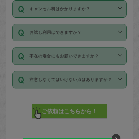
ご依頼は、現在を起点に3日後（72時間
濯、料理、作り置き、整理収納、買い物
のち、タスカジモニター宅にて３時間の
また外国人の方は英語しか話せない方、
キャンセル料はかかりますか？
以降）の日時から受付可能となっていま
です。作業中に物を壊したり、人にけが
現場トライアルを受け、合格したタスカ
日本語も話せる方など様々です。
す。
をさせたりした場合が対象で、補償金額
ジさんが活動されています。
キャンセル料には、以下の2種類がありま
ただし、72時間を切った直前の日程では
は対物1000万円、対人1億円が上限で
バックグラウンドや得意分野はプロフィ
お試し利用はできますか？
す。
タスカジさんへ「募集」をかけることが
す。
※テストセンターの講評は１件目のレビュ
ールに記載していますので、各自の得意
可能です。
ーとして記載されていますので依頼の際
分野を見極めて、目的に合わせてお仕事
「お試し利用」というメニューはありま
万が一損害が発生した場合は、その場の
に参考にしてください。
を依頼してください。
不在の場合にもお願いできますか？
せんが、「一回のみ」依頼を活用するこ
1. 直前キャンセル（定期、スポット契約
写真を撮り、
参考
：
【詳細】タスカジさんの登録に際
とによって、気に入ったタスカジさんを
共通）
タスカジサポートセンターまでご連絡く
して面接や教育は実施していますか？
不在の場合の作業はタスカジさんの同意
見つけることができます。
・タスカジさんのお仕事開始予定時間前
ださい。
注意しなくてはいけない点はありますか？
が必要です。数回の依頼ののち、タスカ
72時間を超える※と、以下のキャンセル
詳細FAQ：
損害賠償保険について教えて
ジさんと依頼者の間で十分な信頼関係が
まず、条件の合う気になるタスカジさ
料が発生します。
ください。
貴重品は紛失の際トラブルの元となるの
できたのち、タスカジさんに依頼してみ
ん、２・３人に「スポット」依頼をして
で、必ず鍵のかかるロッカーや金庫に入
てください。
みてください。
直前キャンセル料：
れて依頼者の責任の元管理するよう心掛
不在時に部屋に入るためにタスカジさん
その後、一番気に入ったタスカジさんに
72時間前〜24時間前＝依頼料金の50%
けてください。
に鍵を預ける必要がありますが、タスカ
「定期（毎週・隔週）」依頼をしてくだ
24時間前～1時間前＝依頼金額の100%
※パスポート、クレジットカード、銀行カ
ジさんが紛失した鍵によって二次的な損
さい。
1時間前〜実施時間＝依頼金額の100%＋
ード、5千円以上のアクセサリー、500円
害（たとえば、第三者の侵入など）が起
×
交通費全額