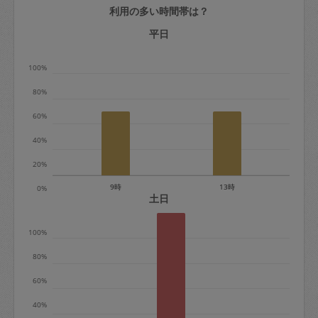
利用の多い時間帯は？
定期契約をキャンセルする場合、毎週定
期は月2回まで隔週定期は月1回までキャ
平日
ンセル料は発生しません。それ以上はキ
100%
ャンセル料が発生します。
80%
定期契約キャンセル料：
60%
・1回につき1,200円※
40%
・詳細ルールは、
こちら
を参照くださ
い。
20%
9時
13時
0%
※キャンセル料金の設定について：
土日
定期依頼1回（3時間）の金額とスポット
100%
1回（3時間）依頼した場合の金額の差額
相当で料金設定されています。
80%
60%
40%