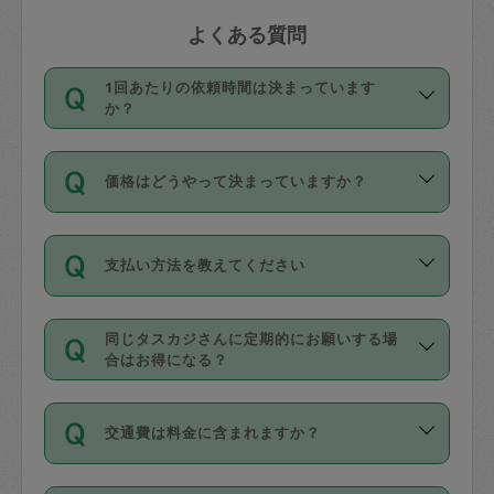
よくある質問
1回あたりの依頼時間は決まっています
か？
依頼1回につき3時間固定です。3時間を
価格はどうやって決まっていますか？
超えて依頼したい場合は、延長機能をご
利用ください。機能をご利用いただくに
11種類の価格帯の中からタスカジさん自
は、タスカジさんに事前に相談し、合意
支払い方法を教えてください
身が価格を選んで設定しています。
の上事前申請することが必要です。な
タスカジさんの価格設定には最初は制限
お、3時間を下回っても、値引き等はござ
お支払方法はクレジットカード（Visa／
があり、レビュー件数、レビューの平均
いません。
同じタスカジさんに定期的にお願いする場
Master／JCB／AMERICAN EXPRESS／
値、などで除々に設定可能な最高額が上
合はお得になる？
Diners Club）のみとなります。
がっていく仕組みになっています。
依頼には「スポット」と「定期（毎週｜
カード情報のご登録は、依頼リクエスト
交通費は料金に含まれますか？
隔週）」があり、「定期」の依頼は「ス
を行う際にご入力ください。プロフィー
ポット」よりお得な料金でご利用できま
ル登録時にはご入力いただかなくても大
交通費は依頼料金とは別途発生し、依頼