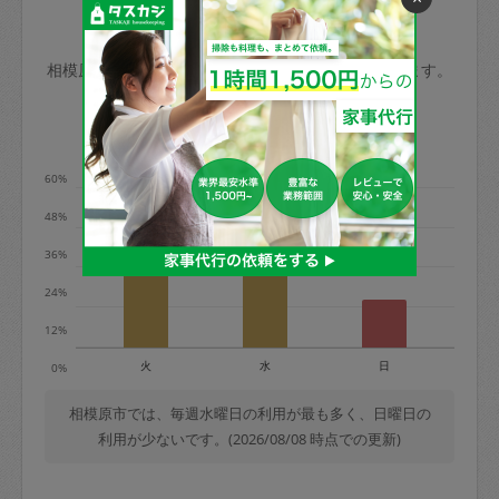
玉、など
きた場合は損害保険の対象外となるので
依頼者不在による当日キャンセル＝依頼
相模原市の家事代行ご利用状況
ご注意ください。
金額の100%＋交通費全額
相模原市のタスカジの利用データを元に掲載しています。
あわせてこちらも参照ください
：
初めて
利用します。注意しなくてはいけない点
※例：依頼日時／土曜日午前9時開始の場
利用の多い曜日は？
はありますか？
合、水曜日午前9時以降はキャンセル料が
発生
60%
水曜日9時〜金曜日9時まで＝依頼料金の
48%
50%
36%
金曜日9時～土曜日8時まで＝依頼金額の
100%
24%
土曜日8時〜実施時間＝依頼金額の100%
12%
＋交通費全額
火
水
日
0%
依頼者不在による当日キャンセル＝依頼
金額の100%＋交通費全額
相模原市では、毎週水曜日の利用が最も多く、日曜日の
利用が少ないです。(2026/08/08 時点での更新)
2. 定期契約キャンセル（定期契約のみ）