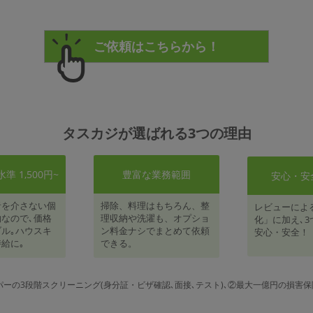
タスカジが選ばれる3つの理由
 1,500円~
豊富な業務範囲
安心・安
者を介さない個
掃除、料理はもちろん、整
レビューによ
なので､価格
理収納や洗濯も、オプショ
化」に加え､3
ル｡ハウスキ
ン料金ナシでまとめて依頼
安心・安全！
給に｡
できる。
パーの3段階スクリーニング(身分証・ビザ確認､面接､テスト)､②最大一億円の損害保