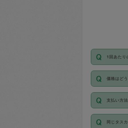
1回あたり
依頼1回に
価格はど
い。機能
が必要です
11種類の
支払い方
タスカジ
除々に設
お支払方法は
同じタス
Club）