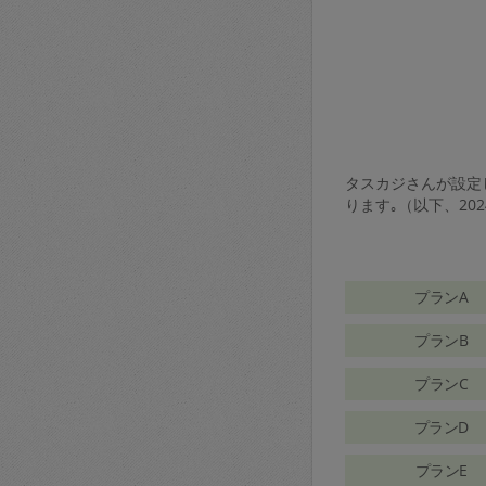
タスカジさんが設定し
ります｡（以下、20
プランA
プランB
プランC
プランD
プランE