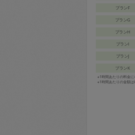
プランF
プランG
プランH
プランI
プランJ
プランK
※1時間あたりの料金
※1時間あたりの金額