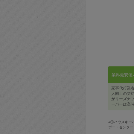
業界最安値水準
家事代行業
人同士の契約
がリーズナブ
ーパーは高時
※①ハウスキー
ポートセンター