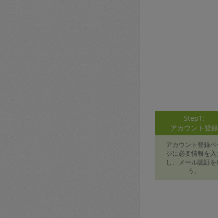
Step1:
アカウント登
アカウント登録ペ
ジに必要情報を入
し、メール認証を
う。