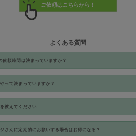
よくある質問
の依頼時間は決まっていますか？
つき3時間固定です。3時間を超えて依頼したい場合は、延長機能
うやって決まっていますか？
をご利用いただくには、タスカジさんに事前に相談し、合意の上事
。なお、3時間を下回っても、値引き等はございません。
価格帯の中からタスカジさん自身が価格を選んで設定しています。
法を教えてください
さんの価格設定には最初は制限があり、レビュー件数、レビューの
定可能な最高額が上がっていく仕組みになっています。
クレジットカード（Visa／Master／JCB／AMERICAN EXPRESS
カジさんに定期的にお願いする場合はお得になる？
のみとなります。