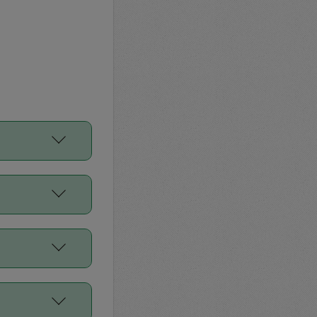
をご利用くださ
前申請すること
平均値、などで
／Diners