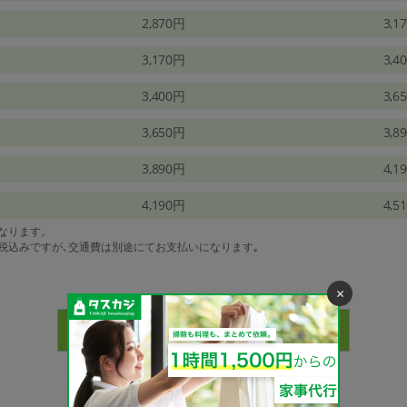
2,870円
3,1
3,170円
3,4
3,400円
3,6
3,650円
3,8
3,890円
4,1
4,190円
4,5
になります。
は税込みですが､交通費は別途にてお支払いになります｡
×