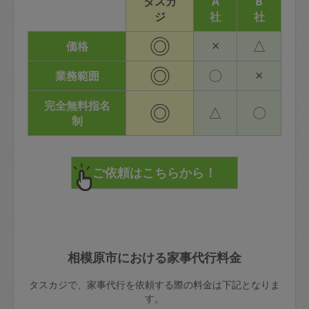
タスカ
A
B
ジ
社
社
◎
×
△
価格
◎
〇
×
業務範囲
完全無料指名
◎
△
〇
制
相模原市における家事代行料金
タスカジで、家事代行を依頼する際の料金は下記となりま
す。