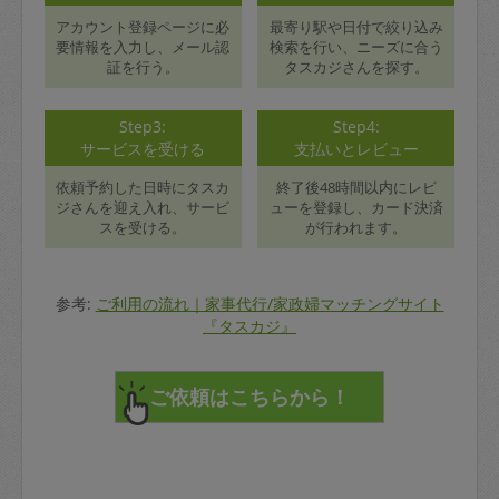
アカウント登録ページに必
最寄り駅や日付で絞り込み
要情報を入力し、メール認
検索を行い、ニーズに合う
証を行う。
タスカジさんを探す。
Step3:
Step4:
サービスを受ける
支払いとレビュー
依頼予約した日時にタスカ
終了後48時間以内にレビ
ジさんを迎え入れ、サービ
ューを登録し、カード決済
スを受ける。
が行われます。
参考:
ご利用の流れ｜家事代行/家政婦マッチングサイト
『タスカジ』