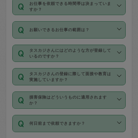
す。
丈夫です。
お仕事を依頼できる時間帯は決まっていま
料金のご請求と合わせてお支払いとなり
定期の最低利用回数は設けていない代わ
デビットカード・プリペイドカード（Vプ
すか？
ます。交通費の金額は「依頼の詳細」に
りに、一定数を超えたキャンセルは有償
リカ、au WALLETなど）
は支払にはご利
時間帯は3種類あります。いずれも１回あ
自動計算で表示されます。
でキャンセルすることが出来ます。
用いただけませんのでご注意ください。
お願いできるお仕事の範囲は？
たり３時間です。
銀行振込や現金払いも対応していませ
（例：毎週定期の場合は３回以上のキャ
ん。
掃除、整理収納、洗濯、買い物、料理、
・ＡＭ ９時～１２時
ンセルが有償（1200円、隔週定期の場合
なお、タスカジさんの交通費も、依頼料
タスカジさんにはどのような方が登録して
作り置きです。タスカジさんによってで
・ＰＭ １３時～１６時
いるのですか？
は２回以上のキャンセルが有償（1200
金のご請求と合わせてお支払いとなりま
きる仕事の範囲が異なりますので、依頼
・夜 １８時～２１時
円））
す。交通費の金額は「依頼の詳細」に自
主婦として長年の家事経験をお持ちの
する前にタスカジさんのプロフィールで
動計算で表示されます。
タスカジさんの登録に際して面接や教育は
方、栄養士・調理師といった資格者で保
確認してください。
開始時間を２時間前後変更することが可
実施していますか？
育園や学校の給食やレストランで料理関
基本的に、高所での作業や危険作業、屋
能です。依頼送信後、個別にタスカジさ
応募の際に、各自事務局との面接と説明
係の専門職に従事されていた方、日本で
外での作業は対象外です。
んにメッセージを送り調整してくださ
損害保険はどういうものに適用されます
を行っています。その後、身分証明書の
すでにハウスキーパーや英語の先生とし
か？
い。ただし、２時間を越えての調整はで
写真提出をしていただいています。外国
てお仕事をしているフィリピン出身の
きません。
依頼者とタスカジさんとの間でタスカジ
人の場合は在留カードで労働許可状況を
方、海外からの留学生、家事が好きな会
万が一、依頼した時間帯と作業時間が１
何日前まで依頼できますか？
を通して成立した作業時間内での作業に
確認しています。タスカジさんトレーニ
社員など様々なバックグラウンドの方が
時間も被らない場合、損害保険の対象外
適用されます。作業範囲は、掃除、洗
ング動画を使ったセルフトレーニングの
登録しています。
となりますので、ご注意ください。