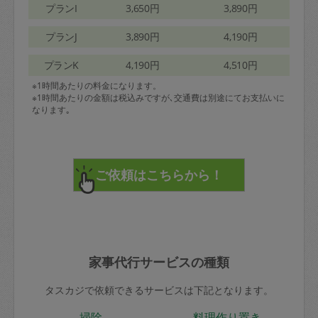
プランI
3,650円
3,890円
プランJ
3,890円
4,190円
プランK
4,190円
4,510円
※1時間あたりの料金になります。
※1時間あたりの金額は税込みですが､交通費は別途にてお支払いに
なります｡
家事代行サービスの種類
タスカジで依頼できるサービスは下記となります。
掃除
料理作り置き