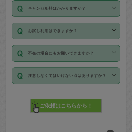
ご依頼は、現在を起点に3日後（72時間
濯、料理、作り置き、整理収納、買い物
のち、タスカジモニター宅にて３時間の
また外国人の方は英語しか話せない方、
キャンセル料はかかりますか？
以降）の日時から受付可能となっていま
です。作業中に物を壊したり、人にけが
現場トライアルを受け、合格したタスカ
日本語も話せる方など様々です。
す。
をさせたりした場合が対象で、補償金額
ジさんが活動されています。
キャンセル料には、以下の2種類がありま
ただし、72時間を切った直前の日程では
は対物1000万円、対人1億円が上限で
バックグラウンドや得意分野はプロフィ
お試し利用はできますか？
す。
タスカジさんへ「募集」をかけることが
す。
※テストセンターの講評は１件目のレビュ
ールに記載していますので、各自の得意
可能です。
ーとして記載されていますので依頼の際
分野を見極めて、目的に合わせてお仕事
「お試し利用」というメニューはありま
万が一損害が発生した場合は、その場の
に参考にしてください。
を依頼してください。
不在の場合にもお願いできますか？
せんが、「一回のみ」依頼を活用するこ
1. 直前キャンセル（定期、スポット契約
写真を撮り、
参考
：
【詳細】タスカジさんの登録に際
とによって、気に入ったタスカジさんを
共通）
タスカジサポートセンターまでご連絡く
して面接や教育は実施していますか？
不在の場合の作業はタスカジさんの同意
見つけることができます。
・タスカジさんのお仕事開始予定時間前
ださい。
注意しなくてはいけない点はありますか？
が必要です。数回の依頼ののち、タスカ
72時間を超える※と、以下のキャンセル
詳細FAQ：
損害賠償保険について教えて
ジさんと依頼者の間で十分な信頼関係が
まず、条件の合う気になるタスカジさ
料が発生します。
ください。
貴重品は紛失の際トラブルの元となるの
できたのち、タスカジさんに依頼してみ
ん、２・３人に「スポット」依頼をして
で、必ず鍵のかかるロッカーや金庫に入
てください。
みてください。
直前キャンセル料：
れて依頼者の責任の元管理するよう心掛
不在時に部屋に入るためにタスカジさん
その後、一番気に入ったタスカジさんに
72時間前〜24時間前＝依頼料金の50%
けてください。
に鍵を預ける必要がありますが、タスカ
「定期（毎週・隔週）」依頼をしてくだ
24時間前～1時間前＝依頼金額の100%
※パスポート、クレジットカード、銀行カ
ジさんが紛失した鍵によって二次的な損
さい。
1時間前〜実施時間＝依頼金額の100%＋
ード、5千円以上のアクセサリー、500円
害（たとえば、第三者の侵入など）が起
交通費全額