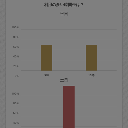
利用の多い時間帯は？
定期契約をキャンセルする場合、毎週定
期は月2回まで隔週定期は月1回までキャ
平日
ンセル料は発生しません。それ以上はキ
100%
ャンセル料が発生します。
80%
定期契約キャンセル料：
60%
・1回につき1,200円※
40%
・詳細ルールは、
こちら
を参照くださ
い。
20%
9時
13時
0%
※キャンセル料金の設定について：
土日
定期依頼1回（3時間）の金額とスポット
100%
1回（3時間）依頼した場合の金額の差額
相当で料金設定されています。
80%
60%
40%