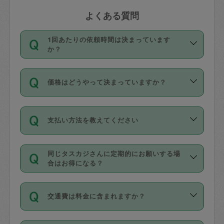
よくある質問
1回あたりの依頼時間は決まっています
か？
依頼1回につき3時間固定です。3時間を
価格はどうやって決まっていますか？
超えて依頼したい場合は、延長機能をご
利用ください。機能をご利用いただくに
11種類の価格帯の中からタスカジさん自
は、タスカジさんに事前に相談し、合意
支払い方法を教えてください
身が価格を選んで設定しています。
の上事前申請することが必要です。な
タスカジさんの価格設定には最初は制限
お、3時間を下回っても、値引き等はござ
お支払方法はクレジットカード（Visa／
があり、レビュー件数、レビューの平均
いません。
同じタスカジさんに定期的にお願いする場
Master／JCB／AMERICAN EXPRESS／
値、などで除々に設定可能な最高額が上
合はお得になる？
Diners Club）のみとなります。
がっていく仕組みになっています。
依頼には「スポット」と「定期（毎週｜
カード情報のご登録は、依頼リクエスト
交通費は料金に含まれますか？
隔週）」があり、「定期」の依頼は「ス
を行う際にご入力ください。プロフィー
ポット」よりお得な料金でご利用できま
ル登録時にはご入力いただかなくても大
交通費は依頼料金とは別途発生し、依頼