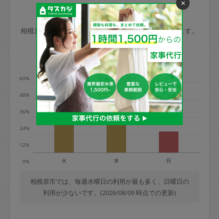
×
玉、など
きた場合は損害保険の対象外となるので
依頼者不在による当日キャンセル＝依頼
相模原市の家事代行ご利用状況
ご注意ください。
金額の100%＋交通費全額
相模原市のタスカジの利用データを元に掲載しています。
あわせてこちらも参照ください
：
初めて
利用します。注意しなくてはいけない点
※例：依頼日時／土曜日午前9時開始の場
利用の多い曜日は？
はありますか？
合、水曜日午前9時以降はキャンセル料が
発生
60%
水曜日9時〜金曜日9時まで＝依頼料金の
48%
50%
36%
金曜日9時～土曜日8時まで＝依頼金額の
100%
24%
土曜日8時〜実施時間＝依頼金額の100%
12%
＋交通費全額
火
水
日
0%
依頼者不在による当日キャンセル＝依頼
金額の100%＋交通費全額
相模原市では、毎週水曜日の利用が最も多く、日曜日の
利用が少ないです。(2026/08/09 時点での更新)
2. 定期契約キャンセル（定期契約のみ）