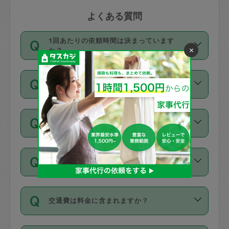
よくある質問
1回あたりの依頼時間は決まっています
×
か？
依頼1回につき3時間固定です。3時間を
価格はどうやって決まっていますか？
超えて依頼したい場合は、延長機能をご
利用ください。機能をご利用いただくに
11種類の価格帯の中からタスカジさん自
は、タスカジさんに事前に相談し、合意
支払い方法を教えてください
身が価格を選んで設定しています。
の上事前申請することが必要です。な
タスカジさんの価格設定には最初は制限
お、3時間を下回っても、値引き等はござ
お支払方法はクレジットカード（Visa／
があり、レビュー件数、レビューの平均
いません。
同じタスカジさんに定期的にお願いする場
Master／JCB／AMERICAN EXPRESS／
値、などで除々に設定可能な最高額が上
合はお得になる？
Diners Club）のみとなります。
がっていく仕組みになっています。
依頼には「スポット」と「定期（毎週｜
カード情報のご登録は、依頼リクエスト
交通費は料金に含まれますか？
隔週）」があり、「定期」の依頼は「ス
を行う際にご入力ください。プロフィー
ポット」よりお得な料金でご利用できま
ル登録時にはご入力いただかなくても大
交通費は依頼料金とは別途発生し、依頼