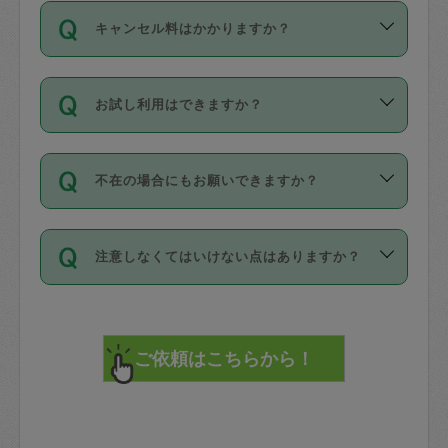
ご依頼は、現在を起点に3日後（72時間
濯、料理、作り置き、整理収納、買い物
のち、タスカジモニター宅にて３時間の
また外国人の方は英語しか話せない方、
キャンセル料はかかりますか？
以降）の日時から受付可能となっていま
です。作業中に物を壊したり、人にけが
現場トライアルを受け、合格したタスカ
日本語も話せる方など様々です。
す。
をさせたりした場合が対象で、補償金額
ジさんが活動されています。
キャンセル料には、以下の2種類がありま
ただし、72時間を切った直前の日程では
は対物1000万円、対人1億円が上限で
バックグラウンドや得意分野はプロフィ
お試し利用はできますか？
す。
タスカジさんへ「募集」をかけることが
す。
※テストセンターの講評は１件目のレビュ
ールに記載していますので、各自の得意
可能です。
ーとして記載されていますので依頼の際
分野を見極めて、目的に合わせてお仕事
「お試し利用」というメニューはありま
万が一損害が発生した場合は、その場の
に参考にしてください。
を依頼してください。
不在の場合にもお願いできますか？
せんが、「一回のみ」依頼を活用するこ
1. 直前キャンセル（定期、スポット契約
写真を撮り、
参考
：
【詳細】タスカジさんの登録に際
とによって、気に入ったタスカジさんを
共通）
タスカジサポートセンターまでご連絡く
して面接や教育は実施していますか？
不在の場合の作業はタスカジさんの同意
見つけることができます。
・タスカジさんのお仕事開始予定時間前
ださい。
注意しなくてはいけない点はありますか？
が必要です。数回の依頼ののち、タスカ
72時間を超える※と、以下のキャンセル
詳細FAQ：
損害賠償保険について教えて
ジさんと依頼者の間で十分な信頼関係が
まず、条件の合う気になるタスカジさ
料が発生します。
ください。
貴重品は紛失の際トラブルの元となるの
できたのち、タスカジさんに依頼してみ
ん、２・３人に「スポット」依頼をして
で、必ず鍵のかかるロッカーや金庫に入
てください。
みてください。
直前キャンセル料：
れて依頼者の責任の元管理するよう心掛
不在時に部屋に入るためにタスカジさん
その後、一番気に入ったタスカジさんに
72時間前〜24時間前＝依頼料金の50%
けてください。
に鍵を預ける必要がありますが、タスカ
「定期（毎週・隔週）」依頼をしてくだ
24時間前～1時間前＝依頼金額の100%
※パスポート、クレジットカード、銀行カ
ジさんが紛失した鍵によって二次的な損
さい。
1時間前〜実施時間＝依頼金額の100%＋
ード、5千円以上のアクセサリー、500円
害（たとえば、第三者の侵入など）が起
交通費全額