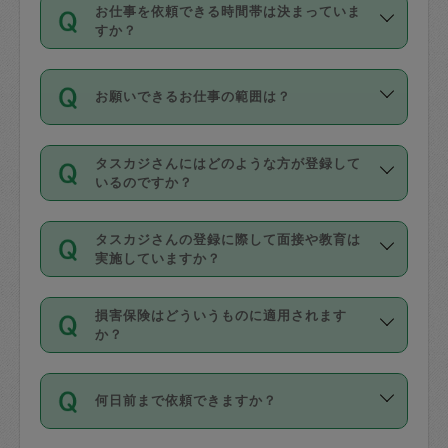
す。
丈夫です。
お仕事を依頼できる時間帯は決まっていま
料金のご請求と合わせてお支払いとなり
定期の最低利用回数は設けていない代わ
デビットカード・プリペイドカード（Vプ
すか？
ます。交通費の金額は「依頼の詳細」に
りに、一定数を超えたキャンセルは有償
リカ、au WALLETなど）
は支払にはご利
時間帯は3種類あります。いずれも１回あ
自動計算で表示されます。
でキャンセルすることが出来ます。
用いただけませんのでご注意ください。
お願いできるお仕事の範囲は？
たり３時間です。
銀行振込や現金払いも対応していませ
（例：毎週定期の場合は３回以上のキャ
ん。
掃除、整理収納、洗濯、買い物、料理、
・ＡＭ ９時～１２時
ンセルが有償（1200円、隔週定期の場合
なお、タスカジさんの交通費も、依頼料
タスカジさんにはどのような方が登録して
作り置きです。タスカジさんによってで
・ＰＭ １３時～１６時
いるのですか？
は２回以上のキャンセルが有償（1200
金のご請求と合わせてお支払いとなりま
きる仕事の範囲が異なりますので、依頼
・夜 １８時～２１時
円））
す。交通費の金額は「依頼の詳細」に自
主婦として長年の家事経験をお持ちの
する前にタスカジさんのプロフィールで
動計算で表示されます。
タスカジさんの登録に際して面接や教育は
方、栄養士・調理師といった資格者で保
確認してください。
開始時間を２時間前後変更することが可
実施していますか？
育園や学校の給食やレストランで料理関
基本的に、高所での作業や危険作業、屋
能です。依頼送信後、個別にタスカジさ
応募の際に、各自事務局との面接と説明
係の専門職に従事されていた方、日本で
外での作業は対象外です。
んにメッセージを送り調整してくださ
損害保険はどういうものに適用されます
を行っています。その後、身分証明書の
すでにハウスキーパーや英語の先生とし
か？
い。ただし、２時間を越えての調整はで
写真提出をしていただいています。外国
てお仕事をしているフィリピン出身の
きません。
依頼者とタスカジさんとの間でタスカジ
人の場合は在留カードで労働許可状況を
方、海外からの留学生、家事が好きな会
万が一、依頼した時間帯と作業時間が１
何日前まで依頼できますか？
を通して成立した作業時間内での作業に
確認しています。タスカジさんトレーニ
社員など様々なバックグラウンドの方が
時間も被らない場合、損害保険の対象外
適用されます。作業範囲は、掃除、洗
ング動画を使ったセルフトレーニングの
登録しています。
となりますので、ご注意ください。