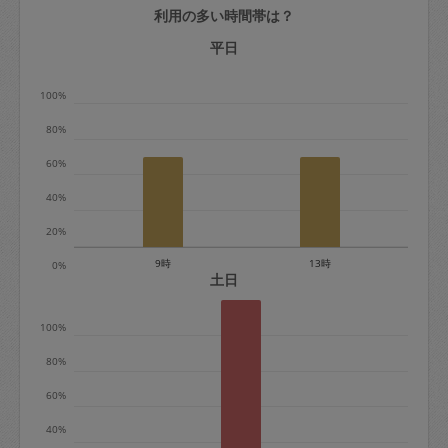
利用の多い時間帯は？
定期契約をキャンセルする場合、毎週定
期は月2回まで隔週定期は月1回までキャ
平日
ンセル料は発生しません。それ以上はキ
100%
ャンセル料が発生します。
80%
定期契約キャンセル料：
60%
・1回につき1,200円※
40%
・詳細ルールは、
こちら
を参照くださ
い。
20%
9時
13時
0%
※キャンセル料金の設定について：
土日
定期依頼1回（3時間）の金額とスポット
100%
1回（3時間）依頼した場合の金額の差額
相当で料金設定されています。
80%
60%
40%