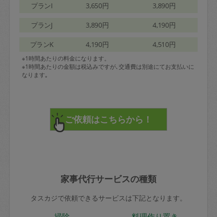
プランI
3,650円
3,890円
プランJ
3,890円
4,190円
プランK
4,190円
4,510円
※1時間あたりの料金になります。
※1時間あたりの金額は税込みですが､交通費は別途にてお支払いに
なります｡
家事代行サービスの種類
タスカジで依頼できるサービスは下記となります。
掃除
料理作り置き