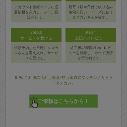
アカウント登録ページに必
最寄り駅や日付で絞り込み
要情報を入力し、メール認
検索を行い、ニーズに合う
証を行う。
タスカジさんを探す。
Step3:
Step4:
サービスを受ける
支払いとレビュー
依頼予約した日時にタスカ
終了後48時間以内にレビ
ジさんを迎え入れ、サービ
ューを登録し、カード決済
スを受ける。
が行われます。
参考:
ご利用の流れ｜家事代行/家政婦マッチングサイト
『タスカジ』