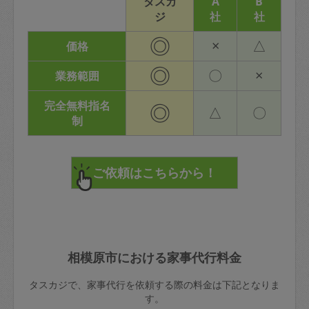
タスカ
A
B
ジ
社
社
◎
×
△
価格
◎
〇
×
業務範囲
完全無料指名
◎
△
〇
制
相模原市における家事代行料金
タスカジで、家事代行を依頼する際の料金は下記となりま
す。