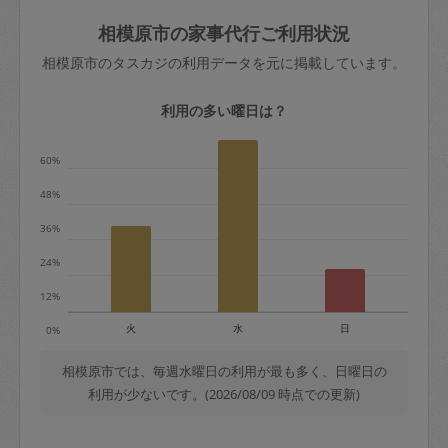
玉、など
きた場合は損害保険の対象外となるので
依頼者不在による当日キャンセル＝依頼
相模原市の家事代行ご利用状況
ご注意ください。
金額の100%＋交通費全額
相模原市のタスカジの利用データを元に掲載しています。
あわせてこちらも参照ください
：
初めて
利用します。注意しなくてはいけない点
※例：依頼日時／土曜日午前9時開始の場
利用の多い曜日は？
はありますか？
合、水曜日午前9時以降はキャンセル料が
発生
60%
水曜日9時〜金曜日9時まで＝依頼料金の
48%
50%
36%
金曜日9時～土曜日8時まで＝依頼金額の
100%
24%
土曜日8時〜実施時間＝依頼金額の100%
12%
＋交通費全額
火
水
日
0%
依頼者不在による当日キャンセル＝依頼
金額の100%＋交通費全額
相模原市では、毎週水曜日の利用が最も多く、日曜日の
利用が少ないです。(2026/08/09 時点での更新)
2. 定期契約キャンセル（定期契約のみ）