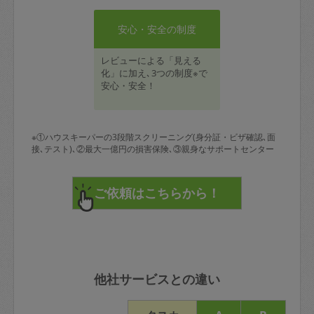
安心・安全の制度
レビューによる「見える
化」に加え､3つの制度※で
安心・安全！
※①ハウスキーパーの3段階スクリーニング(身分証・ビザ確認､面
接､テスト)､②最大一億円の損害保険､③親身なサポートセンター
他社サービスとの違い