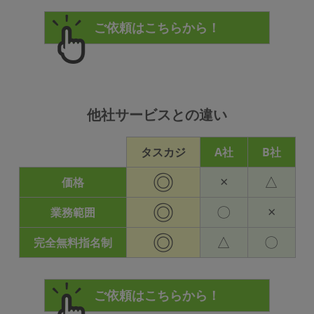
他社サービスとの違い
タスカジ
A社
B社
◎
×
△
価格
◎
〇
×
業務範囲
◎
△
〇
完全無料指名制