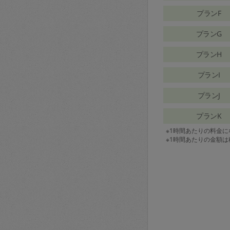
プランF
プランG
プランH
プランI
プランJ
プランK
※1時間あたりの料金
※1時間あたりの金額