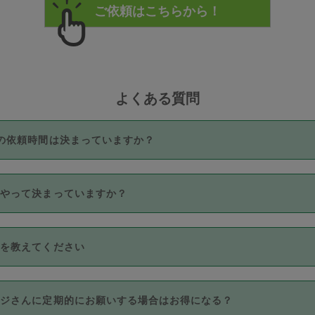
よくある質問
の依頼時間は決まっていますか？
つき3時間固定です。3時間を超えて依頼したい場合は、延長機能
うやって決まっていますか？
をご利用いただくには、タスカジさんに事前に相談し、合意の上事
。なお、3時間を下回っても、値引き等はございません。
価格帯の中からタスカジさん自身が価格を選んで設定しています。
法を教えてください
さんの価格設定には最初は制限があり、レビュー件数、レビューの
定可能な最高額が上がっていく仕組みになっています。
クレジットカード（Visa／Master／JCB／AMERICAN EXPRESS
カジさんに定期的にお願いする場合はお得になる？
のみとなります。