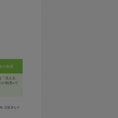
全の制度
る「見える
つの制度※で
険､③親身なサ