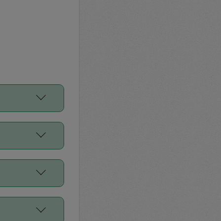
をご利用くださ
前申請すること
平均値、などで
／Diners