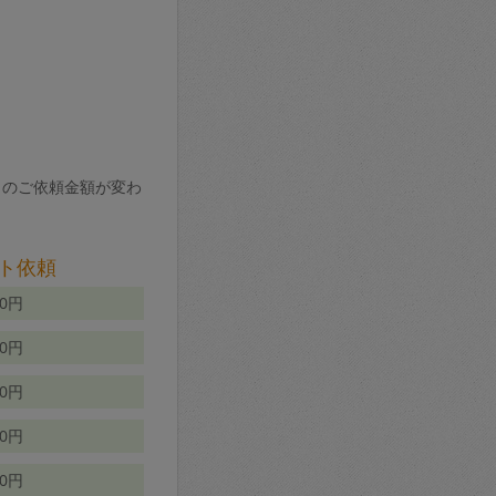
りのご依頼金額が変わ
ト依頼
00円
00円
50円
80円
70円