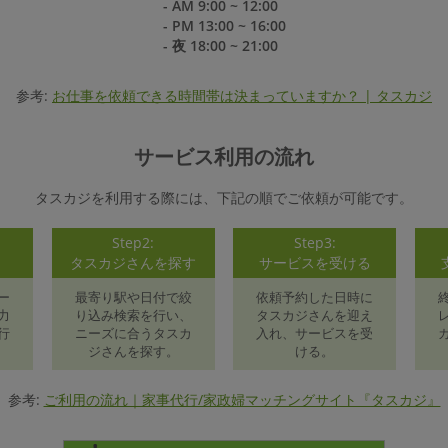
- AM 9:00 ~ 12:00
- PM 13:00 ~ 16:00
- 夜 18:00 ~ 21:00
参考:
お仕事を依頼できる時間帯は決まっていますか？ | タスカジ
サービス利用の流れ
タスカジを利用する際には、下記の順でご依頼が可能です。
Step2:
Step3:
録
タスカジさんを探す
サービスを受ける
ー
最寄り駅や日付で絞
依頼予約した日時に
力
り込み検索を行い、
タスカジさんを迎え
行
ニーズに合うタスカ
入れ、サービスを受
ジさんを探す。
ける。
参考:
ご利用の流れ｜家事代行/家政婦マッチングサイト『タスカジ』