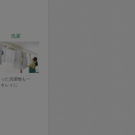
洗濯
まった洗濯物も一
にキレイに