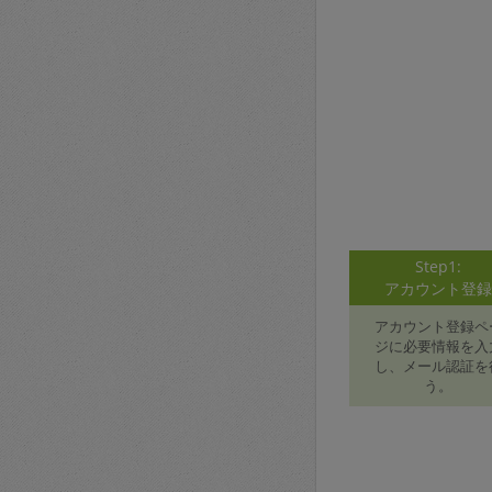
Step1:
アカウント登
アカウント登録ペ
ジに必要情報を入
し、メール認証を
う。