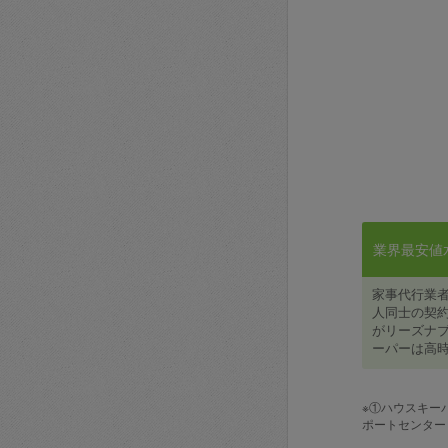
業界最安値水準
家事代行業
人同士の契約
がリーズナブ
ーパーは高時
※①ハウスキー
ポートセンター