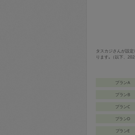
タスカジさんが設定し
ります｡（以下、20
プランA
プランB
プランC
プランD
プランE