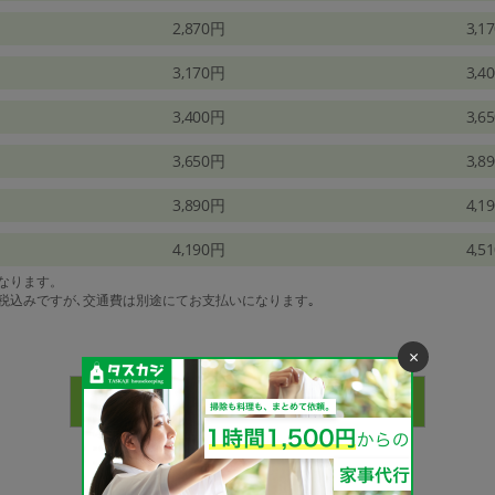
2,870円
3,1
3,170円
3,4
3,400円
3,6
3,650円
3,8
3,890円
4,1
4,190円
4,5
になります。
は税込みですが､交通費は別途にてお支払いになります｡
×