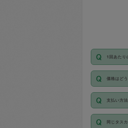
1回あたり
依頼1回に
価格はど
い。機能
が必要です
11種類の
支払い方
タスカジ
除々に設
お支払方法は
同じタス
Club）