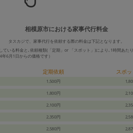
相模原市における家事代行料金
タスカジで、家事代行を依頼する際の料金は下記となります。
ている料金と､依頼種類(「定期」or 「スポット」)により､1時間あた
24年6月1日からの価格です）
定期依頼
スポッ
1,500円
1,8
1,800円
2,1
2,100円
2,3
2,350円
2,5
2,580円
2,8