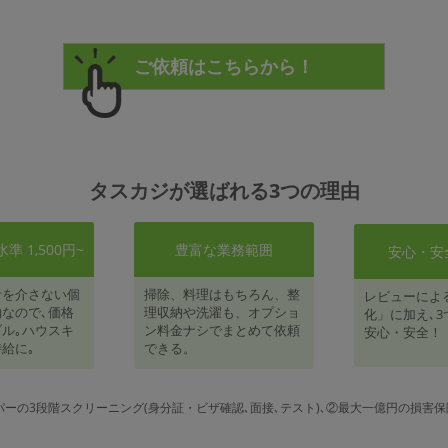
タスカジが選ばれる3つの理由
 1,500円~
豊富な業務範囲
安心・安
者を介さない個
掃除、料理はもちろん、整
レビューによ
なので､価格
理収納や洗濯も、オプショ
化」に加え､3
ル｡ハウスキ
ン料金ナシでまとめて依頼
安心・安全！
給に｡
できる。
パーの3段階スクリーニング(身分証・ビザ確認､面接､テスト)､②最大一億円の損害保