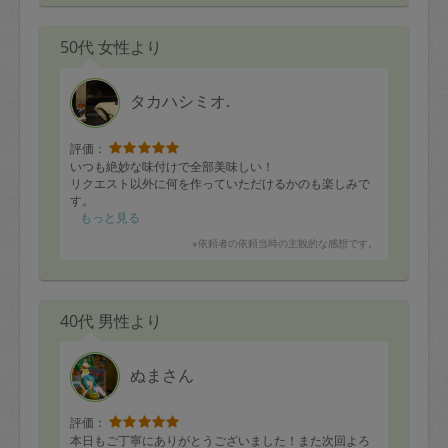
職場のお弁当にも詰められるので本当に助かります。ま
50代 女性より
た同じ方に依頼したいと思います。
作っていただいた品の味付けや、作り方、子育てに関す
るちょっとした質問にも答えていただきました。ぜひお
タカハシミオ.
すすめさせていただきます。
評価：
いつも絶妙な味付けで全部美味しい！
リクエスト以外に何を作っていただけるかのも楽しみで
す。
もっと見る
※依頼者の依頼当時の主観的な感想です。
40代 男性より
ぬまさん
評価：
本日もご丁寧にありがとうございました！また次回よろ