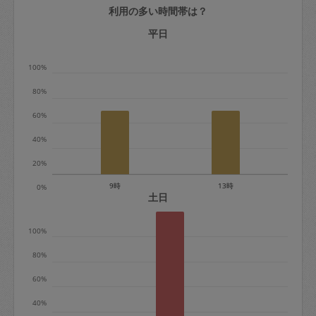
利用の多い時間帯は？
定期契約をキャンセルする場合、毎週定
期は月2回まで隔週定期は月1回までキャ
平日
ンセル料は発生しません。それ以上はキ
100%
ャンセル料が発生します。
80%
定期契約キャンセル料：
60%
・1回につき1,200円※
40%
・詳細ルールは、
こちら
を参照くださ
い。
20%
9時
13時
0%
※キャンセル料金の設定について：
土日
定期依頼1回（3時間）の金額とスポット
100%
1回（3時間）依頼した場合の金額の差額
相当で料金設定されています。
80%
60%
40%