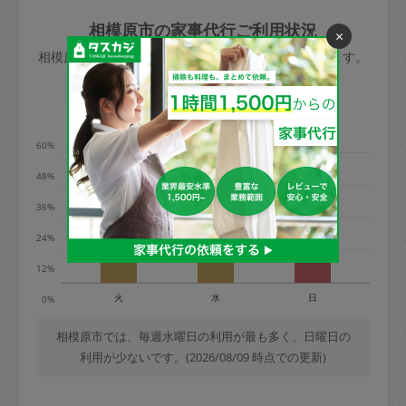
玉、など
きた場合は損害保険の対象外となるので
依頼者不在による当日キャンセル＝依頼
相模原市の家事代行ご利用状況
×
ご注意ください。
金額の100%＋交通費全額
相模原市のタスカジの利用データを元に掲載しています。
あわせてこちらも参照ください
：
初めて
利用します。注意しなくてはいけない点
※例：依頼日時／土曜日午前9時開始の場
利用の多い曜日は？
はありますか？
合、水曜日午前9時以降はキャンセル料が
発生
60%
水曜日9時〜金曜日9時まで＝依頼料金の
48%
50%
36%
金曜日9時～土曜日8時まで＝依頼金額の
100%
24%
土曜日8時〜実施時間＝依頼金額の100%
12%
＋交通費全額
火
水
日
0%
依頼者不在による当日キャンセル＝依頼
金額の100%＋交通費全額
相模原市では、毎週水曜日の利用が最も多く、日曜日の
利用が少ないです。(2026/08/09 時点での更新)
2. 定期契約キャンセル（定期契約のみ）