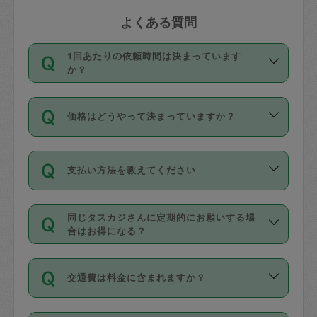
よくある質問
1回あたりの依頼時間は決まっています
か？
依頼1回につき3時間固定です。3時間を
価格はどうやって決まっていますか？
超えて依頼したい場合は、延長機能をご
利用ください。機能をご利用いただくに
11種類の価格帯の中からタスカジさん自
は、タスカジさんに事前に相談し、合意
支払い方法を教えてください
身が価格を選んで設定しています。
の上事前申請することが必要です。な
タスカジさんの価格設定には最初は制限
お、3時間を下回っても、値引き等はござ
お支払方法はクレジットカード（Visa／
があり、レビュー件数、レビューの平均
いません。
同じタスカジさんに定期的にお願いする場
Master／JCB／AMERICAN EXPRESS／
値、などで除々に設定可能な最高額が上
合はお得になる？
Diners Club）のみとなります。
がっていく仕組みになっています。
依頼には「スポット」と「定期（毎週｜
カード情報のご登録は、依頼リクエスト
交通費は料金に含まれますか？
隔週）」があり、「定期」の依頼は「ス
を行う際にご入力ください。プロフィー
ポット」よりお得な料金でご利用できま
ル登録時にはご入力いただかなくても大
交通費は依頼料金とは別途発生し、依頼