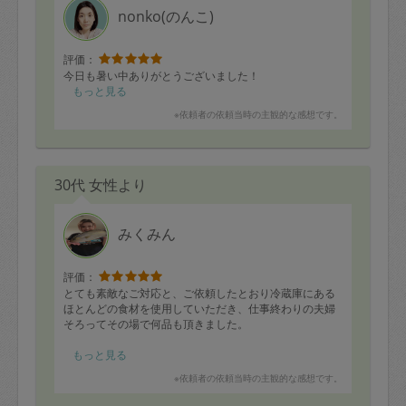
nonko(のんこ)
評価：
今日も暑い中ありがとうございました！
もっと見る
※依頼者の依頼当時の主観的な感想です。
30代 女性より
みくみん
評価：
とても素敵なご対応と、ご依頼したとおり冷蔵庫にある
ほとんどの食材を使用していただき、仕事終わりの夫婦
そろってその場で何品も頂きました。
野菜をフル活用いただき、13品も作っていただきまし
もっと見る
た。時間以内でしたし、とてもテキパキされていてこち
※依頼者の依頼当時の主観的な感想です。
らまで気持ちがよくなりました。全て美味しくて懐かし
い家庭の味です。