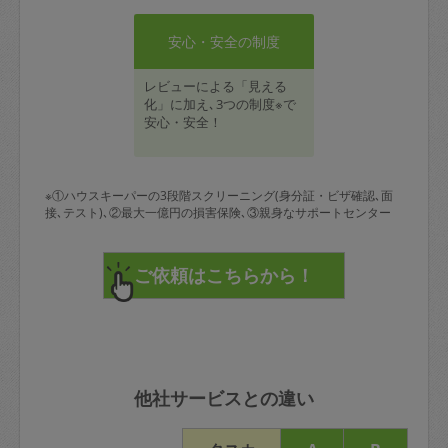
安心・安全の制度
レビューによる「見える
化」に加え､3つの制度※で
安心・安全！
※①ハウスキーパーの3段階スクリーニング(身分証・ビザ確認､面
接､テスト)､②最大一億円の損害保険､③親身なサポートセンター
他社サービスとの違い