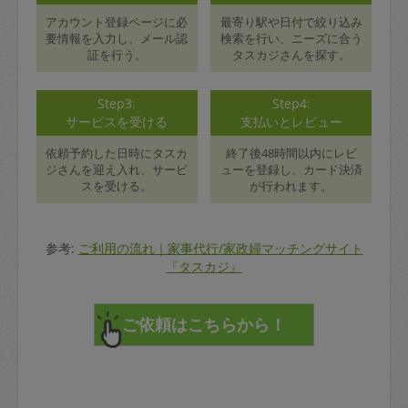
アカウント登録ページに必
最寄り駅や日付で絞り込み
要情報を入力し、メール認
検索を行い、ニーズに合う
証を行う。
タスカジさんを探す。
Step3:
Step4:
サービスを受ける
支払いとレビュー
依頼予約した日時にタスカ
終了後48時間以内にレビ
ジさんを迎え入れ、サービ
ューを登録し、カード決済
スを受ける。
が行われます。
参考:
ご利用の流れ｜家事代行/家政婦マッチングサイト
『タスカジ』