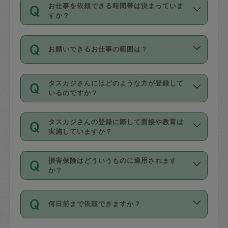
す。
丈夫です。
お仕事を依頼できる時間帯は決まっていま
料金のご請求と合わせてお支払いとなり
定期の最低利用回数は設けていない代わ
デビットカード・プリペイドカード（Vプ
すか？
ます。交通費の金額は「依頼の詳細」に
りに、一定数を超えたキャンセルは有償
リカ、au WALLETなど）
は支払にはご利
時間帯は3種類あります。いずれも１回あ
自動計算で表示されます。
でキャンセルすることが出来ます。
用いただけませんのでご注意ください。
お願いできるお仕事の範囲は？
たり３時間です。
銀行振込や現金払いも対応していませ
（例：毎週定期の場合は３回以上のキャ
ん。
掃除、整理収納、洗濯、買い物、料理、
・ＡＭ ９時～１２時
ンセルが有償（1200円、隔週定期の場合
なお、タスカジさんの交通費も、依頼料
タスカジさんにはどのような方が登録して
作り置きです。タスカジさんによってで
・ＰＭ １３時～１６時
いるのですか？
は２回以上のキャンセルが有償（1200
金のご請求と合わせてお支払いとなりま
きる仕事の範囲が異なりますので、依頼
・夜 １８時～２１時
円））
す。交通費の金額は「依頼の詳細」に自
主婦として長年の家事経験をお持ちの
する前にタスカジさんのプロフィールで
動計算で表示されます。
タスカジさんの登録に際して面接や教育は
方、栄養士・調理師といった資格者で保
確認してください。
開始時間を２時間前後変更することが可
実施していますか？
育園や学校の給食やレストランで料理関
基本的に、高所での作業や危険作業、屋
能です。依頼送信後、個別にタスカジさ
応募の際に、各自事務局との面接と説明
係の専門職に従事されていた方、日本で
外での作業は対象外です。
んにメッセージを送り調整してくださ
損害保険はどういうものに適用されます
を行っています。その後、身分証明書の
すでにハウスキーパーや英語の先生とし
か？
い。ただし、２時間を越えての調整はで
写真提出をしていただいています。外国
てお仕事をしているフィリピン出身の
きません。
依頼者とタスカジさんとの間でタスカジ
人の場合は在留カードで労働許可状況を
方、海外からの留学生、家事が好きな会
万が一、依頼した時間帯と作業時間が１
何日前まで依頼できますか？
を通して成立した作業時間内での作業に
確認しています。タスカジさんトレーニ
社員など様々なバックグラウンドの方が
時間も被らない場合、損害保険の対象外
適用されます。作業範囲は、掃除、洗
ング動画を使ったセルフトレーニングの
登録しています。
となりますので、ご注意ください。