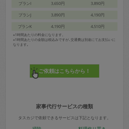
プランI
3,650円
3,890円
プランJ
3,890円
4,190円
プランK
4,190円
4,510円
※1時間あたりの料金になります。
※1時間あたりの金額は税込みですが､交通費は別途にてお支払いに
なります｡
家事代行サービスの種類
タスカジで依頼できるサービスは下記となります。
掃除
料理作り置き