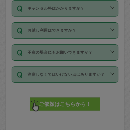
ご依頼は、現在を起点に3日後（72時間
濯、料理、作り置き、整理収納、買い物
のち、タスカジモニター宅にて３時間の
また外国人の方は英語しか話せない方、
キャンセル料はかかりますか？
以降）の日時から受付可能となっていま
です。作業中に物を壊したり、人にけが
現場トライアルを受け、合格したタスカ
日本語も話せる方など様々です。
す。
をさせたりした場合が対象で、補償金額
ジさんが活動されています。
キャンセル料には、以下の2種類がありま
ただし、72時間を切った直前の日程では
は対物1000万円、対人1億円が上限で
バックグラウンドや得意分野はプロフィ
お試し利用はできますか？
す。
タスカジさんへ「募集」をかけることが
す。
※テストセンターの講評は１件目のレビュ
ールに記載していますので、各自の得意
可能です。
ーとして記載されていますので依頼の際
分野を見極めて、目的に合わせてお仕事
「お試し利用」というメニューはありま
万が一損害が発生した場合は、その場の
に参考にしてください。
を依頼してください。
不在の場合にもお願いできますか？
せんが、「一回のみ」依頼を活用するこ
1. 直前キャンセル（定期、スポット契約
写真を撮り、
参考
：
【詳細】タスカジさんの登録に際
とによって、気に入ったタスカジさんを
共通）
タスカジサポートセンターまでご連絡く
して面接や教育は実施していますか？
不在の場合の作業はタスカジさんの同意
見つけることができます。
・タスカジさんのお仕事開始予定時間前
ださい。
注意しなくてはいけない点はありますか？
が必要です。数回の依頼ののち、タスカ
72時間を超える※と、以下のキャンセル
詳細FAQ：
損害賠償保険について教えて
ジさんと依頼者の間で十分な信頼関係が
まず、条件の合う気になるタスカジさ
料が発生します。
ください。
貴重品は紛失の際トラブルの元となるの
できたのち、タスカジさんに依頼してみ
ん、２・３人に「スポット」依頼をして
で、必ず鍵のかかるロッカーや金庫に入
てください。
みてください。
直前キャンセル料：
れて依頼者の責任の元管理するよう心掛
不在時に部屋に入るためにタスカジさん
その後、一番気に入ったタスカジさんに
72時間前〜24時間前＝依頼料金の50%
けてください。
に鍵を預ける必要がありますが、タスカ
「定期（毎週・隔週）」依頼をしてくだ
24時間前～1時間前＝依頼金額の100%
※パスポート、クレジットカード、銀行カ
ジさんが紛失した鍵によって二次的な損
さい。
1時間前〜実施時間＝依頼金額の100%＋
ード、5千円以上のアクセサリー、500円
害（たとえば、第三者の侵入など）が起
交通費全額