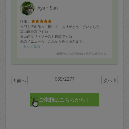
Aya・San
評価：
今回も沢山作って頂いて、ありがとうございました。
雲白肉最高です👍
タコのマリネソースも最高です👍
他のメニューも、これから色々頂きます。
ポテサラも美味しかったです。
もっと見る
※依頼者の依頼当時の主観的な感想です。
来月も雲白肉かなー。
また、宜しくお願いします。
685/2277
前へ
次へ