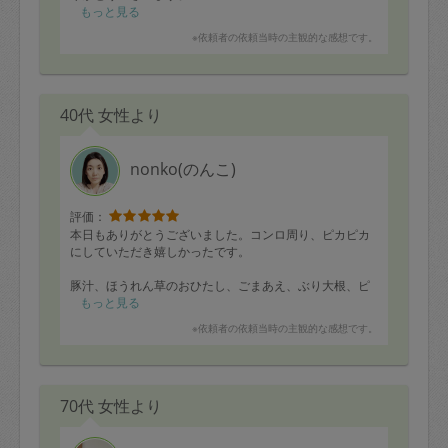
もっと見る
※依頼者の依頼当時の主観的な感想です。
40代 女性より
nonko(のんこ)
評価：
本日もありがとうございました。コンロ周り、ピカピカ
にしていただき嬉しかったです。
豚汁、ほうれん草のおひたし、ごまあえ、ぶり大根、ピ
ーマン肉詰め、豚バラの茄子巻き、グラタン、キャベツ
もっと見る
の甘酢生姜煮、ちゃわんむし、鮭の塩焼き
※依頼者の依頼当時の主観的な感想です。
早速帰宅した息子にお弁当に詰めて見せたのですが、そ
の場で食べられてしまいました。笑 栄養たっぷりの優
しい和食をたくさんありがとうございました！
70代 女性より