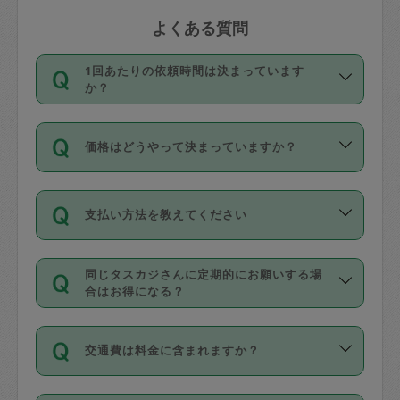
よくある質問
1回あたりの依頼時間は決まっています
か？
依頼1回につき3時間固定です。3時間を
価格はどうやって決まっていますか？
超えて依頼したい場合は、延長機能をご
利用ください。機能をご利用いただくに
11種類の価格帯の中からタスカジさん自
は、タスカジさんに事前に相談し、合意
支払い方法を教えてください
身が価格を選んで設定しています。
の上事前申請することが必要です。な
タスカジさんの価格設定には最初は制限
お、3時間を下回っても、値引き等はござ
お支払方法はクレジットカード（Visa／
があり、レビュー件数、レビューの平均
いません。
同じタスカジさんに定期的にお願いする場
Master／JCB／AMERICAN EXPRESS／
値、などで除々に設定可能な最高額が上
合はお得になる？
Diners Club）のみとなります。
がっていく仕組みになっています。
依頼には「スポット」と「定期（毎週｜
カード情報のご登録は、依頼リクエスト
交通費は料金に含まれますか？
隔週）」があり、「定期」の依頼は「ス
を行う際にご入力ください。プロフィー
ポット」よりお得な料金でご利用できま
ル登録時にはご入力いただかなくても大
交通費は依頼料金とは別途発生し、依頼