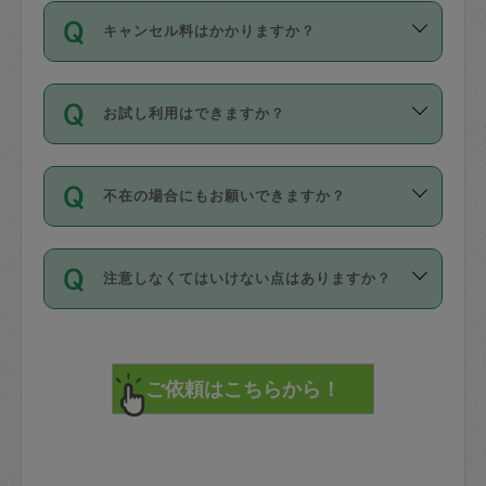
ご依頼は、現在を起点に3日後（72時間
濯、料理、作り置き、整理収納、買い物
のち、タスカジモニター宅にて３時間の
また外国人の方は英語しか話せない方、
キャンセル料はかかりますか？
以降）の日時から受付可能となっていま
です。作業中に物を壊したり、人にけが
現場トライアルを受け、合格したタスカ
日本語も話せる方など様々です。
す。
をさせたりした場合が対象で、補償金額
ジさんが活動されています。
キャンセル料には、以下の2種類がありま
ただし、72時間を切った直前の日程では
は対物1000万円、対人1億円が上限で
バックグラウンドや得意分野はプロフィ
お試し利用はできますか？
す。
タスカジさんへ「募集」をかけることが
す。
※テストセンターの講評は１件目のレビュ
ールに記載していますので、各自の得意
可能です。
ーとして記載されていますので依頼の際
分野を見極めて、目的に合わせてお仕事
「お試し利用」というメニューはありま
万が一損害が発生した場合は、その場の
に参考にしてください。
を依頼してください。
不在の場合にもお願いできますか？
せんが、「一回のみ」依頼を活用するこ
1. 直前キャンセル（定期、スポット契約
写真を撮り、
参考
：
【詳細】タスカジさんの登録に際
とによって、気に入ったタスカジさんを
共通）
タスカジサポートセンターまでご連絡く
して面接や教育は実施していますか？
不在の場合の作業はタスカジさんの同意
見つけることができます。
・タスカジさんのお仕事開始予定時間前
ださい。
注意しなくてはいけない点はありますか？
が必要です。数回の依頼ののち、タスカ
72時間を超える※と、以下のキャンセル
詳細FAQ：
損害賠償保険について教えて
ジさんと依頼者の間で十分な信頼関係が
まず、条件の合う気になるタスカジさ
料が発生します。
ください。
貴重品は紛失の際トラブルの元となるの
できたのち、タスカジさんに依頼してみ
ん、２・３人に「スポット」依頼をして
で、必ず鍵のかかるロッカーや金庫に入
てください。
みてください。
直前キャンセル料：
れて依頼者の責任の元管理するよう心掛
不在時に部屋に入るためにタスカジさん
その後、一番気に入ったタスカジさんに
72時間前〜24時間前＝依頼料金の50%
けてください。
に鍵を預ける必要がありますが、タスカ
「定期（毎週・隔週）」依頼をしてくだ
24時間前～1時間前＝依頼金額の100%
※パスポート、クレジットカード、銀行カ
ジさんが紛失した鍵によって二次的な損
さい。
1時間前〜実施時間＝依頼金額の100%＋
ード、5千円以上のアクセサリー、500円
害（たとえば、第三者の侵入など）が起
交通費全額