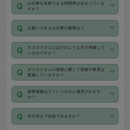
す。
丈夫です。
お仕事を依頼できる時間帯は決まっていま
料金のご請求と合わせてお支払いとなり
定期の最低利用回数は設けていない代わ
デビットカード・プリペイドカード（Vプ
すか？
ます。交通費の金額は「依頼の詳細」に
りに、一定数を超えたキャンセルは有償
リカ、au WALLETなど）
は支払にはご利
時間帯は3種類あります。いずれも１回あ
自動計算で表示されます。
でキャンセルすることが出来ます。
用いただけませんのでご注意ください。
お願いできるお仕事の範囲は？
たり３時間です。
銀行振込や現金払いも対応していませ
（例：毎週定期の場合は３回以上のキャ
ん。
掃除、整理収納、洗濯、買い物、料理、
・ＡＭ ９時～１２時
ンセルが有償（1200円、隔週定期の場合
なお、タスカジさんの交通費も、依頼料
タスカジさんにはどのような方が登録して
作り置きです。タスカジさんによってで
・ＰＭ １３時～１６時
いるのですか？
は２回以上のキャンセルが有償（1200
金のご請求と合わせてお支払いとなりま
きる仕事の範囲が異なりますので、依頼
・夜 １８時～２１時
円））
す。交通費の金額は「依頼の詳細」に自
主婦として長年の家事経験をお持ちの
する前にタスカジさんのプロフィールで
動計算で表示されます。
タスカジさんの登録に際して面接や教育は
方、栄養士・調理師といった資格者で保
確認してください。
開始時間を２時間前後変更することが可
実施していますか？
育園や学校の給食やレストランで料理関
基本的に、高所での作業や危険作業、屋
能です。依頼送信後、個別にタスカジさ
応募の際に、各自事務局との面接と説明
係の専門職に従事されていた方、日本で
外での作業は対象外です。
んにメッセージを送り調整してくださ
損害保険はどういうものに適用されます
を行っています。その後、身分証明書の
すでにハウスキーパーや英語の先生とし
か？
い。ただし、２時間を越えての調整はで
写真提出をしていただいています。外国
てお仕事をしているフィリピン出身の
きません。
依頼者とタスカジさんとの間でタスカジ
人の場合は在留カードで労働許可状況を
方、海外からの留学生、家事が好きな会
万が一、依頼した時間帯と作業時間が１
何日前まで依頼できますか？
を通して成立した作業時間内での作業に
確認しています。タスカジさんトレーニ
社員など様々なバックグラウンドの方が
時間も被らない場合、損害保険の対象外
適用されます。作業範囲は、掃除、洗
ング動画を使ったセルフトレーニングの
登録しています。
となりますので、ご注意ください。