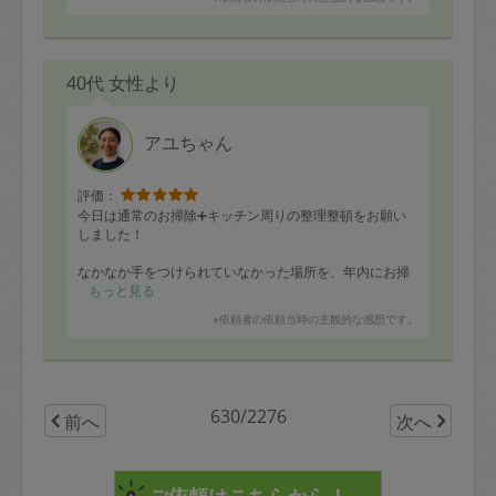
40代 女性より
アユちゃん
評価：
今日は通常のお掃除➕キッチン周りの整理整頓をお願い
しました！
なかなか手をつけられていなかった場所を、年内にお掃
除ができて良かったです。
もっと見る
※依頼者の依頼当時の主観的な感想です。
時間がおしてしまって、最後まで片付けていただき、助
かりました！
年内、あと2回ですが、どうぞ宜しくお願いいたします。
630/2276
前へ
次へ