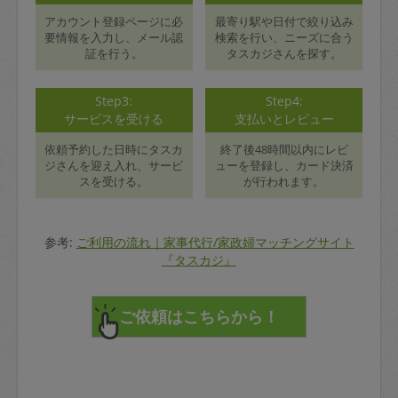
アカウント登録ページに必
最寄り駅や日付で絞り込み
要情報を入力し、メール認
検索を行い、ニーズに合う
証を行う。
タスカジさんを探す。
Step3:
Step4:
サービスを受ける
支払いとレビュー
依頼予約した日時にタスカ
終了後48時間以内にレビ
ジさんを迎え入れ、サービ
ューを登録し、カード決済
スを受ける。
が行われます。
参考:
ご利用の流れ｜家事代行/家政婦マッチングサイト
『タスカジ』