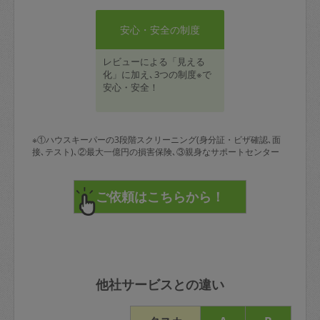
安心・安全の制度
レビューによる「見える
化」に加え､3つの制度※で
安心・安全！
※①ハウスキーパーの3段階スクリーニング(身分証・ビザ確認､面
接､テスト)､②最大一億円の損害保険､③親身なサポートセンター
他社サービスとの違い