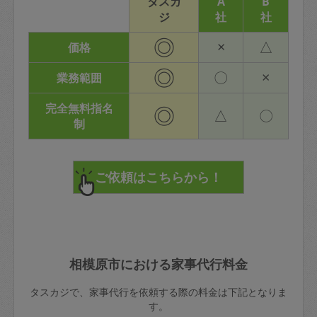
タスカ
A
B
ジ
社
社
◎
×
△
価格
◎
〇
×
業務範囲
完全無料指名
◎
△
〇
制
相模原市における家事代行料金
タスカジで、家事代行を依頼する際の料金は下記となりま
す。