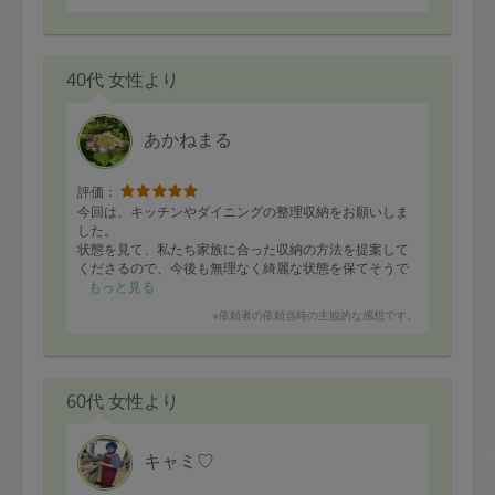
40代 女性より
あかねまる
評価：
今回は、キッチンやダイニングの整理収納をお願いしま
した。
状態を見て、私たち家族に合った収納の方法を提案して
くださるので、今後も無理なく綺麗な状態を保てそうで
す。
もっと見る
整頓されて、気持ちがとてもすっきりしました！
※依頼者の依頼当時の主観的な感想です。
自分では気づかなかったことや
収納のコツを教えていただいたり、
実際に使う私たちの目線になって、一生懸命効率のいい
収納方法を考えてくださり、
60代 女性より
あかねまるさんに整理収納を依頼して、本当によかった
です。
まだまだ整頓したい場所がたくさんあるので、またお願
いします！
キャミ♡