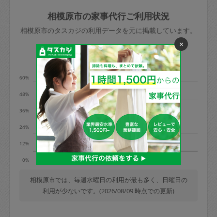
玉、など
きた場合は損害保険の対象外となるので
依頼者不在による当日キャンセル＝依頼
相模原市の家事代行ご利用状況
ご注意ください。
金額の100%＋交通費全額
相模原市のタスカジの利用データを元に掲載しています。
あわせてこちらも参照ください
：
初めて
×
利用します。注意しなくてはいけない点
※例：依頼日時／土曜日午前9時開始の場
利用の多い曜日は？
はありますか？
合、水曜日午前9時以降はキャンセル料が
発生
60%
水曜日9時〜金曜日9時まで＝依頼料金の
48%
50%
36%
金曜日9時～土曜日8時まで＝依頼金額の
100%
24%
土曜日8時〜実施時間＝依頼金額の100%
12%
＋交通費全額
火
水
日
0%
依頼者不在による当日キャンセル＝依頼
金額の100%＋交通費全額
相模原市では、毎週水曜日の利用が最も多く、日曜日の
利用が少ないです。(2026/08/09 時点での更新)
2. 定期契約キャンセル（定期契約のみ）