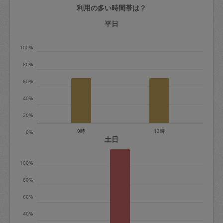
利用の多い時間帯は？
定期契約をキャンセルする場合、毎週定
期は月2回まで隔週定期は月1回までキャ
平日
ンセル料は発生しません。それ以上はキ
100%
ャンセル料が発生します。
80%
定期契約キャンセル料：
60%
・1回につき1,200円※
40%
・詳細ルールは、
こちら
を参照くださ
い。
20%
9時
13時
0%
※キャンセル料金の設定について：
土日
定期依頼1回（3時間）の金額とスポット
100%
1回（3時間）依頼した場合の金額の差額
相当で料金設定されています。
80%
60%
40%