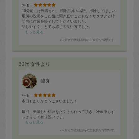
評価：
10分前には到着され、掃除用具の場所、掃除してほしい
場所の説明をした後は聞き直すこともなくサクサクと時
間内に作業を終了してくださいました。
話しやすく、とても感じの良い方でした。
お掃除以外にも色々出来るタスカジさんなので、またお
もっと見る
願いしたいと思います。
※依頼者の依頼当時の主観的な感想です。
30代 女性より
蘭丸
評価：
本日もありがとうございました！
毎回、美味しい料理をたくさん作って頂き、冷蔵庫もす
っきりして有り難いです。
本日早速、さつまいものサラダ、野菜・鶏肉のスープな
もっと見る
ど頂きましたがとてもおいしかったです。
※依頼者の依頼当時の主観的な感想です。
またぜひよろしくおねがいします！