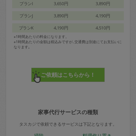
プランI
3,650円
3,890円
プランJ
3,890円
4,190円
プランK
4,190円
4,510円
※1時間あたりの料金になります。
※1時間あたりの金額は税込みですが､交通費は別途にてお支払いに
なります｡
家事代行サービスの種類
タスカジで依頼できるサービスは下記となります。
掃除
料理作り置き