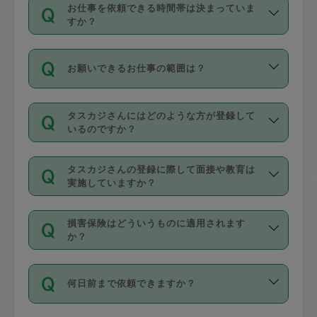
す。
丈夫です。
お仕事を依頼できる時間帯は決まっていま
料金のご請求と合わせてお支払いとなり
定期の最低利用回数は設けていない代わ
デビットカード・プリペイドカード（Vプ
すか？
ます。交通費の金額は「依頼の詳細」に
りに、一定数を超えたキャンセルは有償
リカ、au WALLETなど）
は支払にはご利
時間帯は3種類あります。いずれも１回あ
自動計算で表示されます。
でキャンセルすることが出来ます。
用いただけませんのでご注意ください。
お願いできるお仕事の範囲は？
たり３時間です。
銀行振込や現金払いも対応していませ
（例：毎週定期の場合は３回以上のキャ
ん。
掃除、整理収納、洗濯、買い物、料理、
・ＡＭ ９時～１２時
ンセルが有償（1200円、隔週定期の場合
なお、タスカジさんの交通費も、依頼料
タスカジさんにはどのような方が登録して
作り置きです。タスカジさんによってで
・ＰＭ １３時～１６時
いるのですか？
は２回以上のキャンセルが有償（1200
金のご請求と合わせてお支払いとなりま
きる仕事の範囲が異なりますので、依頼
・夜 １８時～２１時
円））
す。交通費の金額は「依頼の詳細」に自
主婦として長年の家事経験をお持ちの
する前にタスカジさんのプロフィールで
動計算で表示されます。
タスカジさんの登録に際して面接や教育は
方、栄養士・調理師といった資格者で保
確認してください。
開始時間を２時間前後変更することが可
実施していますか？
育園や学校の給食やレストランで料理関
基本的に、高所での作業や危険作業、屋
能です。依頼送信後、個別にタスカジさ
応募の際に、各自事務局との面接と説明
係の専門職に従事されていた方、日本で
外での作業は対象外です。
んにメッセージを送り調整してくださ
損害保険はどういうものに適用されます
を行っています。その後、身分証明書の
すでにハウスキーパーや英語の先生とし
か？
い。ただし、２時間を越えての調整はで
写真提出をしていただいています。外国
てお仕事をしているフィリピン出身の
きません。
依頼者とタスカジさんとの間でタスカジ
人の場合は在留カードで労働許可状況を
方、海外からの留学生、家事が好きな会
万が一、依頼した時間帯と作業時間が１
何日前まで依頼できますか？
を通して成立した作業時間内での作業に
確認しています。タスカジさんトレーニ
社員など様々なバックグラウンドの方が
時間も被らない場合、損害保険の対象外
適用されます。作業範囲は、掃除、洗
ング動画を使ったセルフトレーニングの
登録しています。
となりますので、ご注意ください。