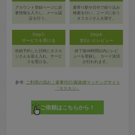
アカウント登録ページに必
最寄り駅や日付で絞り込み
要情報を入力し、メール認
検索を行い、ニーズに合う
証を行う。
タスカジさんを探す。
Step3:
Step4:
サービスを受ける
支払いとレビュー
依頼予約した日時にタスカ
終了後48時間以内にレビ
ジさんを迎え入れ、サービ
ューを登録し、カード決済
スを受ける。
が行われます。
参考:
ご利用の流れ｜家事代行/家政婦マッチングサイト
『タスカジ』