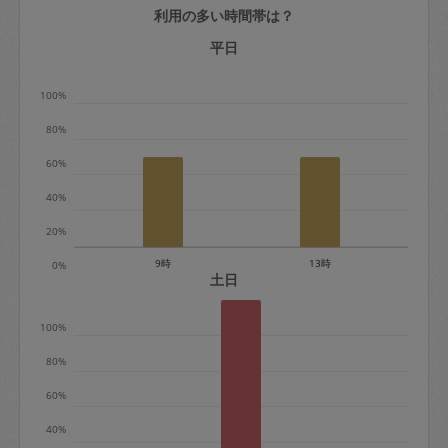
利用の多い時間帯は？
定期契約をキャンセルする場合、毎週定
期は月2回まで隔週定期は月1回までキャ
平日
ンセル料は発生しません。それ以上はキ
100%
ャンセル料が発生します。
80%
定期契約キャンセル料：
60%
・1回につき1,200円※
40%
・詳細ルールは、
こちら
を参照くださ
い。
20%
9時
13時
0%
※キャンセル料金の設定について：
土日
定期依頼1回（3時間）の金額とスポット
100%
1回（3時間）依頼した場合の金額の差額
相当で料金設定されています。
80%
60%
40%