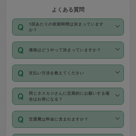
よくある質問
1回あたりの依頼時間は決まっています
か？
依頼1回につき3時間固定です。3時間を
価格はどうやって決まっていますか？
超えて依頼したい場合は、延長機能をご
利用ください。機能をご利用いただくに
11種類の価格帯の中からタスカジさん自
は、タスカジさんに事前に相談し、合意
支払い方法を教えてください
身が価格を選んで設定しています。
の上事前申請することが必要です。な
タスカジさんの価格設定には最初は制限
お、3時間を下回っても、値引き等はござ
お支払方法はクレジットカード（Visa／
があり、レビュー件数、レビューの平均
いません。
同じタスカジさんに定期的にお願いする場
Master／JCB／AMERICAN EXPRESS／
値、などで除々に設定可能な最高額が上
合はお得になる？
Diners Club）のみとなります。
がっていく仕組みになっています。
依頼には「スポット」と「定期（毎週｜
カード情報のご登録は、依頼リクエスト
交通費は料金に含まれますか？
隔週）」があり、「定期」の依頼は「ス
を行う際にご入力ください。プロフィー
ポット」よりお得な料金でご利用できま
ル登録時にはご入力いただかなくても大
交通費は依頼料金とは別途発生し、依頼