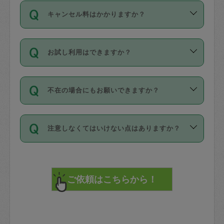
ご依頼は、現在を起点に3日後（72時間
濯、料理、作り置き、整理収納、買い物
のち、タスカジモニター宅にて３時間の
また外国人の方は英語しか話せない方、
キャンセル料はかかりますか？
以降）の日時から受付可能となっていま
です。作業中に物を壊したり、人にけが
現場トライアルを受け、合格したタスカ
日本語も話せる方など様々です。
す。
をさせたりした場合が対象で、補償金額
ジさんが活動されています。
キャンセル料には、以下の2種類がありま
ただし、72時間を切った直前の日程では
は対物1000万円、対人1億円が上限で
バックグラウンドや得意分野はプロフィ
お試し利用はできますか？
す。
タスカジさんへ「募集」をかけることが
す。
※テストセンターの講評は１件目のレビュ
ールに記載していますので、各自の得意
可能です。
ーとして記載されていますので依頼の際
分野を見極めて、目的に合わせてお仕事
「お試し利用」というメニューはありま
万が一損害が発生した場合は、その場の
に参考にしてください。
を依頼してください。
不在の場合にもお願いできますか？
せんが、「一回のみ」依頼を活用するこ
1. 直前キャンセル（定期、スポット契約
写真を撮り、
参考
：
【詳細】タスカジさんの登録に際
とによって、気に入ったタスカジさんを
共通）
タスカジサポートセンターまでご連絡く
して面接や教育は実施していますか？
不在の場合の作業はタスカジさんの同意
見つけることができます。
・タスカジさんのお仕事開始予定時間前
ださい。
注意しなくてはいけない点はありますか？
が必要です。数回の依頼ののち、タスカ
72時間を超える※と、以下のキャンセル
詳細FAQ：
損害賠償保険について教えて
ジさんと依頼者の間で十分な信頼関係が
まず、条件の合う気になるタスカジさ
料が発生します。
ください。
貴重品は紛失の際トラブルの元となるの
できたのち、タスカジさんに依頼してみ
ん、２・３人に「スポット」依頼をして
で、必ず鍵のかかるロッカーや金庫に入
てください。
みてください。
直前キャンセル料：
れて依頼者の責任の元管理するよう心掛
不在時に部屋に入るためにタスカジさん
その後、一番気に入ったタスカジさんに
72時間前〜24時間前＝依頼料金の50%
けてください。
に鍵を預ける必要がありますが、タスカ
「定期（毎週・隔週）」依頼をしてくだ
24時間前～1時間前＝依頼金額の100%
※パスポート、クレジットカード、銀行カ
ジさんが紛失した鍵によって二次的な損
さい。
1時間前〜実施時間＝依頼金額の100%＋
ード、5千円以上のアクセサリー、500円
害（たとえば、第三者の侵入など）が起
交通費全額