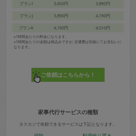
プランI
3,650円
3,890円
プランJ
3,890円
4,190円
プランK
4,190円
4,510円
※1時間あたりの料金になります。
※1時間あたりの金額は税込みですが､交通費は別途にてお支払いに
なります｡
家事代行サービスの種類
タスカジで依頼できるサービスは下記となります。
掃除
料理作り置き