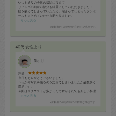
いつも通りの全体の掃除に加えて
リビングの細かい部分も綺麗にしていただきました！
腰を痛めてしまっていたため、溜まってしまったダンボ
ールもまとめていただき助かりました。
もっと見る
また次回もよろしくお願いいたします！
※依頼者の依頼当時の主観的な感想です。
40代 女性より
Rie.U
評価：
今日もありがとうございました。
うっかり写真を撮るのを忘れてしまいましたが品数多く
満足です。
今回はリクエストが多かったですがそれでも新しい料理
もあり食べるのが楽しみです！
もっと見る
次回もよろしくお願いします。
※依頼者の依頼当時の主観的な感想です。