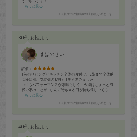
うございます！
もっと見る
またお願いしたいです。
※依頼者の依頼当時の主観的な感想です。
よろしくお願いいたします！
30代 女性より
まほのせい
評価：
1階のリビングとキッチン全体の片付け、2階まで全体的
に掃除機、衣装棚の整理が1箇所進みました。
いつもパフォーマンスが素晴らしく、今週はちょっと風
邪で家のことが…なんて時も来る日が待ち遠しいくら
い、掃除後は気持ち良く過ごせて幸せです😊
もっと見る
※依頼者の依頼当時の主観的な感想です。
40代 女性より