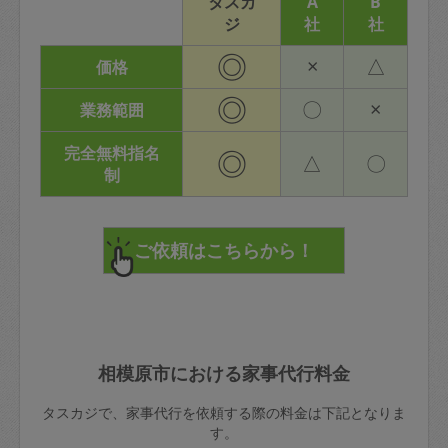
タスカ
A
B
ジ
社
社
◎
×
△
価格
◎
〇
×
業務範囲
完全無料指名
◎
△
〇
制
相模原市における家事代行料金
タスカジで、家事代行を依頼する際の料金は下記となりま
す。