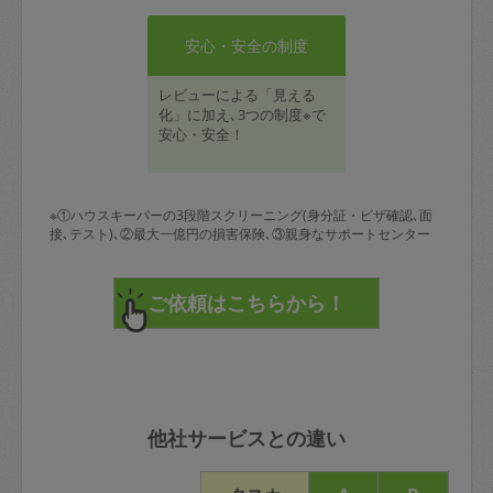
安心・安全の制度
レビューによる「見える
化」に加え､3つの制度※で
安心・安全！
※①ハウスキーパーの3段階スクリーニング(身分証・ビザ確認､面
接､テスト)､②最大一億円の損害保険､③親身なサポートセンター
他社サービスとの違い