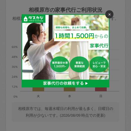
玉、など
きた場合は損害保険の対象外となるので
依頼者不在による当日キャンセル＝依頼
相模原市の家事代行ご利用状況
×
ご注意ください。
金額の100%＋交通費全額
相模原市のタスカジの利用データを元に掲載しています。
あわせてこちらも参照ください
：
初めて
利用します。注意しなくてはいけない点
※例：依頼日時／土曜日午前9時開始の場
利用の多い曜日は？
はありますか？
合、水曜日午前9時以降はキャンセル料が
発生
60%
水曜日9時〜金曜日9時まで＝依頼料金の
48%
50%
36%
金曜日9時～土曜日8時まで＝依頼金額の
100%
24%
土曜日8時〜実施時間＝依頼金額の100%
12%
＋交通費全額
火
水
日
0%
依頼者不在による当日キャンセル＝依頼
金額の100%＋交通費全額
相模原市では、毎週水曜日の利用が最も多く、日曜日の
利用が少ないです。(2026/08/09 時点での更新)
2. 定期契約キャンセル（定期契約のみ）