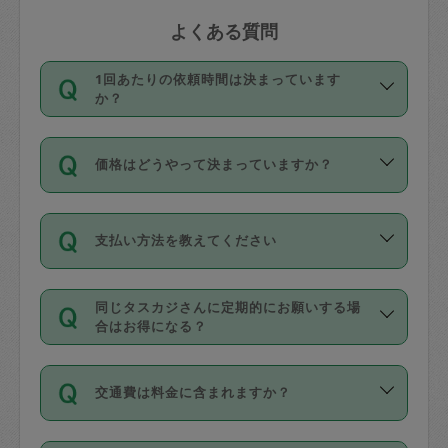
よくある質問
1回あたりの依頼時間は決まっています
か？
依頼1回につき3時間固定です。3時間を
価格はどうやって決まっていますか？
超えて依頼したい場合は、延長機能をご
利用ください。機能をご利用いただくに
11種類の価格帯の中からタスカジさん自
は、タスカジさんに事前に相談し、合意
支払い方法を教えてください
身が価格を選んで設定しています。
の上事前申請することが必要です。な
タスカジさんの価格設定には最初は制限
お、3時間を下回っても、値引き等はござ
お支払方法はクレジットカード（Visa／
があり、レビュー件数、レビューの平均
いません。
同じタスカジさんに定期的にお願いする場
Master／JCB／AMERICAN EXPRESS／
値、などで除々に設定可能な最高額が上
合はお得になる？
Diners Club）のみとなります。
がっていく仕組みになっています。
依頼には「スポット」と「定期（毎週｜
カード情報のご登録は、依頼リクエスト
交通費は料金に含まれますか？
隔週）」があり、「定期」の依頼は「ス
を行う際にご入力ください。プロフィー
ポット」よりお得な料金でご利用できま
ル登録時にはご入力いただかなくても大
交通費は依頼料金とは別途発生し、依頼