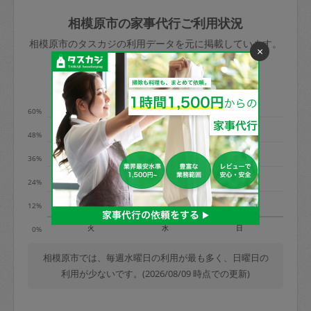
玉、など
きた場合は損害保険の対象外となるので
依頼者不在による当日キャンセル＝依頼
相模原市の家事代行ご利用状況
ご注意ください。
金額の100%＋交通費全額
相模原市のタスカジの利用データを元に掲載しています。
あわせてこちらも参照ください
：
初めて
×
利用します。注意しなくてはいけない点
※例：依頼日時／土曜日午前9時開始の場
利用の多い曜日は？
はありますか？
合、水曜日午前9時以降はキャンセル料が
発生
60%
水曜日9時〜金曜日9時まで＝依頼料金の
48%
50%
36%
金曜日9時～土曜日8時まで＝依頼金額の
100%
24%
土曜日8時〜実施時間＝依頼金額の100%
12%
＋交通費全額
火
水
日
0%
依頼者不在による当日キャンセル＝依頼
金額の100%＋交通費全額
相模原市では、毎週水曜日の利用が最も多く、日曜日の
利用が少ないです。(2026/08/09 時点での更新)
2. 定期契約キャンセル（定期契約のみ）