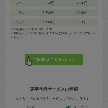
プランI
3,650円
3,890円
プランJ
3,890円
4,190円
プランK
4,190円
4,510円
※1時間あたりの料金になります。
※1時間あたりの金額は税込みですが､交通費は別途にてお支払いに
なります｡
家事代行サービスの種類
タスカジで依頼できるサービスは下記となります。
掃除
料理作り置き