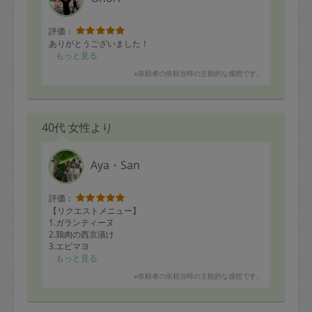
評価：
ありがとうございました！
もっと見る
※依頼者の依頼当時の主観的な感想です。
40代 女性より
Aya・San
評価：
【リクエストメニュー】
1.ガランティーヌ
2.鶏肉の西京漬け
3.エビマヨ
4.鶏肉団子汁の仕込み
もっと見る
5.中華おこわ（3合）
※依頼者の依頼当時の主観的な感想です。
6.春野菜のお浸し
7.ミートソース
8.ホワイトソース