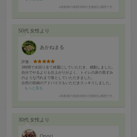
※依頼者の依頼当時の主観的な感想です。
50代 女性より
あかねまる
評価：
3時間で水回り全て綺麗にしていただき、感動しました。
自分でやるよりも仕上がりがよく、トイレの床の黒ずみ
のような汚れまで落としていただきました。
台所の収納のアドバイスもいただきスッキリしました。
またお願いしようと思います。
もっと見る
※依頼者の依頼当時の主観的な感想です。
30代 女性より
Onori