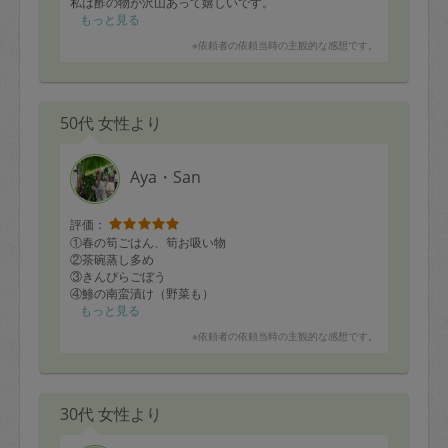
私は酢の物が沢山あって嬉しいです。
南蛮漬けもとても美味しかったです！
もっと見る
他のも、これから頂きます。
※依頼者の依頼当時の主観的な感想です。
6月の予定もありがとうございました。
また宜しくお願いします。
50代 女性より
Aya・San
評価：
①春の筍ごはん、筍お吸い物
②茶碗蒸し多め
③きんぴらごぼう
④鯵の南蛮漬け（野菜も）
⑤ローストビーフ、玉ねぎタレ
もっと見る
⑥ミートソース
※依頼者の依頼当時の主観的な感想です。
⑦ほうれん草胡麻和え
⑧オニオンスープ
⑨水餃子（冷凍）
⑩西京焼き鶏肉仕込み
30代 女性より
きんぴらとほうれん草胡麻和えで、お弁当が野菜たっぷ
りで色鮮やかです！