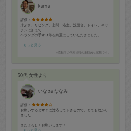
西京焼きも入れて高級和食弁当になりました♡
kama
またよろしくお願いします。
評価：
床ぶき、リビング、玄関、浴室、洗面台、トイレ、キッ
チンに加えて
ベランダの手すり等を綺麗にしていただきました。
今回もありがとうございました！
もっと見る
またよろしくお願いします(_ _)
※依頼者の依頼当時の主観的な感想です。
50代 女性より
いなba ななみ
評価：
お願いするとすぐに対応して下さるので、とても助かり
ました
またよろしくお願いします！
もっと見る