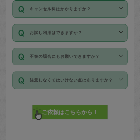
ご依頼は、現在を起点に3日後（72時間
濯、料理、作り置き、整理収納、買い物
のち、タスカジモニター宅にて３時間の
また外国人の方は英語しか話せない方、
キャンセル料はかかりますか？
以降）の日時から受付可能となっていま
です。作業中に物を壊したり、人にけが
現場トライアルを受け、合格したタスカ
日本語も話せる方など様々です。
す。
をさせたりした場合が対象で、補償金額
ジさんが活動されています。
キャンセル料には、以下の2種類がありま
ただし、72時間を切った直前の日程では
は対物1000万円、対人1億円が上限で
バックグラウンドや得意分野はプロフィ
お試し利用はできますか？
す。
タスカジさんへ「募集」をかけることが
す。
※テストセンターの講評は１件目のレビュ
ールに記載していますので、各自の得意
可能です。
ーとして記載されていますので依頼の際
分野を見極めて、目的に合わせてお仕事
「お試し利用」というメニューはありま
万が一損害が発生した場合は、その場の
に参考にしてください。
を依頼してください。
不在の場合にもお願いできますか？
せんが、「一回のみ」依頼を活用するこ
1. 直前キャンセル（定期、スポット契約
写真を撮り、
参考
：
【詳細】タスカジさんの登録に際
とによって、気に入ったタスカジさんを
共通）
タスカジサポートセンターまでご連絡く
して面接や教育は実施していますか？
不在の場合の作業はタスカジさんの同意
見つけることができます。
・タスカジさんのお仕事開始予定時間前
ださい。
注意しなくてはいけない点はありますか？
が必要です。数回の依頼ののち、タスカ
72時間を超える※と、以下のキャンセル
詳細FAQ：
損害賠償保険について教えて
ジさんと依頼者の間で十分な信頼関係が
まず、条件の合う気になるタスカジさ
料が発生します。
ください。
貴重品は紛失の際トラブルの元となるの
できたのち、タスカジさんに依頼してみ
ん、２・３人に「スポット」依頼をして
で、必ず鍵のかかるロッカーや金庫に入
てください。
みてください。
直前キャンセル料：
れて依頼者の責任の元管理するよう心掛
不在時に部屋に入るためにタスカジさん
その後、一番気に入ったタスカジさんに
72時間前〜24時間前＝依頼料金の50%
けてください。
に鍵を預ける必要がありますが、タスカ
「定期（毎週・隔週）」依頼をしてくだ
24時間前～1時間前＝依頼金額の100%
※パスポート、クレジットカード、銀行カ
ジさんが紛失した鍵によって二次的な損
さい。
1時間前〜実施時間＝依頼金額の100%＋
ード、5千円以上のアクセサリー、500円
害（たとえば、第三者の侵入など）が起
交通費全額