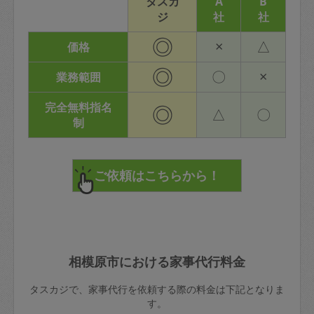
タスカ
A
B
ジ
社
社
◎
×
△
価格
◎
〇
×
業務範囲
完全無料指名
◎
△
〇
制
相模原市における家事代行料金
タスカジで、家事代行を依頼する際の料金は下記となりま
す。