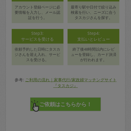
アカウント登録ページに必
最寄り駅や日付で絞り込み
要情報を入力し、メール認
検索を行い、ニーズに合う
証を行う。
タスカジさんを探す。
Step3:
Step4:
サービスを受ける
支払いとレビュー
依頼予約した日時にタスカ
終了後48時間以内にレビ
ジさんを迎え入れ、サービ
ューを登録し、カード決済
スを受ける。
が行われます。
参考:
ご利用の流れ｜家事代行/家政婦マッチングサイト
『タスカジ』