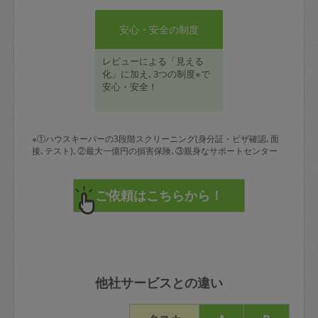
安心・安全の制度
レビューによる「見える
化」に加え､3つの制度※で
安心・安全！
※①ハウスキーパーの3段階スクリーニング(身分証・ビザ確認､面
接､テスト)､②最大一億円の損害保険､③親身なサポートセンター
他社サービスとの違い