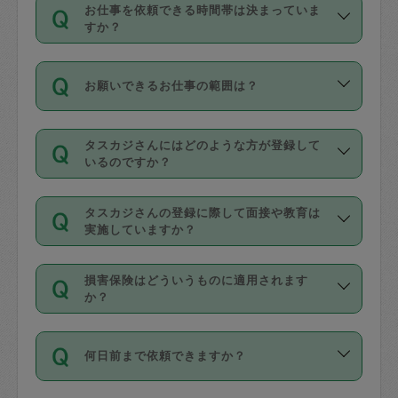
す。
丈夫です。
お仕事を依頼できる時間帯は決まっていま
料金のご請求と合わせてお支払いとなり
定期の最低利用回数は設けていない代わ
デビットカード・プリペイドカード（Vプ
すか？
ます。交通費の金額は「依頼の詳細」に
りに、一定数を超えたキャンセルは有償
リカ、au WALLETなど）
は支払にはご利
時間帯は3種類あります。いずれも１回あ
自動計算で表示されます。
でキャンセルすることが出来ます。
用いただけませんのでご注意ください。
お願いできるお仕事の範囲は？
たり３時間です。
銀行振込や現金払いも対応していませ
（例：毎週定期の場合は３回以上のキャ
ん。
掃除、整理収納、洗濯、買い物、料理、
・ＡＭ ９時～１２時
ンセルが有償（1200円、隔週定期の場合
なお、タスカジさんの交通費も、依頼料
タスカジさんにはどのような方が登録して
作り置きです。タスカジさんによってで
・ＰＭ １３時～１６時
いるのですか？
は２回以上のキャンセルが有償（1200
金のご請求と合わせてお支払いとなりま
きる仕事の範囲が異なりますので、依頼
・夜 １８時～２１時
円））
す。交通費の金額は「依頼の詳細」に自
主婦として長年の家事経験をお持ちの
する前にタスカジさんのプロフィールで
動計算で表示されます。
タスカジさんの登録に際して面接や教育は
方、栄養士・調理師といった資格者で保
確認してください。
開始時間を２時間前後変更することが可
実施していますか？
育園や学校の給食やレストランで料理関
基本的に、高所での作業や危険作業、屋
能です。依頼送信後、個別にタスカジさ
応募の際に、各自事務局との面接と説明
係の専門職に従事されていた方、日本で
外での作業は対象外です。
んにメッセージを送り調整してくださ
損害保険はどういうものに適用されます
を行っています。その後、身分証明書の
すでにハウスキーパーや英語の先生とし
か？
い。ただし、２時間を越えての調整はで
写真提出をしていただいています。外国
てお仕事をしているフィリピン出身の
きません。
依頼者とタスカジさんとの間でタスカジ
人の場合は在留カードで労働許可状況を
方、海外からの留学生、家事が好きな会
万が一、依頼した時間帯と作業時間が１
何日前まで依頼できますか？
を通して成立した作業時間内での作業に
確認しています。タスカジさんトレーニ
社員など様々なバックグラウンドの方が
時間も被らない場合、損害保険の対象外
適用されます。作業範囲は、掃除、洗
ング動画を使ったセルフトレーニングの
登録しています。
となりますので、ご注意ください。