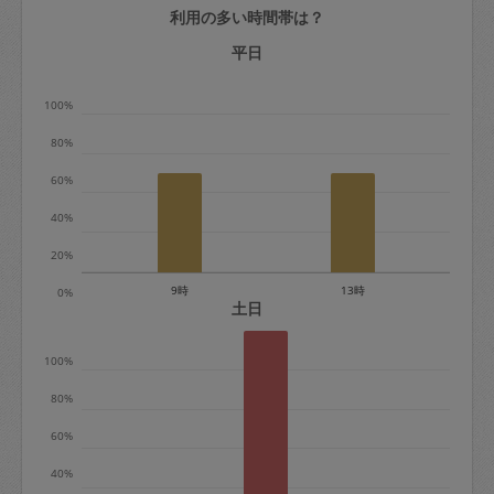
利用の多い時間帯は？
定期契約をキャンセルする場合、毎週定
期は月2回まで隔週定期は月1回までキャ
平日
ンセル料は発生しません。それ以上はキ
100%
ャンセル料が発生します。
80%
定期契約キャンセル料：
60%
・1回につき1,200円※
40%
・詳細ルールは、
こちら
を参照くださ
い。
20%
9時
13時
0%
※キャンセル料金の設定について：
土日
定期依頼1回（3時間）の金額とスポット
100%
1回（3時間）依頼した場合の金額の差額
相当で料金設定されています。
80%
60%
40%