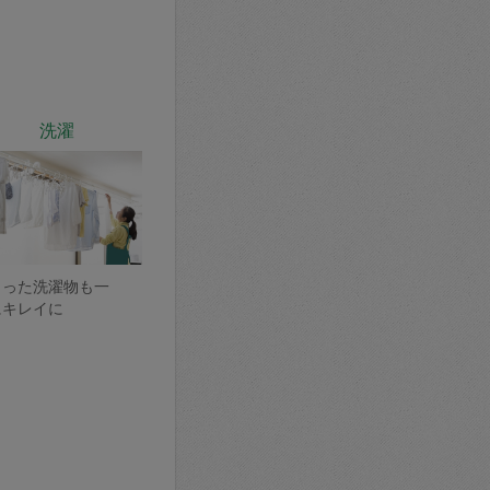
洗濯
まった洗濯物も一
にキレイに