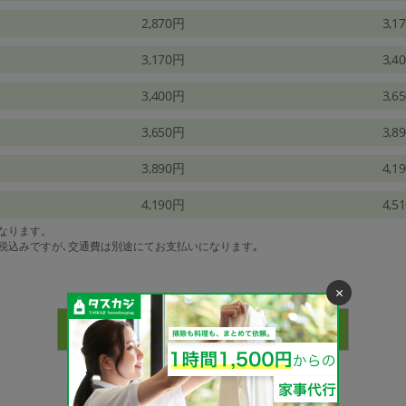
2,870円
3,1
3,170円
3,4
3,400円
3,6
3,650円
3,8
3,890円
4,1
4,190円
4,5
になります。
は税込みですが､交通費は別途にてお支払いになります｡
×