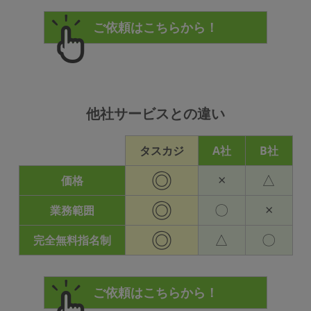
他社サービスとの違い
タスカジ
A社
B社
◎
×
△
価格
◎
〇
×
業務範囲
◎
△
〇
完全無料指名制