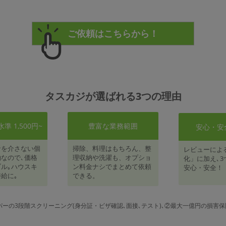
タスカジが選ばれる3つの理由
 1,500円~
豊富な業務範囲
安心・安
者を介さない個
掃除、料理はもちろん、整
レビューによ
なので､価格
理収納や洗濯も、オプショ
化」に加え､3
ル｡ハウスキ
ン料金ナシでまとめて依頼
安心・安全！
給に｡
できる。
パーの3段階スクリーニング(身分証・ビザ確認､面接､テスト)､②最大一億円の損害保