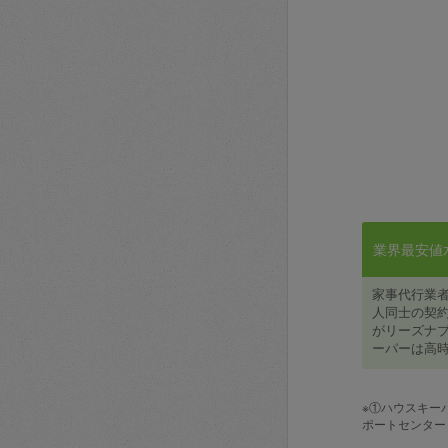
業界最安値水準
家事代行業
人同士の契約
がリーズナブ
ーパーは高時
※①ハウスキー
ポートセンター