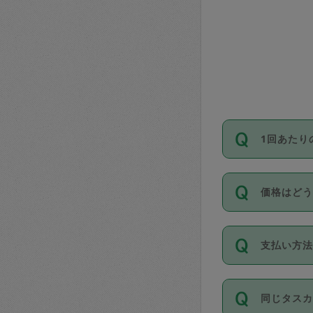
1回あたり
依頼1回に
価格はど
い。機能
が必要です
11種類の
支払い方
タスカジ
除々に設
お支払方法は
同じタス
Club）