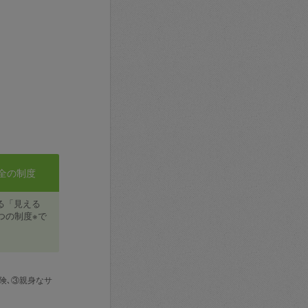
全の制度
る「見える
つの制度※で
険､③親身なサ