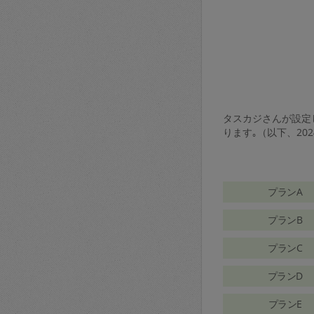
タスカジさんが設定し
ります｡（以下、20
プランA
プランB
プランC
プランD
プランE