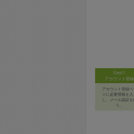
Step1:
アカウント登
アカウント登録ペ
ジに必要情報を入
し、メール認証を
う。