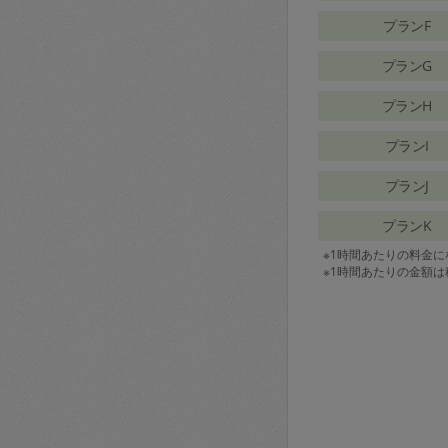
プランF
プランG
プランH
プランI
プランJ
プランK
※1時間あたりの料金
※1時間あたりの金額