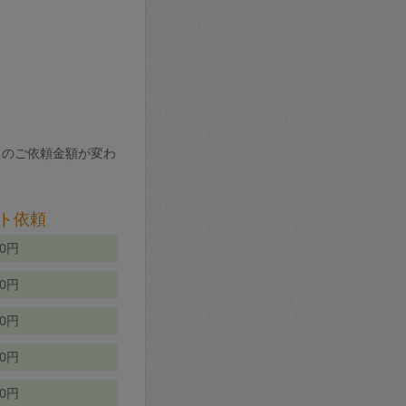
りのご依頼金額が変わ
ト依頼
00円
00円
50円
80円
70円