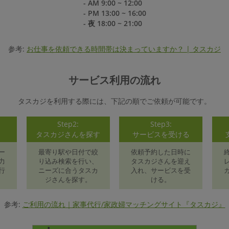
- AM 9:00 ~ 12:00
- PM 13:00 ~ 16:00
- 夜 18:00 ~ 21:00
参考:
お仕事を依頼できる時間帯は決まっていますか？ | タスカジ
サービス利用の流れ
タスカジを利用する際には、下記の順でご依頼が可能です。
Step2:
Step3:
録
タスカジさんを探す
サービスを受ける
ー
最寄り駅や日付で絞
依頼予約した日時に
力
り込み検索を行い、
タスカジさんを迎え
行
ニーズに合うタスカ
入れ、サービスを受
ジさんを探す。
ける。
参考:
ご利用の流れ｜家事代行/家政婦マッチングサイト『タスカジ』