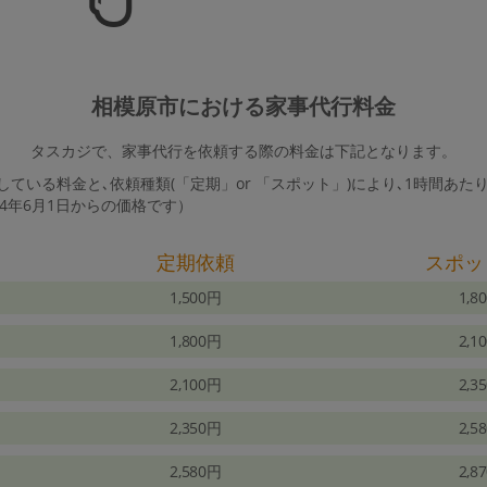
相模原市における家事代行料金
タスカジで、家事代行を依頼する際の料金は下記となります。
ている料金と､依頼種類(「定期」or 「スポット」)により､1時間あた
24年6月1日からの価格です）
定期依頼
スポッ
1,500円
1,8
1,800円
2,1
2,100円
2,3
2,350円
2,5
2,580円
2,8