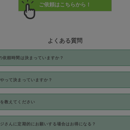
よくある質問
の依頼時間は決まっていますか？
つき3時間固定です。3時間を超えて依頼したい場合は、延長機能
うやって決まっていますか？
をご利用いただくには、タスカジさんに事前に相談し、合意の上事
。なお、3時間を下回っても、値引き等はございません。
価格帯の中からタスカジさん自身が価格を選んで設定しています。
法を教えてください
さんの価格設定には最初は制限があり、レビュー件数、レビューの
定可能な最高額が上がっていく仕組みになっています。
クレジットカード（Visa／Master／JCB／AMERICAN EXPRESS
カジさんに定期的にお願いする場合はお得になる？
のみとなります。