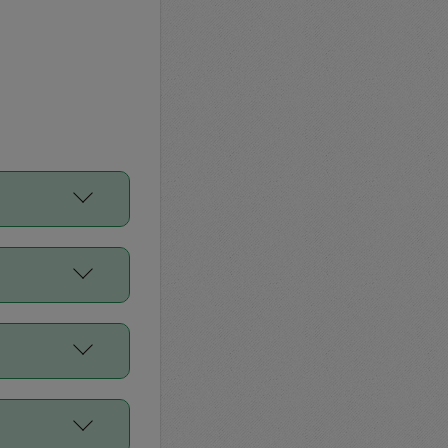
をご利用くださ
前申請すること
平均値、などで
／Diners