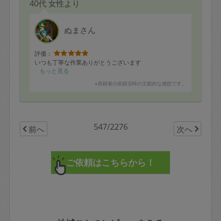
40代 女性より
ハッシュドポテトも、こんがりきれいに焼けていて、外
側がカリカリしており、子供たちが爆食いしていまし
た。
また是非お願いしたいと思います。
ぬまさん
ありがとうございました。
評価：
いつも丁寧な作業ありがとうございます
もっと見る
※依頼者の依頼当時の主観的な感想です。
547/2276
前へ
次へ