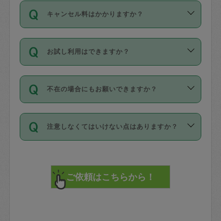
ご依頼は、現在を起点に3日後（72時間
濯、料理、作り置き、整理収納、買い物
のち、タスカジモニター宅にて３時間の
また外国人の方は英語しか話せない方、
キャンセル料はかかりますか？
以降）の日時から受付可能となっていま
です。作業中に物を壊したり、人にけが
現場トライアルを受け、合格したタスカ
日本語も話せる方など様々です。
す。
をさせたりした場合が対象で、補償金額
ジさんが活動されています。
キャンセル料には、以下の2種類がありま
ただし、72時間を切った直前の日程では
は対物1000万円、対人1億円が上限で
バックグラウンドや得意分野はプロフィ
お試し利用はできますか？
す。
タスカジさんへ「募集」をかけることが
す。
※テストセンターの講評は１件目のレビュ
ールに記載していますので、各自の得意
可能です。
ーとして記載されていますので依頼の際
分野を見極めて、目的に合わせてお仕事
「お試し利用」というメニューはありま
万が一損害が発生した場合は、その場の
に参考にしてください。
を依頼してください。
不在の場合にもお願いできますか？
せんが、「一回のみ」依頼を活用するこ
1. 直前キャンセル（定期、スポット契約
写真を撮り、
参考
：
【詳細】タスカジさんの登録に際
とによって、気に入ったタスカジさんを
共通）
タスカジサポートセンターまでご連絡く
して面接や教育は実施していますか？
不在の場合の作業はタスカジさんの同意
見つけることができます。
・タスカジさんのお仕事開始予定時間前
ださい。
注意しなくてはいけない点はありますか？
が必要です。数回の依頼ののち、タスカ
72時間を超える※と、以下のキャンセル
詳細FAQ：
損害賠償保険について教えて
ジさんと依頼者の間で十分な信頼関係が
まず、条件の合う気になるタスカジさ
料が発生します。
ください。
貴重品は紛失の際トラブルの元となるの
できたのち、タスカジさんに依頼してみ
ん、２・３人に「スポット」依頼をして
で、必ず鍵のかかるロッカーや金庫に入
てください。
みてください。
直前キャンセル料：
れて依頼者の責任の元管理するよう心掛
不在時に部屋に入るためにタスカジさん
その後、一番気に入ったタスカジさんに
72時間前〜24時間前＝依頼料金の50%
けてください。
に鍵を預ける必要がありますが、タスカ
「定期（毎週・隔週）」依頼をしてくだ
24時間前～1時間前＝依頼金額の100%
※パスポート、クレジットカード、銀行カ
ジさんが紛失した鍵によって二次的な損
さい。
1時間前〜実施時間＝依頼金額の100%＋
ード、5千円以上のアクセサリー、500円
害（たとえば、第三者の侵入など）が起
交通費全額