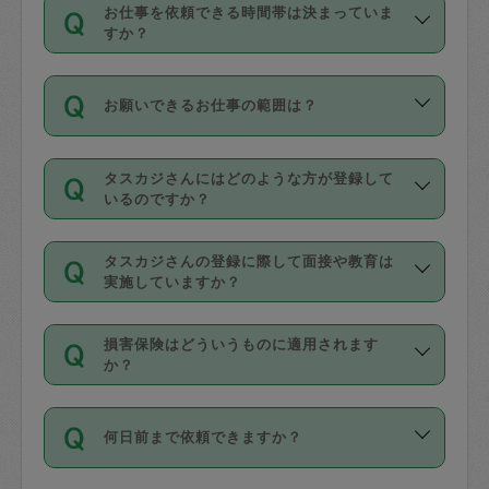
す。
丈夫です。
お仕事を依頼できる時間帯は決まっていま
料金のご請求と合わせてお支払いとなり
定期の最低利用回数は設けていない代わ
デビットカード・プリペイドカード（Vプ
すか？
ます。交通費の金額は「依頼の詳細」に
りに、一定数を超えたキャンセルは有償
リカ、au WALLETなど）
は支払にはご利
時間帯は3種類あります。いずれも１回あ
自動計算で表示されます。
でキャンセルすることが出来ます。
用いただけませんのでご注意ください。
お願いできるお仕事の範囲は？
たり３時間です。
銀行振込や現金払いも対応していませ
（例：毎週定期の場合は３回以上のキャ
ん。
掃除、整理収納、洗濯、買い物、料理、
・ＡＭ ９時～１２時
ンセルが有償（1200円、隔週定期の場合
なお、タスカジさんの交通費も、依頼料
タスカジさんにはどのような方が登録して
作り置きです。タスカジさんによってで
・ＰＭ １３時～１６時
いるのですか？
は２回以上のキャンセルが有償（1200
金のご請求と合わせてお支払いとなりま
きる仕事の範囲が異なりますので、依頼
・夜 １８時～２１時
円））
す。交通費の金額は「依頼の詳細」に自
主婦として長年の家事経験をお持ちの
する前にタスカジさんのプロフィールで
動計算で表示されます。
タスカジさんの登録に際して面接や教育は
方、栄養士・調理師といった資格者で保
確認してください。
開始時間を２時間前後変更することが可
実施していますか？
育園や学校の給食やレストランで料理関
基本的に、高所での作業や危険作業、屋
能です。依頼送信後、個別にタスカジさ
応募の際に、各自事務局との面接と説明
係の専門職に従事されていた方、日本で
外での作業は対象外です。
んにメッセージを送り調整してくださ
損害保険はどういうものに適用されます
を行っています。その後、身分証明書の
すでにハウスキーパーや英語の先生とし
か？
い。ただし、２時間を越えての調整はで
写真提出をしていただいています。外国
てお仕事をしているフィリピン出身の
きません。
依頼者とタスカジさんとの間でタスカジ
人の場合は在留カードで労働許可状況を
方、海外からの留学生、家事が好きな会
万が一、依頼した時間帯と作業時間が１
何日前まで依頼できますか？
を通して成立した作業時間内での作業に
確認しています。タスカジさんトレーニ
社員など様々なバックグラウンドの方が
時間も被らない場合、損害保険の対象外
適用されます。作業範囲は、掃除、洗
ング動画を使ったセルフトレーニングの
登録しています。
となりますので、ご注意ください。