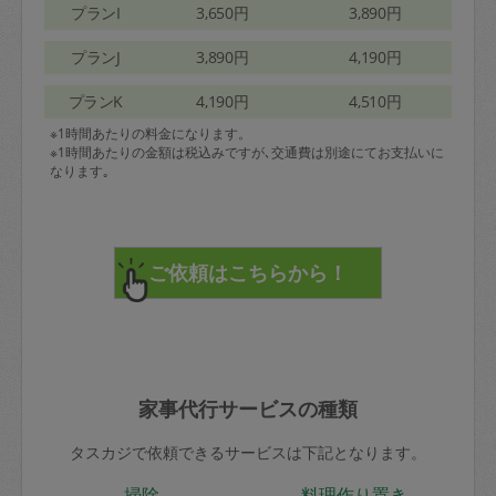
プランI
3,650円
3,890円
プランJ
3,890円
4,190円
プランK
4,190円
4,510円
※1時間あたりの料金になります。
※1時間あたりの金額は税込みですが､交通費は別途にてお支払いに
なります｡
家事代行サービスの種類
タスカジで依頼できるサービスは下記となります。
掃除
料理作り置き