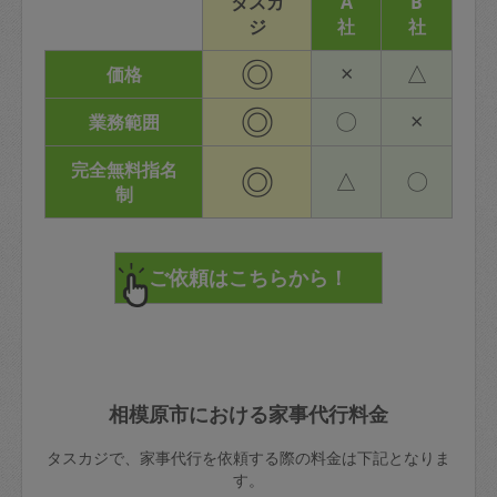
タスカ
A
B
ジ
社
社
◎
×
△
価格
◎
〇
×
業務範囲
完全無料指名
◎
△
〇
制
相模原市における家事代行料金
タスカジで、家事代行を依頼する際の料金は下記となりま
す。