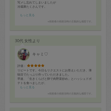
写メし忘れてしまいましたが
冷蔵庫たくさんです。
また再来週ありがとうございました。
もっと見る
※依頼者の依頼当時の主観的な感想です。
30代 女性より
キャミ♡
評価：
リピートです。今日もリクエストにお答えいただき、薄
味目でたっぷり作っていただきました。
早速、「生きくらげと卵で肉野菜炒め」とハッシュドポ
テトを食べましたが、
来客２名と２人の子供たちにも大好評でした。
もっと見る
炒め物は、オイスターソースと塩、みりんのみを使用し
※依頼者の依頼当時の主観的な感想です。
ているそうで、
シンプルな調味料でここまでおいしく作ってくださるの
は、私たちには到底真似できるものではないなと思いま
した・・（笑）