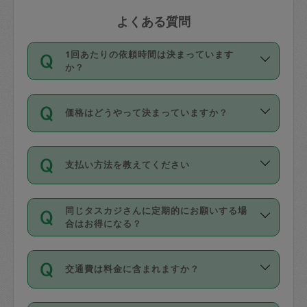
よくある質問
1回あたりの依頼時間は決まっています
か？
依頼1回につき3時間固定です。3時間を
価格はどうやって決まっていますか？
超えて依頼したい場合は、延長機能をご
利用ください。機能をご利用いただくに
11種類の価格帯の中からタスカジさん自
は、タスカジさんに事前に相談し、合意
支払い方法を教えてください
身が価格を選んで設定しています。
の上事前申請することが必要です。な
タスカジさんの価格設定には最初は制限
お、3時間を下回っても、値引き等はござ
お支払方法はクレジットカード（Visa／
があり、レビュー件数、レビューの平均
いません。
同じタスカジさんに定期的にお願いする場
Master／JCB／AMERICAN EXPRESS／
値、などで除々に設定可能な最高額が上
合はお得になる？
Diners Club）のみとなります。
がっていく仕組みになっています。
依頼には「スポット」と「定期（毎週｜
カード情報のご登録は、依頼リクエスト
交通費は料金に含まれますか？
隔週）」があり、「定期」の依頼は「ス
を行う際にご入力ください。プロフィー
ポット」よりお得な料金でご利用できま
ル登録時にはご入力いただかなくても大
交通費は依頼料金とは別途発生し、依頼