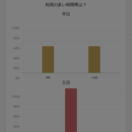
利用の多い時間帯は？
定期契約をキャンセルする場合、毎週定
期は月2回まで隔週定期は月1回までキャ
平日
ンセル料は発生しません。それ以上はキ
100%
ャンセル料が発生します。
80%
定期契約キャンセル料：
60%
・1回につき1,200円※
40%
・詳細ルールは、
こちら
を参照くださ
い。
20%
9時
13時
0%
※キャンセル料金の設定について：
土日
定期依頼1回（3時間）の金額とスポット
100%
1回（3時間）依頼した場合の金額の差額
相当で料金設定されています。
80%
60%
40%