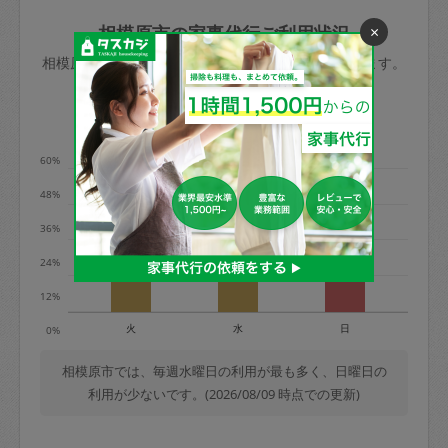
玉、など
きた場合は損害保険の対象外となるので
依頼者不在による当日キャンセル＝依頼
×
相模原市の家事代行ご利用状況
ご注意ください。
金額の100%＋交通費全額
相模原市のタスカジの利用データを元に掲載しています。
あわせてこちらも参照ください
：
初めて
利用します。注意しなくてはいけない点
※例：依頼日時／土曜日午前9時開始の場
利用の多い曜日は？
はありますか？
合、水曜日午前9時以降はキャンセル料が
発生
60%
水曜日9時〜金曜日9時まで＝依頼料金の
48%
50%
36%
金曜日9時～土曜日8時まで＝依頼金額の
100%
24%
土曜日8時〜実施時間＝依頼金額の100%
12%
＋交通費全額
火
水
日
0%
依頼者不在による当日キャンセル＝依頼
金額の100%＋交通費全額
相模原市では、毎週水曜日の利用が最も多く、日曜日の
利用が少ないです。(2026/08/09 時点での更新)
2. 定期契約キャンセル（定期契約のみ）