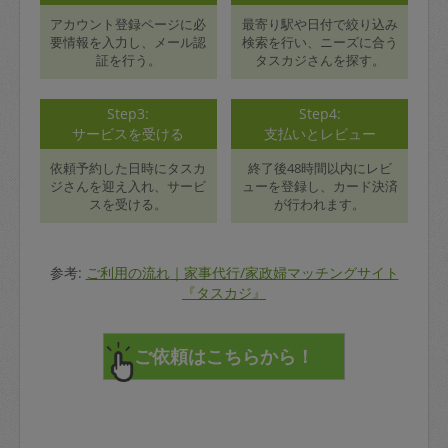
アカウント登録ページに必
最寄り駅や日付で絞り込み
要情報を入力し、メール認
検索を行い、ニーズに合う
証を行う。
タスカジさんを探す。
Step3:
Step4:
サービスを受ける
支払いとレビュー
依頼予約した日時にタスカ
終了後48時間以内にレビ
ジさんを迎え入れ、サービ
ューを登録し、カード決済
スを受ける。
が行われます。
参考:
ご利用の流れ｜家事代行/家政婦マッチングサイト
『タスカジ』