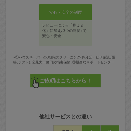
安心・安全の制度
レビューによる「見える
化」に加え､3つの制度※で
安心・安全！
※①ハウスキーパーの3段階スクリーニング(身分証・ビザ確認､面
接､テスト)､②最大一億円の損害保険､③親身なサポートセンター
他社サービスとの違い