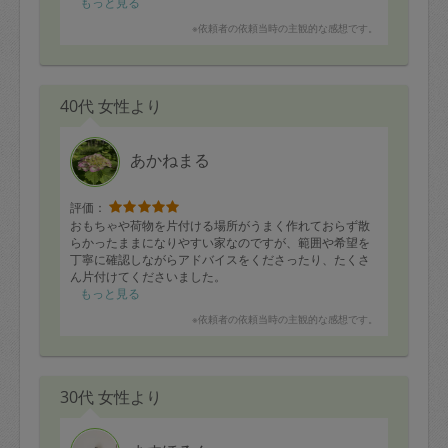
もっと見る
※依頼者の依頼当時の主観的な感想です。
40代 女性より
あかねまる
評価：
おもちゃや荷物を片付ける場所がうまく作れておらず散
らかったままになりやすい家なのですが、範囲や希望を
丁寧に確認しながらアドバイスをくださったり、たくさ
ん片付けてくださいました。
もっと見る
どこから手をつけたらいいかわからない…という状態だ
※依頼者の依頼当時の主観的な感想です。
ったのですが、片付け方の考え方や、無理やり捨てるの
ではなくまずわけてみることなど、実際にいてくださる
から進む部分が多くありました。
模様替えもできた部分あり、子供たちも喜んでいまし
30代 女性より
た。またお力をかりてさらに進めたいとおもいます。あ
りがとうございました！