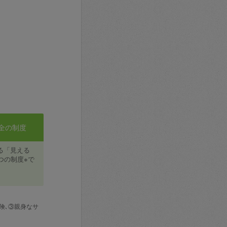
全の制度
る「見える
つの制度※で
険､③親身なサ