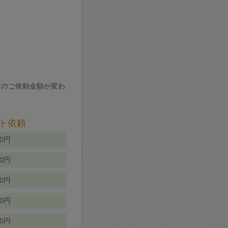
りのご依頼金額が変わ
ト依頼
00円
00円
50円
80円
70円