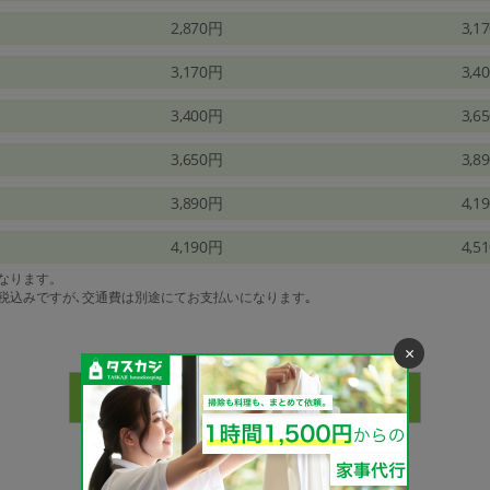
2,870円
3,1
3,170円
3,4
3,400円
3,6
3,650円
3,8
3,890円
4,1
4,190円
4,5
になります。
は税込みですが､交通費は別途にてお支払いになります｡
×