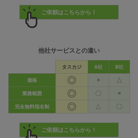
他社サービスとの違い
タスカジ
A社
B社
◎
×
△
価格
◎
〇
×
業務範囲
◎
△
〇
完全無料指名制