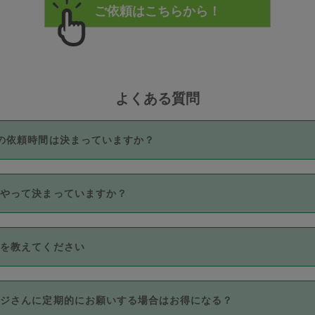
よくある質問
の依頼時間は決まっていますか？
つき3時間固定です。3時間を超えて依頼したい場合は、延長機能
うやって決まっていますか？
をご利用いただくには、タスカジさんに事前に相談し、合意の上事
。なお、3時間を下回っても、値引き等はございません。
価格帯の中からタスカジさん自身が価格を選んで設定しています。
法を教えてください
さんの価格設定には最初は制限があり、レビュー件数、レビューの
定可能な最高額が上がっていく仕組みになっています。
クレジットカード（Visa／Master／JCB／AMERICAN EXPRESS
カジさんに定期的にお願いする場合はお得になる？
のみとなります。