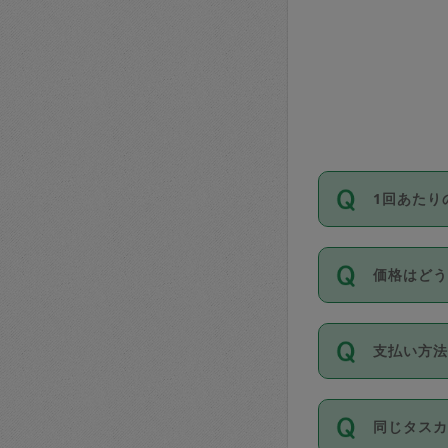
1回あたり
依頼1回に
価格はど
い。機能
が必要です
11種類の
支払い方
タスカジ
除々に設
お支払方法は
同じタス
Club）