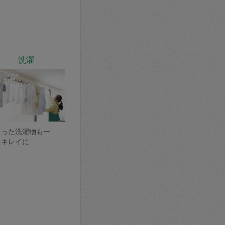
洗濯
まった洗濯物も一
にキレイに