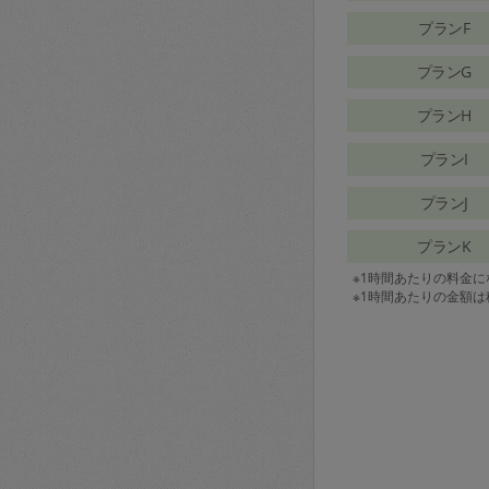
プランF
プランG
プランH
プランI
プランJ
プランK
※1時間あたりの料金
※1時間あたりの金額