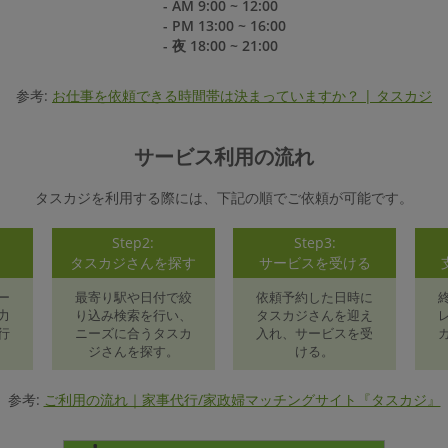
- AM 9:00 ~ 12:00
- PM 13:00 ~ 16:00
- 夜 18:00 ~ 21:00
参考:
お仕事を依頼できる時間帯は決まっていますか？ | タスカジ
サービス利用の流れ
タスカジを利用する際には、下記の順でご依頼が可能です。
Step2:
Step3:
録
タスカジさんを探す
サービスを受ける
ー
最寄り駅や日付で絞
依頼予約した日時に
力
り込み検索を行い、
タスカジさんを迎え
行
ニーズに合うタスカ
入れ、サービスを受
ジさんを探す。
ける。
参考:
ご利用の流れ｜家事代行/家政婦マッチングサイト『タスカジ』