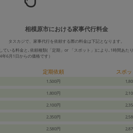
相模原市における家事代行料金
タスカジで、家事代行を依頼する際の料金は下記となります。
ている料金と､依頼種類(「定期」or 「スポット」)により､1時間あた
24年6月1日からの価格です）
定期依頼
スポッ
1,500円
1,8
1,800円
2,1
2,100円
2,3
2,350円
2,5
2,580円
2,8