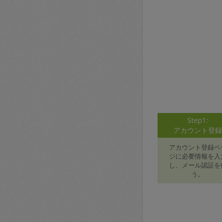
Step1:
アカウント登
アカウント登録ペ
ジに必要情報を入
し、メール認証を
う。