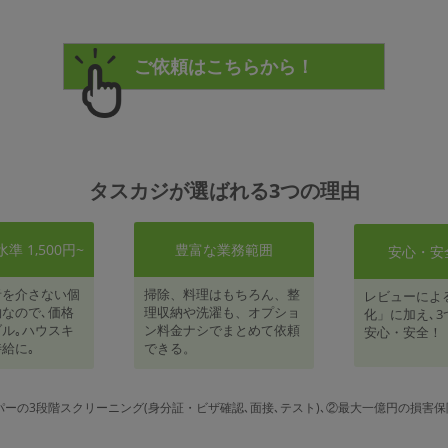
タスカジが選ばれる3つの理由
 1,500円~
豊富な業務範囲
安心・安
者を介さない個
掃除、料理はもちろん、整
レビューによ
なので､価格
理収納や洗濯も、オプショ
化」に加え､3
ル｡ハウスキ
ン料金ナシでまとめて依頼
安心・安全！
給に｡
できる。
パーの3段階スクリーニング(身分証・ビザ確認､面接､テスト)､②最大一億円の損害保