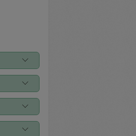
をご利用くださ
前申請すること
平均値、などで
／Diners