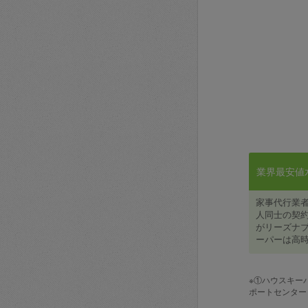
業界最安値水準
家事代行業
人同士の契約
がリーズナブ
ーパーは高時
※①ハウスキー
ポートセンター