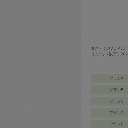
タスカジさんが設定し
ります｡（以下、20
プランA
プランB
プランC
プランD
プランE