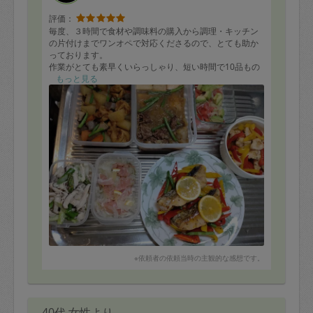
評価：
毎度、３時間で食材や調味料の購入から調理・キッチン
の片付けまでワンオペで対応くださるので、とても助か
っております。
作業がとても素早くいらっしゃり、短い時間で10品もの
作り置きをご用意いただきありがとうございます。
もっと見る
メニューも野菜を中心としたヘルシーなものばかりで、
とてもありがたいです。
かれこれ２年以上お世話になっておりますが、もはや我
が家はヒロミさんのお料理なしの生活は考えられませ
ん。
※依頼者の依頼当時の主観的な感想です。
40代 女性より