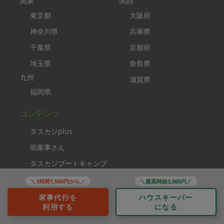
関東
関西
東京都
大阪府
神奈川県
兵庫県
千葉県
京都府
埼玉県
奈良県
九州
滋賀県
福岡県
コンテンツ
タスカジplus
助家事さん
タスカジブートキャンプ
家事クリエイター
＼1時間1,500円から／
＼最高時給3,000円／
ソーシャルメディア
家事代行を
ハウスキーパー
利用する
になる