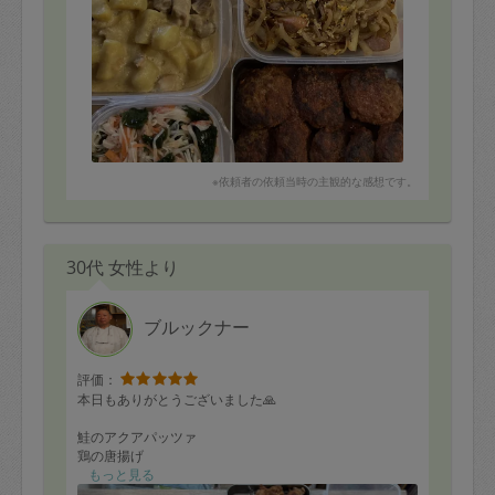
※依頼者の依頼当時の主観的な感想です。
30代 女性より
ブルックナー
評価：
本日もありがとうございました🙏
鮭のアクアパッツァ
鶏の唐揚げ
大根サラダ
もっと見る
アップルジンジャーポーク