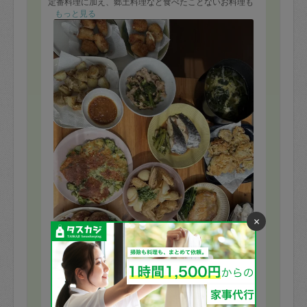
定番料理に加え、郷土料理など食べたことないお料理も
お作りいただけるので、我が家のレパートリーも増えて
もっと見る
嬉しいです☺️
キッチンも綺麗にしていただいて助かりました🥲
また次回もお待ちしております♡
×
※依頼者の依頼当時の主観的な感想です。