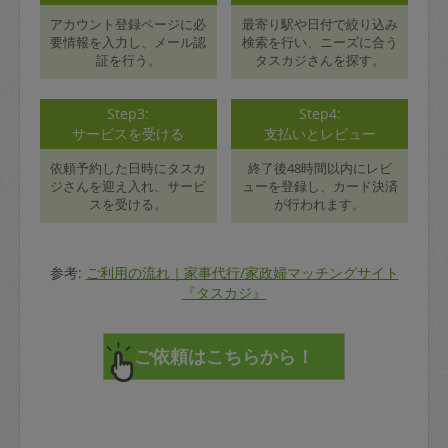
アカウント登録ページに必
最寄り駅や日付で絞り込み
要情報を入力し、メール認
検索を行い、ニーズに合う
証を行う。
タスカジさんを探す。
Step3:
Step4:
サービスを受ける
支払いとレビュー
依頼予約した日時にタスカ
終了後48時間以内にレビ
ジさんを迎え入れ、サービ
ューを登録し、カード決済
スを受ける。
が行われます。
参考:
ご利用の流れ｜家事代行/家政婦マッチングサイト
『タスカジ』