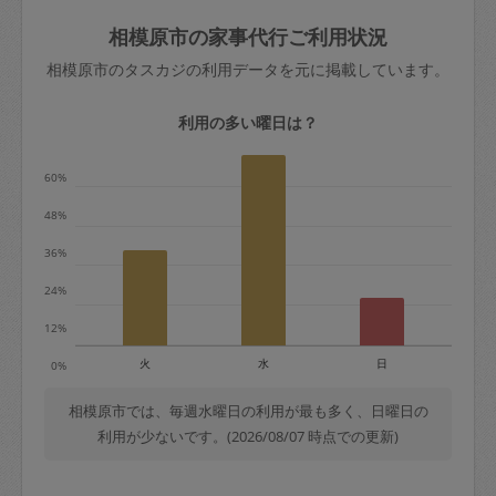
玉、など
きた場合は損害保険の対象外となるので
依頼者不在による当日キャンセル＝依頼
相模原市の家事代行ご利用状況
ご注意ください。
金額の100%＋交通費全額
相模原市のタスカジの利用データを元に掲載しています。
あわせてこちらも参照ください
：
初めて
利用します。注意しなくてはいけない点
※例：依頼日時／土曜日午前9時開始の場
利用の多い曜日は？
はありますか？
合、水曜日午前9時以降はキャンセル料が
発生
60%
水曜日9時〜金曜日9時まで＝依頼料金の
48%
50%
36%
金曜日9時～土曜日8時まで＝依頼金額の
100%
24%
土曜日8時〜実施時間＝依頼金額の100%
12%
＋交通費全額
火
水
日
0%
依頼者不在による当日キャンセル＝依頼
金額の100%＋交通費全額
相模原市では、毎週水曜日の利用が最も多く、日曜日の
利用が少ないです。(2026/08/07 時点での更新)
2. 定期契約キャンセル（定期契約のみ）