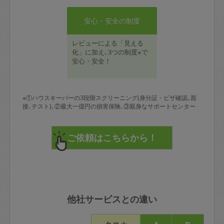
安心・安全の制度
レビューによる「見える
化」に加え､3つの制度※で
安心・安全！
※①ハウスキーパーの3段階スクリーニング(身分証・ビザ確認､面
接､テスト)､②最大一億円の損害保険､③親身なサポートセンター
他社サービスとの違い