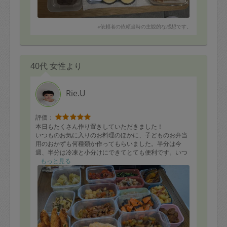
※依頼者の依頼当時の主観的な感想です。
40代 女性より
Rie.U
評価：
本日もたくさん作り置きしていただきました！
いつものお気に入りのお料理のほかに、子どものお弁当
用のおかずも何種類か作ってもらいました。半分は今
週、半分は冷凍と小分けにできてとても便利です。いつ
も時間通りに洗い物と床の拭き上げもしていただき、そ
もっと見る
のまま夕飯にできるのでとても助かっています。
またよろしくお願いします。