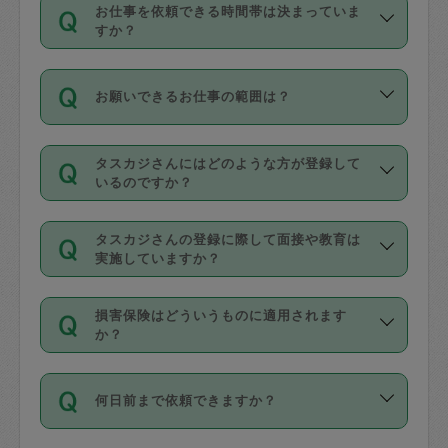
す。
丈夫です。
お仕事を依頼できる時間帯は決まっていま
料金のご請求と合わせてお支払いとなり
定期の最低利用回数は設けていない代わ
デビットカード・プリペイドカード（Vプ
すか？
ます。交通費の金額は「依頼の詳細」に
りに、一定数を超えたキャンセルは有償
リカ、au WALLETなど）
は支払にはご利
時間帯は3種類あります。いずれも１回あ
自動計算で表示されます。
でキャンセルすることが出来ます。
用いただけませんのでご注意ください。
お願いできるお仕事の範囲は？
たり３時間です。
銀行振込や現金払いも対応していませ
（例：毎週定期の場合は３回以上のキャ
ん。
掃除、整理収納、洗濯、買い物、料理、
・ＡＭ ９時～１２時
ンセルが有償（1200円、隔週定期の場合
なお、タスカジさんの交通費も、依頼料
タスカジさんにはどのような方が登録して
作り置きです。タスカジさんによってで
・ＰＭ １３時～１６時
いるのですか？
は２回以上のキャンセルが有償（1200
金のご請求と合わせてお支払いとなりま
きる仕事の範囲が異なりますので、依頼
・夜 １８時～２１時
円））
す。交通費の金額は「依頼の詳細」に自
主婦として長年の家事経験をお持ちの
する前にタスカジさんのプロフィールで
動計算で表示されます。
タスカジさんの登録に際して面接や教育は
方、栄養士・調理師といった資格者で保
確認してください。
開始時間を２時間前後変更することが可
実施していますか？
育園や学校の給食やレストランで料理関
基本的に、高所での作業や危険作業、屋
能です。依頼送信後、個別にタスカジさ
応募の際に、各自事務局との面接と説明
係の専門職に従事されていた方、日本で
外での作業は対象外です。
んにメッセージを送り調整してくださ
損害保険はどういうものに適用されます
を行っています。その後、身分証明書の
すでにハウスキーパーや英語の先生とし
か？
い。ただし、２時間を越えての調整はで
写真提出をしていただいています。外国
てお仕事をしているフィリピン出身の
きません。
依頼者とタスカジさんとの間でタスカジ
人の場合は在留カードで労働許可状況を
方、海外からの留学生、家事が好きな会
万が一、依頼した時間帯と作業時間が１
何日前まで依頼できますか？
を通して成立した作業時間内での作業に
確認しています。タスカジさんトレーニ
社員など様々なバックグラウンドの方が
時間も被らない場合、損害保険の対象外
適用されます。作業範囲は、掃除、洗
ング動画を使ったセルフトレーニングの
登録しています。
となりますので、ご注意ください。