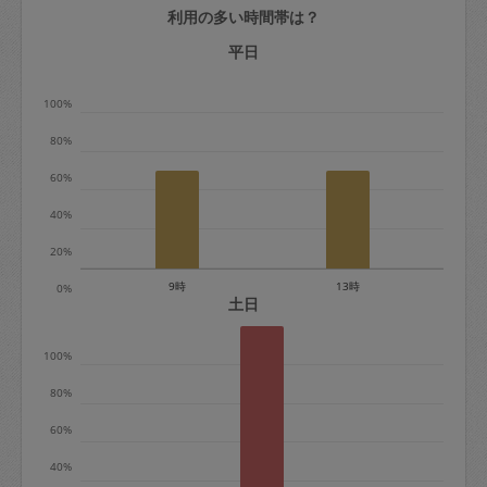
利用の多い時間帯は？
定期契約をキャンセルする場合、毎週定
期は月2回まで隔週定期は月1回までキャ
平日
ンセル料は発生しません。それ以上はキ
100%
ャンセル料が発生します。
80%
定期契約キャンセル料：
60%
・1回につき1,200円※
40%
・詳細ルールは、
こちら
を参照くださ
い。
20%
9時
13時
0%
※キャンセル料金の設定について：
土日
定期依頼1回（3時間）の金額とスポット
100%
1回（3時間）依頼した場合の金額の差額
相当で料金設定されています。
80%
60%
40%