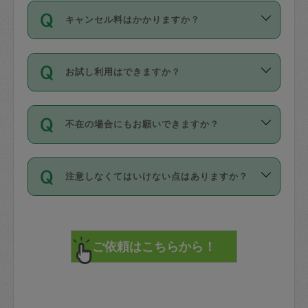
ご依頼は、現在を起点に3日後（72時間
濯、料理、作り置き、整理収納、買い物
のち、タスカジモニター宅にて３時間の
また外国人の方は英語しか話せない方、
キャンセル料はかかりますか？
以降）の日時から受付可能となっていま
です。作業中に物を壊したり、人にけが
現場トライアルを受け、合格したタスカ
日本語も話せる方など様々です。
す。
をさせたりした場合が対象で、補償金額
ジさんが活動されています。
キャンセル料には、以下の2種類がありま
ただし、72時間を切った直前の日程では
は対物1000万円、対人1億円が上限で
バックグラウンドや得意分野はプロフィ
お試し利用はできますか？
す。
タスカジさんへ「募集」をかけることが
す。
※テストセンターの講評は１件目のレビュ
ールに記載していますので、各自の得意
可能です。
ーとして記載されていますので依頼の際
分野を見極めて、目的に合わせてお仕事
「お試し利用」というメニューはありま
万が一損害が発生した場合は、その場の
に参考にしてください。
を依頼してください。
不在の場合にもお願いできますか？
せんが、「一回のみ」依頼を活用するこ
1. 直前キャンセル（定期、スポット契約
写真を撮り、
参考
：
【詳細】タスカジさんの登録に際
とによって、気に入ったタスカジさんを
共通）
タスカジサポートセンターまでご連絡く
して面接や教育は実施していますか？
不在の場合の作業はタスカジさんの同意
見つけることができます。
・タスカジさんのお仕事開始予定時間前
ださい。
注意しなくてはいけない点はありますか？
が必要です。数回の依頼ののち、タスカ
72時間を超える※と、以下のキャンセル
詳細FAQ：
損害賠償保険について教えて
ジさんと依頼者の間で十分な信頼関係が
まず、条件の合う気になるタスカジさ
料が発生します。
ください。
貴重品は紛失の際トラブルの元となるの
できたのち、タスカジさんに依頼してみ
ん、２・３人に「スポット」依頼をして
で、必ず鍵のかかるロッカーや金庫に入
てください。
みてください。
直前キャンセル料：
れて依頼者の責任の元管理するよう心掛
不在時に部屋に入るためにタスカジさん
その後、一番気に入ったタスカジさんに
72時間前〜24時間前＝依頼料金の50%
けてください。
に鍵を預ける必要がありますが、タスカ
「定期（毎週・隔週）」依頼をしてくだ
24時間前～1時間前＝依頼金額の100%
※パスポート、クレジットカード、銀行カ
ジさんが紛失した鍵によって二次的な損
さい。
1時間前〜実施時間＝依頼金額の100%＋
ード、5千円以上のアクセサリー、500円
害（たとえば、第三者の侵入など）が起
交通費全額