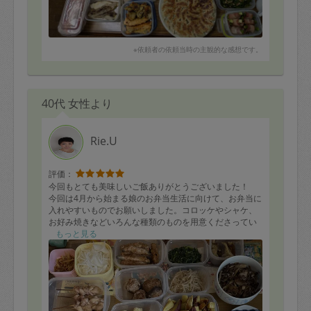
ラ玉、餃子、
チャプチェ(春雨がだいぶ余ってしまっているので)などの
定番の料理もありがたいです。
子供のようですが、ハンバーグや唐揚げなどもありがた
いです。
※依頼者の依頼当時の主観的な感想です。
毎回、様々な工夫をしていろいろな料理を作って頂き、
ありがとうございます。
40代 女性より
Rie.U
評価：
今回もとても美味しいご飯ありがとうございました！
今回は4月から始まる娘のお弁当生活に向けて、お弁当に
入れやすいものでお願いしました。コロッケやシャケ、
お好み焼きなどいろんな種類のものを用意くださってい
たので、大方詰めるだけでいい状態にしていただけてと
もっと見る
ても助かりました！！
やきとりは秒でなくなりました！