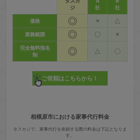
タスカ
A
B
ジ
社
社
◎
×
△
価格
◎
〇
×
業務範囲
完全無料指名
◎
△
〇
制
相模原市における家事代行料金
タスカジで、家事代行を依頼する際の料金は下記となりま
す。