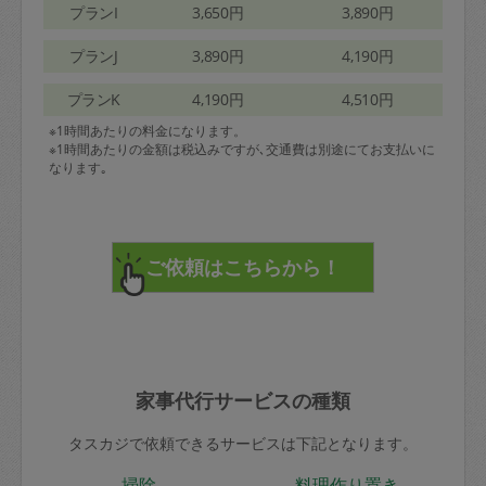
プランI
3,650円
3,890円
プランJ
3,890円
4,190円
プランK
4,190円
4,510円
※1時間あたりの料金になります。
※1時間あたりの金額は税込みですが､交通費は別途にてお支払いに
なります｡
家事代行サービスの種類
タスカジで依頼できるサービスは下記となります。
掃除
料理作り置き