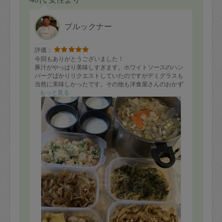
ブルックナー
評価：
今回もありがとうございました！
豚汁がやっぱり美味しすぎます。ホワイトソースのハン
バーグばかりリクエストしていたのですがデミグラスも
当然に美味しかったです。その他も洋食屋さんのおかず
で毎日楽しみに頂きます！
もっと見る