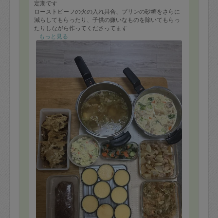
定期です
ローストビーフの火の入れ具合、プリンの砂糖をさらに
減らしてもらったり、子供の嫌いなものを除いてもらっ
たりしながら作ってくださってます
ローストビーフ、早速いただきましたが美味しかったで
もっと見る
す！
ローストビーフ又はローストポーク、ハンバーグやカツ
（衣まで）は毎月お願いしていると思います
ハンバーグ（おろし）
ポテトサラダ
酢の物
カジキのマリネ
豚肉と生姜の汁物
鶏とブロッコリーのクリーム煮
大根と鶏肉の煮物
ローストビーフ
プリン