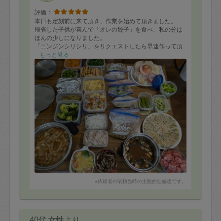
評価：
本日も定刻前に来て頂き、作業を始めて頂きました。
帰省した子供が喜んで「オレの餃子」を食べ、私の分は
ほんの少しになりました。
「ニンジンシリシリ」をリクエストしたら早速作って頂
きました。
もっと見る
本日も多くの品数をありがとうございました。
大切に、子供も増えたので、いつもより早めに頂きま
す。
※依頼者の依頼当時の主観的な感想です。
40代 女性より