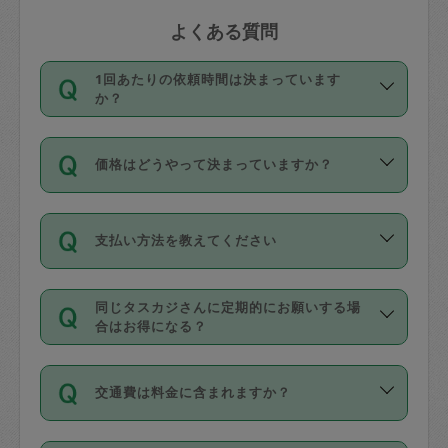
よくある質問
1回あたりの依頼時間は決まっています
か？
依頼1回につき3時間固定です。3時間を
価格はどうやって決まっていますか？
超えて依頼したい場合は、延長機能をご
利用ください。機能をご利用いただくに
11種類の価格帯の中からタスカジさん自
は、タスカジさんに事前に相談し、合意
支払い方法を教えてください
身が価格を選んで設定しています。
の上事前申請することが必要です。な
タスカジさんの価格設定には最初は制限
お、3時間を下回っても、値引き等はござ
お支払方法はクレジットカード（Visa／
があり、レビュー件数、レビューの平均
いません。
同じタスカジさんに定期的にお願いする場
Master／JCB／AMERICAN EXPRESS／
値、などで除々に設定可能な最高額が上
合はお得になる？
Diners Club）のみとなります。
がっていく仕組みになっています。
依頼には「スポット」と「定期（毎週｜
カード情報のご登録は、依頼リクエスト
交通費は料金に含まれますか？
隔週）」があり、「定期」の依頼は「ス
を行う際にご入力ください。プロフィー
ポット」よりお得な料金でご利用できま
ル登録時にはご入力いただかなくても大
交通費は依頼料金とは別途発生し、依頼