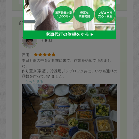
60代 男性より
Rie.U
評価：
本日も雨の中を定刻前に来て、作業を始めて頂きまし
た。
作り置き(常温)、冷凍用ジップロック共に、いつも通りの
品数を作って頂きました。
用意された食材を見て、毎回それらを使い切り、料理し
もっと見る
て頂くのですが、
これは三時間での作業として、とても大変なことだとい
つも感謝しています。
魚・肉などは素材を焼く・蒸す・揚げるなど、そのまま
の形での調理が多くあると
使いやすいです。野菜も、おひたし、人参シリシリ、焼
き茄子、剥いて切って頂いたものなどありがたいです。
一方で、親子丼の具、肉じゃが、チンジャオロース、ニ