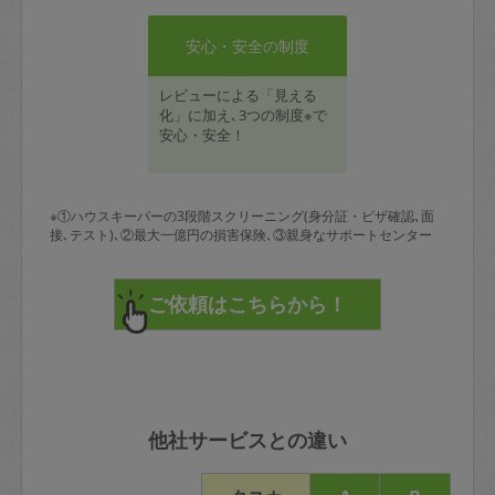
安心・安全の制度
レビューによる「見える
化」に加え､3つの制度※で
安心・安全！
※①ハウスキーパーの3段階スクリーニング(身分証・ビザ確認､面
接､テスト)､②最大一億円の損害保険､③親身なサポートセンター
他社サービスとの違い