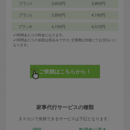
プランI
3,650円
3,890円
プランJ
3,890円
4,190円
プランK
4,190円
4,510円
※1時間あたりの料金になります。
※1時間あたりの金額は税込みですが､交通費は別途にてお支払いに
なります｡
家事代行サービスの種類
タスカジで依頼できるサービスは下記となります。
掃除
料理作り置き