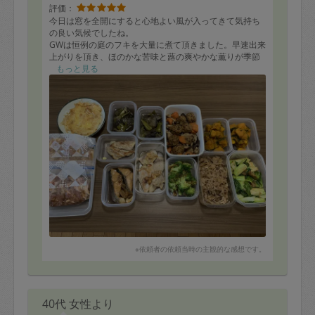
評価：
今日は窓を全開にすると心地よい風が入ってきて気持ち
の良い気候でしたね。
GWは恒例の庭のフキを大量に煮て頂きました。早速出来
上がりを頂き、ほのかな苦味と蕗の爽やかな薫りが季節
を感じてとても美味しいです。しばらく蕗を楽しめそう
もっと見る
です。
毎年大変な作業をありがとうございます。
これからも宜しくお願い致します♪
※依頼者の依頼当時の主観的な感想です。
40代 女性より