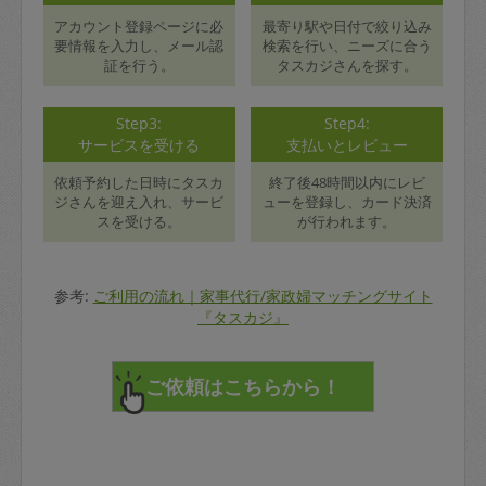
アカウント登録ページに必
最寄り駅や日付で絞り込み
要情報を入力し、メール認
検索を行い、ニーズに合う
証を行う。
タスカジさんを探す。
Step3:
Step4:
サービスを受ける
支払いとレビュー
依頼予約した日時にタスカ
終了後48時間以内にレビ
ジさんを迎え入れ、サービ
ューを登録し、カード決済
スを受ける。
が行われます。
参考:
ご利用の流れ｜家事代行/家政婦マッチングサイト
『タスカジ』