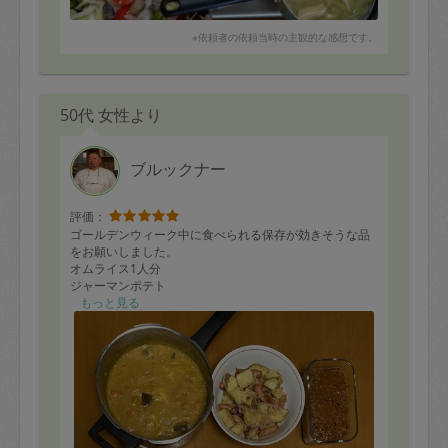
※依頼者の依頼当時の主観的な感想です。
50代 女性より
ブルックナー
評価：
ゴールデンウィーク中に食べられる保存が効きそうな品
をお願いしました。
オムライス1人分
ジャーマンポテト
ラタトゥイユ
もっと見る
トマト南仏風
キャロットラペ
ローストビーフ
チキン唐揚げ
ソースボロネーゼ
本格カレー
餃子焼く前まで
オムライスは子どもの帰宅に合わせて出来立てを調理し