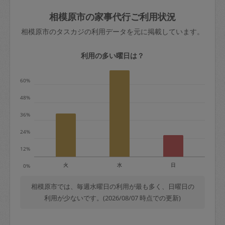
玉、など
きた場合は損害保険の対象外となるので
依頼者不在による当日キャンセル＝依頼
相模原市の家事代行ご利用状況
ご注意ください。
金額の100%＋交通費全額
相模原市のタスカジの利用データを元に掲載しています。
あわせてこちらも参照ください
：
初めて
利用します。注意しなくてはいけない点
※例：依頼日時／土曜日午前9時開始の場
利用の多い曜日は？
はありますか？
合、水曜日午前9時以降はキャンセル料が
発生
60%
水曜日9時〜金曜日9時まで＝依頼料金の
48%
50%
36%
金曜日9時～土曜日8時まで＝依頼金額の
100%
24%
土曜日8時〜実施時間＝依頼金額の100%
12%
＋交通費全額
火
水
日
0%
依頼者不在による当日キャンセル＝依頼
金額の100%＋交通費全額
相模原市では、毎週水曜日の利用が最も多く、日曜日の
利用が少ないです。(2026/08/07 時点での更新)
2. 定期契約キャンセル（定期契約のみ）