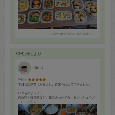
※依頼者の依頼当時の主観的な感想です。
60代 男性より
Rie.U
評価：
本日も定刻前に到着され、作業を始めて頂きました。
いつものように、
肉魚類と野菜類など、組み合わせて食べるのにちょうど
よく
もっと見る
26品程度の作り置きをして頂きました。
今回はいつもの餃子ではなく、子供のリクエストでハン
バーグを