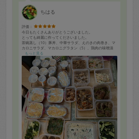
ちはる
評価：
今日もたくさんありがとうございました。
とっても綺麗に作ってくださいました。
茶碗蒸し（10）豚丼、中華サラダ、えのきの肉巻き、マ
カロニサラダ、マカロニグラタン（5）、鶏肉の味噌漬
け、筑前煮、ピーマンの肉詰め、ブロッコリー、大葉の
もっと見る
醤油漬け、椎茸の肉詰め、サーモンクリームパスタのソ
ース、胡瓜の中華漬け
またよろしくお願いします