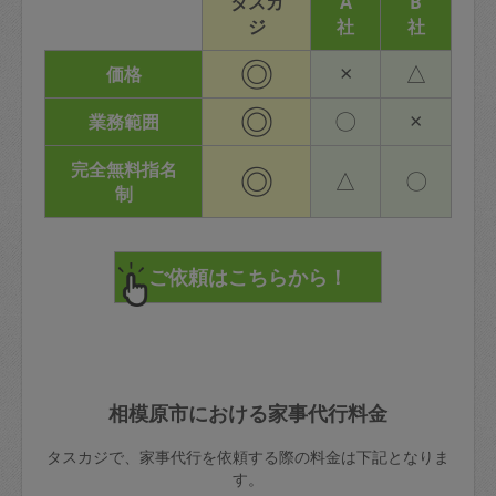
タスカ
A
B
ジ
社
社
◎
×
△
価格
◎
〇
×
業務範囲
完全無料指名
◎
△
〇
制
相模原市における家事代行料金
タスカジで、家事代行を依頼する際の料金は下記となりま
す。