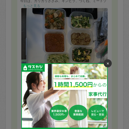
今日は、カリカリささみ、キンピラ、つくね、ミートソ
ース、煮物、タコさんウィンナー、ハンバーグをリクエ
もっと見る
ストしました。他はちはるさんにお任せでお弁当にも使
えるお料理を沢山作って頂きました。
冷蔵庫に残っていた食材や、お野菜も全部消費して下さ
いました❣️
やっぱりちはるさんはスーパータスカジさんだなぁと、
感謝感激の1日でした。
また次回よろしくお願い致します。
×
※依頼者の依頼当時の主観的な感想です。