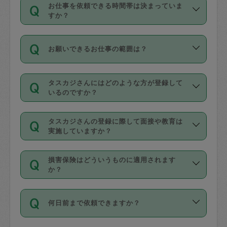
す。
丈夫です。
お仕事を依頼できる時間帯は決まっていま
料金のご請求と合わせてお支払いとなり
定期の最低利用回数は設けていない代わ
デビットカード・プリペイドカード（Vプ
すか？
ます。交通費の金額は「依頼の詳細」に
りに、一定数を超えたキャンセルは有償
リカ、au WALLETなど）
は支払にはご利
時間帯は3種類あります。いずれも１回あ
自動計算で表示されます。
でキャンセルすることが出来ます。
用いただけませんのでご注意ください。
お願いできるお仕事の範囲は？
たり３時間です。
銀行振込や現金払いも対応していませ
（例：毎週定期の場合は３回以上のキャ
ん。
掃除、整理収納、洗濯、買い物、料理、
・ＡＭ ９時～１２時
ンセルが有償（1200円、隔週定期の場合
なお、タスカジさんの交通費も、依頼料
タスカジさんにはどのような方が登録して
作り置きです。タスカジさんによってで
・ＰＭ １３時～１６時
いるのですか？
は２回以上のキャンセルが有償（1200
金のご請求と合わせてお支払いとなりま
きる仕事の範囲が異なりますので、依頼
・夜 １８時～２１時
円））
す。交通費の金額は「依頼の詳細」に自
主婦として長年の家事経験をお持ちの
する前にタスカジさんのプロフィールで
動計算で表示されます。
タスカジさんの登録に際して面接や教育は
方、栄養士・調理師といった資格者で保
確認してください。
開始時間を２時間前後変更することが可
実施していますか？
育園や学校の給食やレストランで料理関
基本的に、高所での作業や危険作業、屋
能です。依頼送信後、個別にタスカジさ
応募の際に、各自事務局との面接と説明
係の専門職に従事されていた方、日本で
外での作業は対象外です。
んにメッセージを送り調整してくださ
損害保険はどういうものに適用されます
を行っています。その後、身分証明書の
すでにハウスキーパーや英語の先生とし
か？
い。ただし、２時間を越えての調整はで
写真提出をしていただいています。外国
てお仕事をしているフィリピン出身の
きません。
依頼者とタスカジさんとの間でタスカジ
人の場合は在留カードで労働許可状況を
方、海外からの留学生、家事が好きな会
万が一、依頼した時間帯と作業時間が１
何日前まで依頼できますか？
を通して成立した作業時間内での作業に
確認しています。タスカジさんトレーニ
社員など様々なバックグラウンドの方が
時間も被らない場合、損害保険の対象外
適用されます。作業範囲は、掃除、洗
ング動画を使ったセルフトレーニングの
登録しています。
となりますので、ご注意ください。