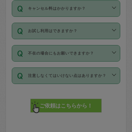
ご依頼は、現在を起点に3日後（72時間
濯、料理、作り置き、整理収納、買い物
のち、タスカジモニター宅にて３時間の
また外国人の方は英語しか話せない方、
キャンセル料はかかりますか？
以降）の日時から受付可能となっていま
です。作業中に物を壊したり、人にけが
現場トライアルを受け、合格したタスカ
日本語も話せる方など様々です。
す。
をさせたりした場合が対象で、補償金額
ジさんが活動されています。
キャンセル料には、以下の2種類がありま
ただし、72時間を切った直前の日程では
は対物1000万円、対人1億円が上限で
バックグラウンドや得意分野はプロフィ
お試し利用はできますか？
す。
タスカジさんへ「募集」をかけることが
す。
※テストセンターの講評は１件目のレビュ
ールに記載していますので、各自の得意
可能です。
ーとして記載されていますので依頼の際
分野を見極めて、目的に合わせてお仕事
「お試し利用」というメニューはありま
万が一損害が発生した場合は、その場の
に参考にしてください。
を依頼してください。
不在の場合にもお願いできますか？
せんが、「一回のみ」依頼を活用するこ
1. 直前キャンセル（定期、スポット契約
写真を撮り、
参考
：
【詳細】タスカジさんの登録に際
とによって、気に入ったタスカジさんを
共通）
タスカジサポートセンターまでご連絡く
して面接や教育は実施していますか？
不在の場合の作業はタスカジさんの同意
見つけることができます。
・タスカジさんのお仕事開始予定時間前
ださい。
注意しなくてはいけない点はありますか？
が必要です。数回の依頼ののち、タスカ
72時間を超える※と、以下のキャンセル
詳細FAQ：
損害賠償保険について教えて
ジさんと依頼者の間で十分な信頼関係が
まず、条件の合う気になるタスカジさ
料が発生します。
ください。
貴重品は紛失の際トラブルの元となるの
できたのち、タスカジさんに依頼してみ
ん、２・３人に「スポット」依頼をして
で、必ず鍵のかかるロッカーや金庫に入
てください。
みてください。
直前キャンセル料：
れて依頼者の責任の元管理するよう心掛
不在時に部屋に入るためにタスカジさん
その後、一番気に入ったタスカジさんに
72時間前〜24時間前＝依頼料金の50%
けてください。
に鍵を預ける必要がありますが、タスカ
「定期（毎週・隔週）」依頼をしてくだ
24時間前～1時間前＝依頼金額の100%
※パスポート、クレジットカード、銀行カ
ジさんが紛失した鍵によって二次的な損
さい。
1時間前〜実施時間＝依頼金額の100%＋
ード、5千円以上のアクセサリー、500円
害（たとえば、第三者の侵入など）が起
交通費全額