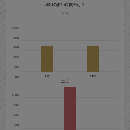
利用の多い時間帯は？
定期契約をキャンセルする場合、毎週定
期は月2回まで隔週定期は月1回までキャ
平日
ンセル料は発生しません。それ以上はキ
100%
ャンセル料が発生します。
80%
定期契約キャンセル料：
60%
・1回につき1,200円※
40%
・詳細ルールは、
こちら
を参照くださ
い。
20%
9時
13時
0%
※キャンセル料金の設定について：
土日
定期依頼1回（3時間）の金額とスポット
100%
1回（3時間）依頼した場合の金額の差額
相当で料金設定されています。
80%
60%
40%