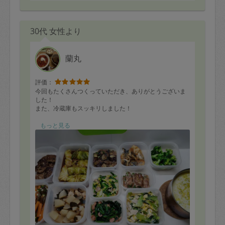
30代 女性より
蘭丸
評価：
今回もたくさんつくっていただき、ありがとうございま
した！
また、冷蔵庫もスッキリしました！
早速、鮭のスープや鶏肉と野菜のキャベツ巻など食べま
もっと見る
したが、
とてもおいしかったです。
またぜひおねがいします！