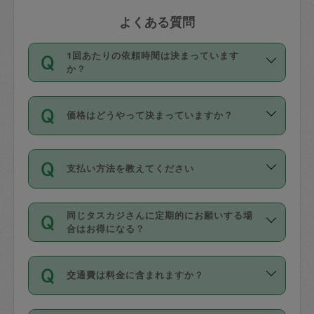
よくある質問
1回あたりの依頼時間は決まっています
か？
依頼1回につき3時間固定です。3時間を
価格はどうやって決まっていますか？
超えて依頼したい場合は、延長機能をご
利用ください。機能をご利用いただくに
11種類の価格帯の中からタスカジさん自
は、タスカジさんに事前に相談し、合意
支払い方法を教えてください
身が価格を選んで設定しています。
の上事前申請することが必要です。な
タスカジさんの価格設定には最初は制限
お、3時間を下回っても、値引き等はござ
お支払方法はクレジットカード（Visa／
があり、レビュー件数、レビューの平均
いません。
同じタスカジさんに定期的にお願いする場
Master／JCB／AMERICAN EXPRESS／
値、などで除々に設定可能な最高額が上
合はお得になる？
Diners Club）のみとなります。
がっていく仕組みになっています。
依頼には「スポット」と「定期（毎週｜
カード情報のご登録は、依頼リクエスト
交通費は料金に含まれますか？
隔週）」があり、「定期」の依頼は「ス
を行う際にご入力ください。プロフィー
ポット」よりお得な料金でご利用できま
ル登録時にはご入力いただかなくても大
交通費は依頼料金とは別途発生し、依頼